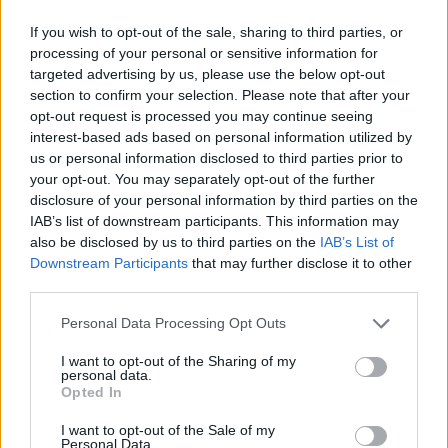
If you wish to opt-out of the sale, sharing to third parties, or
processing of your personal or sensitive information for
targeted advertising by us, please use the below opt-out
section to confirm your selection. Please note that after your
opt-out request is processed you may continue seeing
Business
interest-based ads based on personal information utilized by
Υπεγράφη η Σύμβαση μεταξύ του Δήμου
us or personal information disclosed to third parties prior to
Κοζάνης και της ΕΤΒΑ ΒΙ.ΠΕ. Α.Ε. για τη
your opt-out. You may separately opt-out of the further
δημιουργία Επιχειρηματικού Πάρκου στην
disclosure of your personal information by third parties on the
Κοζάνη
IAB’s list of downstream participants. This information may
also be disclosed by us to third parties on the
IAB’s List of
Downstream Participants
that may further disclose it to other
third parties.
Personal Data Processing Opt Outs
I want to opt-out of the Sharing of my
personal data.
Opted In
I want to opt-out of the Sale of my
Personal Data.