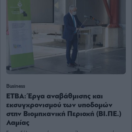
Content
Reports
&
Branded
Content
Calendar
Monocle
Media
Lab
Mononews100
Business
ΕΤΒΑ: Έργα αναβάθμισης και
εκσυγχρονισμού των υποδομών
Εγγραφείτε
στο
στην Βιομηχανική Περιοχή (ΒΙ.ΠΕ.)
Newsletter
Λαμίας
του
mononews.gr