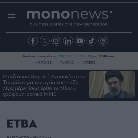
Realtime Γενικός Δείκτης:
2623.89
0.59%
Τζίρος:
77.60 εκατ.
ΜΕΤΟΧΕΣ
ΤΑΜΠΛΟ
ΑΓΟΡΕΣ
Μοτζτάμπα Χαμενεΐ: Ανησυχία στην
Τεχεράνη για την υγεία του – «Σε
Ειδήσεις
λίγες μέρες ίσως έρθει το τέλος»,
γράφουν ιρανικά ΜΜΕ
Οικονομία
Business
Τράπεζες
ΕΤΒΑ
Ναυτιλία
Real
Estate