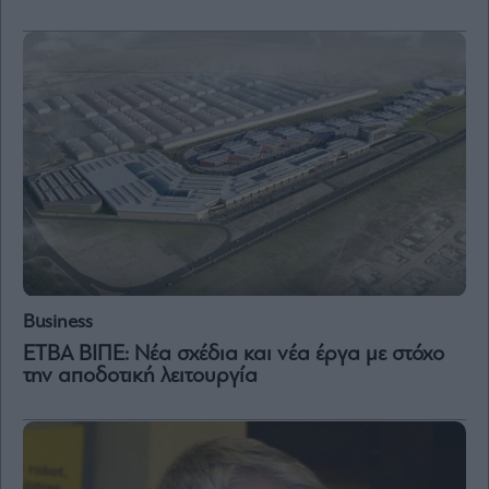
and
Terms
of
Service
apply.
ότητα
ι
ίες
ας
οι
ήσης
4
news.gr
ghts
Business
rved
ΕΤΒΑ ΒΙΠΕ: Νέα σχέδια και νέα έργα με στόχο
την αποδοτική λειτουργία