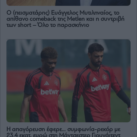
Ο (πεισματάρης) Ευάγγελος Μυτιληναίος, το
απίθανο comeback της Μetlen και η συντριβή
των short – Όλο το παρασκήνιο
Η απαγόρευση έφερε… συμφωνία-ρεκόρ με
23,4 εκατ. ευρώ στη Μάντσεστερ Γιουνάιτεντ