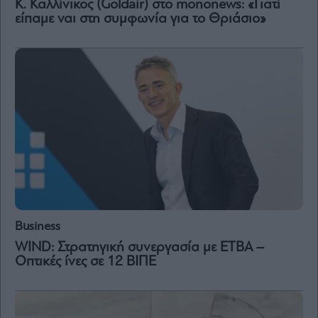
Κ. Καλλίνικος (Goldair) στο mononews: «Γιατί
Vivants
είπαμε ναι στη συμφωνία για το Θριάσιο»
Auto
Life
&
Style
Υγεία
Architecture
&
Design
Fashion
&
Art
Watches
Business
Yachts
WIND: Στρατηγική συνεργασία με ΕΤΒΑ –
Table
Οπτικές ίνες σε 12 ΒΙΠΕ
For
Two