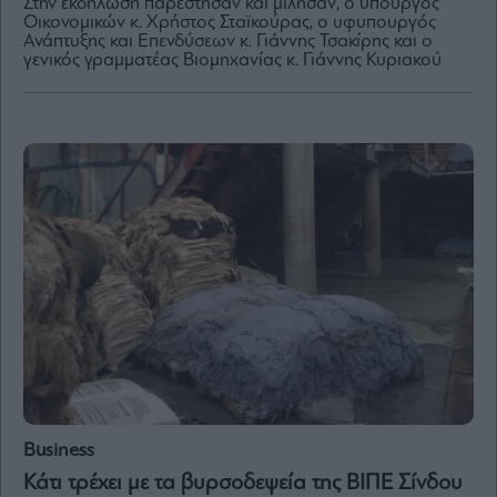
Στην εκδήλωση παρέστησαν και μίλησαν, ο υπουργός
Οικονομικών κ. Χρήστος Σταϊκούρας, ο υφυπουργός
Ανάπτυξης και Επενδύσεων κ. Γιάννης Τσακίρης και ο
γενικός γραμματέας Βιομηχανίας κ. Γιάννης Κυριακού
By
submitting
your
email,
you
agree
to
our
Terms
and
Privacy
Notice.
You
can
opt
out
at
any
time.
This
site
is
protected
by
reCAPTCHA
and
Business
the
Google
Privacy
Κάτι τρέχει με τα βυρσοδεψεία της ΒΙΠΕ Σίνδου
Policy