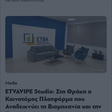
#ΑΠΕ
#ΕΤΒΑ
#DGComp
Ενέργεια
Πολιτική
Πολιτισμός
Κοινωνία
Law
Bloomberg
Financial
Times
The
Media
Wiseman
Room
ETVAVIPE Studio: Στη Θράκη η
301
Καινοτόμος Πλατφόρμα που
My
Αναδεικνύει τη Βιομηχανία και την
Story