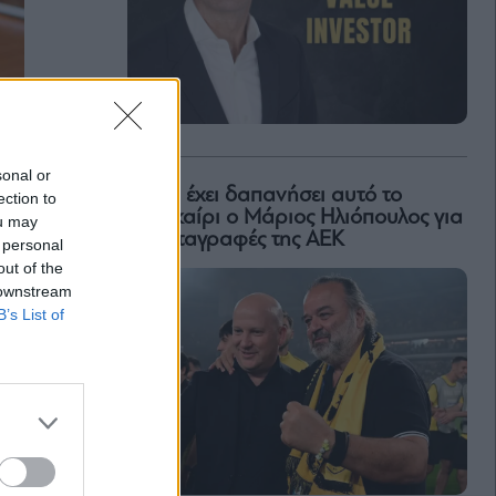
sonal or
Πόσα έχει δαπανήσει αυτό το
ection to
καλοκαίρι ο Μάριος Ηλιόπουλος για
ou may
τις μεταγραφές της ΑΕΚ
 personal
out of the
 downstream
B’s List of