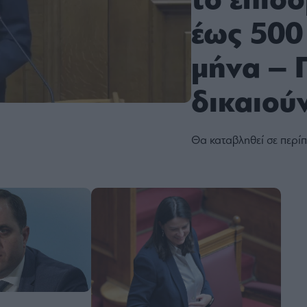
το επίδ
έως 500
μήνα – 
δικαιού
Θα καταβληθεί σε περίπ