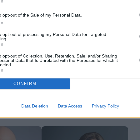
In
o opt-out of the Sale of my Personal Data.
In
to opt-out of processing my Personal Data for Targeted
ing.
In
o opt-out of Collection, Use, Retention, Sale, and/or Sharing
ersonal Data that Is Unrelated with the Purposes for which it
lected.
In
CONFIRM
Οικονομία
πίδομα 250
Νέο επίδομα ασθενείας για
ίκεντρο
ελεύθερους επαγγελματίες –
αύξηση των
Data Deletion
Data Access
Privacy Policy
Ποιοι το δικαιούνται και πώς
υπολογίζεται