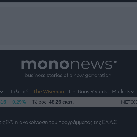
nt
t
t
Πολιτική
The Wiseman
Les Bons Vivants
Markets
616
0.29%
Τζίρος:
48.26 εκατ.
ΜΕΤΟΧ
στις 2/9 η ανακοίνωση του προγράμματος της ΕΛ.Α.Σ
το