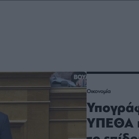
ου
r
ail,
s and
n opt
te is
CHA
acy
rvice
Οικονομία
Υπογράφ
ΥΠΕΘΑ 