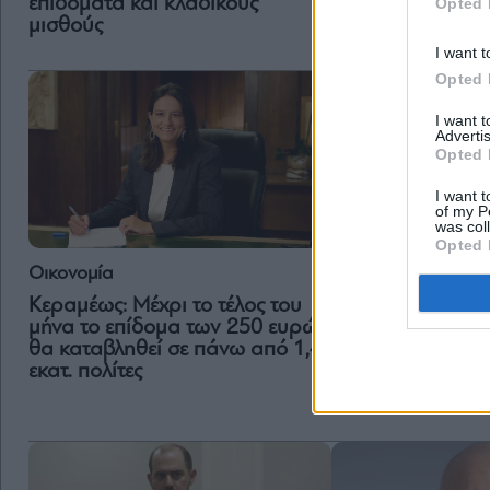
επιδόματα και κλαδικούς
Opted 
μισθούς
I want t
Opted 
I want 
Advertis
Opted 
I want t
of my P
was col
Opted 
Οικονομία
Κοινωνία
Κεραμέως: Μέχρι το τέλος του
Συνταξιούχοι: Ε
μήνα το επίδομα των 250 ευρώ,
ευρώ ενώ στο επ
θα καταβληθεί σε πάνω από 1,4
βρίσκεται και η 
εκατ. πολίτες
συντάξεων