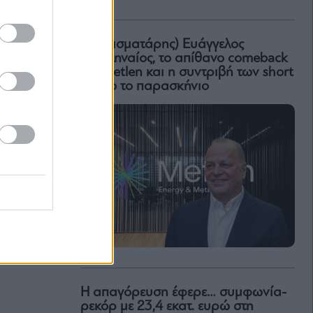
Ο (πεισματάρης) Ευάγγελος
Μυτιληναίος, το απίθανο comeback
της Μetlen και η συντριβή των short
– Όλο το παρασκήνιο
Η απαγόρευση έφερε… συμφωνία-
ρεκόρ με 23,4 εκατ. ευρώ στη