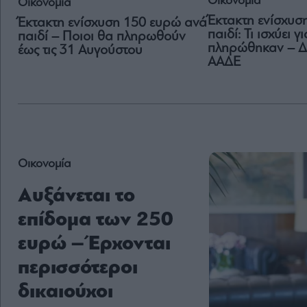
Οικονομία
Οικονομία
Έκτακτη ενίσχυσ
Έκτακτη ενίσχυση 150 ευρώ ανά
παιδί: Τι ισχύει 
παιδί – Ποιοι θα πληρωθούν
πληρώθηκαν – Δι
έως τις 31 Αυγούστου
ΑΑΔΕ
Οικονομία
Αυξάνεται το
επίδομα των 250
ευρώ – Έρχονται
περισσότεροι
δικαιούχοι