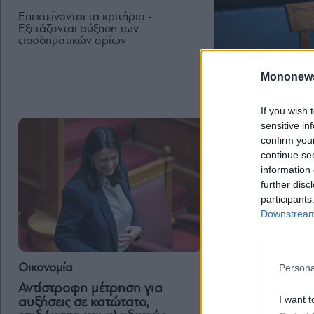
Επεκτείνονται τα κριτήρια -
Εξετάζονται αύξηση των
εισοδηματικών ορίων
Mononew
If you wish 
sensitive in
confirm you
continue se
information 
further disc
participants
Downstream 
Οικονομία
Νέο θεσμικό πλαί
Οικονομία
Persona
επίδομα κώφωση
Αντίστροφη μέτρηση για
βαρηκοΐας – 391
I want t
αυξήσεις σε κατώτατο,