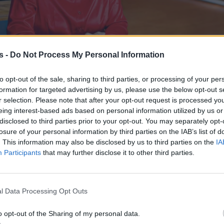
s -
Do Not Process My Personal Information
to opt-out of the sale, sharing to third parties, or processing of your per
formation for targeted advertising by us, please use the below opt-out s
r selection. Please note that after your opt-out request is processed y
eing interest-based ads based on personal information utilized by us or
disclosed to third parties prior to your opt-out. You may separately opt-
losure of your personal information by third parties on the IAB’s list of
. This information may also be disclosed by us to third parties on the
IA
Participants
that may further disclose it to other third parties.
Οικονομία
σιο για το
l Data Processing Opt Outs
ς και
Πότε θα πληρωθούν όλα τα
 ευρώ μηνιαίως
επιδόματα – Αναλυτικά οι
o opt-out of the Sharing of my personal data.
πληρωμές του Δεκεμβρίου