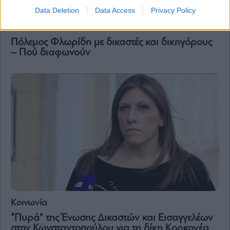
Data Deletion
Data Access
Privacy Policy
Law
Πόλεμος Φλωρίδη με δικαστές και δικηγόρους
– Πού διαφωνούν
Κοινωνία
“Πυρά” της Ένωσης Δικαστών και Εισαγγελέων
στην Κωνσταντοπούλου για τη δίκη Κορκονέα