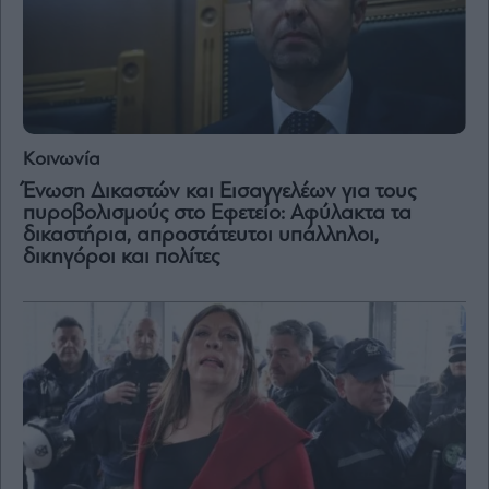
and
Terms
of
Service
apply.
ότητα
ι
ίες
Κοινωνία
ας
Ένωση Δικαστών και Εισαγγελέων για τους
οι
ήσης
πυροβολισμούς στο Εφετείο: Αφύλακτα τα
δικαστήρια, απροστάτευτοι υπάλληλοι,
δικηγόροι και πολίτες
4
news.gr
ghts
rved