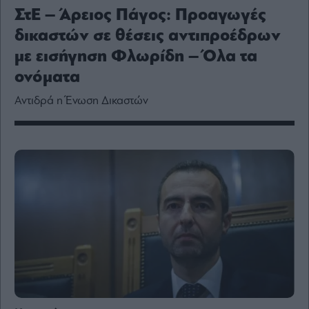
Media
ΣτΕ – Άρειος Πάγος: Προαγωγές
Winners
δικαστών σε θέσεις αντιπροέδρων
&
Losers
με εισήγηση Φλωρίδη – Όλα τα
Επι-
ονόματα
θετικά
Αντιδρά η Ένωση Δικαστών
Rumors
ESG
Today
Mononews2030
Άρθρα
Συνεντεύξεις
Les
Bons