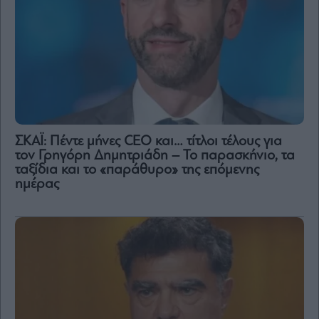
ΣΚΑΪ: Πέντε μήνες CEO και… τίτλοι τέλους για
τον Γρηγόρη Δημητριάδη – Το παρασκήνιο, τα
ταξίδια και το «παράθυρο» της επόμενης
ημέρας