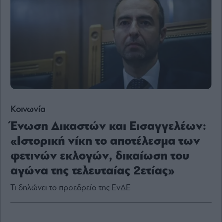
Content
Reports
&
Branded
Content
Calendar
Monocle
Media
Lab
Κοινωνία
Ένωση Δικαστών και Εισαγγελέων:
Mononews100
«Ιστορική νίκη το αποτέλεσμα των
φετινών εκλογών, δικαίωση του
αγώνα της τελευταίας 2ετίας»
Εγγραφείτε
στο
Τι δηλώνει το προεδρείο της ΕνΔΕ
Newsletter
του
mononews.gr