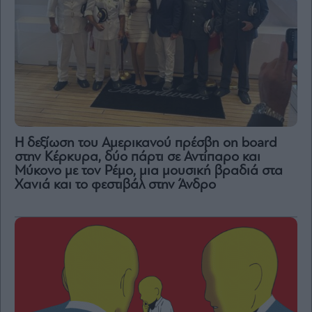
H δεξίωση του Αμερικανού πρέσβη on board
στην Κέρκυρα, δύο πάρτι σε Αντίπαρο και
Μύκονο με τον Ρέμο, μια μουσική βραδιά στα
Χανιά και το φεστιβάλ στην Άνδρο