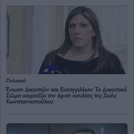
Μετοχές
Αγορές
Trader's
book
Buy-
Hold-
Sell
The
Value
Investor
Πολιτική
Crypto
Ένωση Δικαστών και Εισαγγελέων: Το Δικαστικό
Χρηματιστηριακές
Σώμα χαιρετίζει την άρση ασυλίας της Ζωής
Ανακοινώσεις
Κωνσταντοπούλου
Creative
Content
Branded