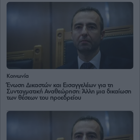
By
submitting
your
email,
you
agree
to
our
Terms
and
Privacy
Notice.
You
Κοινωνία
can
opt
Ένωση Δικαστών και Εισαγγελέων για τη
out
at
Συνταγματική Αναθεώρηση: Άλλη μια δικαίωση
any
time.
των θέσεων του προεδρείου
This
site
is
protected
by
reCAPTCHA
and
the
Google
Privacy
Policy