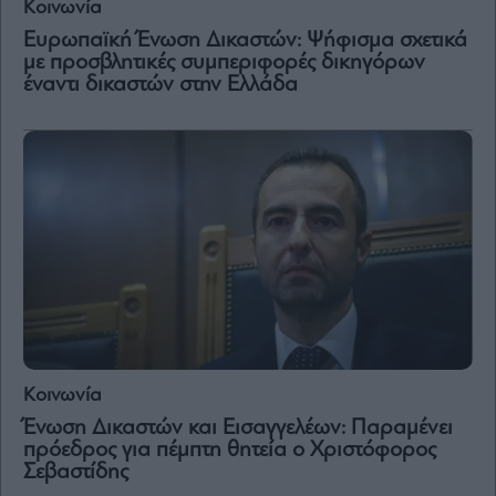
Κοινωνία
Vivants
Ευρωπαϊκή Ένωση Δικαστών: Ψήφισμα σχετικά
Auto
με προσβλητικές συμπεριφορές δικηγόρων
Life
έναντι δικαστών στην Ελλάδα
&
Style
Υγεία
Architecture
&
Design
Fashion
&
Art
Watches
Yachts
Table
Κοινωνία
For
Ένωση Δικαστών και Εισαγγελέων: Παραμένει
Two
πρόεδρος για πέμπτη θητεία ο Χριστόφορος
Σεβαστίδης