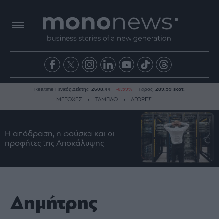
Realtime Γενικός Δείκτης:
2608.44
-0.59%
Τζίρος:
289.59 εκατ.
ΜΕΤΟΧΕΣ
ΤΑΜΠΛΟ
ΑΓΟΡΕΣ
Η απόδραση, η φούσκα και οι
Ειδήσεις
προφήτες της Αποκάλυψης
Οικονομία
Business
Τράπεζες
Ναυτιλία
Δημήτρης
Real
Estate