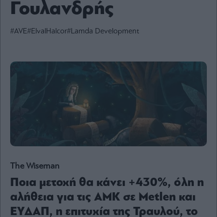
Γουλανδρής
Ενέργεια
Πολιτική
#AVE
#ElvalHalcor
#Lamda Development
Πολιτισμός
Κοινωνία
Law
Bloomberg
Financial
Times
The
Wiseman
The Wiseman
Room
Ποια μετοχή θα κάνει +430%, όλη η
301
αλήθεια για τις ΑΜΚ σε Metlen και
My
Story
ΕΥΔΑΠ, η επιτυχία της Τραυλού, το