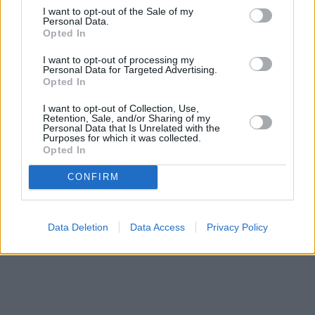
Ταυτότητα
Οι Αξίες μας
Όροι Χρήσης
I want to opt-out of the Sale of my
Personal Data.
Μετοχές
Opted In
Αγορές
Αριθμός Πιστοποίησης Μ.Η.Τ.242012
I want to opt-out of processing my
Personal Data for Targeted Advertising.
Trader's
Opted In
book
Buy-
I want to opt-out of Collection, Use,
2026 mononews.gr All rights reserved
Hold-
Retention, Sale, and/or Sharing of my
Personal Data that Is Unrelated with the
Sell
Purposes for which it was collected.
Opted In
The
Value
CONFIRM
Investor
Crypto
Χρηματιστηριακές
Data Deletion
Data Access
Privacy Policy
Ανακοινώσεις
Creative
Content
Branded