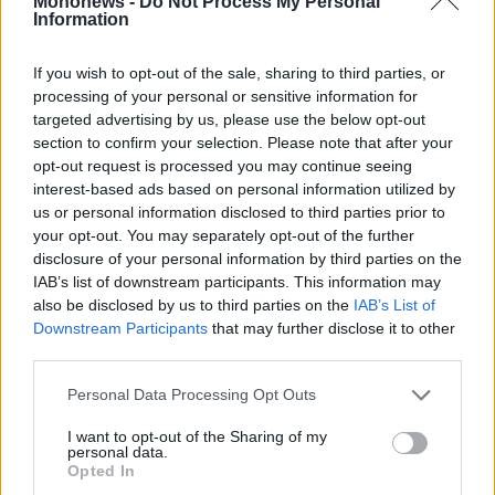
Mononews -
Do Not Process My Personal
Vivants
ΠΕΡΙΣΣΟΤΕΡΑ
Information
Auto
If you wish to opt-out of the sale, sharing to third parties, or
Life
&
processing of your personal or sensitive information for
Style
targeted advertising by us, please use the below opt-out
section to confirm your selection. Please note that after your
Υγεία
opt-out request is processed you may continue seeing
Architecture
interest-based ads based on personal information utilized by
&
us or personal information disclosed to third parties prior to
Design
your opt-out. You may separately opt-out of the further
Fashion
disclosure of your personal information by third parties on the
&
Εγγραφείτε στο Newsletter του mononews.gr
IAB’s list of downstream participants. This information may
Art
also be disclosed by us to third parties on the
IAB’s List of
Downstream Participants
that may further disclose it to other
Watches
ΕΓΓΡΑΦΗ
third parties.
Yachts
Table
Personal Data Processing Opt Outs
By submitting your email, you agree to our Terms and Privacy Notice.
You can opt out at any time. This site is protected by reCAPTCHA and
For
the Google Privacy Policy and Terms of Service apply.
Two
I want to opt-out of the Sharing of my
personal data.
Opted In