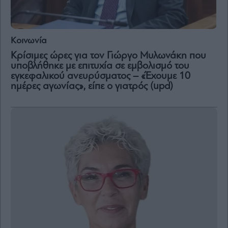
Vivants
Auto
Life
Κοινωνία
&
Style
Κρίσιμες ώρες για τον Γιώργο Μυλωνάκη που
υποβλήθηκε με επιτυχία σε εμβολισμό του
Υγεία
εγκεφαλικού ανευρύσματος – «Έχουμε 10
Architecture
ημέρες αγωνίας», είπε ο γιατρός (upd)
&
Design
Fashion
&
Art
Watches
Yachts
Table
For
Two