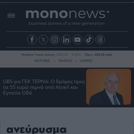
Realtime Γενικός Δείκτης:
2615.07
0.25%
Τζίρος:
204.31 εκατ.
ΜΕΤΟΧΕΣ
ΤΑΜΠΛΟ
ΑΓΟΡΕΣ
UBS για ΓΕΚ ΤΕΡΝΑ: Ο δρόμος προς
Ειδήσεις
τα 55 ευρώ περνά από Αττική και
Οικονομία
Εγνατία Οδό
Business
Τράπεζες
Ναυτιλία
ανεύρυσμα
Real
Estate