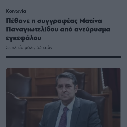
Media
Winners
Κοινωνία
&
Πέθανε η συγγραφέας Ματίνα
Losers
Παναγιωτελίδου από ανεύρυσμα
Επι-
θετικά
εγκεφάλου
Rumors
Σε ηλικία μόλις 53 ετών
ESG
Today
Mononews2030
Άρθρα
Συνεντεύξεις
Les
Bons