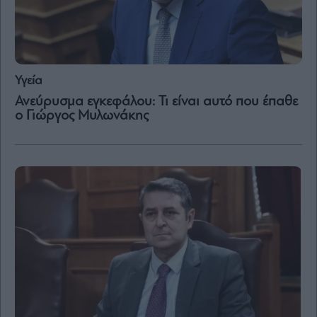
Content
Reports
&
Branded
Content
Υγεία
Calendar
Ανεύρυσμα εγκεφάλου: Τι είναι αυτό που έπαθε
Monocle
ο Γιώργος Μυλωνάκης
Media
Lab
Mononews100
Εγγραφείτε
στο
Newsletter
του
mononews.gr