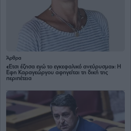
Μετοχές
Αγορές
Trader's
book
Buy-
Hold-
Sell
Άρθρα
The
«Ετσι έζησα εγώ το εγκεφαλικό ανεύρυσμα»: Η
Value
Εφη Καραγεώργου αφηγείται τη δική της
Investor
περιπέτεια
Crypto
Χρηματιστηριακές
Ανακοινώσεις
Creative
Content
Branded