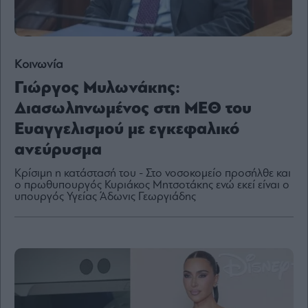
Κοινωνία
By
submitting
your
Γιώργος Μυλωνάκης:
email,
you
Διασωληνωμένος στη ΜΕΘ του
agree
to
our
Ευαγγελισμού με εγκεφαλικό
Terms
and
ανεύρυσμα
Privacy
Notice.
You
can
Κρίσιμη η κατάστασή του - Στο νοσοκομείο προσήλθε και
opt
ο πρωθυπουργός Κυριάκος Μητσοτάκης ενώ εκεί είναι ο
out
υπουργός Υγείας Άδωνις Γεωργιάδης
at
any
time.
This
site
is
protected
by
reCAPTCHA
and
the
Google
Privacy
Policy