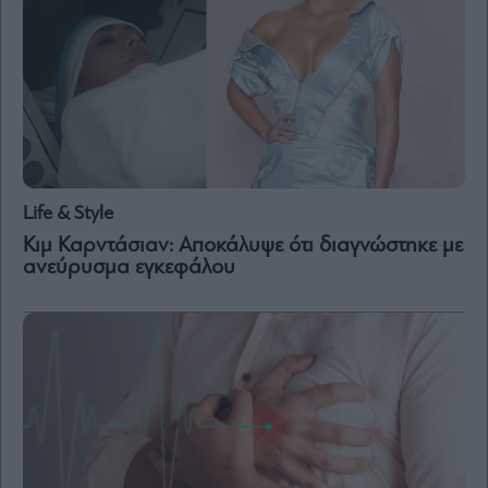
and
Terms
of
Service
apply.
ότητα
ι
ίες
ας
οι
ήσης
Life & Style
Κιμ Καρντάσιαν: Αποκάλυψε ότι διαγνώστηκε με
ανεύρυσμα εγκεφάλου
4
news.gr
ghts
rved