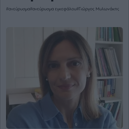
Ενέργεια
#ανεύρυσμα
#ανεύρυσμα εγκεφάλου
#Γιώργος Μυλωνάκης
Πολιτική
Πολιτισμός
Κοινωνία
Law
Bloomberg
Financial
Times
The
Wiseman
Room
301
My
Story