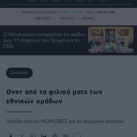
Realtime Γενικός Δείκτης:
2615.07
0.25%
Τζίρος:
204.31 εκατ.
ΜΕΤΟΧΕΣ
ΤΑΜΠΛΟ
ΑΓΟΡΕΣ
Ο Νετανιάχου απορρίπτει το σχέδιο
των 15 σημείων του Τραμπ για τη
Ειδήσεις
Γάζα
Οικονομία
Business
Τράπεζες
Στοίχημα
Ναυτιλία
Real
Over από τα φιλικά ματς των
Estate
εθνικών ομάδων
Ενέργεια
Πολιτική
Πολιτισμός
Δυάδα από το ΜΟΝΟΒΕΤ για το σημερινό κουπόνι
Κοινωνία
Law