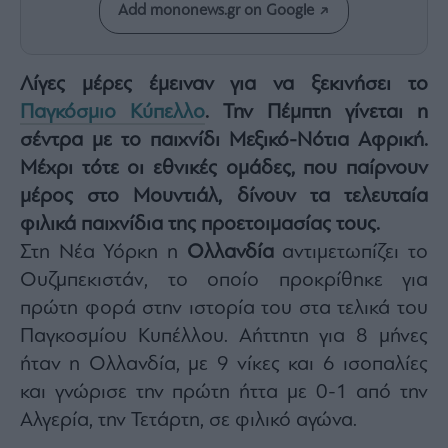
Rumors
Add mononews.gr on Google
ESG
Today
Λίγες μέρες έμειναν για να ξεκινήσει το
Mononews2030
Παγκόσμιο Κύπελλο
. Την Πέμπτη γίνεται η
Άρθρα
σέντρα με το παιχνίδι Μεξικό-Νότια Αφρική.
Συνεντεύξεις
Μέχρι τότε οι εθνικές ομάδες, που παίρνουν
μέρος στο Μουντιάλ, δίνουν τα τελευταία
φιλικά παιχνίδια της προετοιμασίας τους.
Στη Νέα Υόρκη η
Ολλανδία
αντιμετωπίζει το
Les
Ουζμπεκιστάν, το οποίο προκρίθηκε για
Bons
πρώτη φορά στην ιστορία του στα τελικά του
Vivants
Παγκοσμίου Κυπέλλου. Αήττητη για 8 μήνες
Auto
ήταν η Ολλανδία, με 9 νίκες και 6 ισοπαλίες
Life
και γνώρισε την πρώτη ήττα με 0-1 από την
&
Style
Αλγερία, την Τετάρτη, σε φιλικό αγώνα.
Υγεία