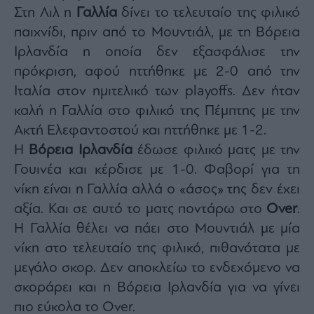
Monocle
Στη Λιλ η
Γαλλία
δίνει το τελευταίο της φιλικό
Media
παιχνίδι, πριν από το Μουντιάλ, με τη Βόρεια
Lab
Ιρλανδία η οποία δεν εξασφάλισε την
πρόκριση, αφού ηττήθηκε με 2-0 από την
Ιταλία στον ημιτελικό των playoffs. Δεν ήταν
Mononews100
καλή η Γαλλία στο φιλικό της Πέμπτης με την
Ακτή Ελεφαντοστού και ηττήθηκε με 1-2.
Η
Βόρεια Ιρλανδία
έδωσε φιλικό ματς με την
Εγγραφείτε
στο
Γουινέα και κέρδισε με 1-0. Φαβορί για τη
Newsletter
νίκη είναι η Γαλλία αλλά ο «άσος» της δεν έχει
του
mononews.gr
αξία. Και σε αυτό το ματς ποντάρω στο
Over
.
Η Γαλλία θέλει να πάει στο Μουντιάλ με μία
νίκη στο τελευταίο της φιλικό, πιθανότατα με
μεγάλο σκορ. Δεν αποκλείω το ενδεχόμενο να
By
σκοράρει και η Βόρεια Ιρλανδία για να γίνει
submitting
your
πιο εύκολα το Over.
email,
you