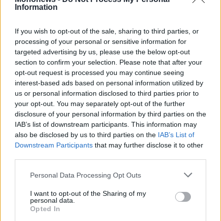
Information
στοιχηματικές εταιρείες
Άρης – Σπανούλης: Το deal που ξυπνά τον
If you wish to opt-out of the sale, sharing to third parties, or
«αυτοκράτορα», τα 10 εκατ. ευρώ του Σιάο
processing of your personal or sensitive information for
targeted advertising by us, please use the below opt-out
και το σχέδιο επιστροφής στην κορυφή
section to confirm your selection. Please note that after your
NBA Europe: Η αντίστροφη μέτρηση ξεκίνησε
opt-out request is processed you may continue seeing
– Επενδυτές, δισεκατομμύρια και η μάχη με
interest-based ads based on personal information utilized by
us or personal information disclosed to third parties prior to
την EuroLeague
your opt-out. You may separately opt-out of the further
disclosure of your personal information by third parties on the
IAB’s list of downstream participants. This information may
also be disclosed by us to third parties on the
IAB’s List of
Downstream Participants
that may further disclose it to other
third parties.
Personal Data Processing Opt Outs
I want to opt-out of the Sharing of my
personal data.
Opted In