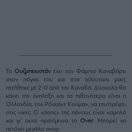
Buy-
Hold-
Sell
The
Value
Investor
Crypto
Χρηματιστηριακές
Ανακοινώσεις
Το
Ουζμπεκιστάν
έχει τον Φάμπιο Καναβάρο
Creative
στον πάγκο του και στο τελευταίο ματς
Content
ηττήθηκε με 2-0 από την Καναδά. Δύσκολα θα
Branded
Content
κάνει την έκπληξη και το πιθανότερο είναι η
Reports
Ολλανδία, του Ρόναλντ Κούμαν, να επιστρέψει
&
στις νίκες. Ο «άσος» της πάντως είναι χαμηλά
Branded
Content
και γι’ αυτό προτίμησα το
Over
. Μπορεί να
Calendar
πετύχει μεγάλο σκορ.