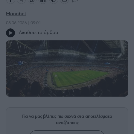
Bloomberg
Monobet
Financial
Times
08.06.2026 | 09:01
Ακούστε το άρθρο
The
Wiseman
Room
301
My
Story
Media
Winners
&
Losers
Για να μας βλέπεις πιο συχνά στα αποτελέσματα
Επι-
αναζήτησης
θετικά