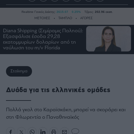
Realtime Γενικός Δείκτης:
2615.07
0.25%
Τζίρος:
202.96 εκατ.
ΜΕΤΟΧΕΣ
ΤΑΜΠΛΟ
ΑΓΟΡΕΣ
Diana Shipping (Σεμίραμις Παληού):
Εξασφάλισε έσοδα 29,28
Ειδήσεις
εκατομμυρίων δολαρίων από τη
ναύλωση του m/v Florida
Οικονομία
Business
Τράπεζες
Στοίχημα
Ναυτιλία
Real
Δυάδα για τις ελληνικές ομάδες
Estate
Ενέργεια
Πολιτική
Πολλά γκολ στο Καραϊσκάκη, μπορεί να σκοράρει και
Πολιτισμός
στη Φλωρεντία ο Παναθηναϊκός
Κοινωνία
Law