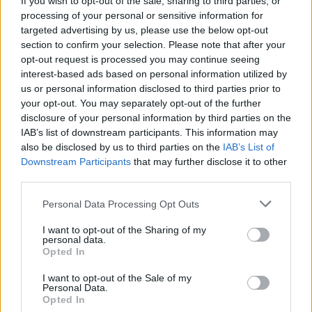
If you wish to opt-out of the sale, sharing to third parties, or
processing of your personal or sensitive information for
Διαβάστε επίσης:
targeted advertising by us, please use the below opt-out
Μια Κόκκινη Λίστα όπλο στη μάχη για την
section to confirm your selection. Please note that after your
παράνομη διακίνηση αρχαίων
opt-out request is processed you may continue seeing
interest-based ads based on personal information utilized by
Ανατροπή σε δημοσκόπηση της Interview:
us or personal information disclosed to third parties prior to
Δεύτερο κόμμα η Ζωή Κωνσταντοπούλου –
your opt-out. You may separately opt-out of the further
Προβάδισμα 10 μονάδων για τη ΝΔ
disclosure of your personal information by third parties on the
IAB’s list of downstream participants. This information may
Χανιά: Συναγερμός του112 για την φωτιά
also be disclosed by us to third parties on the
IAB’s List of
στον Αποκόρωνα – Δεν είναι τυχαίο το σημείο
Downstream Participants
that may further disclose it to other
που ξέσπασε, λέει ο δήμαρχος (βίντεο)
third parties.
Personal Data Processing Opt Outs
I want to opt-out of the Sharing of my
personal data.
Opted In
I want to opt-out of the Sale of my
Personal Data.
Opted In