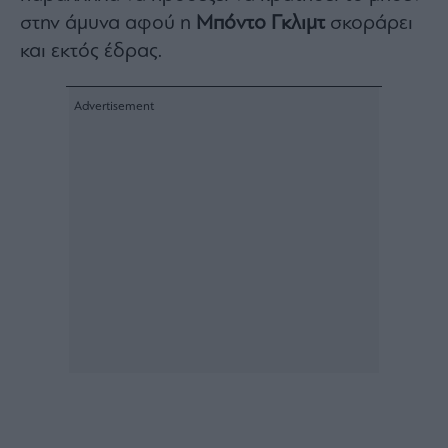
Architecture
στην άμυνα αφού η
Μπόντο Γκλιμτ
σκοράρει
&
και εκτός έδρας.
Design
Fashion
&
Art
Watches
Yachts
Table
For
Two
Μετοχές
Αγορές
Trader's
book