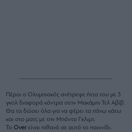
Buy-
Hold-
Sell
The
Value
Investor
Crypto
Χρηματιστηριακές
Ανακοινώσεις
Creative
Content
Branded
Πέρσι ο Ολυμπιακός ανέτρεψε ήττα του με 3
Content
γκολ διαφορά κόντρα στην Μακάμπι Τελ Αβίβ.
Reports
&
Θα τα δώσει όλα για να φέρει τα πάνω κάτω
Branded
και στο ματς με την Μπόντο Γκλιμτ.
Content
Calendar
Το
Over
είναι πιθανό σε αυτό το παιχνίδι.