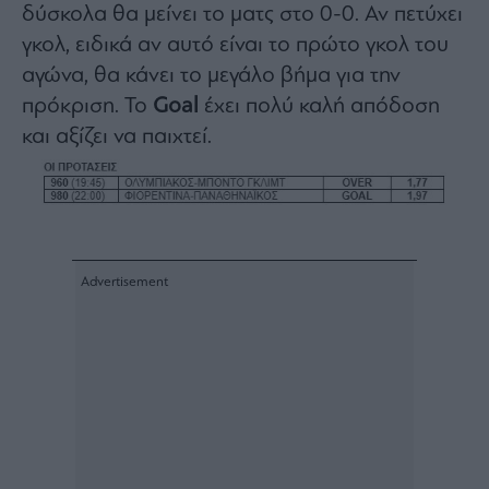
δύσκολα θα μείνει το ματς στο 0-0. Αν πετύχει
agree
to
our
γκολ, ειδικά αν αυτό είναι το πρώτο γκολ του
Terms
and
αγώνα, θα κάνει το μεγάλο βήμα για την
Privacy
Notice.
πρόκριση. Το
Goal
έχει πολύ καλή απόδοση
You
can
opt
και αξίζει να παιχτεί.
out
at
any
time.
This
site
is
protected
by
reCAPTCHA
and
the
Google
Privacy
Policy
and
Terms
of
Service
apply.
ότητα
ι
ίες