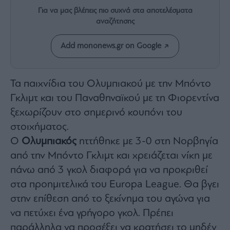
Rumors
Για να μας βλέπεις πιο συχνά στα αποτελέσματα
ESG
αναζήτησης
Today
Mononews2030
Add mononews.gr on Google
Άρθρα
Συνεντεύξεις
Τα παιχνίδια του Ολυμπιακού με την Μπόντο
Γκλιμτ και του Παναθηναϊκού με τη Φιορεντίνα
ξεχωρίζουν στο σημερινό κουπόνι του
στοιχήματος.
Ο
Ολυμπιακός
ηττήθηκε με 3-0 στη Νορβηγία
Les
Bons
από την Μπόντο Γκλιμτ και χρειάζεται νίκη με
Vivants
πάνω από 3 γκολ διαφορά για να προκριθεί
Auto
στα προημιτελικά του Europa League. Θα βγει
Life
στην επίθεση από το ξεκίνημα του αγώνα για
&
Style
να πετύχει ένα γρήγορο γκολ. Πρέπει
Υγεία
παράλληλα να προσέξει να κρατήσει το μηδέν