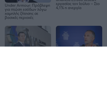
εργασίας τον Ιούλιο – Στο
Under Armour: Πρόβλεψη
4,1% η ανεργία
για πτώση εσόδων λόγω
χαμηλής ζήτησης σε
βασικές περιοχές
1x
ΑΔΜΗΕ: Αύξησε τη short
EFA GROUP: Στρατηγική
θέση το Qube σε 0,90%
επένδυση στη Fractal για
την ανάπτυξη προηγμένων
αμυντικών τεχνολογιών σε
Ελλάδα και Κύπρο