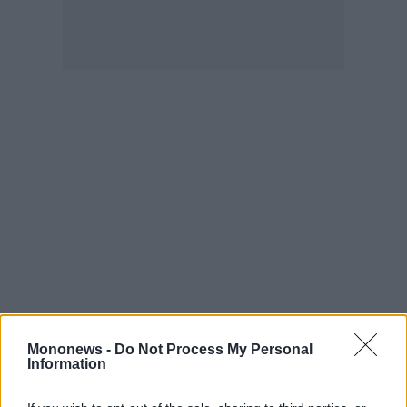
ας
οι
ήσης
4
news.gr
ghts
rved
Mononews -
Do Not Process My Personal
Information