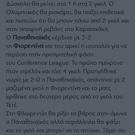
Monocle
Δύσκολα θα μείνει στο 1 ή στα 2 γκολ. Ο
Media
Ολυμπιακός θα ρισκάρει, θα παίξει επιθετικά
Lab
και πιστεύω ότι θα μπουν πάνω από 2 γκολ και
στην αποψινή ρεβάνς στο Καραϊσκάκη.
Ο
Παναθηναϊκός
κέρδισε με 3-2
Mononews100
τη
Φιορεντίνα
και του αρκεί η ισοπαλία για να
περάσει στην προημιτελική φάση
του Conference League. Το πρώτο ημίχρονο
Εγγραφείτε
στο
ήταν «τρελό» και είχε 4 γκολ. Προηγήθηκε
Newsletter
νωρίς με 2-0 ο Παναθηναϊκός, απάντησε με 2
του
mononews.gr
μαζεμένα γκολ η Φιορεντίνα και το ματς
κρίθηκε στο δεύτερο μέρος από το γκολ του
Τετέ.
Στη Φλωρεντία θα ρίξει το βάρος στην άμυνα
By
ο Παναθηναϊκός αλλά παράλληλα θα ψάξει
submitting
your
και το γκολ και μπορεί να το πετύχει. Ξέρει ότι
email,
you