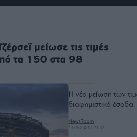
ου
r
ail,
ζέρσεϊ μείωσε τις τιμές
s and
n opt
te is
CHA
από τα 150 στα 98
acy
rvice
Η νέα μείωση των τι
διαφημιστικά έσοδα.
NewsRoom
13.05.2026 | 21:42