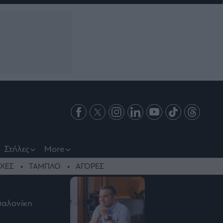
Στήλες
More
ΧΕΣ
ΤΑΜΠΛΟ
ΑΓΟΡΕΣ
σσαλονίκη