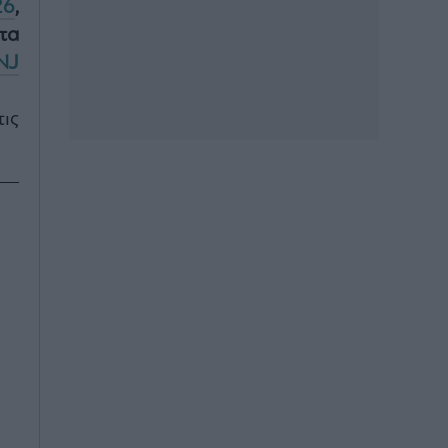
26
,
τα
NJ
ις