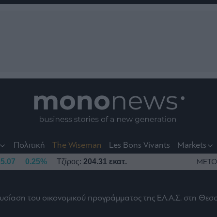
nt
t
t
Πολιτική
The Wiseman
Les Bons Vivants
Markets
5.07
0.25%
Τζίρος:
204.31 εκατ.
ΜΕΤΟ
ουσίαση του οικονομικού προγράμματος της ΕΛ.Α.Σ. στη Θε
το