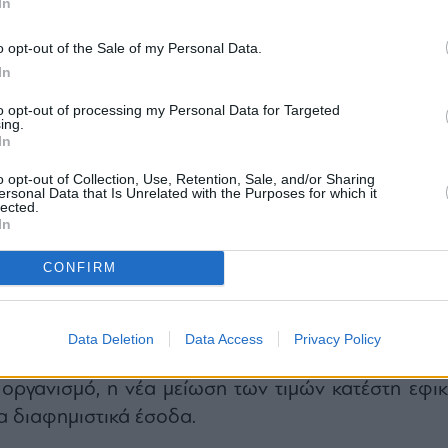
In
το εξωτερικό, ενώ αποτέλεσε αντικείμενο πολιτικ
o opt-out of the Sale of my Personal Data.
ς και δημόσιων παρεμβάσεων από τοπικο
In
ως και τον ηγέτη των Δημοκρατικών στη Γερουσ
ούμερ.
to opt-out of processing my Personal Data for Targeted
ing.
ίχαν επισημάνει ότι η FIFA αναμένεται να αποκομίσ
In
 δολάρια από τη διοργάνωση, την ώρα που 
o opt-out of Collection, Use, Retention, Sale, and/or Sharing
του Νιου Τζέρσεϊ θα επωμιστούν σημαντικό κόστ
ersonal Data that Is Unrelated with the Purposes for which it
lected.
 με τα μέτρα ασφαλείας, τις διαταραχές στ
In
τις λοιπές επιπτώσεις των αγώνων.
CONFIRM
μειώσουμε το κόστος, προστατεύοντας παράλλη
ς επιβάτες και τους μετακινούμενους του NJ Trans
ομική επιβάρυνση», δήλωσε η πρόεδρος τ
Data Deletion
Data Access
Privacy Policy
α Τζέιν.
οργανισμό, η νέα μείωση των τιμών κατέστη εφικ
α διαφημιστικά έσοδα.