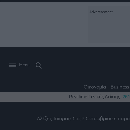
Ειδήσεις
Creative Conte
Οικονομία
The
Μετοχές
Branded Conten
Wiseman
Les
Business
Αγορές
Reports &
Bons
Room
Branded Conten
Vivants
301
Calendar
Τράπεζες
Trader's
book
Auto
My
Monocle Media
Menu
Ναυτιλία
Story
Lab
Buy-
Life
Hold-
Real
&
Media
Sell
Estate
Style
Οικονομία
Business
Winners
The
Ενέργεια
Realtime Γενικός Δείκτης:
261
Υγεία
Mononews100
&
Value
Losers
Investor
Πολιτική
Architecture
&
Επι-
Crypto
Αλέξης Τσίπρας: Στις 2 Σεπτεμβρίου η παρ
Design
Πολιτισμός
θετικά
Χρηματιστηριακές
Εγγραφείτε σ