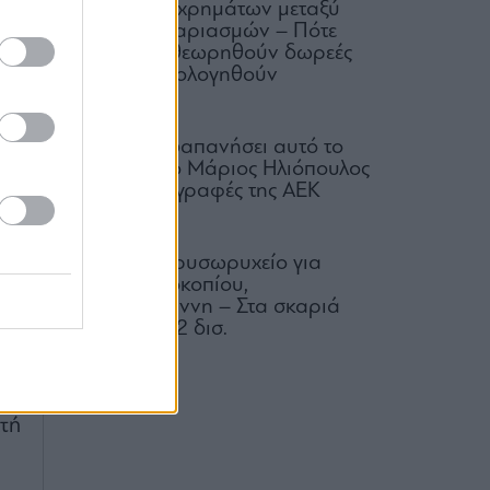
μεταφορές χρημάτων μεταξύ
ής
κοινών λογαριασμών – Πότε
μπορεί να θεωρηθούν δωρεές
ύς
και να φορολογηθούν
ία
07.08.2026
Πόσα έχει δαπανήσει αυτό το
ει
καλοκαίρι ο Μάριος Ηλιόπουλος
οι
για τις μεταγραφές της ΑΕΚ
ος
07.08.2026
ις
Μαρίνες: Χρυσωρυχείο για
Λάτση, Προκοπίου,
λα
Βαρδινογιάννη – Στα σκαριά
επενδύσεις 2 δισ.
it
08.08.2026
ου
τή