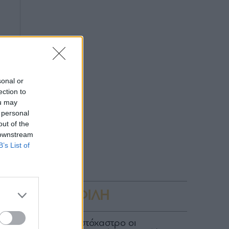
sonal or
ection to
ou may
 personal
out of the
 downstream
B’s List of
ΔΗΜΟΦΙΛΗ
ις
ΑΑΔΕ: Στο στόχαστρο οι
ας