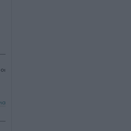
οι
ια