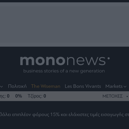
nt
t
t
Πολιτική
The Wiseman
Les Bons Vivants
Markets
της:
0
0%
Τζίρος:
0
ΜΕΤΟΧΕΣ
άλει επιπλέον φόρους 15% και ελάχιστες τιμές εισαγωγής σ
το