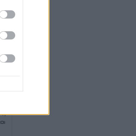
ου
το
α,
ες
λη
αι
ις
00
 ο
ην
α,
και