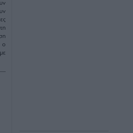
υν
υν
ες
τη
ση
ι ο
με