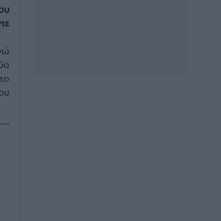
ου
τε
νώ
ύο
το
ου