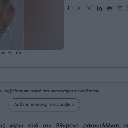
και Εφετείο
α μας βλέπεις πιο συχνά στα αποτελέσματα αναζήτησης
Add mononews.gr on Google
εις γύρω από τον 89χρονο ρακοσυλλέκτη π