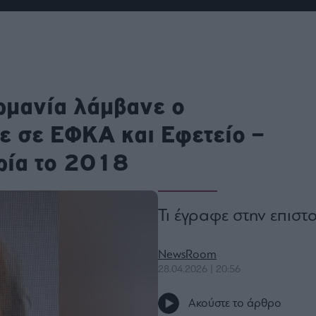
ου
r
ail,
ρμανία λάμβανε ο
s and
n opt
te is
 σε ΕΦΚΑ και Εφετείο –
CHA
acy
rvice
ρία το 2018
Τι έγραφε στην επισ
NewsRoom
28.04.2026 | 20:56
Ακούστε το άρθρο