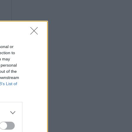
sonal or
ection to
ou may
 personal
out of the
 downstream
B’s List of