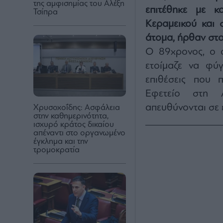
της αμφισημίας του Αλέξη
επιτέθηκε με 
Τσίπρα
Κεραμεικού και 
άτομα, ήρθαν στο
Ο 89χρονος, ο 
ετοίμαζε να φύγ
επιθέσεις που 
Εφετείο στη 
απευθύνονται σε 
Χρυσοχοΐδης: Ασφάλεια
στην καθημερινότητα,
ισχυρό κράτος δικαίου
απέναντι στο οργανωμένο
έγκλημα και την
τρομοκρατία