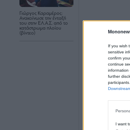
Γιώργος Καραμέρος:
Ανακοίνωσε την ένταξή
του στην ΕΛ.Α.Σ. από το
κατάστρωμα πλοίου
Mononew
(βίντεο)
If you wish 
sensitive in
confirm you
continue se
information 
further disc
participants
Downstream 
Persona
I want t