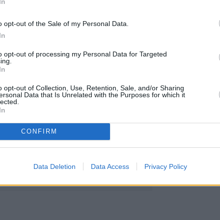
In
ν Daniel – Προθεσμία έως τις 30/3
υμε εργαλεία και μέτρα για την αντιμετώπιση της
o opt-out of the Sale of my Personal Data.
 δίπλα στον πολίτη
In
to opt-out of processing my Personal Data for Targeted
ing.
In
o opt-out of Collection, Use, Retention, Sale, and/or Sharing
ersonal Data that Is Unrelated with the Purposes for which it
lected.
In
CONFIRM
Data Deletion
Data Access
Privacy Policy