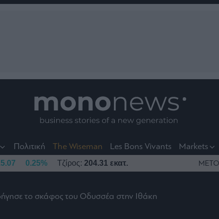
nt
t
t
Πολιτική
The Wiseman
Les Bons Vivants
Markets
5.07
0.25%
Τζίρος:
204.31 εκατ.
ΜΕΤΟ
οήγησε το σκάφος του Οδυσσέα στην Ιθάκη
το