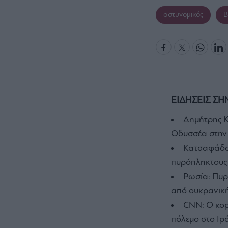
αστυνομικός
Β
ΕΙΔΗΣΕΙΣ ΣΗ
Δημήτρης Κ
Οδυσσέα στην
Κατσαφάδος
πυρόπληκτους 
Ρωσία: Πυρ
από ουκρανική
CNN: Ο κορ
πόλεμο στο Ιρ