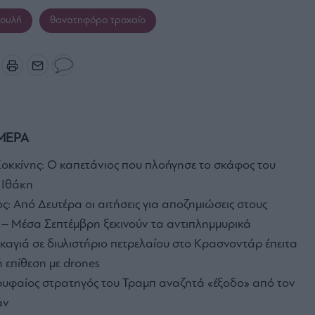
ουλή
θανατηφόρο τροχαίο
ΜΕΡΑ
οκκίνης: Ο καπετάνιος που πλοήγησε το σκάφος του
 Ιθάκη
: Από Δευτέρα οι αιτήσεις για αποζημιώσεις στους
– Μέσα Σεπτέμβρη ξεκινούν τα αντιπλημμυρικά
καγιά σε διυλιστήριο πετρελαίου στο Κρασνοντάρ έπειτα
 επίθεση με drones
υφαίος στρατηγός του Τραμπ αναζητά «έξοδο» από τον
άν