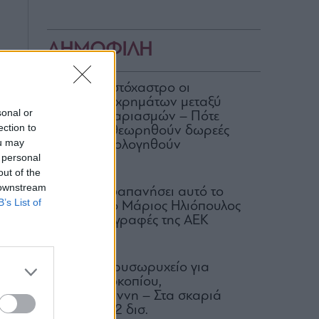
ΔΗΜΟΦΙΛΗ
ΑΑΔΕ: Στο στόχαστρο οι
μεταφορές χρημάτων μεταξύ
sonal or
κοινών λογαριασμών – Πότε
ection to
μπορεί να θεωρηθούν δωρεές
ou may
και να φορολογηθούν
 personal
07.08.2026
out of the
 downstream
Πόσα έχει δαπανήσει αυτό το
B’s List of
καλοκαίρι ο Μάριος Ηλιόπουλος
για τις μεταγραφές της ΑΕΚ
07.08.2026
Μαρίνες: Χρυσωρυχείο για
Λάτση, Προκοπίου,
Βαρδινογιάννη – Στα σκαριά
επενδύσεις 2 δισ.