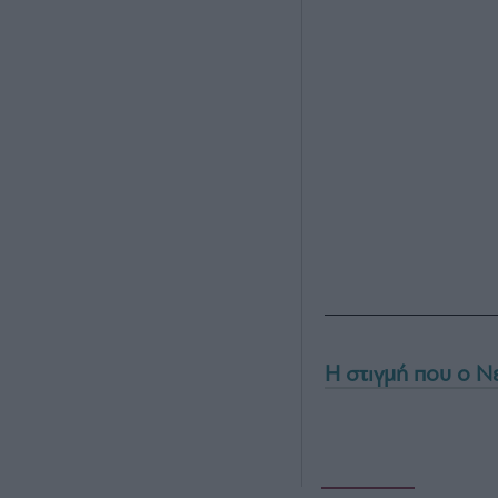
H στιγμή που ο Νε