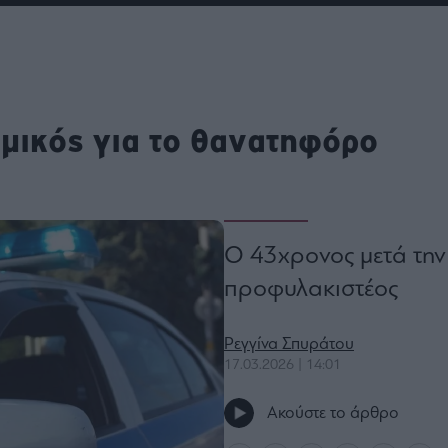
ου
r
μικός για το θανατηφόρο
ail,
s and
n opt
te is
CHA
acy
rvice
Ο 43χρονος μετά την
προφυλακιστέος
Ρεγγίνα Σπυράτου
17.03.2026 | 14:01
Ακούστε το άρθρο