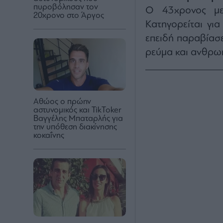
πυροβόλησαν τον
Ο 43χρονος μετ
20χρονο στο Άργος
Κατηγορείται γι
επειδή παραβίασε
ρεύμα και ανθρωπ
Αθώος ο πρώην
αστυνομικός και TikToker
Βαγγέλης Μπαταρλής για
την υπόθεση διακίνησης
κοκαΐνης