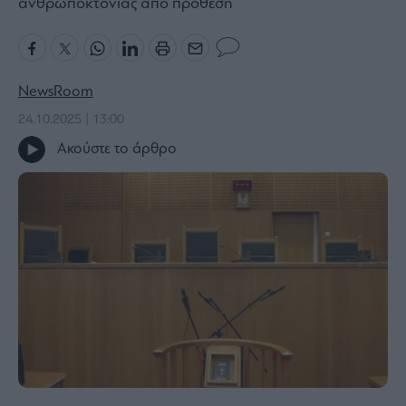
ανθρωποκτονίας από πρόθεση
Bloomberg
Financial
Times
NewsRoom
24.10.2025 | 13:00
Ακούστε το άρθρο
The
Wiseman
Room
301
My
Story
Media
Winners
&
Losers
Επι-
θετικά