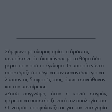
Buy-
Hold-
Sell
The
Value
Investor
Crypto
Χρηματιστηριακές
Ανακοινώσεις
Σύμφωνα με πληροφορίες, ο δράστης
ισχυρίστηκε ότι διαφώνησε με το θύμα δύο
Creative
μέρες πριν από το έγκλημα. Τη μοιραία νύχτα
Content
υποστήριξε ότι πήγε να τον συναντήσει για να
Branded
λύσουν τις διαφορές τους, όμως τσακώθηκαν
Content
και τον μαχαίρωσε.
Reports
&
«Ζητώ συγγνώμη, ήταν η κακιά στιγμή»,
Branded
φέρεται να υποστήριξε κατά την απολογία του.
Content
Calendar
Ο νεαρός προφυλακίζεται για την κατηγορία