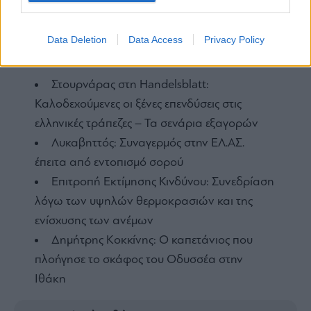
Data Deletion
Data Access
Privacy Policy
ΕΙΔΗΣΕΙΣ ΣΗΜΕΡΑ
Στουρνάρας στη Handelsblatt:
Καλοδεχούμενες οι ξένες επενδύσεις στις
ελληνικές τράπεζες – Τα σενάρια εξαγορών
Λυκαβηττός: Συναγερμός στην ΕΛ.ΑΣ.
έπειτα από εντοπισμό σορού
Επιτροπή Εκτίμησης Κινδύνου: Συνεδρίαση
λόγω των υψηλών θερμοκρασιών και της
ενίσχυσης των ανέμων
Δημήτρης Κοκκίνης: Ο καπετάνιος που
πλοήγησε το σκάφος του Οδυσσέα στην
Ιθάκη