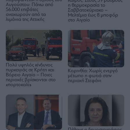
Καιρός: Στους 39 βαθμούς
Αυγούστου: Πάνω από
η θερμοκρασία το
56.000 επιβάτες
Σαββατοκύριακο –
αναχωρούν από τα
Μελτέμια έως 8 μποφόρ
λιμάνια της Αττικής
στο Αιγαίο
Πολύ υψηλός κίνδυνος
πυρκαγιάς σε Κρήτη και
Κορινθία: Χωρίς ενεργό
Βόρειο Αιγαίο – Ποιες
μέτωπο η φωτιά στην
περιοχές βρίσκονται στο
περιοχή Στεφάνι
«πορτοκαλί»
Πέθανε η δημοσιογράφος