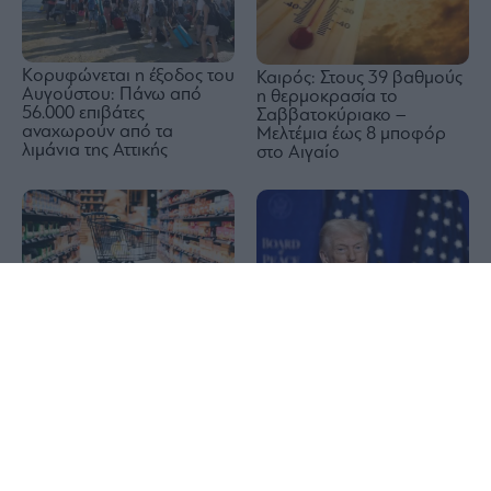
Κορυφώνεται η έξοδος του
Καιρός: Στους 39 βαθμούς
Αυγούστου: Πάνω από
η θερμοκρασία το
56.000 επιβάτες
Σαββατοκύριακο –
αναχωρούν από τα
Μελτέμια έως 8 μποφόρ
λιμάνια της Αττικής
στο Αιγαίο
1x
Σούπερ μάρκετ: Μειώσεις
Ντόναλντ Τραμπ:
τιμών σε περισσότερα από
Επενδύσεις 3 δισ.
1.000 προϊόντα – Πότε
δολαρίων σε κρίσιμα
ξεκινά η πρωτοβουλία
ορυκτά για απεξάρτηση
από την Κίνα