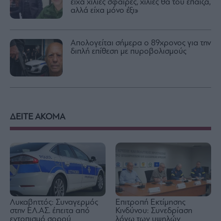
είχα χίλιες σφαίρες, χίλιες θα του έπαιζα,
αλλά είχα μόνο έξι»
Απολογείται σήμερα ο 89χρονος για την
διπλή επίθεση με πυροβολισμούς
ΔΕΙΤΕ ΑΚΟΜΑ
Λυκαβηττός: Συναγερμός
Επιτροπή Εκτίμησης
στην ΕΛ.ΑΣ. έπειτα από
Κινδύνου: Συνεδρίαση
εντοπισμό σορού
λόγω των υψηλών