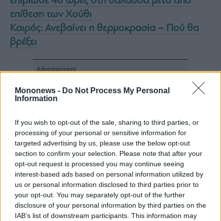
επιβίωσε 48 ώρες στη θάλασσα μετά από
ας
επίθεση των Χούθι
οι
ήσης
Καιρός: Ανεβαίνει η θερμοκρασία – Πού θα
βρέξει
4
news.gr
ghts
rved
Mononews -
Do Not Process My Personal
Information
If you wish to opt-out of the sale, sharing to third parties, or
processing of your personal or sensitive information for
targeted advertising by us, please use the below opt-out
section to confirm your selection. Please note that after your
opt-out request is processed you may continue seeing
interest-based ads based on personal information utilized by
us or personal information disclosed to third parties prior to
your opt-out. You may separately opt-out of the further
disclosure of your personal information by third parties on the
IAB’s list of downstream participants. This information may