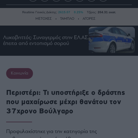
Realtime Γενικός Δείκτης:
2615.07
0.25%
Τζίρος:
204.31 εκατ.
ΜΕΤΟΧΕΣ
ΤΑΜΠΛΟ
ΑΓΟΡΕΣ
Λυκαβηττός: Συναγερμός στην ΕΛ.ΑΣ.
Ειδήσεις
έπειτα από εντοπισμό σορού
Οικονομία
Business
Τράπεζες
Κοινωνία
Ναυτιλία
Real
Περιστέρι: Τι υποστήριξε ο δράστης
Estate
που μαχαίρωσε μέχρι θανάτου τον
Ενέργεια
37χρονο Βούλγαρο
Πολιτική
Πολιτισμός
Κοινωνία
Προφυλακίστηκε για την κατηγορία της
Law