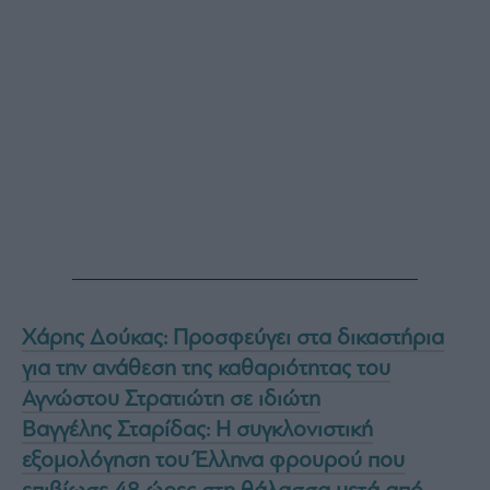
agree
to
our
Terms
and
Privacy
Notice.
You
can
opt
out
at
any
time.
This
site
is
protected
by
reCAPTCHA
and
the
Google
Privacy
Policy
Χάρης Δούκας: Προσφεύγει στα δικαστήρια
and
Terms
για την ανάθεση της καθαριότητας του
of
Service
apply.
Αγνώστου Στρατιώτη σε ιδιώτη
Βαγγέλης Σταρίδας: Η συγκλονιστική
ότητα
εξομολόγηση του Έλληνα φρουρού που
ι
ίες