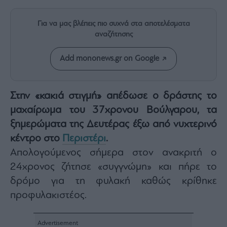
Rumors
ESG
Για να μας βλέπεις πιο συχνά στα αποτελέσματα
Today
αναζήτησης
Mononews2030
Add mononews.gr on Google
Άρθρα
Συνεντεύξεις
Στην «κακιά στιγμή» απέδωσε ο δράστης το
μαχαίρωμα του 37χρονου Βούλγαρου, τα
ξημερώματα της Δευτέρας έξω από νυχτερινό
κέντρο στο
Περιστέρι
.
Les
Bons
Απολογούμενος σήμερα στον ανακριτή ο
Vivants
24χρονος ζήτησε «συγγνώμη» και πήρε το
Auto
δρόμο για τη φυλακή καθώς κρίθηκε
Life
προφυλακιστέος.
&
Style
Υγεία