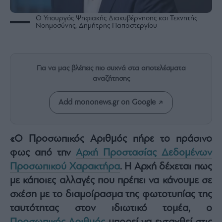
Rumors
Ο Υπουργός Ψηφιακής Διακυβέρνησης και Τεχνητής
ESG
Νοημοσύνης, Δημήτρης Παπαστεργίου
Today
Mononews2030
Άρθρα
Για να μας βλέπεις πιο συχνά στα αποτελέσματα
Συνεντεύξεις
αναζήτησης
Add mononews.gr on Google
Les
«Ο Προσωπικός Αριθμός πήρε το πράσινο
Bons
φως από την
Αρχή Προστασίας Δεδομένων
Vivants
Προσωπικού Χαρακτήρα
. Η Αρχή δέχεται πως
Auto
με κάποιες αλλαγές που πρέπει να κάνουμε σε
Life
σχέση με το διαμοίρασμα της φωτοτυπίας της
&
Style
ταυτότητας στον ιδιωτικό τομέα, ο
Υγεία