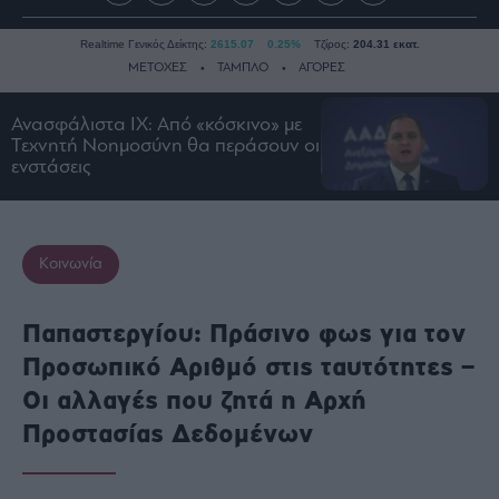
Realtime Γενικός Δείκτης:
2615.07
0.25%
Τζίρος:
204.31 εκατ.
ΜΕΤΟΧΕΣ
ΤΑΜΠΛΟ
ΑΓΟΡΕΣ
Ανασφάλιστα ΙΧ: Από «κόσκινο» με
Τεχνητή Νοημοσύνη θα περάσουν οι
Ειδήσεις
ενστάσεις
Οικονομία
Business
Τράπεζες
Κοινωνία
Ναυτιλία
Real
Παπαστεργίου: Πράσινο φως για τον
Estate
Προσωπικό Αριθμό στις ταυτότητες –
Ενέργεια
Οι αλλαγές που ζητά η Αρχή
Πολιτική
Προστασίας Δεδομένων
Πολιτισμός
Κοινωνία
Law