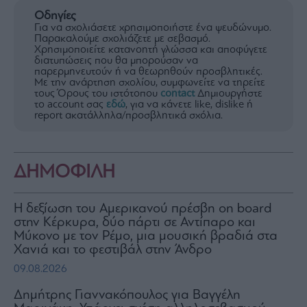
Οδηγίες
Για να σχολιάσετε χρησιμοποιήστε ένα ψευδώνυμο.
Παρακαλούμε σχολιάζετε με σεβασμό.
Χρησιμοποιείτε κατανοητή γλώσσα και αποφύγετε
διατυπώσεις που θα μπορούσαν να
παρερμηνευτούν ή να θεωρηθούν προσβλητικές.
Με την ανάρτηση σχολίου, συμφωνείτε να τηρείτε
τους Όρους του ιστότοπου
contact
Δημιουργήστε
το account σας
εδώ
, για να κάνετε like, dislike ή
report ακατάλληλα/προσβλητικά σχόλια.
ΔΗΜΟΦΙΛΗ
H δεξίωση του Αμερικανού πρέσβη on board
στην Κέρκυρα, δύο πάρτι σε Αντίπαρο και
Μύκονο με τον Ρέμο, μια μουσική βραδιά στα
Χανιά και το φεστιβάλ στην Άνδρο
09.08.2026
Δημήτρης Γιαννακόπουλος για Βαγγέλη