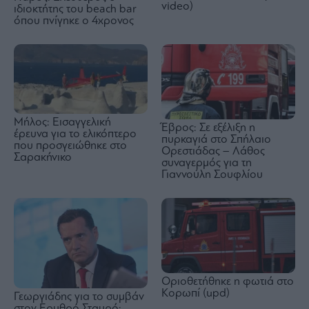
video)
ιδιοκτήτης του beach bar
όπου πνίγηκε ο 4χρονος
Μήλος: Εισαγγελική
Έβρος: Σε εξέλιξη η
έρευνα για το ελικόπτερο
πυρκαγιά στο Σπήλαιο
που προσγειώθηκε στο
Ορεστιάδας – Λάθος
Σαρακήνικο
συναγερμός για τη
Γιαννούλη Σουφλίου
Οριοθετήθηκε η φωτιά στο
Κορωπί (upd)
Γεωργιάδης για το συμβάν
στον Ερυθρό Σταυρό: