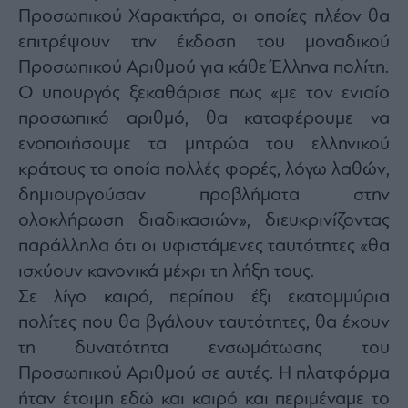
Monocle
Προσωπικού Χαρακτήρα, οι οποίες πλέον θα
Media
επιτρέψουν την έκδοση του μοναδικού
Lab
Προσωπικού Αριθμού για κάθε Έλληνα πολίτη.
Ο υπουργός ξεκαθάρισε πως «με τον ενιαίο
προσωπικό αριθμό, θα καταφέρουμε να
Mononews100
ενοποιήσουμε τα μητρώα του ελληνικού
κράτους τα οποία πολλές φορές, λόγω λαθών,
δημιουργούσαν προβλήματα στην
Εγγραφείτε
στο
ολοκλήρωση διαδικασιών», διευκρινίζοντας
Newsletter
παράλληλα ότι οι υφιστάμενες ταυτότητες «θα
του
mononews.gr
ισχύουν κανονικά μέχρι τη λήξη τους.
Σε λίγο καιρό, περίπου έξι εκατομμύρια
πολίτες που θα βγάλουν ταυτότητες, θα έχουν
τη δυνατότητα ενσωμάτωσης του
By
Προσωπικού Αριθμού σε αυτές. Η πλατφόρμα
submitting
your
ήταν έτοιμη εδώ και καιρό και περιμέναμε το
email,
you