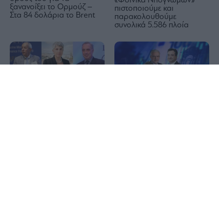
«Φοίνικα Νηογνώμων»
ξανανοίξει το Ορμούζ –
πιστοποιούμε και
Στα 84 δολάρια το Brent
παρακολουθούμε
συνολικά 5.586 πλοία
1x
Τραπεζικές μετοχές: Οι
υπεραξίες των 15+2,1 δισ.
ευρώ, τα 10 reports και
Εκτοξεύτηκαν τα κέρδη
που φτάνουν τα περιθώρια
των εισηγμένων
ανόδου των τιμών
ναυτιλιακών εταιρειών που
προσέγγισαν τα 1,7 δισ.
δολάρια στο εξάμηνο