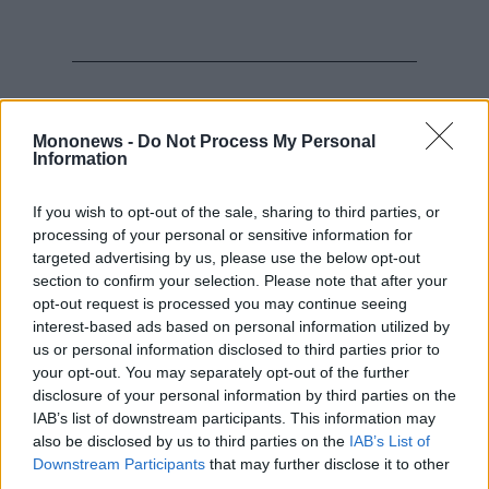
Σχετικά με το ταξίδι στο Παρίσι, όπου
Mononews -
Do Not Process My Personal
πραγματοποιήθηκε το «AI Action Summit» και
Information
στο οποίο συμμετείχε και ο κ. Παπαστεργίου
συνοδεύοντας τον πρωθυπουργό Κυριάκο
If you wish to opt-out of the sale, sharing to third parties, or
processing of your personal or sensitive information for
Μητσοτάκη, είπε ότι «η Ελλάδα δεν πήγε ως
targeted advertising by us, please use the below opt-out
απλός παρατηρητής.
section to confirm your selection. Please note that after your
Παρουσιάσαμε πρωτοβουλίες οι οποίες έχουν
opt-out request is processed you may continue seeing
interest-based ads based on personal information utilized by
κάνει αίσθηση, μεταξύ των οποίων το
us or personal information disclosed to third parties prior to
εργοστάσιο ΤΝ «ΦΑΡΟΣ», ένα από τα πρώτα
your opt-out. You may separately opt-out of the further
επτά Ai Factories της Ευρώπης, ο
disclosure of your personal information by third parties on the
IAB’s list of downstream participants. This information may
υπερυπολογιστής «ΔΑΙΔΑΛΟΣ» για τον οποίο
also be disclosed by us to third parties on the
IAB’s List of
ολοκληρώνονται οι διαγωνιστικές διαδικασίες
Downstream Participants
that may further disclose it to other
για να ξεκινήσει η κατασκευή του, η εφαρμογή
third parties.