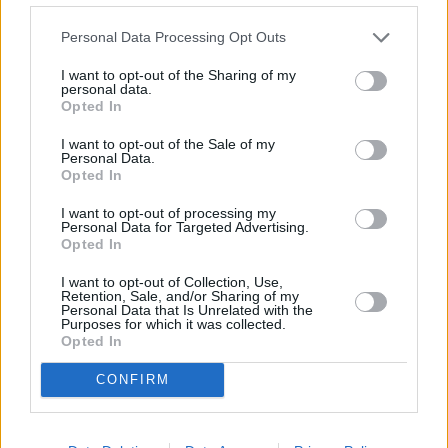
ΤΝ του Κτηματολογίου που επιταχύνει τον
Personal Data Processing Opt Outs
νομικό έλεγχο, οι ψηφιακοί βοηθοί mAigov
I want to opt-out of the Sharing of my
και mAiGreece. Στο Παρίσι βρέθηκαν πολλοί
personal data.
Opted In
Παγκόσμιοι ηγέτες.
Είχε ενδιαφέρον να δούμε την οπτική τους σε
I want to opt-out of the Sale of my
Personal Data.
σχέση με την Τεχνητή Νοημοσύνη. Το
Opted In
ρυθμιστικό πλαίσιο, τι ΤΝ θέλουμε, πως η
I want to opt-out of processing my
Ευρώπη μπορεί να είναι ανταγωνιστική, τι
Personal Data for Targeted Advertising.
Opted In
γίνεται με τις ΗΠΑ. Όπως είπε και ο
αντιπρόεδρος των ΗΠΑ, η ΤΝ είναι ένα όπλο
I want to opt-out of Collection, Use,
Retention, Sale, and/or Sharing of my
που αν πέσει στα σωστά χέρια μπορεί να
Personal Data that Is Unrelated with the
Purposes for which it was collected.
βοηθήσει, αν πέσει σε λάθος χέρια μπορεί να
Opted In
δημιουργήσει προβλήματα».
CONFIRM
Διαβάστε επίσης: