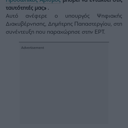
Προσωπικός Αριθμός
μπορεί να ενταχθεί στις
Architecture
ταυτότητές μας» .
&
Αυτό ανέφερε ο υπουργός Ψηφιακής
Design
Διακυβέρνησης, Δημήτρης Παπαστεργίου, στη
Fashion
&
συνέντευξη που παραχώρησε στην ΕΡΤ.
Art
Watches
Yachts
Table
For
Two
Μετοχές
Αγορές
Trader's
book