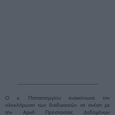
Buy-
Hold-
Sell
The
Value
Investor
Crypto
Χρηματιστηριακές
Ανακοινώσεις
Creative
Content
Branded
Content
Reports
&
Ο κ. Παπαστεργίου ανακοίνωσε την
Branded
Content
ολοκλήρωση των διαδικασιών σε σχέση με
Calendar
την Αρχή Προστασίας Δεδομένων