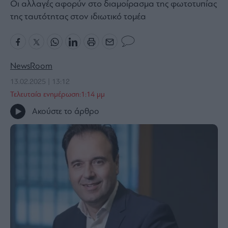
Οι αλλαγές αφορύν στο διαμοίρασμα της φωτοτυπίας
Bloomberg
της ταυτότητας στον ιδιωτικό τομέα
Financial
Times
NewsRoom
13.02.2025 | 13:12
The
Τελευταία ενημέρωση:1:14 μμ
Wiseman
Room
Ακούστε το άρθρο
301
My
Story
Media
Winners
&
Losers
Επι-
θετικά