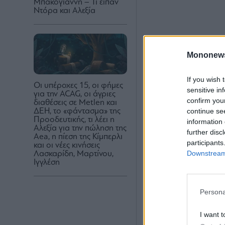
Μπακογιάννη – Τι είπαν
Ντόρα και Αλεξία
Mononew
If you wish 
Οι υπέροχες 15, οι φήμες
sensitive in
για την ACAG, οι άγριες
confirm you
διαθέσεις σε Metlen και
continue se
ΔΕΗ, το «φάντασμα» της
Προοδευτικής, τι λέει η
information 
Αλεξία για την πώληση της
further disc
Aea, η πίεση της Κίμπερλι
participants
και οι νέες κινήσεις
Downstream 
Λασκαρίδη, Μαρτίνου,
Ιγγλέση
Persona
I want t