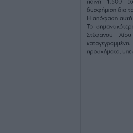
ποινή 1.500 ε
δυσφήμιση δια το
Η απόφαση αυτή δ
Το σημαντικότερ
Στέφανου Χίου
καταγεγραμμέν
προσχήματα, υπεκ