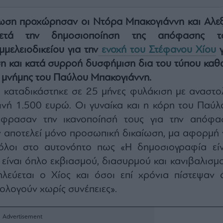
νωση προχώρησαν οι Ντόρα Μπακογιάννη και Αλεξ
μετά την δημοσιοποίηση της απόφασης τ
μελειοδικείου για την
ενοχή του Στέφανου Χίου
γ
ση και κατά συρροή δυσφήμιση δια του τύπου καθ
ή μνήμης του Παύλου Μπακογιάννη.
 καταδικάστηκε σε 25 μήνες φυλάκιση με αναστο
ινή 1.500 ευρώ. Οι γυναίκα και η κόρη του Παύλ
έφρασαν την ικανοποίησή τους για την απόφα
ν αποτελεί μόνο προσωπική δικαίωση, μα αφορμή 
λοι στο αυτονόητο πως «Η δημοσιογραφία είν
 είναι όπλο εκβιασμού, διασυρμού και κανιβαλισμο
λεύεται ο Χίος και όσοι επί χρόνια πίστεψαν ό
ολογούν χωρίς συνέπειες».