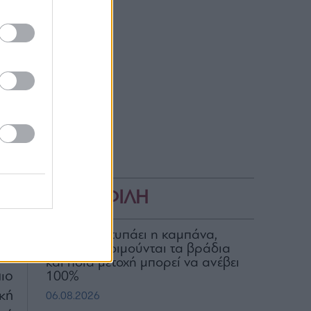
ί,
ας
η,
ΔΗΜΟΦΙΛΗ
μο
ρο
Για ποιον χτυπάει η καμπάνα,
ποιοι δεν κοιμούνται τα βράδια
και ποια μετοχή μπορεί να ανέβει
ιο
100%
κή
06.08.2026