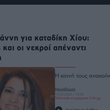
ου
r
ail,
άννη για καταδίκη Χίου:
s and
n opt
te is
CHA
 και οι νεκροί απέναντι
acy
rvice
η
Η κοινή τους ανακοί
NewsRoom
13.05.2026 | 13:55
Τελευταία ενημέρωση:1:56 μμ