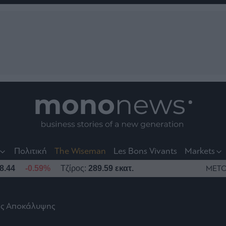
nt
t
t
Πολιτική
The Wiseman
Les Bons Vivants
Markets
8.44
-0.59%
Τζίρος:
289.59 εκατ.
ΜΕΤΟ
ης Αποκάλυψης
το