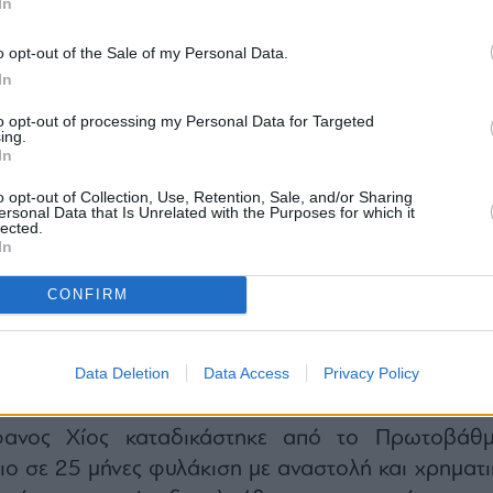
In
o opt-out of the Sale of my Personal Data.
In
to opt-out of processing my Personal Data for Targeted
ing.
In
o opt-out of Collection, Use, Retention, Sale, and/or Sharing
ersonal Data that Is Unrelated with the Purposes for which it
α οι πολίτες. Έχουν δικαιώματα ακόμη και οι νεκρο
lected.
In
ήμη δεν μπορεί να γίνεται αντικείμενο χυδαί
τονίζουν παρακάτω η Ντόρα και Αλεξία Μπακογιάνν
CONFIRM
την ευχή αυτή η απόφαση να αποτελέσει «τον δρό
 διαφάνεια, περισσότερη λογοδοσία και λιγότε
Data Deletion
Data Access
Privacy Policy
όσια ζωή»
κοίνωση
ανος Χίος καταδικάστηκε από το Πρωτοβάθμ
ιο σε 25 μήνες φυλάκιση με αναστολή και χρηματι