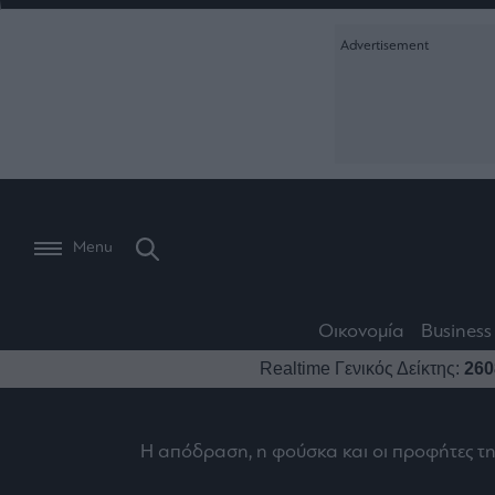
Ειδήσεις
Creative Conte
Οικονομία
The
Μετοχές
Branded Conten
Wiseman
Les
Business
Αγορές
Reports &
Bons
Room
Branded Conten
Vivants
301
Calendar
Τράπεζες
Trader's
book
Auto
My
Monocle Media
Menu
Ναυτιλία
Story
Lab
Buy-
Life
Hold-
Real
&
Media
Sell
Estate
Style
Οικονομία
Business
Winners
The
Ενέργεια
Realtime Γενικός Δείκτης:
260
Υγεία
Mononews100
&
Value
Losers
Investor
Πολιτική
Architecture
&
Επι-
Crypto
Η απόδραση, η φούσκα και οι προφήτες τ
Design
Πολιτισμός
θετικά
Χρηματιστηριακές
Εγγραφείτε σ