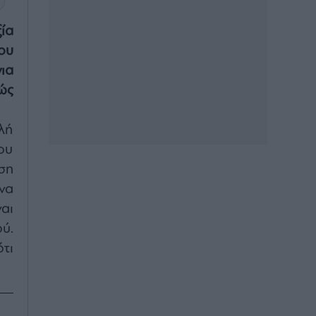
ία
ου
ια
ώς
λή
ου
ση
να
αι
ύ.
τι