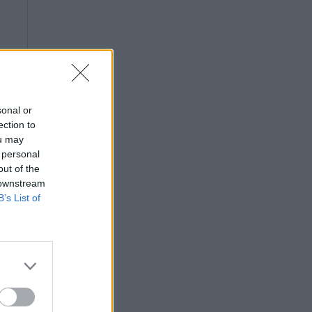
sonal or
ection to
ou may
 personal
out of the
 downstream
B’s List of