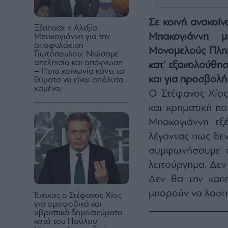
Σε κοινή ανακοί
Ξέσπασε η Αλεξία
Μπακογιάννη 
Μπακογιάννη για την
αποφυλάκιση
Μονομελούς Πλημ
Γιωτόπουλου: Νιώσαμε
απελπισία και απόγνωση
κατ’ εξακολούθη
– Ποια κοινωνία κάνει τα
και για προσβολ
θύματα να είναι απόλυτα
χαμένα;
Ο Στέφανος Χίος
και χρηματική πο
Μπακογιάννη εξ
λέγοντας πως δε
συμφωνήσουμε ό
λειτούργημα. Δεν
Δεν θα την καπη
μπορούν να λασπ
Ένοχος ο Στέφανος Χίος
για ομοφοβικά και
υβριστικά δημοσιεύματα
κατά του Παύλου