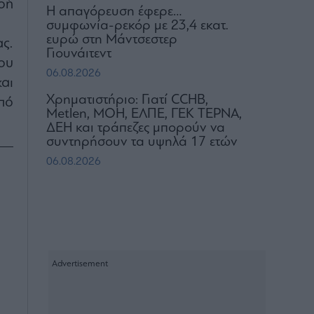
οή
Η απαγόρευση έφερε…
συμφωνία-ρεκόρ με 23,4 εκατ.
ευρώ στη Μάντσεστερ
ς.
Γιουνάιτεντ
ου
06.08.2026
αι
Χρηματιστήριο: Γιατί CCHB,
πό
Metlen, MOH, ΕΛΠΕ, ΓΕΚ ΤΕΡΝΑ,
ΔΕΗ και τράπεζες μπορούν να
συντηρήσουν τα υψηλά 17 ετών
06.08.2026