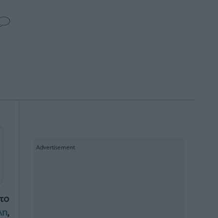
το
λη
,