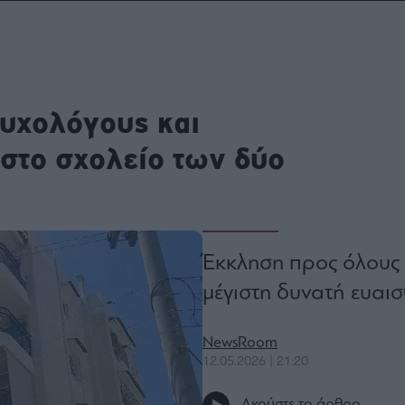
ου
r
ψυχολόγους και
ail,
s and
n opt
στο σχολείο των δύο
te is
CHA
acy
rvice
Έκκληση προς όλους γ
μέγιστη δυνατή ευαι
NewsRoom
12.05.2026 | 21:20
Ακούστε το άρθρο