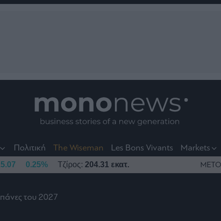
nt
t
t
Πολιτική
The Wiseman
Les Bons Vivants
Markets
5.07
0.25%
Τζίρος:
204.31 εκατ.
ΜΕΤΟ
απάνες του 2027
το