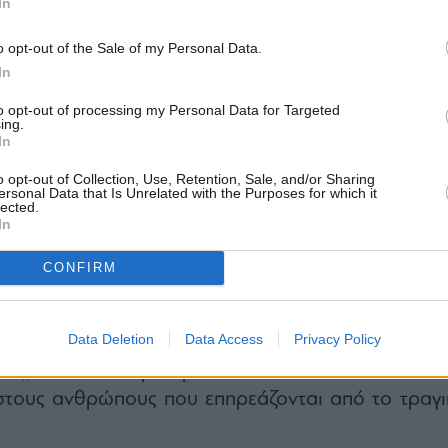
In
ιδείας, Θρησκευμάτων και Αθλητισμού, απευθύν
υς για διαχείριση του περιστατικού με τη μέγισ
o opt-out of the Sale of my Personal Data.
σία, υπευθυνότητα και επίγνωση της ιδιαίτερ
In
υαισθησίας των πληροφοριών, με απόλυτο σεβασ
to opt-out of processing my Personal Data for Targeted
οικογένειές τους και στη σχολική κοινότητα.
ing.
In
ατέας του Υπουργείου, Γιάννης Παπαδομαρκάκη
ε για το τραγικό γεγονός, μετέβη άμεσα, μετά α
o opt-out of Collection, Use, Retention, Sale, and/or Sharing
ersonal Data that Is Unrelated with the Purposes for which it
την Υπουργό, Σοφία Ζαχαράκη, στο Ασκληπιε
lected.
In
ας, προκειμένου να ενημερωθεί για την κατάστα
συντονισμός με τις αρμόδιες υπηρεσίες και τ
CONFIRM
μαθητριών.
ψυχικής υγείας των μαθητών/τριών των οικογενει
Data Deletion
Data Access
Privacy Policy
ξη της εκπαιδευτικής κοινότητας αποτελούν για 
ίας, απόλυτη προτεραιότητα και θα συνεχίσει 
 στους ανθρώπους που επηρεάζονται από το τραγι