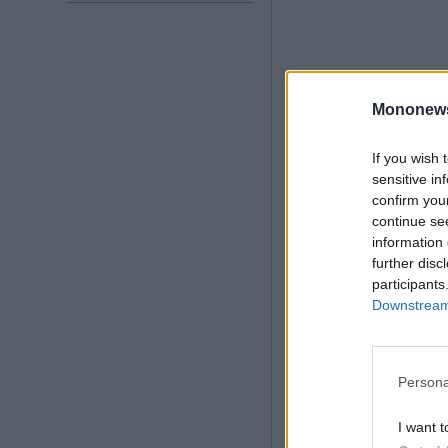
Mononew
If you wish 
sensitive in
confirm you
continue se
information 
further disc
participants
Downstream 
Persona
I want t