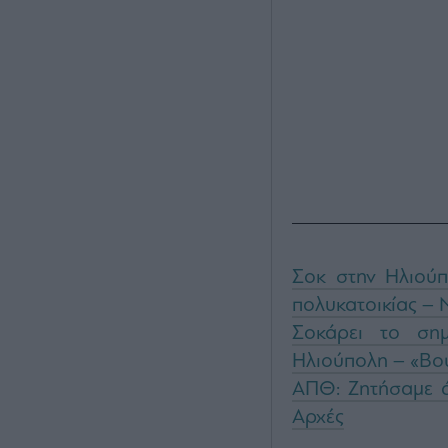
Σοκ στην Ηλιούπ
πολυκατοικίας – 
Σοκάρει το ση
Ηλιούπολη – «Βού
ΑΠΘ: Ζητήσαμε ά
Αρχές