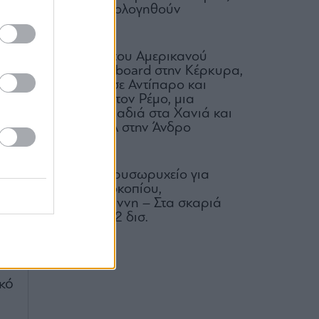
ει
και να φορολογηθούν
τη
07.08.2026
ης
H δεξίωση του Αμερικανού
μό
πρέσβη on board στην Κέρκυρα,
δύο πάρτι σε Αντίπαρο και
Μύκονο με τον Ρέμο, μια
ς,
μουσική βραδιά στα Χανιά και
πό
το φεστιβάλ στην Άνδρο
ίο
09.08.2026
ση
Μαρίνες: Χρυσωρυχείο για
ις
Λάτση, Προκοπίου,
Βαρδινογιάννη – Στα σκαριά
επενδύσεις 2 δισ.
ών
08.08.2026
το
να
κό