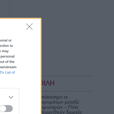
sonal or
ection to
ou may
 personal
out of the
 downstream
B’s List of
ΔΗΜΟΦΙΛΗ
ΑΑΔΕ: Στο στόχαστρο οι
μεταφορές χρημάτων μεταξύ
κοινών λογαριασμών – Πότε
μπορεί να θεωρηθούν δωρεές