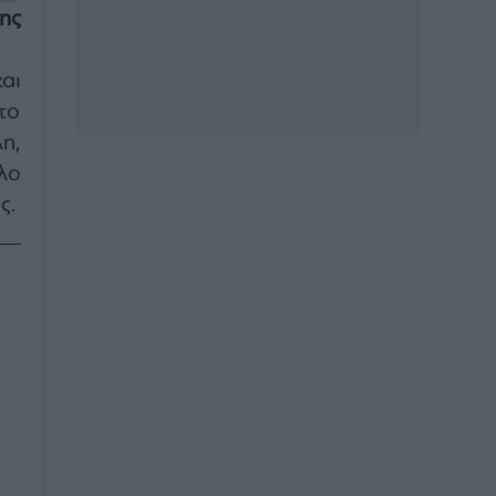
ης
αι
το
η,
λο
ς.