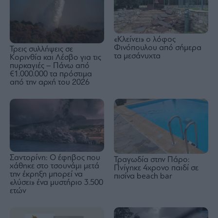
«Κλείνει» ο λόφος
Φινόπουλου από σήμερα
Τρεις συλλήψεις σε
τα μεσάνυχτα
Κορινθία και Λέσβο για τις
πυρκαγιές – Πάνω από
€1.000.000 τα πρόστιμα
από την αρχή του 2026
Σαντορίνη: Ο έφηβος που
Τραγωδία στην Πάρο:
χάθηκε στο τσουνάμι μετά
Πνίγηκε 4χρονο παιδί σε
την έκρηξη μπορεί να
πισίνα beach bar
«λύσει» ένα μυστήριο 3.500
ετών