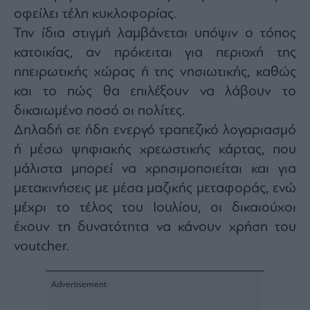
Monocle
οφείλει τέλη κυκλοφορίας.
Media
Lab
Την ίδια στιγμή λαμβάνεται υπόψιν ο τόπος
κατοικίας, αν πρόκειται για περιοχή της
ηπειρωτικής χώρας ή της νησιωτικής, καθώς
Mononews100
και το πώς θα επιλέξουν να λάβουν το
δικαιωμένο ποσό οι πολίτες.
Δηλαδή σε ήδη ενεργό τραπεζικό λογαριασμό
ή μέσω ψηφιακής χρεωστικής κάρτας, που
Εγγραφείτε
στο
μάλιστα μπορεί να χρησιμοποιείται και για
Newsletter
μετακινήσεις με μέσα μαζικής μεταφοράς, ενώ
του
mononews.gr
μέχρι το τέλος του Ιουλίου, οι δικαιούχοι
έχουν τη δυνατότητα να κάνουν χρήση του
voutcher.
By
submitting
your
email,
you