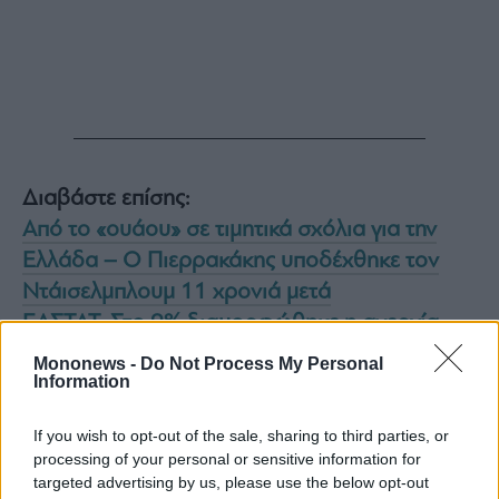
ας
οι
ήσης
4
news.gr
ghts
rved
Διαβάστε επίσης:
Από το «ουάου» σε τιμητικά σχόλια για την
Ελλάδα – Ο Πιερρακάκης υποδέχθηκε τον
Ντάισελμπλουμ 11 χρονιά μετά
ΕΛΣΤΑΤ: Στο 9% διαμορφώθηκε η ανεργία
τον Μάρτιο
Mononews -
Do Not Process My Personal
Information
Kick-off του έργου AGRILABS και εγκαίνια του
Agritech Experience Center στη Λάρισα,
If you wish to opt-out of the sale, sharing to third parties, or
παρουσία του Υπουργού Ανάπτυξης Τάκη
processing of your personal or sensitive information for
Θεοδωρικάκου
targeted advertising by us, please use the below opt-out