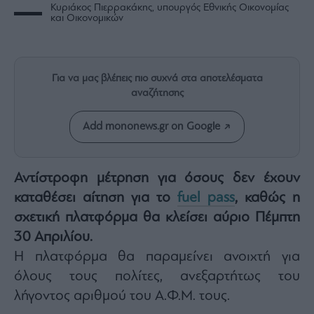
Rumors
Κυριάκος Πιερρακάκης, υπουργός Εθνικής Οικονομίας
και Οικονομικών
ESG
Today
Mononews2030
Για να μας βλέπεις πιο συχνά στα αποτελέσματα
Άρθρα
αναζήτησης
Συνεντεύξεις
Add mononews.gr on Google
Αντίστροφη μέτρηση για όσους δεν έχουν
Les
καταθέσει αίτηση για το
fuel pass
, καθώς η
Bons
σχετική πλατφόρμα θα κλείσει αύριο Πέμπτη
Vivants
30 Απριλίου.
Auto
Η πλατφόρμα θα παραμείνει ανοιχτή για
Life
&
όλους τους πολίτες, ανεξαρτήτως του
Style
λήγοντος αριθμού του Α.Φ.Μ. τους.
Υγεία