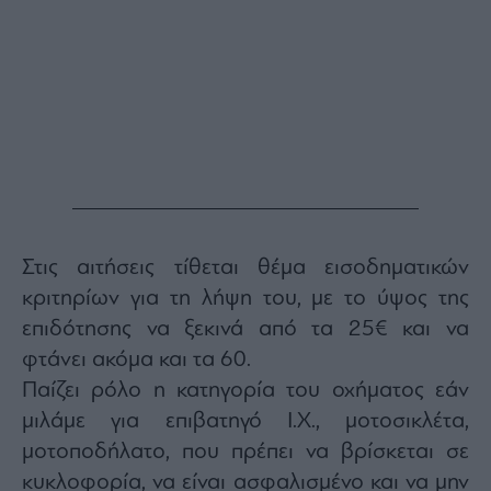
Buy-
Hold-
Sell
The
Value
Investor
Crypto
Χρηματιστηριακές
Ανακοινώσεις
Στις αιτήσεις τίθεται θέμα εισοδηματικών
Creative
Content
κριτηρίων για τη λήψη του, με το ύψος της
επιδότησης να ξεκινά από τα 25€ και να
Branded
Content
φτάνει ακόμα και τα 60.
Reports
Παίζει ρόλο η κατηγορία του οχήματος εάν
&
μιλάμε για επιβατηγό Ι.Χ., μοτοσικλέτα,
Branded
Content
μοτοποδήλατο, που πρέπει να βρίσκεται σε
Calendar
κυκλοφορία, να είναι ασφαλισμένο και να μην