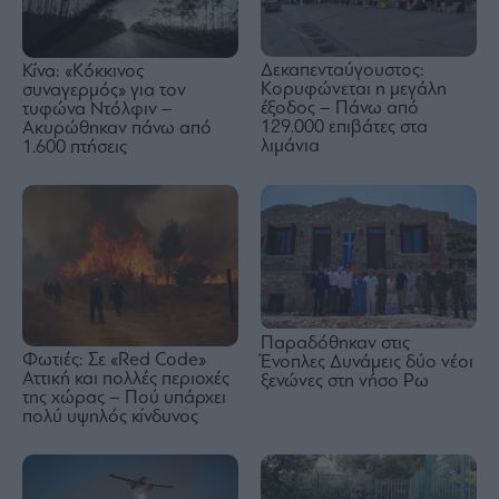
Δεκαπενταύγουστος:
Κίνα: «Κόκκινος
Κορυφώνεται η μεγάλη
συναγερμός» για τον
έξοδος – Πάνω από
τυφώνα Ντόλφιν –
129.000 επιβάτες στα
Ακυρώθηκαν πάνω από
λιμάνια
1.600 πτήσεις
Παραδόθηκαν στις
Φωτιές: Σε «Red Code»
Ένοπλες Δυνάμεις δύο νέοι
Αττική και πολλές περιοχές
ξενώνες στη νήσο Ρω
της χώρας – Πού υπάρχει
πολύ υψηλός κίνδυνος