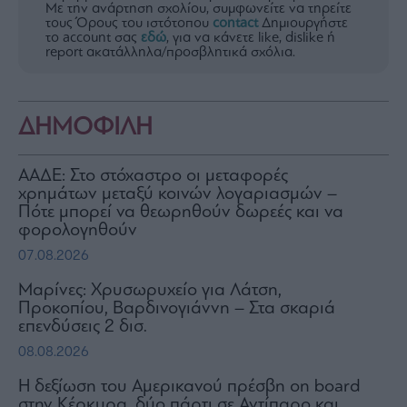
Με την ανάρτηση σχολίου, συμφωνείτε να τηρείτε
τους Όρους του ιστότοπου
contact
Δημιουργήστε
το account σας
εδώ
, για να κάνετε like, dislike ή
report ακατάλληλα/προσβλητικά σχόλια.
ΔΗΜΟΦΙΛΗ
ΑΑΔΕ: Στο στόχαστρο οι μεταφορές
χρημάτων μεταξύ κοινών λογαριασμών –
Πότε μπορεί να θεωρηθούν δωρεές και να
φορολογηθούν
07.08.2026
Μαρίνες: Χρυσωρυχείο για Λάτση,
Προκοπίου, Βαρδινογιάννη – Στα σκαριά
επενδύσεις 2 δισ.
08.08.2026
H δεξίωση του Αμερικανού πρέσβη on board
στην Κέρκυρα, δύο πάρτι σε Αντίπαρο και