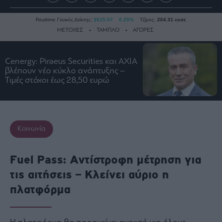
Realtime Γενικός Δείκτης:
2615.07
0.25%
Τζίρος:
204.31 εκατ.
ΜΕΤΟΧΕΣ
ΤΑΜΠΛΟ
ΑΓΟΡΕΣ
Cenergy: Piraeus Securities και AXIA
Ειδήσεις
βλέπουν νέο κύκλο ανάπτυξης –
Τιμές στόχοι έως 28,50 ευρώ
Οικονομία
Business
Τράπεζες
Ναυτιλία
Κοινωνία
Real
Estate
Fuel Pass: Αντίστροφη μέτρηση για
Ενέργεια
τις αιτήσεις – Κλείνει αύριο η
Πολιτική
πλατφόρμα
Πολιτισμός
Κοινωνία
Law