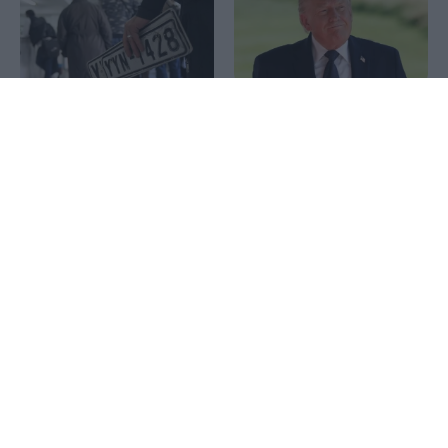
Πεντάγωνο: Πιέζει τις
1x
αμυντικές εταιρείες να
Πινακίδες κυκλοφορίας:
επιταχύνουν την παραγωγή
Νέο ψηφιακό σύστημα
όπλων
βάζει τέλος στις
καθυστερήσεις
Φωτιές: Σε «Red Code»
UBS για ΓΕΚ ΤΕΡΝΑ: Ο
Αττική και πολλές περιοχές
δρόμος προς τα 55 ευρώ
της χώρας – Πού υπάρχει
περνά από Αττική και
πολύ υψηλός κίνδυνος
Εγνατία Οδό