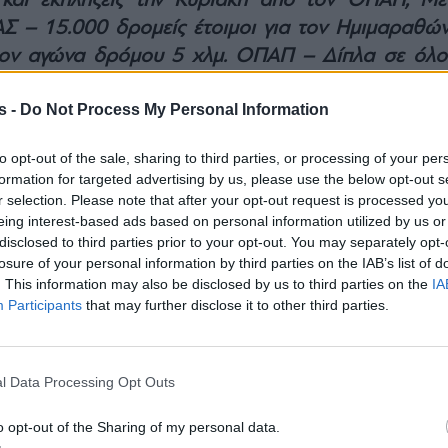
 και εκπλήξεις την Κυριακή από τον ΟΠΑΠ, Μέ
Σ – 15.000 δρομείς έτοιμοι για τον Ημιμαραθών
τον αγώνα δρόμου 5 χλμ. ΟΠΑΠ – Δίπλα σε όλο
τες ο ΟΠΑΠ, Μέγας Χορηγός του ΣΕΓΑΣ, με πολλ
s -
Do Not Process My Personal Information
ς το πρωί της Κυριακής
α 24ωρο απομένει για τον 10ο Ημιμαραθώνιο τ
to opt-out of the sale, sharing to third parties, or processing of your per
ακή, 20 Μαρτίου, η πρώτη μεγάλη δρομική γιορτή τ
formation for targeted advertising by us, please use the below opt-out s
αι 15.000 δρομείς όλων των ηλικιών, οι οποίοι 
r selection. Please note that after your opt-out request is processed y
eing interest-based ads based on personal information utilized by us or
δύο διαδρομές των 5 και 21 χλμ.
disclosed to third parties prior to your opt-out. You may separately opt-
losure of your personal information by third parties on the IAB’s list of
. This information may also be disclosed by us to third parties on the
IA
Participants
that may further disclose it to other third parties.
l Data Processing Opt Outs
o opt-out of the Sharing of my personal data.