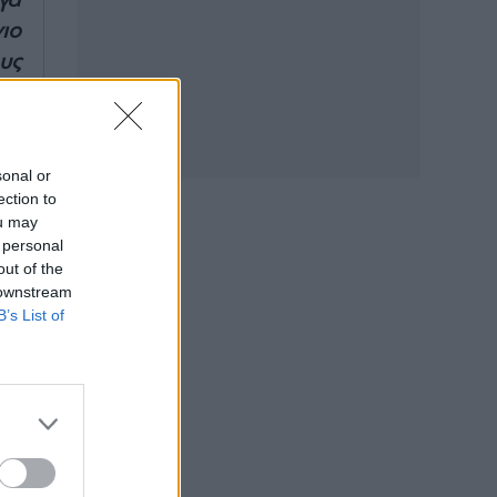
γα
ιο
υς
ές
ης
sonal or
ης
ection to
θα
ou may
 personal
out of the
 downstream
B’s List of