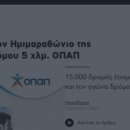
ου
r
ail,
ον Ημιμαραθώνιο της
s and
n opt
te is
όμου 5 χλμ. ΟΠΑΠ
CHA
acy
rvice
15.000 δρομείς έτοι
και τον αγώνα δρόμ
NewsRoom
19.03.2022 | 20:57
Ακούστε το άρθρο