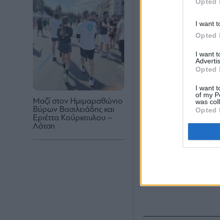
Opted 
I want t
Opted 
I want 
Advertis
Opted 
I want t
of my P
Μαζί στον Ημιμαραθώνιο
was col
Βύρων Βασιλειάδης και
Opted 
Εριέττα Κούρκουλου –
Λάτση