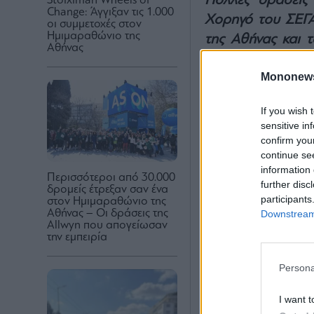
Πολλές δράσεις
Stoiximan Wheels of
Change: Άγγιξαν τις 1.000
Χορηγό του ΣΕΓΑ
οι συμμετοχές στον
Ημιμαραθώνιο της
της Αθήνας και 
Αθήνας
τους συμμετέχον
Mononew
δράσεις από νωρί
Λιγότερο από έν
If you wish 
Αθήνας. Την Κυρι
sensitive in
χρονιάς υποδέχετ
confirm you
continue se
συμμετάσχουν σε 
information 
Περισσότεροι από 30.000
further disc
δρομείς έτρεξαν σαν ένα
participants
στον Ημιμαραθώνιο της
Αθήνας – Οι δράσεις της
Downstream 
Allwyn που απογείωσαν
την εμπειρία
Persona
I want t