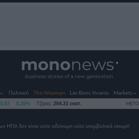
nt
t
t
Πολιτική
The Wiseman
Les Bons Vivants
Markets
5.07
0.25%
Τζίρος:
204.31 εκατ.
ΜΕΤΟ
ων ΗΠΑ δεν είναι ούτε αδύναμη ούτε υπερβολικά ισχυρή
το