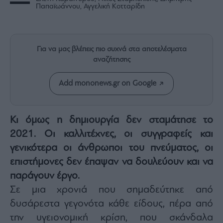
Rumors
Παπαϊωάννου, Αγγελική Κοτταρίδη
ESG
Today
Mononews2030
Για να μας βλέπεις πιο συχνά στα αποτελέσματα
Άρθρα
αναζήτησης
Συνεντεύξεις
Add mononews.gr on Google
Κι όμως η δημιουργία δεν σταμάτησε το
2021. Οι καλλιτέχνες, οι συγγραφείς και
Les
γενικότερα οι άνθρωποι του πνεύματος, οι
Bons
Vivants
επιστήμονες δεν έπαψαν να δουλεύουν και να
Auto
παράγουν έργο.
Life
Σε μια χρονιά που σημαδεύτηκε από
&
δυσάρεστα γεγονότα κάθε είδους, πέρα από
Style
την υγειονομική κρίση, που σκάνδαλα
Υγεία