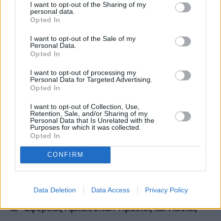
Το 2021 όμως παρουσιάσθηκε για πρώτη
I want to opt-out of the Sharing of my
personal data.
φορά στο διεθνές συνέδριο, που οργανώθηκε
Opted In
επί τούτου και η μελέτη του Μανόλη Κορρέ για
I want to opt-out of the Sale of my
την αποκατάσταση της προσπέλασης στον
Personal Data.
Opted In
αρχαιολογικό χώρο της Ακρόπολης. Μία
πρόταση, που αναμένεται να αλλάξει ριζικά και
I want to opt-out of processing my
Personal Data for Targeted Advertising.
την εικόνα της ανόδου στον βράχο,
Opted In
απαλλάσσοντάς το μνημείο από λανθασμένες
I want to opt-out of Collection, Use,
και πρόχειρες λύσεις του παρελθόντος, που
Retention, Sale, and/or Sharing of my
Personal Data that Is Unrelated with the
έχουν υιοθετηθεί άκριτα τα τελευταία χρόνια.
Purposes for which it was collected.
Opted In
Άλλωστε μία από τις ιδιότητες που
χαρακτηρίζουν τον Μανόλη Κορρέ, πέρα από
CONFIRM
τη βαθιά επιστημονική επάρκεια είναι η
ακρίβεια και η αναζήτηση της αλήθειας.
Data Deletion
Data Access
Privacy Policy
Αγγελική Κοτταρίδη, αρχαιολόγος, διευθύντρια της
ΙΖ΄ Εφορείας Αρχαιοτήτων Ημαθίας και Πέλλας