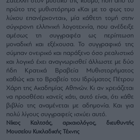
Ζατέλλη στον μυστικό της κόσμο, ήδη από το
agree
to
πρώτο της μυθιστόρημα «Και με το φως του
our
Terms
λύκου επανέρχονται», μία κάθετη τομή στην
and
Privacy
σύγχρονη ελληνική λογοτεχνία, που ανέδειξε
Notice.
You
can
αμέσως τη συγγραφέα ως περίπτωση
opt
out
μοναδική και εξέχουσα. Το συγγραφικό της
at
any
σύμπαν ονειρικό και παράξενο όσο ρεαλιστικό
time.
This
site
και λογικό έχει αναγνωρισθεί άλλωστε με δύο
is
protected
ήδη Κρατικά Βραβεία Μυθιστορήματος
by
reCAPTCHA
καθώς και το Βραβείο του Ιδρύματος Πέτρου
and
the
Google
Χάρη της Ακαδημίας Αθηνών. Κι αν χρειάζεται
Privacy
Policy
να προσθέσει κανείς κάτι, αυτό είναι, ότι κάθε
and
Terms
βιβλίο της αναμένεται με αδημονία. Και για
of
Service
apply.
πολύ λίγους συγγραφείς ισχύει αυτό.
Νίκος Καλτσάς, αρχαιολόγος, διευθυντής
ότητα
Μουσείου Κυκλαδικής Τέχνης
ι
ίες