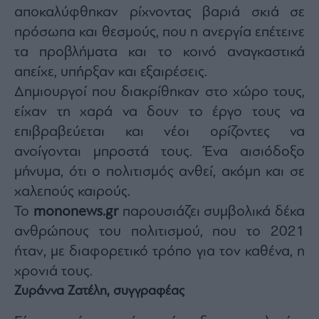
αποκαλύφθηκαν ρίχνοντας βαριά σκιά σε
Architecture
&
πρόσωπα και θεσμούς, που η ανεργία επέτεινε
Design
τα προβλήματα και το κοινό αναγκαστικά
Fashion
απείχε, υπήρξαν και εξαιρέσεις.
&
Art
Δημιουργοί που διακρίθηκαν στο χώρο τους,
Watches
είχαν τη χαρά να δουν το έργο τους να
επιβραβεύεται και νέοι ορίζοντες να
Yachts
ανοίγονται μπροστά τους. Ένα αισιόδοξο
Table
For
μήνυμα, ότι ο πολιτισμός ανθεί, ακόμη και σε
Two
χαλεπούς καιρούς.
Το
mononews.gr
παρουσιάζει συμβολικά δέκα
ανθρώπους του πολιτισμού, που το 2021
Μετοχές
ήταν, με διαφορετικό τρόπο για τον καθένα, η
Αγορές
χρονιά τους.
Trader's
Ζυράννα Ζατέλη, συγγραφέας
book