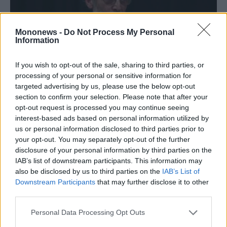
Mononews -
Do Not Process My Personal
Information
If you wish to opt-out of the sale, sharing to third parties, or
processing of your personal or sensitive information for
targeted advertising by us, please use the below opt-out
Μανόλης Κορρές
section to confirm your selection. Please note that after your
opt-out request is processed you may continue seeing
Στο πλαίσιο αυτό εντάσσονται οι νέες
interest-based ads based on personal information utilized by
διαστρώσεις επίσκεψης στον βράχο,
us or personal information disclosed to third parties prior to
your opt-out. You may separately opt-out of the further
προσεγγίζοντας -κατά το ελάχιστο δυνατόν
disclosure of your personal information by third parties on the
βέβαια- την εικόνα του στην αρχαιότητα. Ήδη
IAB’s list of downstream participants. This information may
μάλιστα λειτουργία τους δοκιμάστηκε με
also be disclosed by us to third parties on the
IAB’s List of
Downstream Participants
that may further disclose it to other
επιτυχία το καλοκαίρι από τον μεγάλο αριθμό
third parties.
επισκεπτών αλλά και των ατόμων με
Personal Data Processing Opt Outs
προβλήματα κίνησης.