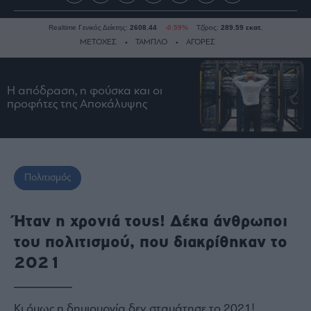
Realtime Γενικός Δείκτης:
2608.44
-0.59%
Τζίρος:
289.59 εκατ.
ΜΕΤΟΧΕΣ
ΤΑΜΠΛΟ
ΑΓΟΡΕΣ
Η απόδραση, η φούσκα και οι
Ειδήσεις
προφήτες της Αποκάλυψης
Οικονομία
Business
Τράπεζες
Ναυτιλία
Πολιτισμός
Real
Estate
Ήταν η χρονιά τους! Δέκα άνθρωποι
Ενέργεια
του πολιτισμού, που διακρίθηκαν το
Πολιτική
2021
Πολιτισμός
Κοινωνία
Κι όμως η δημιουργία δεν σταμάτησε το 2021!
Law