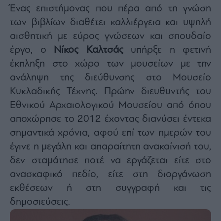
Ένας επιστήμονας που πέρα από τη γνώση
ας
οι
των βιβλίων διαθέτει καλλιέργεια και υψηλή
ήσης
αισθητική με εύρος γνώσεων και σπουδαίο
έργο, ο
Νίκος Καλτσάς
υπήρξε η φετινή
4
news.gr
έκπληξη στο χώρο των μουσείων με την
ghts
rved
ανάληψη της διεύθυνσης στο Μουσείο
Κυκλαδικής Τέχνης. Πρώην διευθυντής του
Εθνικού Αρχαιολογικού Μουσείου από όπου
αποχώρησε το 2012 έχοντας διανύσει έντεκα
σημαντικά χρόνια, αφού επί των ημερών του
έγινε η μεγάλη και απαραίτητη ανακαίνισή του,
δεν σταμάτησε ποτέ να εργάζεται είτε στο
ανασκαφικό πεδίο, είτε στη διοργάνωση
εκθέσεων ή στη συγγραφή και τις
δημοσιεύσεις.