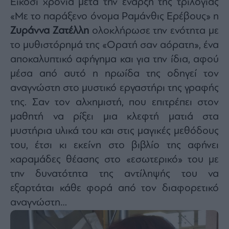
Είκοσι χρόνια μετά την έναρξη της τριλογίας
Buy-
Hold-
«Με το παράξενο όνομα Ραμάνθις Ερέβους» η
Sell
Ζυράννα Ζατέλλη
ολοκλήρωσε την ενότητα με
The
το μυθιστόρημά της «Ορατή σαν αόρατη», ένα
Value
Investor
αποκαλυπτικό αφήγημα και για την ίδια, αφού
Crypto
μέσα από αυτό η ηρωίδα της οδηγεί τον
Χρηματιστηριακές
αναγνώστη στο μυστικό εργαστήρι της γραφής
Ανακοινώσεις
της. Σαν τον αλχημιστή, που επιτρέπει στον
μαθητή να ρίξει μια κλεφτή ματιά στα
Creative
μυστήρια υλικά του και στις μαγικές μεθόδους
Content
του, έτσι κι εκείνη στο βιβλίο της αφήνει
Branded
χαραμάδες θέασης στο «εσωτερικό» του με
Content
την δυνατότητα της αντίληψής του να
Reports
εξαρτάται κάθε φορά από τον διαφορετικό
&
Branded
αναγνώστη…
Content
Calendar