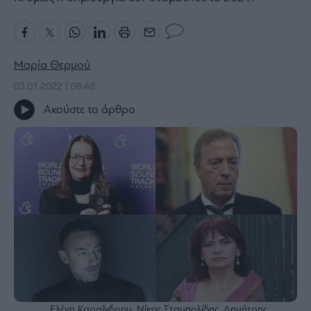
Bloomberg
Financial
Times
Μαρία Θερμού
03.01.2022 | 08:48
Ακούστε το άρθρο
The
Wiseman
Room
301
My
Story
Media
Winners
&
Losers
Επι-
θετικά
Ελένη Καραΐνδρου, Νίκος Σταμπολίδης, Δημήτρης