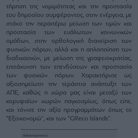
Buy-
τήρηση της νομιμότητας και την προστασία
Hold-
Sell
του δημοσίου συμφέροντος, στην ενέργεια, με
The
στόχο την περαιτέρω μείωση των τιμών και
Value
προστασία των ευάλωτων κοινωνικών
Investor
ομάδων, στην ορθολογική διαχείριση των
Crypto
φυσικών πόρων, αλλά και η απλοποίηση των
Χρηματιστηριακές
διαδικασιών, με μείωση της γραφειοκρατίας,
Ανακοινώσεις
επιτάχυνση των επενδύσεων και προστασία
των φυσικών πόρων. Χαρακτήρισε ως
Creative
Content
αξιοσημείωτη την τεράστια ανάπτυξη των
ΑΠΕ, καθώς η χώρα μας είναι μεταξύ των
Branded
Content
κορυφαίων χωρών παγκοσμίως, όπως είπε,
Reports
και τόνισε την αξία προγραμμάτων όπως το
&
“Εξοικονομώ”, και των “GReco Islands”.
Branded
Content
Calendar