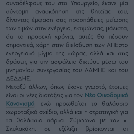
συναδέλφους του στο Υπουργείο, έκανε μία
ας
οι
σύντομη ανασκόπηση της θητείας του,
ήσης
δίνοντας έμφαση στις προσπάθειες μείωσης
των τιμών στην ενέργεια, εκτιμώντας, μάλιστα,
4
news.gr
ότι τα προσεχή χρόνια, αυτές θα πέσουν
ghts
σημαντικά, χάρη στην διείσδυση των ΑΠΕστο
rved
ενεργειακό μίγμα της χώρας, αλλά και στις
δράσεις για την ασφάλεια δικτύου μέσω του
μνημονίου συνεργασίας του ΑΔΜΗΕ και του
ΔΕΔΔΗΕ.
Μεταξύ άλλων, όπως έκανε γνωστό, έτοιμες
είναι οι νέες διατάξεις για τον
Νέο Οικοδομικό
Κανονισμό
, ενώ προωθείται το θαλάσσιο
χωροταξικό σχέδιο, αλλά και η στρατηγική για
τα θαλάσσια πάρκα. Σύμφωνα με τον κ.
Σκυλακάκη, σε εξέλιξη βρίσκονται οι