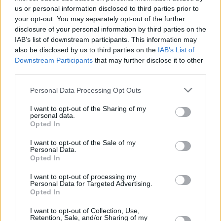
υφυπουργούς και τους γενικούς γραμματείς,
us or personal information disclosed to third parties prior to
με τους οποίους συνεργάστηκε αλλά και τους
your opt-out. You may separately opt-out of the further
συνεργάτες και τα στελέχη του Υπουργείου,
disclosure of your personal information by third parties on the
IAB’s list of downstream participants. This information may
ενώ καλωσόρισε εγκάρδια τη νέα πολιτική
also be disclosed by us to third parties on the
IAB’s List of
ηγεσία του ΥΠΕΝ.
Downstream Participants
that may further disclose it to other
Τέλος, ο παραμένων υφυπουργός
third parties.
Περιβάλλοντος και Ενέργειας κ.
Νίκος
Personal Data Processing Opt Outs
Ταγαράς
, ευχαρίστησε κι αυτός απ’ την πλευρά
I want to opt-out of the Sharing of my
του τον πρωθυπουργό για την εμπιστοσύνη
personal data.
Opted In
και τους συναδέλφους του για την
συνεργασία. Όπως ανέφερε χαρακτηριστικά,
I want to opt-out of the Sale of my
Personal Data.
τα θέματα είναι πολλά και μεγάλα, επεσήμανε
Opted In
ότι «το στοίχημα είναι να ανταποκριθούμε στις
I want to opt-out of processing my
απαιτήσεις σεμνά και αποτελεσματικά»,
Personal Data for Targeted Advertising.
Opted In
δίνοντας έμφαση στη μεγάλη εθνική
πολεοδομική και χωροταξική μεταρρύθμιση
I want to opt-out of Collection, Use,
Retention, Sale, and/or Sharing of my