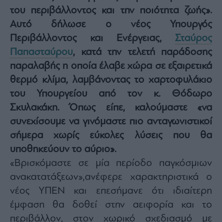
του περιβάλλοντος και την ποιότητα ζωής».
Architecture
&
Αυτό δήλωσε ο νέος Υπουργός
Design
Περιβάλλοντος και Ενέργειας,
Σταύρος
Fashion
Παπασταύρου
, κατά την τελετή παράδοσης
&
Art
παραλαβής η οποία έλαβε χώρα σε εξαιρετικά
Watches
θερμό κλίμα, λαμβάνοντας το χαρτοφυλάκιο
Yachts
του Υπουργείου από τον κ. Θόδωρο
Table
Σκυλακάκη. Όπως είπε, καλούμαστε «να
For
συνεχίσουμε να γινόμαστε πιο ανταγωνιστικοί
Two
σήμερα χωρίς εύκολες λύσεις που θα
υποθηκεύουν το αύριο».
«Βρισκόμαστε σε μία περίοδο παγκόσμιων
Μετοχές
ανακατατάξεων»,ανέφερε χαρακτηριστικά ο
Αγορές
νέος ΥΠΕΝ και επεσήμανε ότι ιδιαίτερη
Trader's
έμφαση θα δοθεί στην αειφορία και το
book
περιβάλλον, στον χωρικό σχεδιασμό με