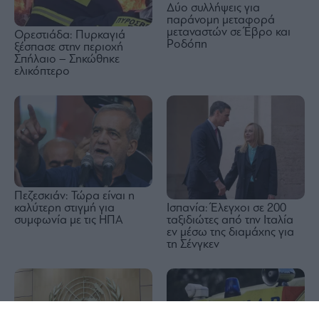
Δύο συλλήψεις για
παράνομη μεταφορά
μεταναστών σε Έβρο και
Ορεστιάδα: Πυρκαγιά
Ροδόπη
ξέσπασε στην περιοχή
Σπήλαιο – Σηκώθηκε
ελικόπτερο
Πεζεσκιάν: Τώρα είναι η
Ισπανία: Έλεγχοι σε 200
καλύτερη στιγμή για
ταξιδιώτες από την Ιταλία
συμφωνία με τις ΗΠΑ
εν μέσω της διαμάχης για
τη Σένγκεν