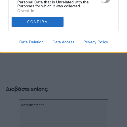
που βρίσκεται σε εξέλιξη και καλωσόρισε τη
Personal Data that Is Unrelated with the
Purposes for which it was collected.
νέα πολιτική ηγεσία του ΥΠΕΝ.
Opted In
CONFIRM
Data Deletion
Data Access
Privacy Policy
Διαβάστε επίσης: