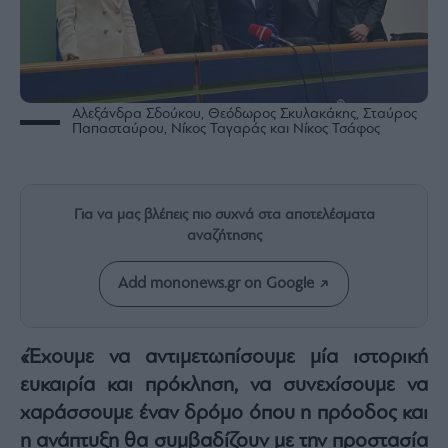
Rumors
ESG
Today
Mononews2030
Αλεξάνδρα Σδούκου, Θεόδωρος Σκυλακάκης, Σταύρος
Άρθρα
Παπασταύρου, Νίκος Ταγαράς και Νίκος Τσάφος
Συνεντεύξεις
Για να μας βλέπεις πιο συχνά στα αποτελέσματα
αναζήτησης
Les
Add mononews.gr on Google
Bons
Vivants
Auto
«Έχουμε να αντιμετωπίσουμε μία ιστορική
Life
ευκαιρία και πρόκληση, να συνεχίσουμε να
&
Style
χαράσσουμε έναν δρόμο όπου η πρόοδος και
η ανάπτυξη θα συμβαδίζουν με την προστασία
Υγεία