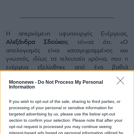
Η απερχόμενη υφυπουργός Ενέργειας,
Αλεξάνδρα Σδούκου
, τόνισε ότι: «Ο
απολογισμός είναι καταγεγραμμένος και
γνωστός, ιδίως τα τελευταία χρόνια, που η
ενέργεια εξελίχθηκε από ένα βαθιά
τεχνοκρατικό σε ένα ζήτημα πρώτης γραμμής»,
Mononews -
Do Not Process My Personal
ιδιαίτερα κατά την περίοδο της πενταετούς
Information
θητείας της ως γενική γραμματέας και
υφυπουργός, κάνοντας λόγο για πλήθος
If you wish to opt-out of the sale, sharing to third parties, or
processing of your personal or sensitive information for
“ρεκόρ”, αποτελεσμάτων και μεταρρυθμίσεων.
targeted advertising by us, please use the below opt-out
Ευχαρίστησε τον πρωθυπουργό για την
section to confirm your selection. Please note that after your
εμπιστοσύνη, όλους τους υπουργούς, τους
opt-out request is processed you may continue seeing
interest-based ads based on personal information utilized by