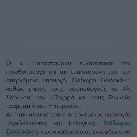
agree
to
our
Terms
and
Privacy
Notice.
You
can
opt
out
at
any
time.
This
site
is
Ο κ. Παπασταύρου ευχαρίστησε τον
protected
by
πρωθυπουργό για την εμπιστοσύνη του, τον
reCAPTCHA
and
απερχόμενο υπουργό, Θόδωρο Σκυλακάκη,
the
Google
Privacy
καθώς επίσης τους υφυπουργούς κα Αλ.
Policy
and
Σδούκου, τον κ.Ταγαρά και τους Γενικούς
Terms
of
Γραμματείς του Υπουργείου.
Service
apply.
Απ΄ την πλευρά του ο απερχόμενος υπουργός
Περιβάλλοντος και Ενέργειας,
Θόδωρος
ότητα
Σκυλακάκης
, αφού καλωσόρισε εγκάρδια τους
ι
ίες