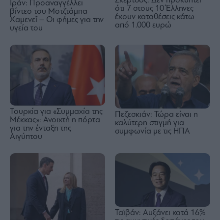
Σκέρτσος: Δεν προκύπτει
Ιράν: Προαναγγέλλει
ότι 7 στους 10 Έλληνες
βίντεο του Μοτζτάμπα
έχουν καταθέσεις κάτω
Χαμενεΐ – Οι φήμες για την
από 1.000 ευρώ
υγεία του
Τουρκία για «Συμμαχία της
Πεζεσκιάν: Τώρα είναι η
Μέκκας»: Ανοιχτή η πόρτα
καλύτερη στιγμή για
για την ένταξη της
συμφωνία με τις ΗΠΑ
Αιγύπτου
Ταϊβάν: Αυξάνει κατά 16%