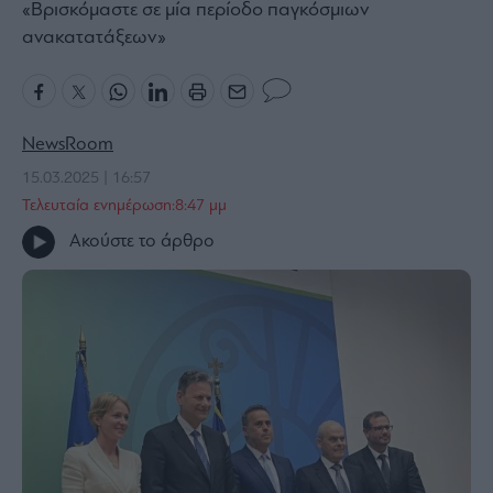
«Βρισκόμαστε σε μία περίοδο παγκόσμιων
Bloomberg
ανακατατάξεων»
Financial
Times
NewsRoom
15.03.2025 | 16:57
The
Τελευταία ενημέρωση:8:47 μμ
Wiseman
Room
Ακούστε το άρθρο
301
My
Story
Media
Winners
&
Losers
Επι-
θετικά