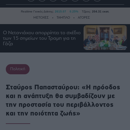
Realtime Γενικός Δείκτης:
2615.07
0.25%
Τζίρος:
204.31 εκατ.
ΜΕΤΟΧΕΣ
ΤΑΜΠΛΟ
ΑΓΟΡΕΣ
Ο Νετανιάχου απορρίπτει το σχέδιο
των 15 σημείων του Τραμπ για τη
Ειδήσεις
Γάζα
Οικονομία
Business
Τράπεζες
Πολιτική
Ναυτιλία
Real
Σταύρος Παπασταύρου: «Η πρόοδος
Estate
και η ανάπτυξη θα συμβαδίζουν με
Ενέργεια
την προστασία του περιβάλλοντος
Πολιτική
και την ποιότητα ζωής»
Πολιτισμός
Κοινωνία
Law