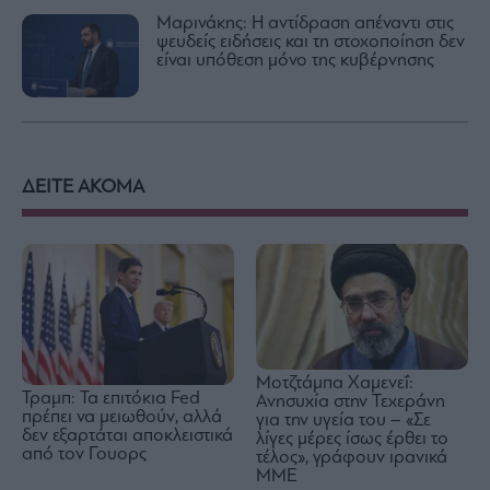
Μαρινάκης: Η αντίδραση απέναντι στις
ψευδείς ειδήσεις και τη στοχοποίηση δεν
είναι υπόθεση μόνο της κυβέρνησης
ΔΕΙΤΕ ΑΚΟΜΑ
Μοτζτάμπα Χαμενεΐ:
Τραμπ: Τα επιτόκια Fed
Ανησυχία στην Τεχεράνη
πρέπει να μειωθούν, αλλά
για την υγεία του – «Σε
δεν εξαρτάται αποκλειστικά
λίγες μέρες ίσως έρθει το
από τον Γουορς
τέλος», γράφουν ιρανικά
ΜΜΕ