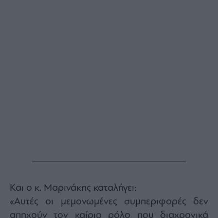
Buy-
Hold-
Sell
The
Value
Investor
Crypto
Χρηματιστηριακές
Ανακοινώσεις
Creative
Content
Branded
Content
Reports
&
Και ο κ. Μαρινάκης καταλήγει:
Branded
Content
«Αυτές οι μεμονωμένες συμπεριφορές δεν
Calendar
απηχούν τον καίριο ρόλο που διαχρονικά