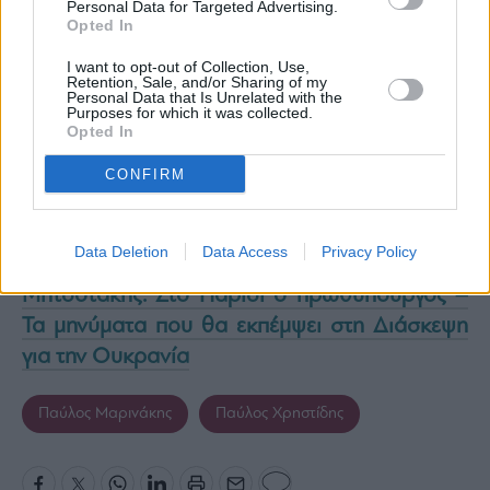
Personal Data for Targeted Advertising.
Opted In
I want to opt-out of Collection, Use,
Retention, Sale, and/or Sharing of my
Personal Data that Is Unrelated with the
Purposes for which it was collected.
Opted In
CONFIRM
Φλωρίδης: Η Δικαιοσύνη χρειάζεται να είναι
Data Deletion
Data Access
Privacy Policy
δίπλα στους νέους
Μητσοτάκης: Στο Παρίσι ο πρωθυπουργός –
Τα μηνύματα που θα εκπέμψει στη Διάσκεψη
για την Ουκρανία
Παύλος Μαρινάκης
Παύλος Χρηστίδης