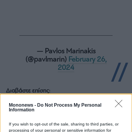
ας
οι
ήσης
4
news.gr
ghts
rved
— Pavlos Marinakis
(@pavlmarin)
February 26,
2024
Διαβάστε επίσης:
Κασσελάκης: Συναντήσεις με το προεδρείο της
Mononews -
Do Not Process My Personal
ΠΟΕ-ΟΤΑ και την εκτελεστική επιτροπή της
Information
ΑΔΕΔΥ
If you wish to opt-out of the sale, sharing to third parties, or
processing of your personal or sensitive information for