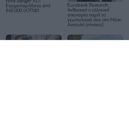
Ford Ranger XLT:
Eurobank Research:
Ετοιμοπαράδοτο από
Ανθεκτική η ελληνική
€42.000 (ΛΤΠΦ)
οικονομία παρά το
γεωπολιτικό σοκ στη Μέση
Ανατολή (πίνακες)
1x
Greek Mafia: Συνελήφθη
στη Γερμανία μέλος του
Mercedes-Benz GLB: Mε
κυκλώματος «Έντικ» – Στη
όφελος €2.000 για
δημοσιότητα τα στοιχεία
περιορισμένο αριθμό
και δεύτερου
οχημάτων