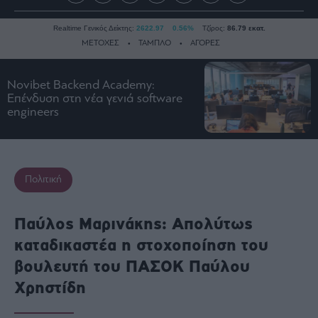
Realtime Γενικός Δείκτης:
2622.97
0.56%
Τζίρος:
86.79 εκατ.
ΜΕΤΟΧΕΣ
ΤΑΜΠΛΟ
ΑΓΟΡΕΣ
Novibet Backend Academy:
Ειδήσεις
Επένδυση στη νέα γενιά software
engineers
Οικονομία
Business
Τράπεζες
Ναυτιλία
Πολιτική
Real
Estate
Παύλος Μαρινάκης: Απολύτως
Ενέργεια
καταδικαστέα η στοχοποίηση του
Πολιτική
βουλευτή του ΠΑΣΟΚ Παύλου
Πολιτισμός
Χρηστίδη
Κοινωνία
Law