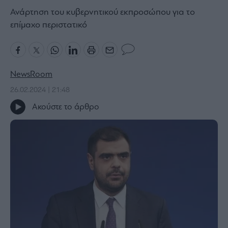
Ανάρτηση του κυβερνητικού εκπροσώπου για το
Bloomberg
επίμαχο περιστατικό
Financial
Times
NewsRoom
The
26.02.2024 | 21:48
Wiseman
Ακούστε το άρθρο
Room
301
My
Story
Media
Winners
&
Losers
Επι-
θετικά