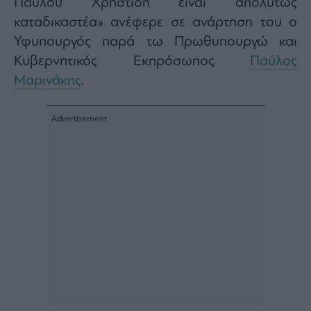
Παύλου Χρηστίδη είναι απολύτως
Architecture
καταδικαστέα» ανέφερε σε ανάρτηση του ο
&
Υφυπουργός παρά τω Πρωθυπουργώ και
Design
Κυβερνητικός Εκπρόσωπος
Παύλος
Fashion
&
Μαρινάκης
.
Art
Watches
Yachts
Table
For
Two
Μετοχές
Αγορές
Trader's
book