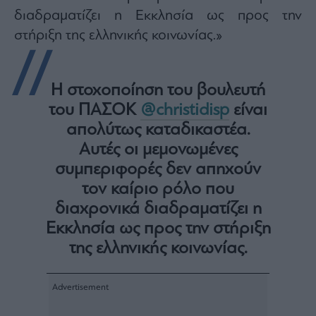
Monocle
διαδραματίζει η Εκκλησία ως προς την
Media
Lab
στήριξη της ελληνικής κοινωνίας.»
Η στοχοποίηση του βουλευτή
Mononews100
του ΠΑΣΟΚ
@christidisp
είναι
απολύτως καταδικαστέα.
Αυτές οι μεμονωμένες
Εγγραφείτε
στο
συμπεριφορές δεν απηχούν
Newsletter
τον καίριο ρόλο που
του
mononews.gr
διαχρονικά διαδραματίζει η
Εκκλησία ως προς την στήριξη
της ελληνικής κοινωνίας.
By
submitting
your
email,
you