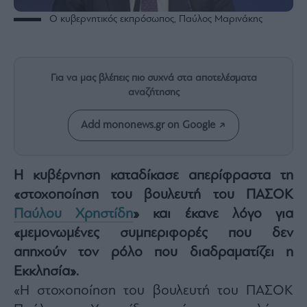
Rumors
Ο κυβερνητικός εκπρόσωπος, Παύλος Μαρινάκης
ESG
Today
Mononews2030
Για να μας βλέπεις πιο συχνά στα αποτελέσματα
Άρθρα
αναζήτησης
Συνεντεύξεις
Add mononews.gr on Google
Η κυβέρνηση καταδίκασε απερίφραστα τη
Les
«στοχοποίηση του βουλευτή του ΠΑΣΟΚ
Bons
Παύλου Χρηστίδη
» και έκανε λόγο για
Vivants
«μεμονωμένες συμπεριφορές που δεν
Auto
απηχούν τον ρόλο που διαδραματίζει η
Life
&
Εκκλησία».
Style
«Η στοχοποίηση του βουλευτή του ΠΑΣΟΚ
Υγεία