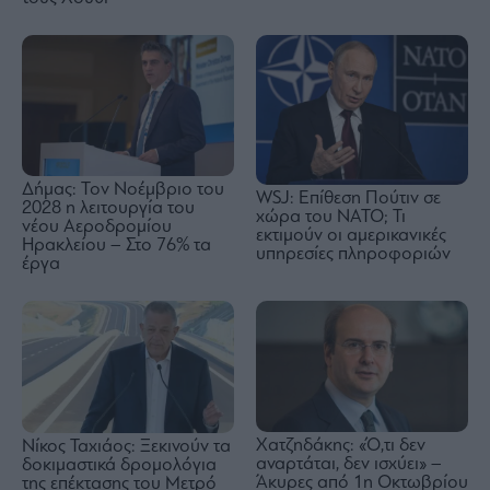
Δήμας: Τον Νοέμβριο του
WSJ: Eπίθεση Πούτιν σε
2028 η λειτουργία του
χώρα του ΝΑΤΟ; Τι
νέου Αεροδρομίου
εκτιμούν οι αμερικανικές
Ηρακλείου – Στο 76% τα
υπηρεσίες πληροφοριών
έργα
Χατζηδάκης: «Ό,τι δεν
Νίκος Ταχιάος: Ξεκινούν τα
αναρτάται, δεν ισχύει» –
δοκιμαστικά δρομολόγια
Άκυρες από 1η Οκτωβρίου
της επέκτασης του Μετρό