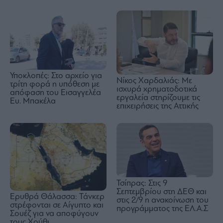
Υποκλοπές: Στο αρχείο για
Νίκος Χαρδαλιάς: Με
τρίτη φορά η υπόθεση με
ισχυρά χρηματοδοτικά
απόφαση του Εισαγγελέα
εργαλεία στηρίζουμε τις
Ευ. Μπακέλα
επιχειρήσεις της Αττικής
Τσίπρας: Στις 9
Σεπτεμβρίου στη ΔΕΘ και
Ερυθρά Θάλασσα: Τάνκερ
στις 2/9 η ανακοίνωση του
στρέφονται σε Αίγυπτο και
προγράμματος της ΕΛ.Α.Σ
Σουέζ για να αποφύγουν
τους Χούθι