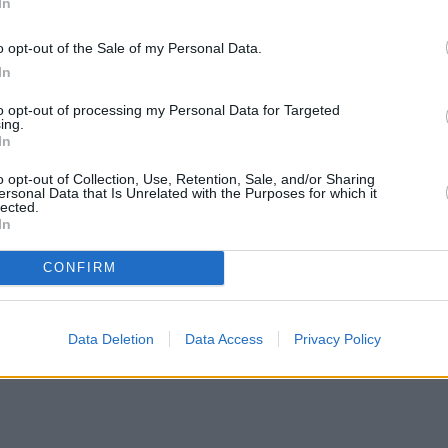
In
o opt-out of the Sale of my Personal Data.
In
 συμπυκνώνει όλες τις προσπάθειες των Ελλήν
ει ο πρωθυπουργός, κάτι που αποτελεί θεμέλιο γ
to opt-out of processing my Personal Data for Targeted
ing.
.
In
σταθερό βήμα στον δρόμο της δυναμικής προόδο
o opt-out of Collection, Use, Retention, Sale, and/or Sharing
ε προοπτική», κλείνει ο Κ. Μητσοτάκης.
ersonal Data that Is Unrelated with the Purposes for which it
lected.
Κ. Μητσοτάκη
In
CONFIRM
Data Deletion
Data Access
Privacy Policy