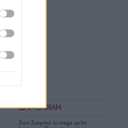
ων
ια
υ.
ΔΗΜΟΦΙΛΗ
Στον Σκορπιό το mega yacht