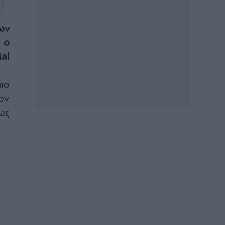
ων
 ο
al
ιο
ον
ως