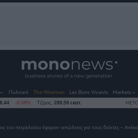
nt
t
t
Πολιτική
The Wiseman
Les Bons Vivants
Markets
8.44
-0.59%
Τζίρος:
289.59 εκατ.
ΜΕΤΟ
ς του πετρελαίου έφεραν απώλειες για τους δείκτες – Ανέκ
το