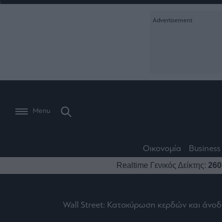
Ειδήσεις
Creative Conte
Οικονομία
The
Μετοχές
Branded Conten
Wiseman
Les
Business
Αγορές
Reports &
Bons
Room
Branded Conten
Vivants
301
Calendar
Τράπεζες
Trader's
book
Auto
My
Monocle Media
Menu
Ναυτιλία
Story
Lab
Buy-
Life
Hold-
Real
&
Media
Sell
Estate
Style
Οικονομία
Business
Winners
The
Ενέργεια
Realtime Γενικός Δείκτης:
260
Υγεία
Mononews100
&
Value
Losers
Investor
Πολιτική
Architecture
&
Επι-
Crypto
Design
Wall Street: Κατοχύρωση κερδών και άνοδο
Πολιτισμός
θετικά
Χρηματιστηριακές
Εγγραφείτε σ