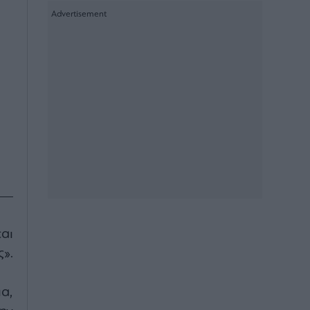
αι
».
α,