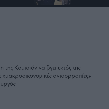
 της Κομισιόν να βγει εκτός της
ε «μακροοικονομικές ανισορροπίες»
ουργός