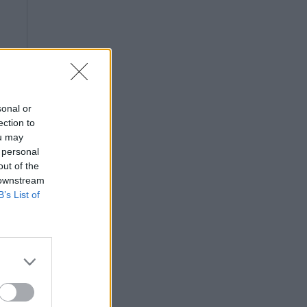
sonal or
ection to
ou may
 personal
out of the
 downstream
B’s List of