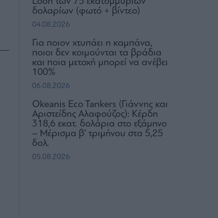
Loon των 75 εκατομμυρίων
δολαρίων (φωτό + βίντεο)
04.08.2026
Για ποιον χτυπάει η καμπάνα,
ποιοι δεν κοιμούνται τα βράδια
και ποια μετοχή μπορεί να ανέβει
100%
06.08.2026
Okeanis Eco Tankers (Γιάννης και
Αριστείδης Αλαφούζος): Κέρδη
318,6 εκατ. δολάρια στο εξάμηνο
– Μέρισμα β’ τριμήνου στα 5,25
δολ.
05.08.2026