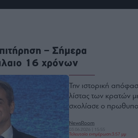
ου
r
ail,
s and
πιτήρηση – Σήμερα
n opt
te is
CHA
φάλαιο 16 χρόνων
acy
rvice
Την ιστορική απόφαση
λίστας των κρατών μ
σχολίασε ο πρωθυπ
NewsRoom
03.06.2026 | 15:55
Τελευταία ενημέρωση:3:57 μμ