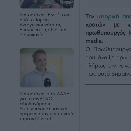
Μητσοτάκης: Έως 15 δισ.
Την
ιστορική απ
από το Ταμείο
κρατών με «μα
Ανταγωνιστικότητας –
Επενδύσεις 3,7 δισ. στη
πρωθυπουργός
βιομηχανία
media.
Ο Πρωθυπουργός 
που άνοιξε πριν
πλήρως την κανον
πως αυτό σημαίνε
Μητσοτάκης στην ΑΑΔΕ
για το myAGRO:
«Αισθανόμαστε
δικαιωμένοι. Σημαντική
ημέρα για τον πρωτογενή
τομέα» (βιντεο)