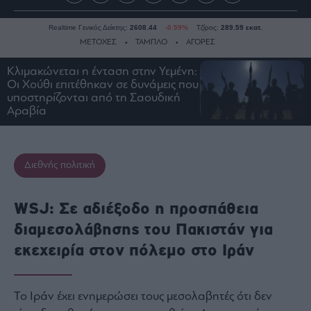
Realtime Γενικός Δείκτης:
2608.44
-0.59%
Τζίρος:
289.59 εκατ.
ΜΕΤΟΧΕΣ
ΤΑΜΠΛΟ
ΑΓΟΡΕΣ
Κλιμακώνεται η ένταση στην Υεμένη:
Οι Χούθι επιτέθηκαν σε δυνάμεις που
Ειδήσεις
υποστηρίζονται από τη Σαουδική
Αραβία
Οικονομία
Business
Τράπεζες
Διεθνής πολιτική
Ναυτιλία
Real
WSJ: Σε αδιέξοδο η προσπάθεια
Estate
διαμεσολάβησης του Πακιστάν για
Ενέργεια
εκεχειρία στον πόλεμο στο Ιράν
Πολιτική
Πολιτισμός
Κοινωνία
Το Ιράν έχει ενημερώσει τους μεσολαβητές ότι δεν
Law