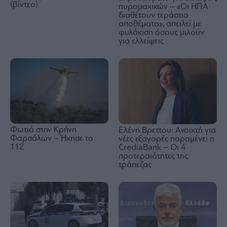
(βίντεο)
πυρομαχικών – «Οι ΗΠΑ
διαθέτουν τεράστια
αποθέματα», απειλεί με
φυλάκιση όσους μιλούν
για ελλείψεις
Φωτιά στην Κρήνη
Ελένη Βρεττου: Ανοιχτή για
Φαρσάλων – Ήχησε το
νέες εξαγορές παραμένει η
112
CrediaBank – Οι 4
προτεραιότητες της
τράπεζας