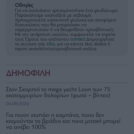
Οδηγίες
Για να σχολιάσετε χρησιμοποιήστε ένα ψευδώνυμο.
Παρακαλούμε σχολιάζετε με σεβασμό.
Χρησιμοποιείτε κατανοητή γλώσσα και αποφύγετε
διατυπώσεις που θα μπορούσαν να
παρερμηνευτούν ή να θεωρηθούν προσβλητικές.
Με την ανάρτηση σχολίου, συμφωνείτε να τηρείτε
τους Όρους του ιστότοπου
contact
Δημιουργήστε
το account σας
εδώ
, για να κάνετε like, dislike ή
report ακατάλληλα/προσβλητικά σχόλια.
ΔΗΜΟΦΙΛΗ
Στον Σκορπιό το mega yacht Loon των 75
εκατομμυρίων δολαρίων (φωτό + βίντεο)
04.08.2026
Για ποιον χτυπάει η καμπάνα, ποιοι δεν
κοιμούνται τα βράδια και ποια μετοχή μπορεί
να ανέβει 100%