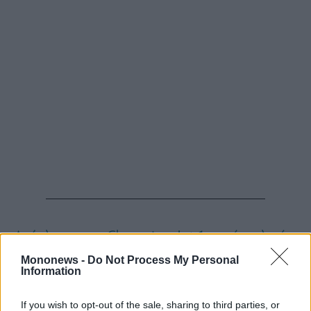
ας
οι
ήσης
4
news.gr
ghts
rved
Απέπλευσε το «Champion Jet 1» από το λιμάνι
της Πάρου – Είχε ακινητοποιηθεί λόγω
Mononews -
Do Not Process My Personal
Information
εμπλοκής της άγκυρας
Στενά του Ορμούζ: Τουλάχιστον 3
If you wish to opt-out of the sale, sharing to third parties, or