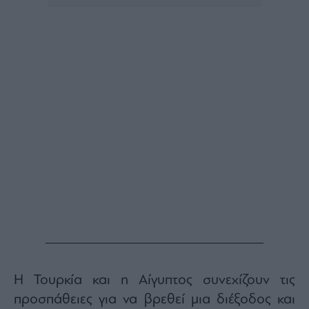
Buy-
Hold-
Sell
The
Value
Investor
Crypto
Χρηματιστηριακές
Ανακοινώσεις
Creative
Content
Branded
Content
Reports
&
Branded
Η Τουρκία και η Αίγυπτος συνεχίζουν τις
Content
Calendar
προσπάθειες για να βρεθεί μια διέξοδος και