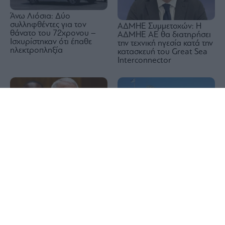
Άνω Λιόσια: Δύο
συλληφθέντες για τον
ΑΔΜΗΕ Συμμετοχών: Η
θάνατο του 72χρονου –
ΑΔΜΗΕ ΑΕ θα διατηρήσει
Ισχυρίστηκαν ότι έπαθε
την τεχνική ηγεσία κατά την
ηλεκτροπληξία
κατασκευή του Great Sea
Interconnector
1x
Μουζάκης: Από 10
ΗΠΑ: Επιτροπή της
Αυγούστου 2026 σε
Γερουσίας προτείνει
διαπραγμάτευση οι 2,73
άσκηση διώξεων στον
εκατ. νέες μετοχές
Φάουτσι