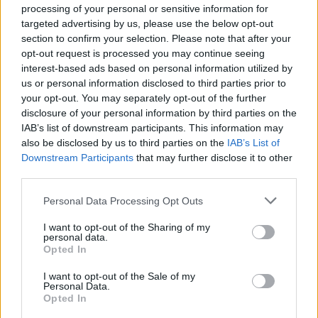
δεξαμενόπλοια πέρασαν το τελευταίο 24ωρο
processing of your personal or sensitive information for
Πάνος Λασκαρίδης: Η επιτυχία δεν είναι
targeted advertising by us, please use the below opt-out
section to confirm your selection. Please note that after your
ζήτημα τύχης, αλλά αποτέλεσμα συνεχούς
opt-out request is processed you may continue seeing
δουλειάς και σωστών επιλογών
interest-based ads based on personal information utilized by
us or personal information disclosed to third parties prior to
your opt-out. You may separately opt-out of the further
disclosure of your personal information by third parties on the
IAB’s list of downstream participants. This information may
also be disclosed by us to third parties on the
IAB’s List of
Downstream Participants
that may further disclose it to other
third parties.
Personal Data Processing Opt Outs
I want to opt-out of the Sharing of my
personal data.
Opted In
I want to opt-out of the Sale of my
Personal Data.
Opted In