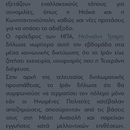
Monocle
εξετάζουν εναλλακτικούς τόπους για
Media
συνομιλίες, όπως η Ντόχα και η
Lab
Κωνσταντινούπολη, καθώς και νέες προτάσεις
για να σπάσει το αδιέξοδο.
Ο πρόεδρος των ΗΠΑ,
Ντόναλντ Τραμπ,
Mononews100
δήλωσε νωρίτερα αυτή την εβδομάδα στα
μέσα κοινωνικής δικτύωσης ότι το Ιράν είχε
ζητήσει εκεχειρία, ισχυρισμός που η Τεχεράνη
Εγγραφείτε
στο
διέψευσε.
Newsletter
Στην αρχή της τελευταίας διπλωματικής
του
mononews.gr
προσπάθειας, το Ιράν δήλωσε ότι θα
συμφωνούσε να τερματίσει τον πόλεμο μόνο
εάν οι Ηνωμένες Πολιτείες κατέβαλαν
αποζημιώσεις, αποσύρονταν από τις βάσεις
By
τους στη Μέση Ανατολή και παρείχαν
submitting
your
εγγυήσεις κατά μελλοντικών επιθέσεων,
email,
you