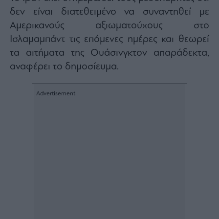
Architecture
δεν είναι διατεθειμένο να συναντηθεί με
&
Αμερικανούς αξιωματούχους στο
Design
Ισλαμαμπάντ τις επόμενες ημέρες και θεωρεί
Fashion
τα αιτήματα της Ουάσινγκτον απαράδεκτα,
&
Art
αναφέρει το δημοσίευμα.
Watches
Yachts
Table
For
Two
Μετοχές
Αγορές
Trader's
book