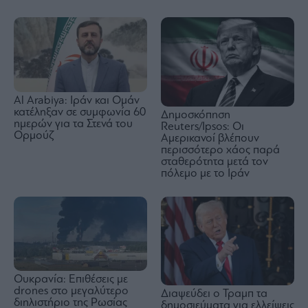
Al Arabiya: Ιράν και Ομάν
κατέληξαν σε συμφωνία 60
Δημοσκόπηση
ημερών για τα Στενά του
Reuters/Ipsos: Οι
Ορμούζ
Αμερικανοί βλέπουν
περισσότερο χάος παρά
σταθερότητα μετά τον
πόλεμο με το Ιράν
Ουκρανία: Επιθέσεις με
drones στο μεγαλύτερο
Διαψεύδει ο Τραμπ τα
διηλιστήριο της Ρωσίας
δημοσιεύματα για ελλείψεις