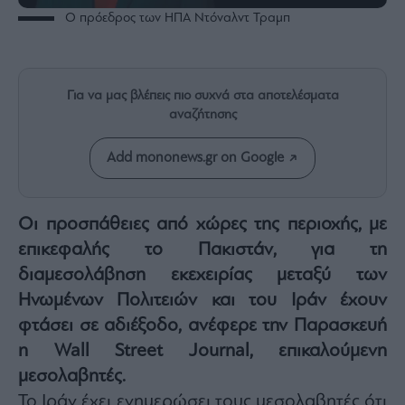
Rumors
Ο πρόεδρος των ΗΠΑ Ντόναλντ Τραμπ
ESG
Today
Mononews2030
Για να μας βλέπεις πιο συχνά στα αποτελέσματα
Άρθρα
αναζήτησης
Συνεντεύξεις
Add mononews.gr on Google
Οι προσπάθειες από χώρες της περιοχής, με
επικεφαλής το Πακιστάν, για τη
Les
Bons
διαμεσολάβηση εκεχειρίας μεταξύ των
Vivants
Ηνωμένων Πολιτειών και του Ιράν έχουν
Auto
φτάσει σε αδιέξοδο, ανέφερε την Παρασκευή
Life
η Wall Street Journal, επικαλούμενη
&
Style
μεσολαβητές.
Υγεία
Το Ιράν έχει ενημερώσει τους μεσολαβητές ότι