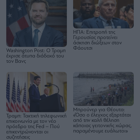
ΗΠΑ: Επιτροπή της
Γερουσίας προτείνει
άσκηση διώξεων στον
Φάουτσι
Washington Post: Ο Τραμπ
έχρισε άτυπα διάδοχό του
τον Βανς
Μπρούνερ για Θέουτα:
«Όσο ο έλεγχος εξαρτάται
Τραμπ: Τακτική τηλεφωνική
από την καλή θέληση
επικοινωνία με τον νέο
κάποιας γειτονικής χώρας,
πρόεδρο της Fed – Πού
παραμένουμε ευάλωτοι»
επικεντρώνονται οι
συζητήσεις