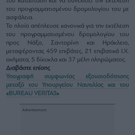
του κατάσταση και να συνεχίσει την εκτέλεση
Monocle
Media
του προγραμματισμένου δρομολογίου του με
Lab
ασφάλεια.
Το πλοίο απέπλευσε κανονικά για την εκτέλεση
του προγραμματισμένου δρομολογίου του
Mononews100
προς Νάξο, Σαντορίνη και Ηράκλειο,
μεταφέροντας 459 επιβάτες, 21 επιβατικά Ι.Χ.
οχήματα, 5 δίκυκλα και 37 μέλη πληρώματος.
Εγγραφείτε
Διαβάστε επίσης
στο
Υπογραφή συμφωνίας εξουσιοδότησης
Newsletter
του
μεταξύ του Υπουργείου Ναυτιλίας και του
mononews.gr
«BUREAU VERITAS»
By
submitting
your
email,
you