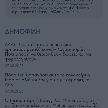
Με την ανάρτηση σχολίου, συμφωνείτε να τηρείτε
τους Όρους του ιστότοπου
contact
Δημιουργήστε
το account σας
εδώ
, για να κάνετε like, dislike ή
report ακατάλληλα/προσβλητικά σχόλια.
ΔΗΜΟΦΙΛΗ
ΑΑΔΕ: Στο στόχαστρο οι μεταφορές
χρημάτων μεταξύ κοινών λογαριασμών –
Πότε μπορεί να θεωρηθούν δωρεές και να
φορολογηθούν
07.08.2026
Πόσα έχει δαπανήσει αυτό το καλοκαίρι ο
Μάριος Ηλιόπουλος για τις μεταγραφές της
ΑΕΚ
07.08.2026
Ο (πεισματάρης) Ευάγγελος Μυτιληναίος, το
απίθανο comeback της Μetlen και η συντριβή