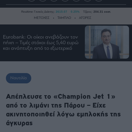
Realtime Γενικός Δείκτης:
2615.07
0.25%
Τζίρος:
204.31 εκατ.
ΜΕΤΟΧΕΣ
ΤΑΜΠΛΟ
ΑΓΟΡΕΣ
Eurobank: Οι οίκοι ανεβάζουν τον
Ειδήσεις
πήχη – Τιμές στόχοι έως 5,40 ευρώ
και ανάπτυξη από το εξωτερικό
Οικονομία
Business
Τράπεζες
Ναυτιλία
Ναυτιλία
Real
Estate
Απέπλευσε το «Champion Jet 1»
Ενέργεια
από το λιμάνι της Πάρου – Είχε
Πολιτική
ακινητοποιηθεί λόγω εμπλοκής της
Πολιτισμός
άγκυρας
Κοινωνία
Law