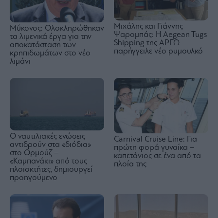
Μιχάλης και Γιάννης
Μύκονος: Ολοκληρώθηκαν
Ψαρομπάς: Η Aegean Tugs
τα λιμενικά έργα για την
Shipping της ΑΡΓΩ
αποκατάσταση των
παρήγγειλε νέο ρυμουλκό
κρηπιδωμάτων στο νέο
λιμάνι
Ο ναυτιλιακές ενώσεις
Carnival Cruise Line: Για
αντιδρούν στα «διόδια»
πρώτη φορά γυναίκα –
στο Ορμούζ –
καπετάνιος σε ένα από τα
«Καμπανάκι» από τους
πλοία της
πλοιοκτήτες, δημιουργεί
προηγούμενο