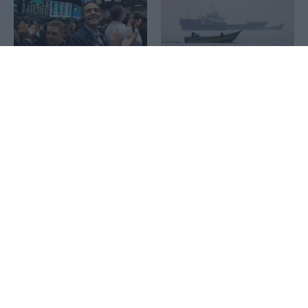
1x
Wall Street: Η αδύναμη
Reuters: Σύντομα μια
αγορά εργασίας έστειλε σε
συμφωνία του Ομάν και
νέο ρεκόρ τον S&P 500 –
του Ιράν για τα Στενά του
Άλμα 15,8% για την SpaceX
Ορμούζ, λέει Αμερικανός
αξιωματούχος
Τραμπ: Έφεση κατά της
απόφασης του Ανωτάτου
Αμπάς Αραγτσί: Οι
Δικαστηρίου να
μουσουλμανικές χώρες να
απαγορεύσει την
βασιστούν στις δυνάμεις
κατασκευή αίθουσας
τους απέναντι στους
χορού στον Λευκό Οίκο
«εχθρικούς ξένους»