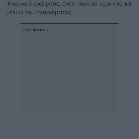
ιδιωτικού σκάφους, ενός πλωτού γερανού και
Architecture
μελών του πληρώματος.
&
Design
Fashion
&
Art
Watches
Yachts
Table
For
Two
Μετοχές
Αγορές
Trader's
book