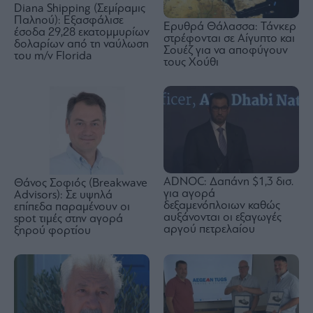
Diana Shipping (Σεμίραμις
Παληού): Εξασφάλισε
Ερυθρά Θάλασσα: Τάνκερ
έσοδα 29,28 εκατομμυρίων
στρέφονται σε Αίγυπτο και
δολαρίων από τη ναύλωση
Σουέζ για να αποφύγουν
του m/v Florida
τους Χούθι
ADNOC: Δαπάνη $1,3 δισ.
Θάνος Σοφιός (Breakwave
για αγορά
Advisors): Σε υψηλά
δεξαμενόπλοιων καθώς
επίπεδα παραμένουν οι
αυξάνονται οι εξαγωγές
spot τιμές στην αγορά
αργού πετρελαίου
ξηρού φορτίου