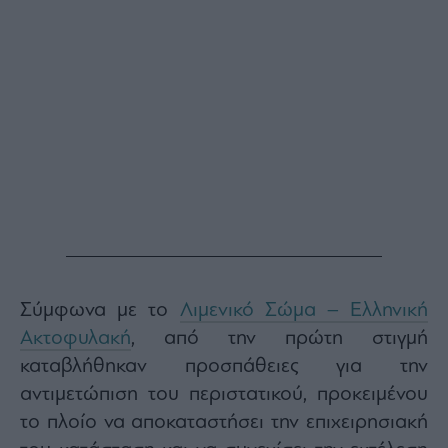
Buy-
Hold-
Sell
The
Value
Investor
Crypto
Χρηματιστηριακές
Ανακοινώσεις
Creative
Content
Branded
Σύμφωνα με το
Λιμενικό Σώμα – Ελληνική
Content
Ακτοφυλακή
, από την πρώτη στιγμή
Reports
καταβλήθηκαν προσπάθειες για την
&
Branded
αντιμετώπιση του περιστατικού, προκειμένου
Content
το πλοίο να αποκαταστήσει την επιχειρησιακή
Calendar