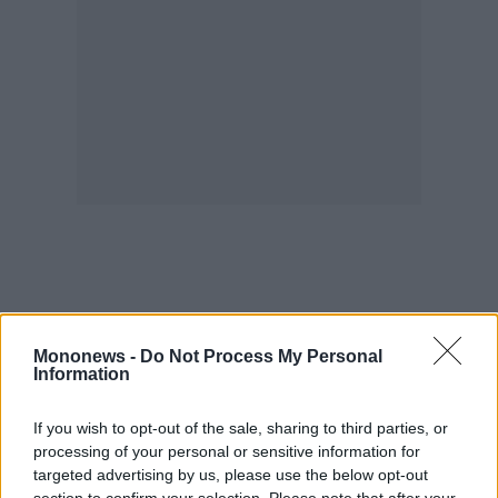
agree
to
our
Terms
and
Privacy
Notice.
You
can
opt
out
at
any
time.
This
site
is
protected
by
reCAPTCHA
and
the
Google
Privacy
Policy
and
Mononews -
Do Not Process My Personal
Terms
Information
of
Service
apply.
If you wish to opt-out of the sale, sharing to third parties, or
processing of your personal or sensitive information for
ότητα
targeted advertising by us, please use the below opt-out
ι
ίες