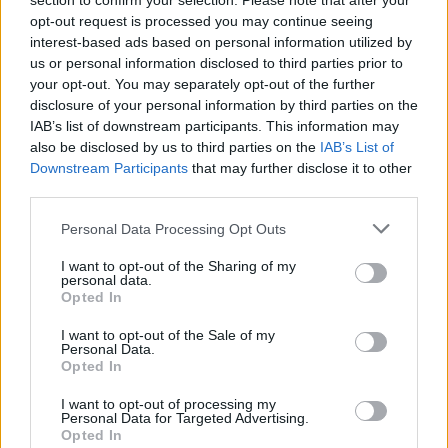
section to confirm your selection. Please note that after your
ας
opt-out request is processed you may continue seeing
οι
interest-based ads based on personal information utilized by
ήσης
us or personal information disclosed to third parties prior to
your opt-out. You may separately opt-out of the further
4
disclosure of your personal information by third parties on the
news.gr
IAB’s list of downstream participants. This information may
Στενά του Ορμούζ: Τουλάχιστον 3
ghts
also be disclosed by us to third parties on the
IAB’s List of
rved
δεξαμενόπλοια πέρασαν το τελευταίο 24ωρο
Downstream Participants
that may further disclose it to other
Τραμπ: Προτείνει να ξεκινήσει η διαδικασία
third parties.
ιδιωτικοποίησης στην ασφάλεια των
Personal Data Processing Opt Outs
αεροδρομίων
I want to opt-out of the Sharing of my
personal data.
Λιμενικό Σώμα
Πάρος
Opted In
I want to opt-out of the Sale of my
Personal Data.
Opted In
ΕΙΔΗΣΕΙΣ ΣΗΜΕΡΑ
I want to opt-out of processing my
Personal Data for Targeted Advertising.
Opted In
Eurobank: Οι οίκοι ανεβάζουν τον πήχη –