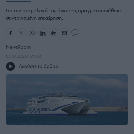
Bloomberg
Για την απεμπλοκή της άγκυρας πραγματοποιήθηκε
Financial
συντονισμένη επιχείρηση,
Times
NewsRoom
The
Wiseman
03.04.2026 | 21:00
Room
Ακούστε το άρθρο
301
My
Story
Media
Winners
&
Losers
Επι-
θετικά