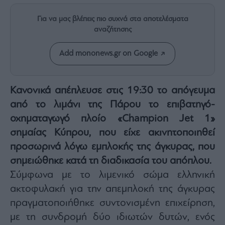
Rumors
Για να μας βλέπεις πιο συχνά στα αποτελέσματα
ESG
Today
αναζήτησης
Mononews2030
Add mononews.gr on Google
Άρθρα
Συνεντεύξεις
Κανονικά απέπλευσε στις 19:30 το απόγευμα
από το λιμάνι της Πάρου το επιβατηγό-
οχηματαγωγό πλοίο «Champion Jet 1»
σημαίας Κύπρου, που είχε ακινητοποιηθεί
Les
προσωρινά λόγω εμπλοκής της άγκυρας, που
Bons
Vivants
σημειώθηκε κατά τη διαδικασία του απόπλου.
Auto
Σύμφωνα με το λιμενικό σώμα ελληνική
Life
ακτοφυλακή για την απεμπλοκή της άγκυρας
&
πραγματοποιήθηκε συντονισμένη επιχείρηση,
Style
με τη συνδρομή δύο ιδιωτών δυτών, ενός
Υγεία