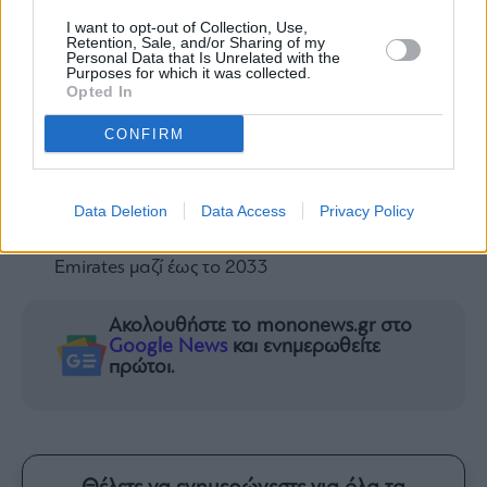
Τιμές στόχοι έως 5,40 ευρώ και ανάπτυξη από
I want to opt-out of Collection, Use,
Retention, Sale, and/or Sharing of my
το εξωτερικό
Personal Data that Is Unrelated with the
Purposes for which it was collected.
Εθνική Τράπεζα: Το «κρυφό χαρτί» των 1,8
Opted In
δισ. ευρώ και τιμές στόχοι έως 18,75 ευρώ
CONFIRM
Ο Βαγγέλης Μαρινάκης έχει ξοδέψει ως
τώρα 24,5 εκατ. ευρώ για τις φετινές
μεταγραφές του Ολυμπιακού
Data Deletion
Data Access
Privacy Policy
To deal των 408 εκατ. ευρώ! Άρσεναλ και
Emirates μαζί έως το 2033
Ακολουθήστε το mononews.gr στο
Google News
και ενημερωθείτε
πρώτοι.