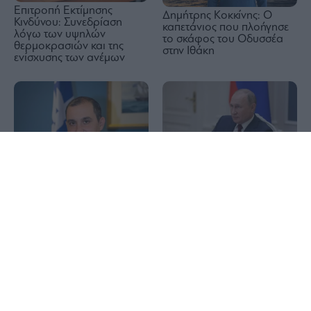
Επιτροπή Εκτίμησης
Δημήτρης Κοκκίνης: Ο
Κινδύνου: Συνεδρίαση
καπετάνιος που πλοήγησε
λόγω των υψηλών
το σκάφος του Οδυσσέα
θερμοκρασιών και της
στην Ιθάκη
ενίσχυσης των ανέμων
1x
Ρωσία: Πυρκαγιά σε
Κατσαφάδος: Από Δευτέρα
διυλιστήριο πετρελαίου στο
οι αιτήσεις για
Κρασνοντάρ έπειτα από
αποζημιώσεις στους
ουκρανική επίθεση με
πυρόπληκτους – Μέσα
drones
Σεπτέμβρη ξεκινούν τα
αντιπλημμυρικά