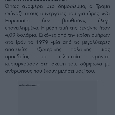
Architecture
Όπως αναφέρει στο δημοσίευμα, ο Τραμπ
&
φώναζε στους συνεργάτες του για ώρες. «Οι
Design
Ευρωπαίοι δεν βοηθούν», έλεγε
Fashion
&
επανειλημμένα. Η μέση τιμή της βενζίνης ήταν
Art
4,09 δολάρια. Εικόνες από την κρίση ομήρων
Watches
στο Ιράν το 1979 -μία από τις μεγαλύτερες
Yachts
αποτυχίες εξωτερικής πολιτικής μιας
Table
προεδρίας τα τελευταία χρόνια-
For
κυριαρχούσαν στη σκέψη του, σύμφωνα με
Two
ανθρώπους που έχουν μιλήσει μαζί του.
Μετοχές
Αγορές
Trader's
book