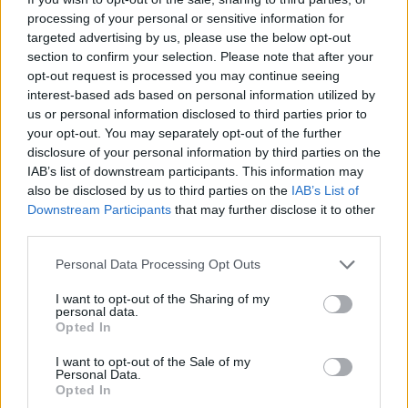
processing of your personal or sensitive information for
targeted advertising by us, please use the below opt-out
section to confirm your selection. Please note that after your
opt-out request is processed you may continue seeing
interest-based ads based on personal information utilized by
us or personal information disclosed to third parties prior to
your opt-out. You may separately opt-out of the further
Κάποια στιγμή μάλιστα σκέφτηκε ότι θα
disclosure of your personal information by third parties on the
IAB’s list of downstream participants. This information may
έπρεπε να απονείμει στον εαυτό του την
also be disclosed by us to third parties on the
IAB’s List of
υψηλότερη στρατιωτική τιμή της χώρας, το
Downstream Participants
that may further disclose it to other
Μετάλλιο της Τιμής.
third parties.
Ο Λευκός Οίκος, σε επίσημη δήλωση, δεν
Personal Data Processing Opt Outs
επιβεβαίωσε ούτε διέψευσε τον αποκλεισμό
I want to opt-out of the Sharing of my
του προέδρου από την αίθουσα επιχειρήσεων.
personal data.
Η εκπρόσωπος Τύπου χαρακτήρισε τον Τραμπ
Opted In
«σταθερό ηγέτη που ενήργησε με γνώμονα την
I want to opt-out of the Sale of my
Personal Data.
ασφάλεια της χώρας».
Opted In
Το δημοσίευμα έχει προκαλέσει συζητήσεις