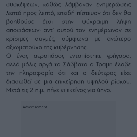
agree
συσκέψεων, καθώς λάμβαναν ενημερώσεις
to
our
λεπτό προς λεπτό, επειδή πίστευαν ότι δεν θα
Terms
and
βοηθούσε έτσι στην ψύχραιμη λήψη
Privacy
Notice.
You
αποφάσεων· αντ’ αυτού τον ενημέρωναν σε
can
opt
κρίσιμες στιγμές, σύμφωνα με ανώτερο
out
at
αξιωματούχο της κυβέρνησης.
any
time.
This
Ο ένας αεροπόρος εντοπίστηκε γρήγορα,
site
is
αλλά μόλις αργά το Σάββατο ο Τραμπ έλαβε
protected
by
την πληροφορία ότι και ο δεύτερος είχε
reCAPTCHA
and
the
διασωθεί σε μια επιχείρηση υψηλού ρίσκου.
Google
Privacy
Μετά τις 2 π.μ., πήγε κι εκείνος για ύπνο.
Policy
and
Terms
of
Service
apply.
ότητα
ι
ίες