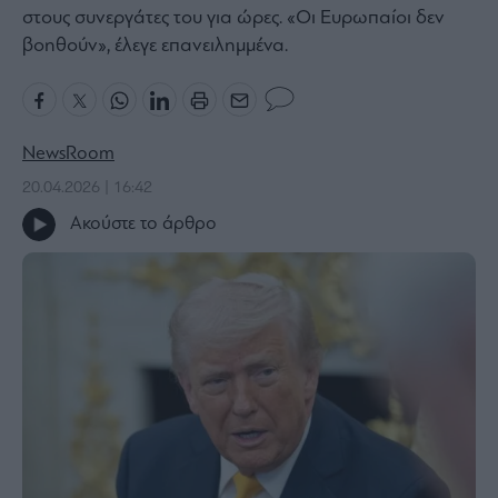
στους συνεργάτες του για ώρες. «Οι Ευρωπαίοι δεν
Bloomberg
βοηθούν», έλεγε επανειλημμένα.
Financial
Times
NewsRoom
20.04.2026 | 16:42
The
Wiseman
Ακούστε το άρθρο
Room
301
My
Story
Media
Winners
&
Losers
Επι-
θετικά