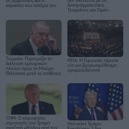
δεν σχετίζεται με τις
τις εξαρτήσεις και ο
διαπραγματεύσεις
καρκίνος του πατέρα του
Τεχεράνης και Ομάν
Τουρκία: Περιορίζει τη
ΗΠΑ: Η Γερουσία πέρασε
διέλευση εμπορικών
ν/σ για βραχυπρόθεσμη
πλοίων προς τη Μαύρη
χρηματοδότηση
Θάλασσα μετά τις επιθέσεις
CNN: Ο κορυφαίος
στρατηγός του Τραμπ
Ντόναλντ Τραμπ:
αναζητά «έξοδο» από τον
Επενδύσεις 3 δισ.