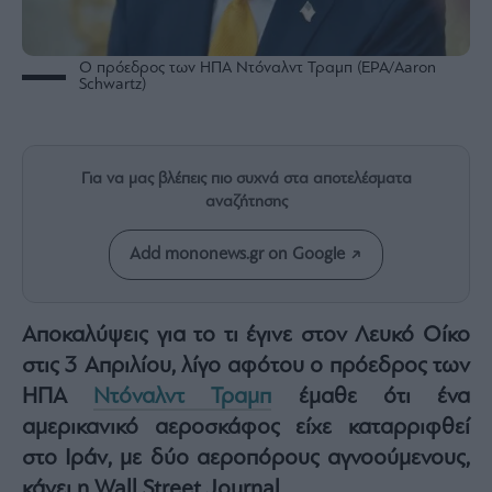
Rumors
ESG
Today
Ο πρόεδρος των ΗΠΑ Ντόναλντ Τραμπ (EPA/Aaron
Schwartz)
Mononews2030
Άρθρα
Συνεντεύξεις
Για να μας βλέπεις πιο συχνά στα αποτελέσματα
αναζήτησης
Add mononews.gr on Google
Les
Bons
Αποκαλύψεις για το τι έγινε στον Λευκό Οίκο
Vivants
στις 3 Απριλίου, λίγο αφότου ο πρόεδρος των
Auto
ΗΠΑ
Ντόναλντ Τραμπ
έμαθε ότι ένα
Life
αμερικανικό αεροσκάφος είχε καταρριφθεί
&
Style
στο Ιράν, με δύο αεροπόρους αγνοούμενους,
Υγεία
κάνει η Wall Street Journal.