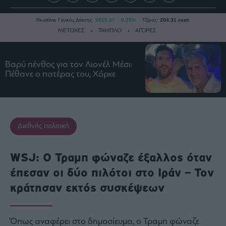
Realtime Γενικός Δείκτης:
2615.07
0.25%
Τζίρος:
204.31 εκατ.
ΜΕΤΟΧΕΣ
ΤΑΜΠΛΟ
ΑΓΟΡΕΣ
Βαρύ πένθος για τον Λιονέλ Μέσι:
Ειδήσεις
Πέθανε ο πατέρας του, Χόρχε
Οικονομία
Business
Τράπεζες
Διεθνής πολιτική
Ναυτιλία
Real
Estate
WSJ: Ο Τραμπ φώναζε έξαλλος όταν
Ενέργεια
έπεσαν οι δύο πιλότοι στο Ιράν – Τον
Πολιτική
κράτησαν εκτός συσκέψεων
Πολιτισμός
Κοινωνία
Όπως αναφέρει στο δημοσίευμα, ο Τραμπ φώναζε
Law