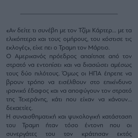
Monocle
Media
Lab
«Αν δείτε τι συνέβη με τον Τζίμι Κάρτερ… με τα
ελικόπτερα και τους ομήρους, του κόστισε τις
Mononews100
εκλογές», είχε πει ο Τραμπ τον Μάρτιο.
Ο Αμερικανός πρόεδρος απαίτησε από τον
στρατό να εντοπίσει και να διασώσει αμέσως
Εγγραφείτε
στο
τους δύο πιλότους. Όμως οι ΗΠΑ έπρεπε να
Newsletter
βρουν τρόπο να εισέλθουν στο επικίνδυνο
του
mononews.gr
ιρανικό έδαφος και να αποφύγουν τον στρατό
της Τεχεράνης, κάτι που είχαν να κάνουν…
δεκαετίες.
Η συναισθηματική και ψυχολογική κατάσταση
By
του Τραμπ ήταν τόσο έντονη που οι
submitting
your
συνεργάτες του τον κράτησαν εκτός
email,
you