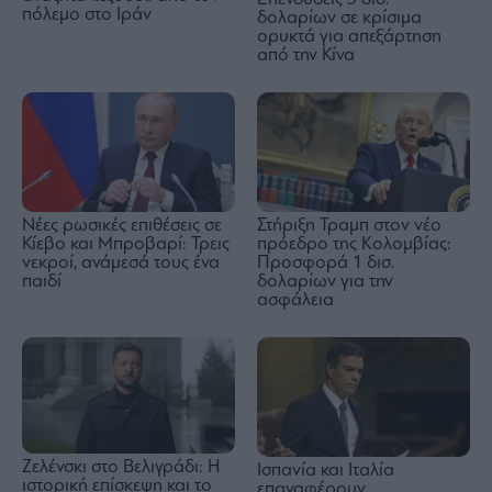
πόλεμο στο Ιράν
δολαρίων σε κρίσιμα
ορυκτά για απεξάρτηση
από την Κίνα
Νέες ρωσικές επιθέσεις σε
Στήριξη Τραμπ στον νέο
Κίεβο και Μπροβαρί: Τρεις
πρόεδρο της Κολομβίας:
νεκροί, ανάμεσά τους ένα
Προσφορά 1 δισ.
παιδί
δολαρίων για την
ασφάλεια
Ζελένσκι στο Βελιγράδι: Η
Ισπανία και Ιταλία
ιστορική επίσκεψη και το
επαναφέρουν