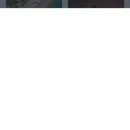
1x
Υπουργείο Υγείας: Τα
Πυρκαγιές: Σε Red Code
απαραίτητα μέτρα
Αττική και άλλες 5 περιοχές
προστασίας πριν από κάθε
την Κυριακή
κολύμβηση
Πλοίο δέχθηκε επίθεση
Αλέξης Τσίπρας: Στις 2
ανοιχτά του Ομάν
Σεπτεμβρίου η
παρουσίαση του
οικονομικού
προγράμματος της ΕΛ.Α.Σ.
στη Θεσσαλονίκη