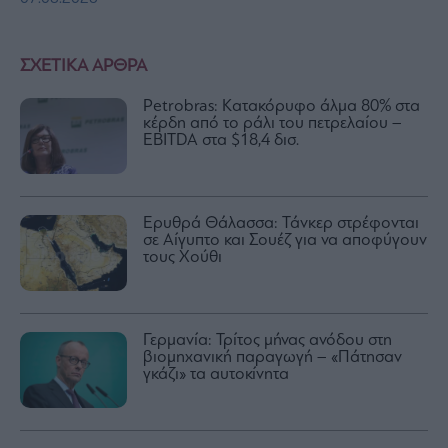
ΣΧΕΤΙΚΑ ΑΡΘΡΑ
Petrobras: Kατακόρυφο άλμα 80% στα
κέρδη από το ράλι του πετρελαίου –
EBITDA στα $18,4 δισ.
Ερυθρά Θάλασσα: Τάνκερ στρέφονται
σε Αίγυπτο και Σουέζ για να αποφύγουν
τους Χούθι
Γερμανία: Τρίτος μήνας ανόδου στη
βιομηχανική παραγωγή – «Πάτησαν
γκάζι» τα αυτοκίνητα