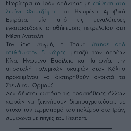
Monocle
Νωρίτερα το Ιράν απάντησε με
επίθεση στο
Media
λιμάνι Φουτζάιρα
στα Ηνωμένα Αραβικά
Lab
Εμιράτα, μία από τις μεγαλύτερες
εγκαταστάσεις αποθήκευσης πετρελαίου στη
Μέση Ανατολή.
Mononews100
Την ίδια στιγμή, ο Τραμπ
ζήτησε από
τουλάχιστον 5 χώρες
, μεταξύ των οποίων
Κίνα, Ηνωμένο Βασίλειο και Ιαπωνία, την
Εγγραφείτε
στο
αποστολή πολεμικών σκαφών στον Κόλπο
Newsletter
προκειμένου να διατηρηθούν ανοικτά τα
του
Στενά του Ορμούζ.
mononews.gr
Δεν δέχεται ωστόσο τις προσπάθειες άλλων
χωρών να ξεκινήσουν διαπραγματεύσεις με
στόχο τον τερματισμό του πολέμου στο Ιράν,
By
σύμφωνα με πηγές του Reuters.
submitting
your
email,
you