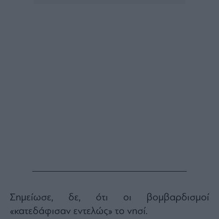
Buy-
Hold-
Sell
The
Value
Investor
Crypto
Χρηματιστηριακές
Ανακοινώσεις
Creative
Content
Branded
Content
Reports
&
Branded
Σημείωσε, δε, ότι οι βομβαρδισμοί
Content
Calendar
«κατεδάφισαν εντελώς» το νησί.