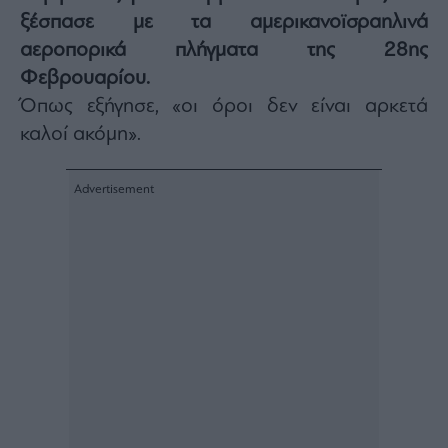
ξέσπασε με τα αμερικανοϊσραηλινά
Architecture
&
αεροπορικά πλήγματα της 28ης
Design
Φεβρουαρίου.
Fashion
Όπως εξήγησε, «οι όροι δεν είναι αρκετά
&
Art
καλοί ακόμη».
Watches
Yachts
Table
For
Two
Μετοχές
Αγορές
Trader's
book