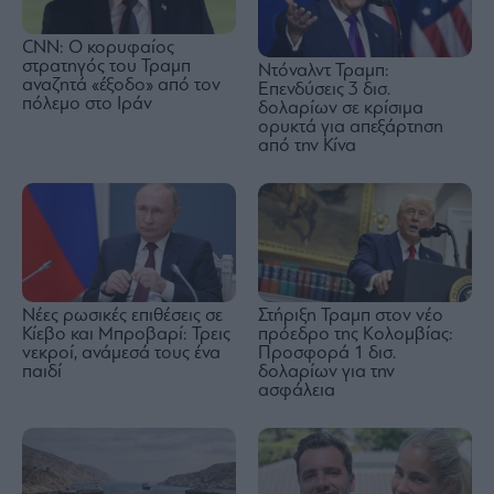
CNN: Ο κορυφαίος
στρατηγός του Τραμπ
Ντόναλντ Τραμπ:
αναζητά «έξοδο» από τον
Επενδύσεις 3 δισ.
πόλεμο στο Ιράν
δολαρίων σε κρίσιμα
ορυκτά για απεξάρτηση
από την Κίνα
Νέες ρωσικές επιθέσεις σε
Στήριξη Τραμπ στον νέο
Κίεβο και Μπροβαρί: Τρεις
πρόεδρο της Κολομβίας:
νεκροί, ανάμεσά τους ένα
Προσφορά 1 δισ.
παιδί
δολαρίων για την
ασφάλεια