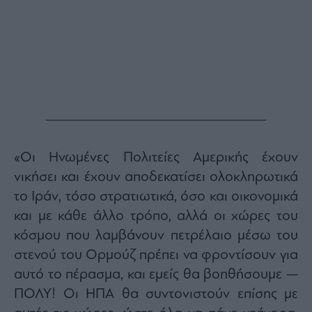
ας
οι
ήσης
4
news.gr
ghts
rved
«Οι Ηνωμένες Πολιτείες Αμερικής έχουν
νικήσει και έχουν αποδεκατίσει ολοκληρωτικά
το Ιράν, τόσο στρατιωτικά, όσο και οικονομικά
και με κάθε άλλο τρόπο, αλλά οι χώρες του
κόσμου που λαμβάνουν πετρέλαιο μέσω του
στενού του Ορμούζ πρέπει να φροντίσουν για
αυτό το πέρασμα, και εμείς θα βοηθήσουμε —
ΠΟΛΥ! Οι ΗΠΑ θα συντονιστούν επίσης με