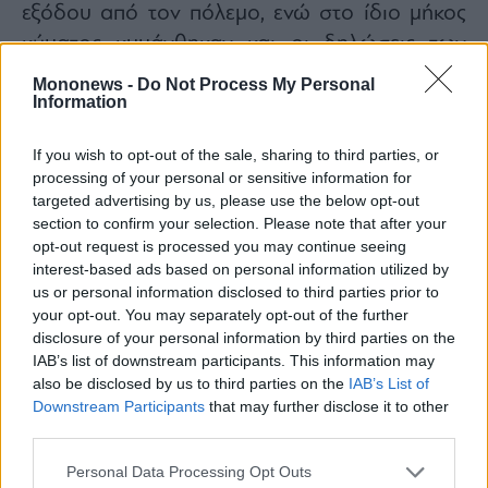
εξόδου από τον πόλεμο, ενώ στο ίδιο μήκος
κύματος κυμάνθηκαν και οι δηλώσεις των
Ιρανών, οι οποίοι απέρριψαν κάθε ενδεχόμενο
Mononews -
Do Not Process My Personal
Information
συζήτησης, αν δεν σταματήσουν άμεσα οι
βομβαρδισμοί από τις ΗΠΑ και το Ισραήλ.
If you wish to opt-out of the sale, sharing to third parties, or
processing of your personal or sensitive information for
targeted advertising by us, please use the below opt-out
section to confirm your selection. Please note that after your
opt-out request is processed you may continue seeing
interest-based ads based on personal information utilized by
us or personal information disclosed to third parties prior to
your opt-out. You may separately opt-out of the further
disclosure of your personal information by third parties on the
IAB’s list of downstream participants. This information may
also be disclosed by us to third parties on the
IAB’s List of
Downstream Participants
that may further disclose it to other
third parties.
Personal Data Processing Opt Outs