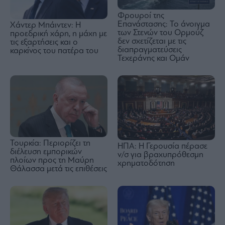
Φρουροί της
Επανάστασης: Το άνοιγμα
Χάντερ Μπάιντεν: Η
των Στενών του Ορμούζ
προεδρική χάρη, η μάχη με
δεν σχετίζεται με τις
τις εξαρτήσεις και ο
διαπραγματεύσεις
καρκίνος του πατέρα του
Τεχεράνης και Ομάν
Τουρκία: Περιορίζει τη
ΗΠΑ: Η Γερουσία πέρασε
διέλευση εμπορικών
ν/σ για βραχυπρόθεσμη
πλοίων προς τη Μαύρη
χρηματοδότηση
Θάλασσα μετά τις επιθέσεις