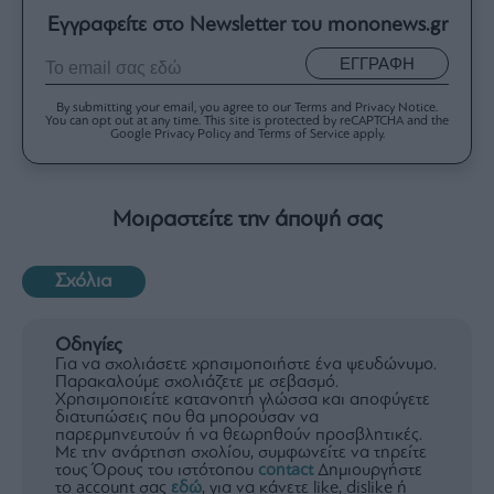
Εγγραφείτε στο Newsletter του mononews.gr
ΕΓΓΡΑΦΗ
By submitting your email, you agree to our Terms and Privacy Notice.
You can opt out at any time. This site is protected by reCAPTCHA and the
Google Privacy Policy and Terms of Service apply.
Μοιραστείτε την άποψή σας
Σχόλια
Οδηγίες
Για να σχολιάσετε χρησιμοποιήστε ένα ψευδώνυμο.
Παρακαλούμε σχολιάζετε με σεβασμό.
Χρησιμοποιείτε κατανοητή γλώσσα και αποφύγετε
διατυπώσεις που θα μπορούσαν να
παρερμηνευτούν ή να θεωρηθούν προσβλητικές.
Με την ανάρτηση σχολίου, συμφωνείτε να τηρείτε
τους Όρους του ιστότοπου
contact
Δημιουργήστε
το account σας
εδώ
, για να κάνετε like, dislike ή