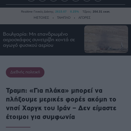
Realtime Γενικός Δείκτης:
2615.07
0.25%
Τζίρος:
204.31 εκατ.
ΜΕΤΟΧΕΣ
ΤΑΜΠΛΟ
ΑΓΟΡΕΣ
Βουλγαρία: Μη επανδρωμένο
Ειδήσεις
αεροσκάφος συνετρίβη κοντά σε
αγωγό φυσικού αερίου
Οικονομία
Business
Τράπεζες
Διεθνής πολιτική
Ναυτιλία
Real
Estate
Τραμπ: «Για πλάκα» μπορεί να
Ενέργεια
πλήξουμε μερικές φορές ακόμη το
Πολιτική
νησί Χαργκ του Ιράν – Δεν είμαστε
Πολιτισμός
έτοιμοι για συμφωνία
Κοινωνία
Law