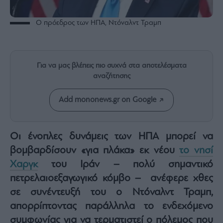
Rumors
ESG
Ο πρόεδρος των ΗΠΑ, Ντόναλντ Τραμπ
Today
Mononews2030
Άρθρα
Για να μας βλέπεις πιο συχνά στα αποτελέσματα
Συνεντεύξεις
αναζήτησης
Add mononews.gr on Google
Oι ένοπλες δυνάμεις των ΗΠΑ μπορεί να
Les
Bons
βομβαρδίσουν «για πλάκα» εκ νέου
το νησί
Vivants
Χαργκ
του Ιράν – πολύ σημαντικό
Auto
πετρελαιοεξαγωγικό κόμβο – ανέφερε χθες
Life
σε συνέντευξή του ο Ντόναλντ Τραμπ,
&
Style
απορρίπτοντας παράλληλα το ενδεχόμενο
Υγεία
συμφωνίας για να τερματιστεί ο πόλεμος που