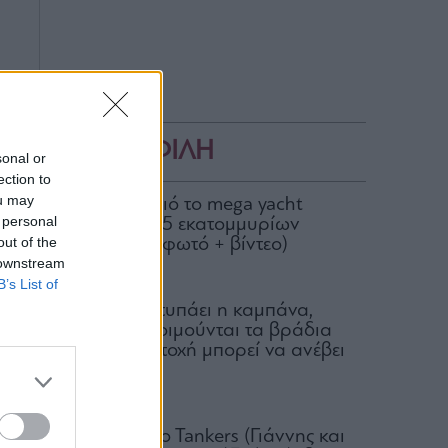
ΔΗΜΟΦΙΛΗ
sonal or
ection to
ou may
Στον Σκορπιό το mega yacht
 personal
Loon των 75 εκατομμυρίων
out of the
δολαρίων (φωτό + βίντεο)
 downstream
04.08.2026
B’s List of
Για ποιον χτυπάει η καμπάνα,
ποιοι δεν κοιμούνται τα βράδια
και ποια μετοχή μπορεί να ανέβει
100%
06.08.2026
Okeanis Eco Tankers (Γιάννης και