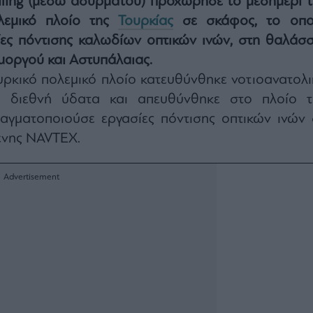
iling (μέσω ασυρμάτου) προχώρησε το μεσημέρι τ
λεμικό πλοίο της
Τουρκίας
σε σκάφος, το οπο
ίες πόντισης καλωδίων οπτικών ινών, στη θαλάσσ
μοργού και Αστυπάλαιας.
υρκικό πολεμικό πλοίο κατευθύνθηκε νοτιοανατολι
 διεθνή ύδατα και απευθύνθηκε στο πλοίο τ
ραγματοποιούσε εργασίες πόντισης οπτικών ινών 
ένης NAVTEX.