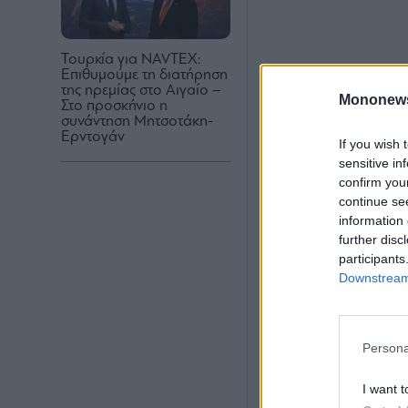
Τουρκία για NAVTEX:
Επιθυμούμε τη διατήρηση
της ηρεμίας στο Αιγαίο –
Mononew
Στο προσκήνιο η
συνάντηση Μητσοτάκη-
Ερντογάν
If you wish 
sensitive in
confirm you
continue se
information 
further disc
participants
Downstream 
Persona
I want t