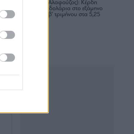
Αριστείδης Αλαφούζος): Κέρδη
ψε
318,6 εκατ. δολάρια στο εξάμηνο
– Μέρισμα β’ τριμήνου στα 5,25
δολ.
 η
05.08.2026
ει
ίο
ει