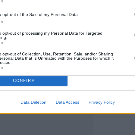
In
ροφορίες, το τουρκικό πολεμικό πλοίο εξέπεμ
ίο ζητούσε τη διακοπή των εργασιών.
o opt-out of the Sale of my Personal Data.
In
ξε χωρίς επιτυχία για την τουρκική πλευρά, καθώς
λληνικής φρεγάτας,η οποία βρισκόταν και παραμέν
to opt-out of processing my Personal Data for Targeted
ing.
οχή, ακύρωσε την προσπάθεια εκφοβισμού. Το πλο
In
νόησε τις τουρκικές προειδοποιήσεις και ολοκληρών
o opt-out of Collection, Use, Retention, Sale, and/or Sharing
 υπό την προστασία του Πολεμικού Ναυτικού.
ersonal Data that Is Unrelated with the Purposes for which it
lected.
In
αναν χάρη στον κόσμο που ξεκίνησαν τον πόλεμο
CONFIRM
Data Deletion
Data Access
Privacy Policy