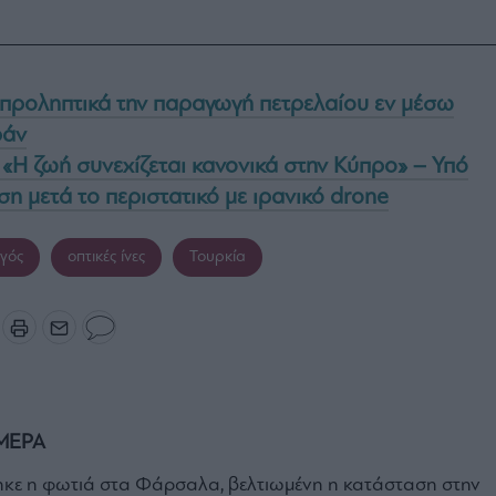
 προληπτικά την παραγωγή πετρελαίου εν μέσω
ράν
«Η ζωή συνεχίζεται κανονικά στην Κύπρο» – Υπό
ση μετά το περιστατικό με ιρανικό drone
γός
οπτικές ίνες
Τουρκία
ΜΕΡΑ
κε η φωτιά στα Φάρσαλα, βελτιωμένη η κατάσταση στην