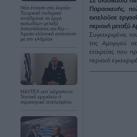
Σε διαδικασία ha
Νέα ένταση στο Αιγαίο:
Παρασκευής, πο
Τουρκικό πολεμικό
εκτελούσε εργασ
αντέδρασε σε έργα
καλωδίων μεταξύ
περιοχή μεταξύ Α
Αστυπάλαιας και Κω –
Άμεση ελληνική απάντηση
Συγκεκριμένα, το
με την «Αδρία»
της Αμοργού σε
εταιρείας που π
περιοχή εγκεκριμ
NAVTEX «επ’ αόριστον»:
Τεχνικό εργαλείο ή
στρατηγικό τετελεσμένο;