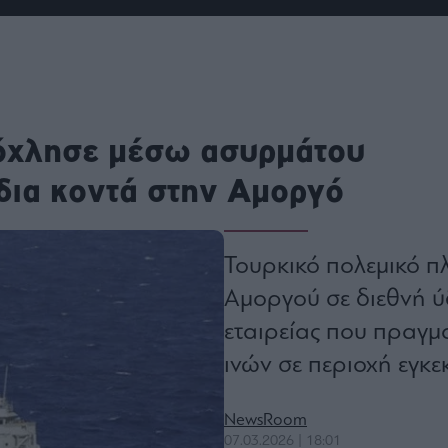
ου
r
ail,
όχλησε μέσω ασυρμάτου
s and
n opt
te is
δια κοντά στην Αμοργό
CHA
acy
rvice
Τουρκικό πολεμικό π
Αμοργού σε διεθνή ύ
εταιρείας που πραγμ
ινών σε περιοχή εγκ
NewsRoom
07.03.2026 | 18:01