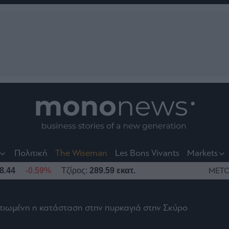
nt
t
t
Πολιτική
The Wiseman
Les Bons Vivants
Markets
8.44
-0.59%
Τζίρος:
289.59 εκατ.
ΜΕΤΟ
τιωμένη η κατάσταση στην πυρκαγιά στην Σκύρο
το