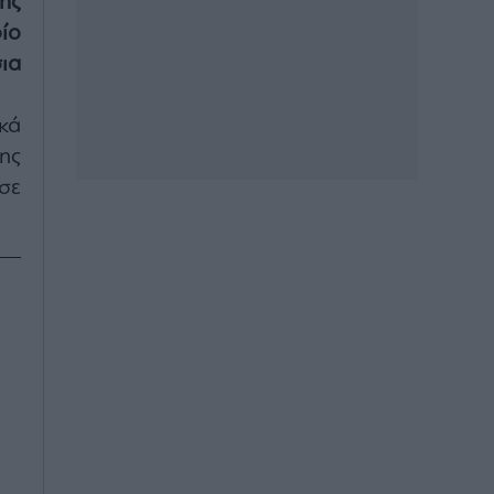
ης
ίο
ια
κά
ης
σε