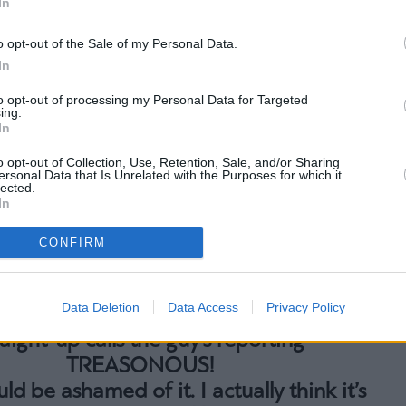
In
o opt-out of the Sale of my Personal Data.
In
to opt-out of processing my Personal Data for Targeted
ing.
In
o opt-out of Collection, Use, Retention, Sale, and/or Sharing
ersonal Data that Is Unrelated with the Purposes for which it
lected.
In
CONFIRM
UMP GOES FULL TORCH MODE ON
Data Deletion
Data Access
Privacy Policy
WS REPORTER aboard Air Force One,
raight-up calls the guy’s reporting
TREASONOUS!
ld be ashamed of it. I actually think it’s