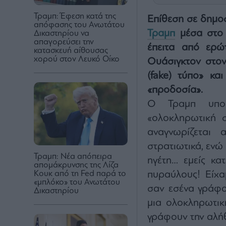
Τραμπ: Έφεση κατά της
Επίθεση σε δημο
απόφασης του Ανωτάτου
Τραμπ
μέσα στο 
Δικαστηρίου να
απαγορεύσει την
έπειτα από ερώ
κατασκευή αίθουσας
χορού στον Λευκό Οίκο
Ουάσιγκτον στον
(fake) τύπο» κα
«προδοσία».
Ο Τραμπ υποστ
«ολοκληρωτική σ
αναγνωρίζεται
στρατιωτικά, ενώ
Τραμπ: Νέα απόπειρα
ηγέτη… εμείς κα
απομάκρυνσης της Λίζα
Κουκ από τη Fed παρά το
πυραύλους! Είχα
«μπλόκο» του Ανωτάτου
σαν εσένα γράφου
Δικαστηρίου
μια ολοκληρωτικ
γράφουν την αλήθ