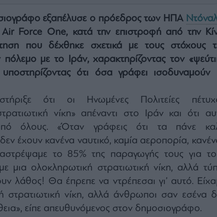
σιογράφο εξαπέλυσε ο πρόεδρος των ΗΠΑ
Ντόναλ
Air Force One, κατά την επιστροφή από την Κίν
τηση που δέχθηκε σχετικά με τους στόχους τ
 πόλεμο με το Ιράν, χαρακτηρίζοντας τον «ψεύτι
ι υποστηρίζοντας ότι όσα γράφει ισοδυναμούν 
ήριξε ότι οι Ηνωμένες Πολιτείες πέτυχ
τρατιωτική νίκη» απέναντι στο Ιράν και ότι αυ
 από όλους. «Όταν γράφεις ότι τα πάνε κα
 δεν έχουν κανένα ναυτικό, καμία αεροπορία, κανέν
ταστρέψαμε το 85% της παραγωγής τους για το
με μια ολοκληρωτική στρατιωτική νίκη, αλλά τύπ
ν λάθος! Θα έπρεπε να ντρέπεσαι γι’ αυτό. Είχα
ή στρατιωτική νίκη, αλλά άνθρωποι σαν εσένα δ
εια», είπε απευθυνόμενος στον δημοσιογράφο.