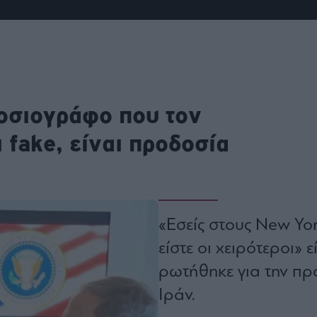
ου
r
ail,
s and
μοσιογράφο που τον
n opt
te is
CHA
ι fake, είναι προδοσία
acy
rvice
«Εσείς στους New Yor
είστε οι χειρότεροι»
ρωτήθηκε για την πρ
Ιράν.