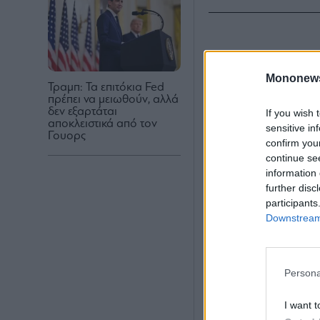
Mononew
Τραμπ: Τα επιτόκια Fed
πρέπει να μειωθούν, αλλά
δεν εξαρτάται
If you wish 
αποκλειστικά από τον
sensitive in
Γουορς
confirm you
continue se
information 
further disc
participants
Downstream 
Persona
I want t