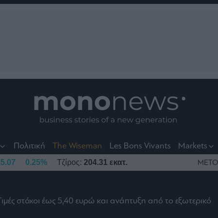
nt
t
t
Πολιτική
The Wiseman
Les Bons Vivants
Markets
5.07
0.25%
Τζίρος:
204.31 εκατ.
ΜΕΤΟ
Τιμές στόχοι έως 5,40 ευρώ και ανάπτυξη από το εξωτερικό
το