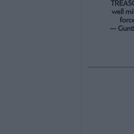
TREASON
well mi
forc
— Gunt