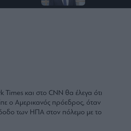
k Times και στο CNN θα έλεγα ότι
 είπε ο Αμερικανός πρόεδρος, όταν
όοδο των ΗΠΑ στον πόλεμο με το