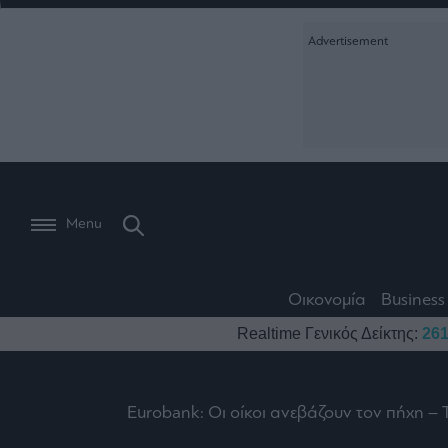
Ειδήσεις
Creative Conte
Οικονομία
The
Μετοχές
Branded Conten
Wiseman
Les
Business
Αγορές
Reports &
Bons
Room
Branded Conten
Vivants
301
Calendar
Τράπεζες
Trader's
book
Auto
My
Monocle Media
Menu
Ναυτιλία
Story
Lab
Buy-
Life
Hold-
Real
&
Media
Sell
Estate
Style
Οικονομία
Business
Winners
The
Ενέργεια
Realtime Γενικός Δείκτης:
261
Υγεία
Mononews100
&
Value
Losers
Investor
Πολιτική
Architecture
&
Επι-
Crypto
Design
Eurobank: Οι οίκοι ανεβάζουν τον πήχη – 
Πολιτισμός
θετικά
Χρηματιστηριακές
Εγγραφείτε σ