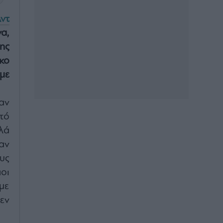
ντ
α,
ης
κο
με
αν
τό
λά
αν
υς
οι
με
εν