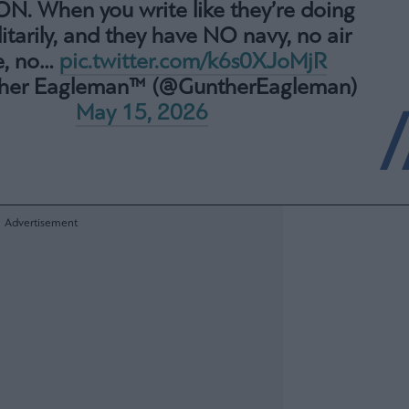
. When you write like they’re doing
litarily, and they have NO navy, no air
e, no…
pic.twitter.com/k6s0XJoMjR
her Eagleman™ (@GuntherEagleman)
May 15, 2026