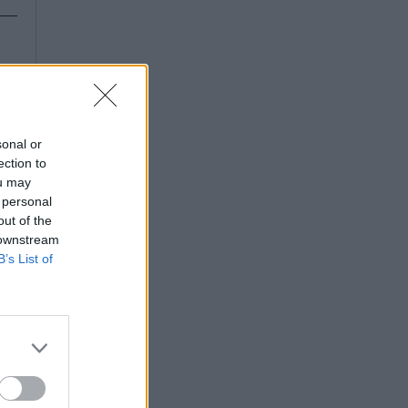
sonal or
ection to
ou may
 personal
out of the
 downstream
B’s List of