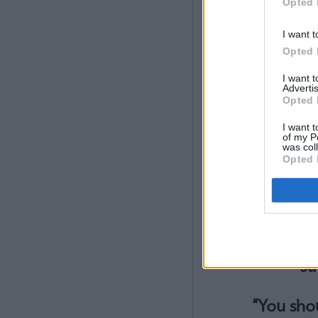
Opted 
I want t
Opted 
I want 
Advertis
Opted 
I want t
of my P
was col
Opted 
TR
FAKE NE
st
“You shou