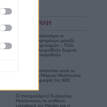
ΔΗΜΟΦΙΛΗ
ΑΑΔΕ: Στο στόχαστρο οι
μεταφορές χρημάτων μεταξύ
κοινών λογαριασμών – Πότε
μπορεί να θεωρηθούν δωρεές
και να φορολογηθούν
07.08.2026
Πόσα έχει δαπανήσει αυτό το
καλοκαίρι ο Μάριος Ηλιόπουλος
για τις μεταγραφές της ΑΕΚ
07.08.2026
Ο (πεισματάρης) Ευάγγελος
Μυτιληναίος, το απίθανο
comeback της Μetlen και η