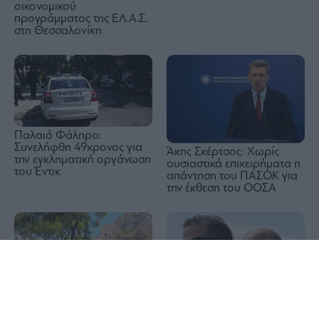
οικονομικού
προγράμματος της ΕΛ.Α.Σ.
στη Θεσσαλονίκη
Παλαιό Φάληρο:
Συνελήφθη 49χρονος για
Άκης Σκέρτσος: Χωρίς
την εγκληματική οργάνωση
ουσιαστικά επιχειρήματα η
του Έντικ
απάντηση του ΠΑΣΟΚ για
την έκθεση του ΟΟΣΑ
1x
Λυκαβηττός: Σε 57χρονη