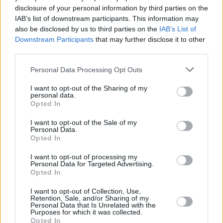
disclosure of your personal information by third parties on the
IAB’s list of downstream participants. This information may
also be disclosed by us to third parties on the
IAB’s List of
Downstream Participants
that may further disclose it to other
third parties.
Personal Data Processing Opt Outs
Πριν από την ανάληψη των καθηκόντων του, ο
I want to opt-out of the Sharing of my
Μερτς ήταν βέβαιος για την ικανότητά του να
personal data.
σφυρηλατήσει σταθερές σχέσεις με τον
Opted In
Τραμπ, αλλά έκτοτε ο τόνος του έχει
I want to opt-out of the Sale of my
Personal Data.
ψυχρανθεί εν μέσω μιας σειράς διαφορών,
Opted In
συμπεριλαμβανομένης της αντιμετώπισης της
I want to opt-out of processing my
Ρωσίας. Σχετικά με τους δασμούς, ο Μερτς
Personal Data for Targeted Advertising.
Opted In
δήλωσε ότι οι ΗΠΑ και η Ευρώπη έχουν
αποκλίνουσες προσεγγίσεις.
I want to opt-out of Collection, Use,
Retention, Sale, and/or Sharing of my
«Κατά την ευρωπαϊκή άποψη, δεν είναι καλοί
Personal Data that Is Unrelated with the
Purposes for which it was collected.
για κανέναν», δήλωσε η καγκελάριος. «Για τον
Opted In