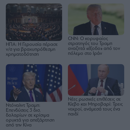
CNN: Ο κορυφαίος
στρατηγός του Τραμπ
ΗΠΑ: Η Γερουσία πέρασε
αναζητά «έξοδο» από τον
ν/σ για βραχυπρόθεσμη
πόλεμο στο Ιράν
χρηματοδότηση
Νέες ρωσικές επιθέσεις σε
Κίεβο και Μπροβαρί: Τρεις
Ντόναλντ Τραμπ:
νεκροί, ανάμεσά τους ένα
Επενδύσεις 3 δισ.
παιδί
δολαρίων σε κρίσιμα
ορυκτά για απεξάρτηση
από την Κίνα