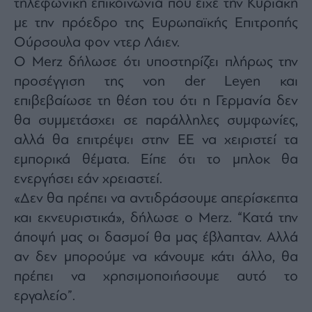
τηλεφωνική επικοινωνία που είχε την Κυριακή
agree
to
με την πρόεδρο της Ευρωπαϊκής Επιτροπής
our
Terms
Ούρσουλα φον ντερ Λάιεν.
and
Privacy
Notice.
Ο Merz δήλωσε ότι υποστηρίζει πλήρως την
You
can
προσέγγιση της von der Leyen και
opt
out
επιβεβαίωσε τη θέση του ότι η Γερμανία δεν
at
any
time.
θα συμμετάσχει σε παράλληλες συμφωνίες,
This
site
αλλά θα επιτρέψει στην ΕΕ να χειριστεί τα
is
protected
εμπορικά θέματα. Είπε ότι το μπλοκ θα
by
reCAPTCHA
and
ενεργήσει εάν χρειαστεί.
the
Google
«Δεν θα πρέπει να αντιδράσουμε απερίσκεπτα
Privacy
Policy
και εκνευριστικά», δήλωσε ο Merz. “Κατά την
and
Terms
of
άποψή μας οι δασμοί θα μας έβλαπταν. Αλλά
Service
apply.
αν δεν μπορούμε να κάνουμε κάτι άλλο, θα
πρέπει να χρησιμοποιήσουμε αυτό το
ότητα
εργαλείο”.
ι
ίες