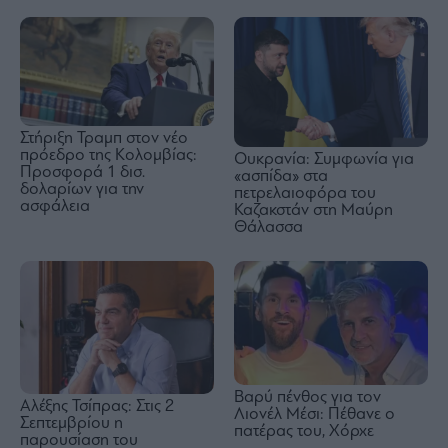
Στήριξη Τραμπ στον νέο
πρόεδρο της Κολομβίας:
Ουκρανία: Συμφωνία για
Προσφορά 1 δισ.
«ασπίδα» στα
δολαρίων για την
πετρελαιοφόρα του
ασφάλεια
Καζακστάν στη Μαύρη
Θάλασσα
Βαρύ πένθος για τον
Αλέξης Τσίπρας: Στις 2
Λιονέλ Μέσι: Πέθανε ο
Σεπτεμβρίου η
πατέρας του, Χόρχε
παρουσίαση του