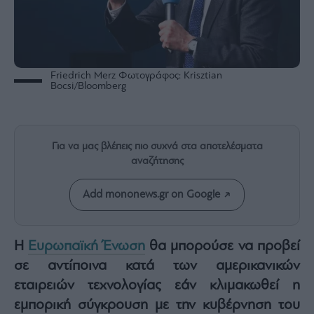
Rumors
ESG
Today
Mononews2030
Friedrich Merz Φωτογράφος: Krisztian
Άρθρα
Bocsi/Bloomberg
Συνεντεύξεις
Για να μας βλέπεις πιο συχνά στα αποτελέσματα
αναζήτησης
Les
Add mononews.gr on Google
Bons
Vivants
Auto
Η
Ευρωπαϊκή Ένωση
θα μπορούσε να προβεί
Life
σε αντίποινα κατά των αμερικανικών
&
εταιρειών τεχνολογίας εάν κλιμακωθεί η
Style
εμπορική σύγκρουση με την κυβέρνηση του
Υγεία