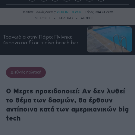
Realtime Γενικός Δείκτης:
2615.07
0.25%
Τζίρος:
204.31 εκατ.
ΜΕΤΟΧΕΣ
ΤΑΜΠΛΟ
ΑΓΟΡΕΣ
Τραγωδία στην Πάρο: Πνίγηκε
Ειδήσεις
4χρονο παιδί σε πισίνα beach bar
Οικονομία
Business
Τράπεζες
Διεθνής πολιτική
Ναυτιλία
Real
O Μερτς προειδοποιεί: Αν δεν λυθεί
Estate
το θέμα των δασμών, θα έρθουν
Ενέργεια
αντίποινα κατά των αμερικανικών big
Πολιτική
tech
Πολιτισμός
Κοινωνία
Law