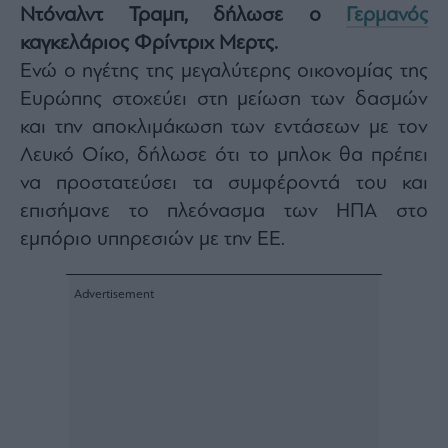
Ντόναλντ Τραμπ, δήλωσε ο
Γερμανός
Architecture
&
καγκελάριος Φρίντριχ Μερτς.
Design
Ενώ ο ηγέτης της μεγαλύτερης οικονομίας της
Fashion
Ευρώπης στοχεύει στη μείωση των δασμών
&
και την αποκλιμάκωση των εντάσεων με τον
Art
Λευκό Οίκο, δήλωσε ότι το μπλοκ θα πρέπει
Watches
να προστατεύσει τα συμφέροντά του και
Yachts
επισήμανε το πλεόνασμα των ΗΠΑ στο
Table
For
εμπόριο υπηρεσιών με την ΕΕ.
Two
Μετοχές
Αγορές
Trader's
book