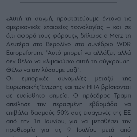
Monocle
Media
Lab
«Αυτή τη στιγμή, προστατεύουμε έντονα τις
αμερικανικές εταιρείες τεχνολογίας – και σε
ό,τι αφορά τους φόρους», δήλωσε ο Merz τη
Mononews100
Δευτέρα στο Βερολίνο στο συνέδριο WDR
Europaforum. “Αυτό μπορεί να αλλάξει, αλλά
δεν θέλω να κλιμακώσω αυτή τη σύγκρουση.
Εγγραφείτε
Θέλω να την λύσουμε μαζί”.
στο
Newsletter
Οι εμπορικές συνομιλίες μεταξύ της
του
Ευρωπαϊκής Ένωσης και των ΗΠΑ βρίσκονται
mononews.gr
σε ευαίσθητο σημείο. Ο πρόεδρος Τραμπ
απείλησε την περασμένη εβδομάδα να
επιβάλει δασμούς 50% στις εισαγωγές της ΕΕ
από την 1η Ιουνίου, για να μεταθέσει την
By
submitting
προθεσμία για τις 9 Ιουλίου μετά από
your
email,
you