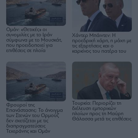
Ομάν: «Θετικές» οι
συνομιλίες με το Ιράν
Χάντερ Μπάιντεν: Η
σύμφωνα με το Μουσκάτ,
προεδρική χάρη, η μάχη με
που προειδοποιεί για
τις εξαρτήσεις και ο
επιθέσεις σε πλοία
καρκίνος του πατέρα του
Τουρκία: Περιορίζει τη
Φρουροί της
διέλευση εμπορικών
Επανάστασης: Το άνοιγμα
πλοίων προς τη Μαύρη
των Στενών του Ορμούζ
Θάλασσα μετά τις επιθέσεις
δεν σχετίζεται με τις
διαπραγματεύσεις
Τεχεράνης και Ομάν