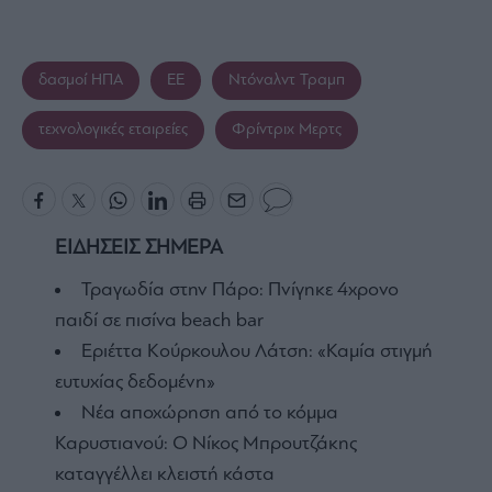
δασμοί ΗΠΑ
ΕΕ
Ντόναλντ Τραμπ
τεχνολογικές εταιρείες
Φρίντριχ Μερτς
ΕΙΔΗΣΕΙΣ ΣΗΜΕΡΑ
Τραγωδία στην Πάρο: Πνίγηκε 4χρονο
παιδί σε πισίνα beach bar
Εριέττα Κούρκουλου Λάτση: «Καμία στιγμή
ευτυχίας δεδομένη»
Νέα αποχώρηση από το κόμμα
Καρυστιανού: Ο Νίκος Μπρουτζάκης
καταγγέλλει κλειστή κάστα