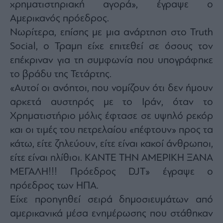
Monocle
χρηματιστηριακή αγορά», έγραψε ο
Media
Αμερικανός πρόεδρος.
Lab
Νωρίτερα, επίσης με μια ανάρτηση στο Truth
Social, ο Τραμπ είχε επιτεθεί σε όσους τον
επέκριναν για τη συμφωνία που υπογράφηκε
Mononews100
το βράδυ της Τετάρτης.
«Αυτοί οι ανόητοι, που νομίζουν ότι δεν ήμουν
αρκετά αυστηρός με το Ιράν, όταν το
Εγγραφείτε
Χρηματιστήριο μόλις έφτασε σε υψηλό ρεκόρ
στο
Newsletter
και οι τιμές του πετρελαίου «πέφτουν» προς τα
του
κάτω, είτε ζηλεύουν, είτε είναι κακοί άνθρωποι,
mononews.gr
είτε είναι ηλίθιοι. ΚΑΝΤΕ ΤΗΝ ΑΜΕΡΙΚΗ ΞΑΝΑ
ΜΕΓΑΛΗ!!! Πρόεδρος DJT» έγραψε ο
πρόεδρος των ΗΠΑ.
Είχε προηγηθεί σειρά δημοσιευμάτων από
By
submitting
your
αμερικανικά μέσα ενημέρωσης που στάθηκαν
email,
you