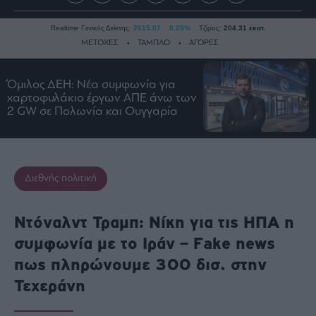
Realtime Γενικός Δείκτης:
2615.07
0.25%
Τζίρος:
204.31 εκατ.
ΜΕΤΟΧΕΣ
ΤΑΜΠΛΟ
ΑΓΟΡΕΣ
Όμιλος ΔΕΗ: Νέα συμφωνία για
Ειδήσεις
χαρτοφυλάκιο έργων ΑΠΕ άνω των
2 GW σε Πολωνία και Ουγγαρία
Οικονομία
Business
Τράπεζες
Ναυτιλία
Διεθνής πολιτική
Real
Estate
Ντόναλντ Τραμπ: Νίκη για τις ΗΠΑ η
Ενέργεια
συμφωνία με το Ιράν – Fake news
Πολιτική
πως πληρώνουμε 300 δισ. στην
Πολιτισμός
Τεχεράνη
Κοινωνία
Law