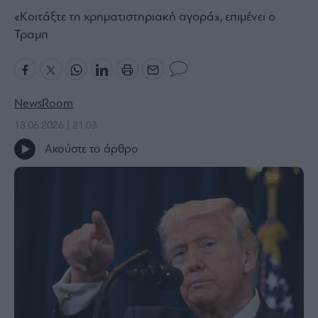
«Κοιτάξτε τη χρηματιστηριακή αγορά», επιμένει ο
Bloomberg
Τραμπ
Financial
Times
NewsRoom
The
18.06.2026 | 21:03
Wiseman
Ακούστε το άρθρο
Room
301
My
Story
Media
Winners
&
Losers
Επι-
θετικά