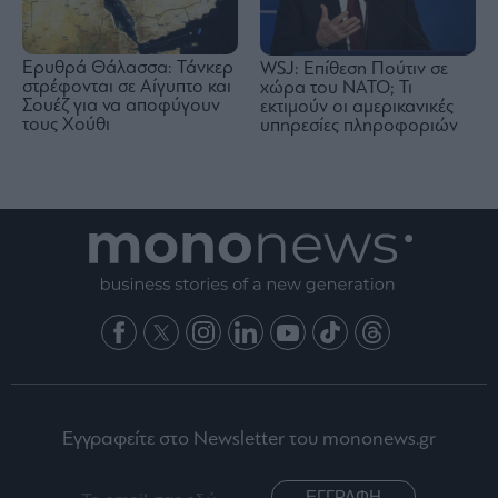
Ερυθρά Θάλασσα: Τάνκερ
WSJ: Eπίθεση Πούτιν σε
στρέφονται σε Αίγυπτο και
χώρα του ΝΑΤΟ; Τι
Σουέζ για να αποφύγουν
εκτιμούν οι αμερικανικές
τους Χούθι
υπηρεσίες πληροφοριών
Εγγραφείτε στο Newsletter του mononews.gr
ΕΓΓΡΑΦΗ