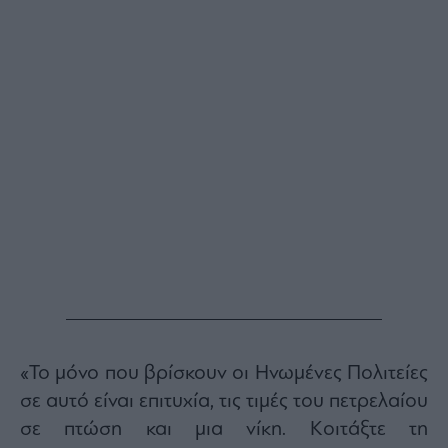
Buy-
Hold-
Sell
The
Value
Investor
Crypto
Χρηματιστηριακές
Ανακοινώσεις
Creative
Content
Branded
Content
Reports
&
«Το μόνο που βρίσκουν οι Ηνωμένες Πολιτείες
Branded
σε αυτό είναι επιτυχία, τις τιμές του πετρελαίου
Content
Calendar
σε πτώση και μια νίκη. Κοιτάξτε τη