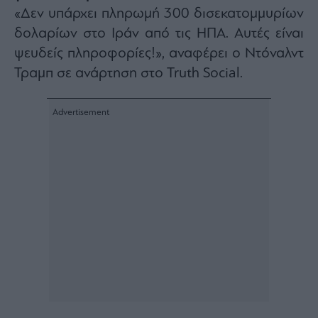
«Δεν υπάρχει πληρωμή 300 δισεκατομμυρίων
Architecture
&
δολαρίων στο Ιράν από τις ΗΠΑ. Αυτές είναι
Design
ψευδείς πληροφορίες!», αναφέρει ο Ντόναλντ
Fashion
Τραμπ σε ανάρτηση στο Truth Social.
&
Art
Watches
Yachts
Table
For
Two
Μετοχές
Αγορές
Trader's
book