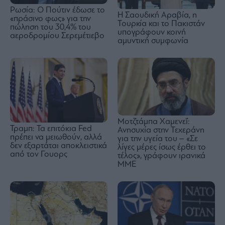
Ρωσία: Ο Πούτιν έδωσε το
Η Σαουδική Αραβία, η
«πράσινο φως» για την
Τουρκία και το Πακιστάν
πώληση του 30,4% του
υπογράφουν κοινή
αεροδρομίου Σερεμέτιεβο
αμυντική συμφωνία
Μοτζτάμπα Χαμενεΐ:
Τραμπ: Τα επιτόκια Fed
Ανησυχία στην Τεχεράνη
πρέπει να μειωθούν, αλλά
για την υγεία του – «Σε
δεν εξαρτάται αποκλειστικά
λίγες μέρες ίσως έρθει το
από τον Γουορς
τέλος», γράφουν ιρανικά
ΜΜΕ