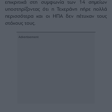
επικριτικά στη συμφωνία των 14 σημείων
agree
to
υποστηρίζοντας ότι η Τεχεράνη πήρε πολλά
our
Terms
and
περισσότερα και οι ΗΠΑ δεν πέτυχαν τους
Privacy
Notice.
στόχους τους.
You
can
opt
out
at
any
time.
This
site
is
protected
by
reCAPTCHA
and
the
Google
Privacy
Policy
and
Terms
of
Service
apply.
ότητα
ι
ίες