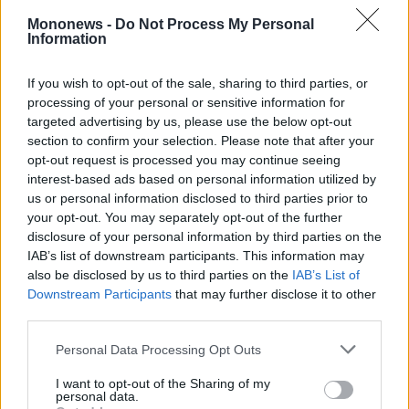
«Τέλος τα λόγια, τώρα μόνο πράξεις»: Η
Mononews -
Do Not Process My Personal
Information
Ρωσία προαναγγέλλει σκληρή απάντηση μετά
την επίθεση σε διυλιστήριο στη Μόσχα
If you wish to opt-out of the sale, sharing to third parties, or
Ιράν: «Οι ιρανικοί πύραυλοι είναι για να
processing of your personal or sensitive information for
targeted advertising by us, please use the below opt-out
εκτοξεύονται, όχι αντικείμενο
section to confirm your selection. Please note that after your
διαπραγματεύσεων» – Συμφωνεί ο Τραμπ
opt-out request is processed you may continue seeing
interest-based ads based on personal information utilized by
us or personal information disclosed to third parties prior to
your opt-out. You may separately opt-out of the further
disclosure of your personal information by third parties on the
IAB’s list of downstream participants. This information may
also be disclosed by us to third parties on the
IAB’s List of
Downstream Participants
that may further disclose it to other
third parties.
Personal Data Processing Opt Outs
I want to opt-out of the Sharing of my
personal data.