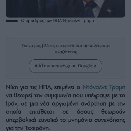
Rumors
ESG
Today
Ο πρόεδρος των ΗΠΑ Ντόναλντ Τραμπ
Mononews2030
Άρθρα
Συνεντεύξεις
Για να μας βλέπεις πιο συχνά στα αποτελέσματα
αναζήτησης
Add mononews.gr on Google
Les
Bons
Νίκη για τις ΗΠΑ, επιμένει ο
Ντόναλντ Τραμπ
Vivants
να θεωρεί την συμφωνία που υπέγραψε με το
Auto
Ιράν, σε μια νέα οργισμένη ανάρτηση με την
Life
οποία επιτίθεται σε όσους θεωρούν
&
υπερβολικά ευνοϊκό το μνημόνιο συνενόησης
Style
για την Τεχεράνη.
Υγεία