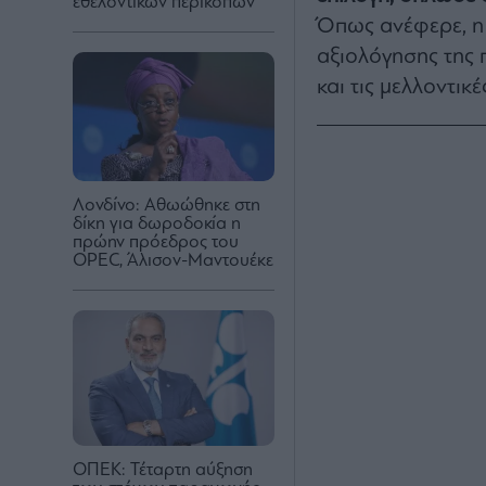
εθελοντικών περικοπών
Όπως ανέφερε, η 
αξιολόγησης της 
και τις μελλοντικ
Λονδίνο: Αθωώθηκε στη
δίκη για δωροδοκία η
πρώην πρόεδρος του
OPEC, Άλισον-Μαντουέκε
ΟΠΕΚ: Τέταρτη αύξηση