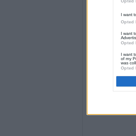
Opted 
I want t
Opted 
I want 
Advertis
Opted 
I want t
of my P
was col
Opted 