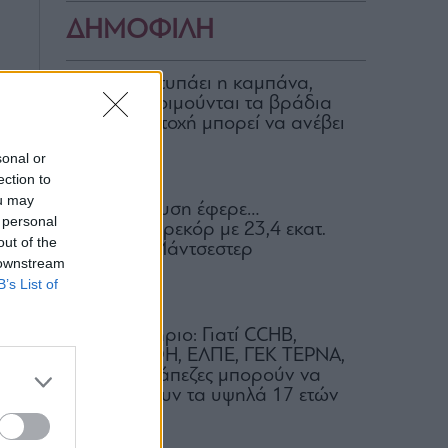
ΔΗΜΟΦΙΛΗ
Για ποιον χτυπάει η καμπάνα,
ποιοι δεν κοιμούνται τα βράδια
και ποια μετοχή μπορεί να ανέβει
100%
sonal or
06.08.2026
ection to
ou may
Η απαγόρευση έφερε…
 personal
συμφωνία-ρεκόρ με 23,4 εκατ.
out of the
ευρώ στη Μάντσεστερ
 downstream
Γιουνάιτεντ
B’s List of
06.08.2026
Χρηματιστήριο: Γιατί CCHB,
Metlen, MOH, ΕΛΠΕ, ΓΕΚ ΤΕΡΝΑ,
ΔΕΗ και τράπεζες μπορούν να
ν
συντηρήσουν τα υψηλά 17 ετών
06.08.2026