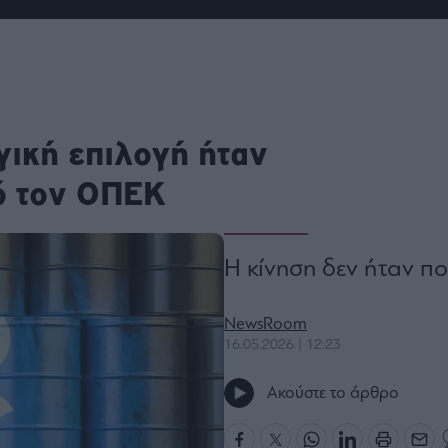
ου
r
ail,
γική επιλογή ήταν
s and
n opt
te is
CHA
ό τον ΟΠΕΚ
acy
rvice
H κίνηση δεν ήταν πο
NewsRoom
16.05.2026 | 12:23
Ακούστε το άρθρο