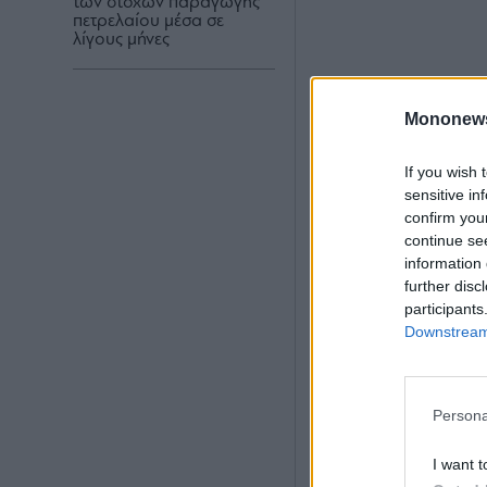
των στόχων παραγωγής
πετρελαίου μέσα σε
λίγους μήνες
Mononew
If you wish 
sensitive in
confirm you
continue se
information 
further disc
participants
Downstream 
Ο υπ. Ενέργειας π
υποκινούμενη και
Persona
ΗΑΕ.
I want t