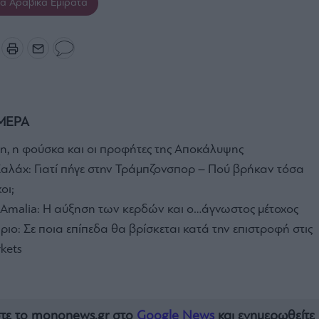
α Αραβικά Εμιράτα
ΜΕΡΑ
, η φούσκα και οι προφήτες της Αποκάλυψης
αλάχ: Γιατί πήγε στην Τράμπζονσπορ – Πού βρήκαν τόσα
οι;
 Amalia: H αύξηση των κερδών και ο…άγνωστος μέτοχος
ιο: Σε ποια επίπεδα θα βρίσκεται κατά την επιστροφή στις
kets
τε το mononews.gr στο
Google News
και ενημερωθείτε