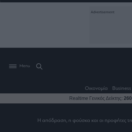
Ειδήσεις
Creative Conte
Οικονομία
The
Μετοχές
Branded Conten
Wiseman
Les
Business
Αγορές
Reports &
Bons
Room
Branded Conten
Vivants
301
Calendar
Τράπεζες
Trader's
book
Auto
My
Monocle Media
Menu
Ναυτιλία
Story
Lab
Buy-
Life
Hold-
Real
&
Media
Sell
Estate
Style
Οικονομία
Business
Winners
The
Ενέργεια
Realtime Γενικός Δείκτης:
260
Υγεία
Mononews100
&
Value
Losers
Investor
Πολιτική
Architecture
&
Επι-
Crypto
Η απόδραση, η φούσκα και οι προφήτες τ
Design
Πολιτισμός
θετικά
Χρηματιστηριακές
Εγγραφείτε σ