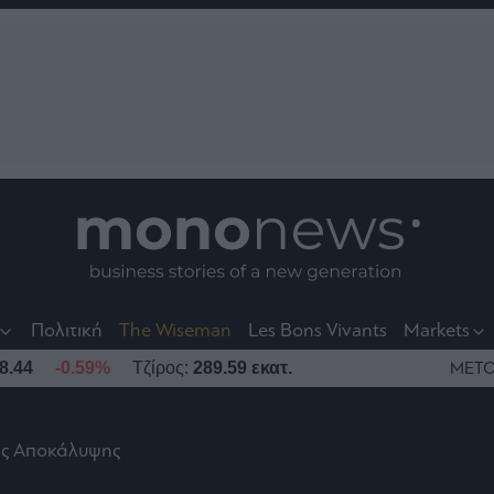
nt
t
t
Πολιτική
The Wiseman
Les Bons Vivants
Markets
8.44
-0.59%
Τζίρος:
289.59 εκατ.
ΜΕΤΟ
ης Αποκάλυψης
το