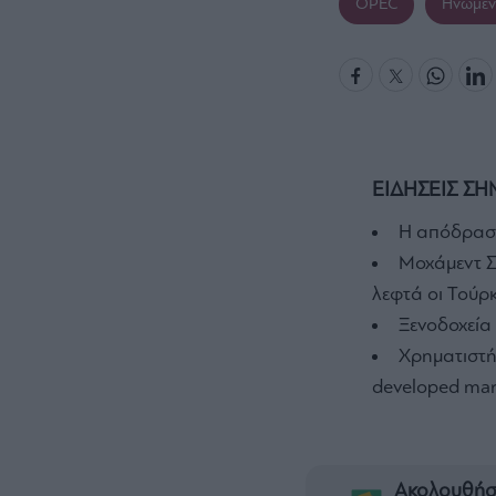
OPEC
Ηνωμέν
ΕΙΔΗΣΕΙΣ ΣΗ
Η απόδραση
Μοχάμεντ Σ
λεφτά οι Τούρκ
Ξενοδοχεία
Χρηματιστήρ
developed mar
Ακολουθήσ