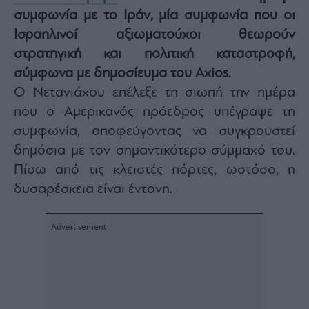
συμφωνία με το Ιράν, μία συμφωνία που οι
Architecture
&
Ισραηλινοί αξιωματούχοι θεωρούν
Design
στρατηγική και πολιτική καταστροφή,
Fashion
σύμφωνα με δημοσίευμα του Axios.
&
Art
Ο Νετανιάχου επέλεξε τη σιωπή την ημέρα
Watches
που ο Αμερικανός πρόεδρος υπέγραψε τη
Yachts
συμφωνία, αποφεύγοντας να συγκρουστεί
Table
δημόσια με τον σημαντικότερο σύμμαχό του.
For
Πίσω από τις κλειστές πόρτες, ωστόσο, η
Two
δυσαρέσκεια είναι έντονη.
Μετοχές
Αγορές
Trader's
book