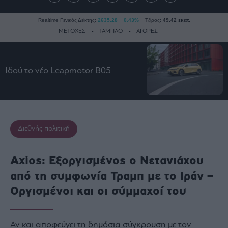
Realtime Γενικός Δείκτης:
2635.28
0.43%
Τζίρος:
49.42 εκατ.
ΜΕΤΟΧΕΣ
ΤΑΜΠΛΟ
ΑΓΟΡΕΣ
Ειδήσεις
Ιδού τo νέο Leapmotor B05
Οικονομία
Business
Τράπεζες
Ναυτιλία
Διεθνής πολιτική
Real
Estate
Axios: Εξοργισμένος ο Νετανιάχου
Ενέργεια
από τη συμφωνία Τραμπ με το Ιράν –
Πολιτική
Οργισμένοι και οι σύμμαχοί του
Πολιτισμός
Κοινωνία
Αν και αποφεύγει τη δημόσια σύγκρουση με τον
Law