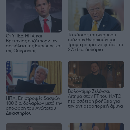
Το κόστος του «χρυσού
Οι ΥΠΕΞ ΗΠΑ και
στόλου» θωρηκτών του
Βρετανίας συζήτησαν την
Τραμπ μπορεί να φτάσει τα
ασφάλεια της Ευρώπης και
275 δισ. δολάρια
της Ουκρανίας
Βολοντίμιρ Ζελένσκι:
Αίτημα στον ΓΓ του ΝΑΤΟ
ΗΠΑ: Επιστροφές δασμών
περισσότερη βοήθεια για
100 δισ. δολαρίων μετά την
την αντιαεροπορική άμυνα
απόφαση του Ανώτατου
Δικαστηρίου