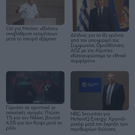
Citi για Metlen: «Βλέπει»
αναβάθμιση εκτιμήσεων
Δένδιας για τα έξι χρόνια
μετά το ισχυρό εξάμηνο
από την υπογραφή της
Συμφωνίας Οριοθέτησης
ΑΟΖ με την Αίγυπτο:
«Κατοχυρώσαμε το εθνικό
συμφέρον»
Γύρισαν σε αρνητικό οι
ασιατικές αγορές: Πτώση
NBG Securities για
1% για τον Nikkei, βουτιά
HelleniQ Energy: Χρονιά-
4,5% για τον Kospi μετά το
ρεκόρ μετά την έκρηξη των
ράλι
περιθωρίων διύλισης