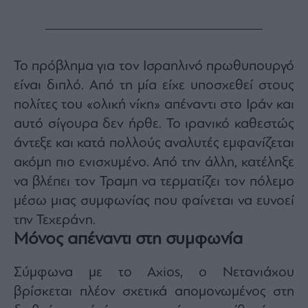
Monocle
Media
Lab
Το πρόβλημα για τον Ισραηλινό πρωθυπουργό
είναι διπλό. Από τη μία είχε υποσχεθεί στους
Mononews100
πολίτες του «ολική νίκη» απέναντι στο Ιράν και
αυτό σίγουρα δεν ήρθε. Το ιρανικό καθεστώς
άντεξε και κατά πολλούς αναλυτές εμφανίζεται
Εγγραφείτε
στο
ακόμη πιο ενισχυμένο. Από την άλλη, κατέληξε
Newsletter
να βλέπει τον Τραμπ να τερματίζει τον πόλεμο
του
μέσω μιας συμφωνίας που φαίνεται να ευνοεί
mononews.gr
την Τεχεράνη.
Μόνος απέναντι στη συμφωνία
Σύμφωνα με το Axios, ο Νετανιάχου
By
submitting
βρίσκεται πλέον σχετικά απομονωμένος στη
your
email,
you