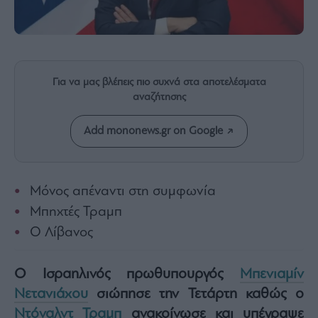
Rumors
ESG
Today
Mononews2030
Άρθρα
Για να μας βλέπεις πιο συχνά στα αποτελέσματα
αναζήτησης
Συνεντεύξεις
Add mononews.gr on Google
Μόνος απέναντι στη συμφωνία
Les
Bons
Μπηχτές Τραμπ
Vivants
O Λίβανος
Auto
Life
Ο Ισραηλινός πρωθυπουργός
Μπενιαμίν
&
Style
Νετανιάχου
σιώπησε την Τετάρτη καθώς ο
Υγεία
Ντόναλντ Τραμπ
ανακοίνωσε και υπέγραψε