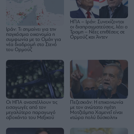
ΗΠΑ – Ιράν: Συνεχίζονται
οι διαπραγματεύσεις, λέει ο
Ιράν: Τι σημαίνει για την
Τραμπ – Νέες επιθέσεις σε
παγκόσμια οικονομία η
Ορμούζ και Άντεν
συμφωνία με το Ομάν για
νέα διαδρομή στο Στενό
του Ορμούζ
Οι ΗΠΑ αναστέλλουν τις
Πεζεσκιάν: Η επικοινωνία
εισαγωγές από τον
με τον ανώτατο ηγέτη
μεγαλύτερο παραγωγό
Μοτζτάμπα Χαμενεΐ είναι
αβοκάντο του Μεξικού
«τώρα πολύ δύσκολη»