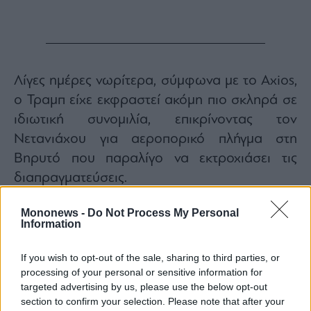
Λίγες ημέρες νωρίτερα, σύμφωνα με το Axios,
ο Τραμπ είχε εκφραστεί ακόμη πιο σκληρά σε
ιδιωτική συνομιλία, επικρίνοντας τον
Νετανιάχου για αεροπορικό πλήγμα στη
Βηρυτό που παραλίγο να εκτροχιάσει τις
διαπραγματεύσεις.
O Λίβανος
Mononews -
Do Not Process My Personal
Information
Η μεγαλύτερη ανησυχία του Ισραήλ αφορά τις
προβλέψεις της συμφωνίας για τον Λίβανο. Το
If you wish to opt-out of the sale, sharing to third parties, or
μνημόνιο αναφέρει ότι η κατάπαυση του
processing of your personal or sensitive information for
targeted advertising by us, please use the below opt-out
πυρός περιλαμβάνει και τις συγκρούσεις
section to confirm your selection. Please note that after your
μεταξύ Ισραήλ και Χεζμπολάχ, ενώ στο