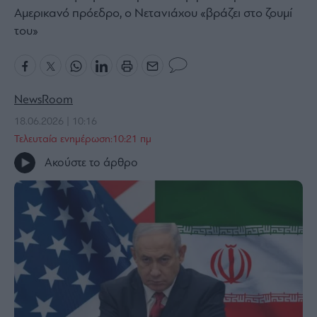
Αμερικανό πρόεδρο, ο Νετανιάχου «βράζει στο ζουμί
Bloomberg
του»
Financial
Times
NewsRoom
The
18.06.2026 | 10:16
Wiseman
Τελευταία ενημέρωση:10:21 πμ
Room
Ακούστε το άρθρο
301
My
Story
Media
Winners
&
Losers
Επι-
θετικά