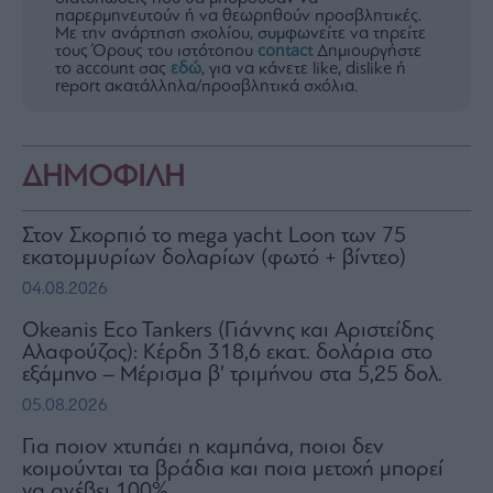
παρερμηνευτούν ή να θεωρηθούν προσβλητικές.
Με την ανάρτηση σχολίου, συμφωνείτε να τηρείτε
τους Όρους του ιστότοπου
contact
Δημιουργήστε
το account σας
εδώ
, για να κάνετε like, dislike ή
report ακατάλληλα/προσβλητικά σχόλια.
ΔΗΜΟΦΙΛΗ
Στον Σκορπιό το mega yacht Loon των 75
εκατομμυρίων δολαρίων (φωτό + βίντεο)
04.08.2026
Okeanis Eco Tankers (Γιάννης και Αριστείδης
Αλαφούζος): Κέρδη 318,6 εκατ. δολάρια στο
εξάμηνο – Μέρισμα β’ τριμήνου στα 5,25 δολ.
05.08.2026
Για ποιον χτυπάει η καμπάνα, ποιοι δεν
κοιμούνται τα βράδια και ποια μετοχή μπορεί
να ανέβει 100%