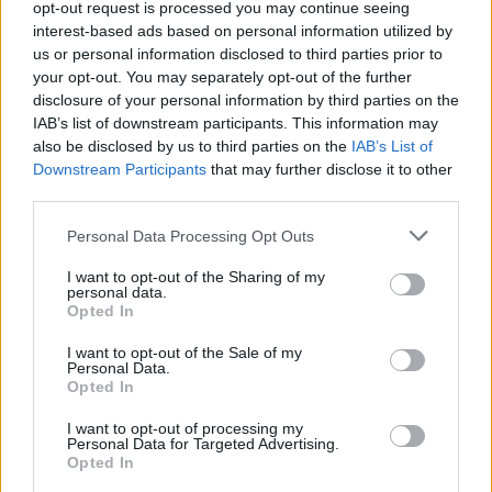
opt-out request is processed you may continue seeing
πλαίσιο μιας οριστικής συμφωνίας
interest-based ads based on personal information utilized by
us or personal information disclosed to third parties prior to
προβλέπεται αποχώρηση των ισραηλινών
your opt-out. You may separately opt-out of the further
δυνάμεων από τον νότιο Λίβανο.
disclosure of your personal information by third parties on the
Σύμβουλος του Νετανιάχου ξεκαθάρισε στο
IAB’s list of downstream participants. This information may
also be disclosed by us to third parties on the
IAB’s List of
Axios ότι το Ισραήλ δεν θεωρεί πως
Downstream Participants
that may further disclose it to other
δεσμεύεται από αυτό το σκέλος της
third parties.
συμφωνίας και επιμένει ότι δεν πρόκειται να
Personal Data Processing Opt Outs
αποχωρήσει εάν προηγουμένως δεν
αφοπλιστεί η Χεζμπολάχ.
I want to opt-out of the Sharing of my
personal data.
Ο ίδιος ο Τραμπ παραδέχθηκε δημοσίως ότι
Opted In
υπάρχει διαφωνία μεταξύ των δύο πλευρών
I want to opt-out of the Sale of my
για το ζήτημα του Λιβάνου, ενώ άσκησε εκ
Personal Data.
Opted In
νέου κριτική στις ισραηλινές επιχειρήσεις,
δηλώνοντας ότι δεν είναι αποδεκτό «να
I want to opt-out of processing my
Personal Data for Targeted Advertising.
γκρεμίζεται μια πολυκατοικία κάθε φορά που
Opted In
αναζητείται κάποιος».