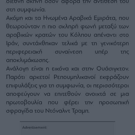
διεθνή σκηνή όσον αφορά την αντίθεσή του
agree
to
στη συμφωνία.
our
Terms
Ακόμη και τα Ηνωμένα Αραβικά Εμιράτα, που
and
Privacy
Notice.
θεωρούνταν η πιο σκληρή φωνή μεταξύ των
You
can
αραβικών κρατών του Κόλπου απέναντι στο
opt
out
Ιράν, συντάχθηκαν τελικά με τη γενικότερη
at
any
time.
περιφερειακή συναίνεση υπέρ της
This
site
αποκλιμάκωσης.
is
protected
Ανάλογη είναι η εικόνα και στην Ουάσιγκτον.
by
reCAPTCHA
and
Παρότι αρκετοί Ρεπουμπλικανοί εκφράζουν
the
Google
επιφυλάξεις για τη συμφωνία, οι περισσότεροι
Privacy
Policy
αποφεύγουν να επιτεθούν ανοιχτά σε μια
and
Terms
of
πρωτοβουλία που φέρει την προσωπική
Service
apply.
σφραγίδα του Ντόναλντ Τραμπ.
ότητα
ι
ίες