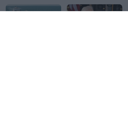
1x
Liquimar (Δημήτρης
Παπαδημητρίου):
Ναυπηγεί πλοίο Aframax
Διαψεύδει ο Τραμπ τα
στο Hengli
δημοσιεύματα για ελλείψεις
πυρομαχικών – «Οι ΗΠΑ
διαθέτουν τεράστια
αποθέματα», απειλεί με
φυλάκιση όσους μιλούν
για ελλείψεις
Fraport: Ισχυρή ανάπτυξη
στο πρώτο εξάμηνο 2026
SoftBank: Τριμηνιαία κέρδη