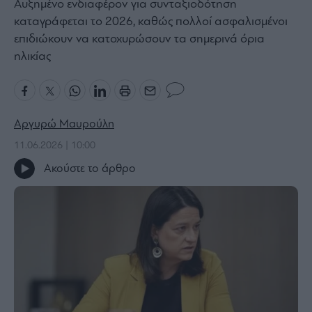
Αυξημένο ενδιαφέρον για συνταξιοδότηση
Bloomberg
καταγράφεται το 2026, καθώς πολλοί ασφαλισμένοι
Financial
επιδιώκουν να κατοχυρώσουν τα σημερινά όρια
Times
ηλικίας
The
Αργυρώ Μαυρούλη
Wiseman
11.06.2026 | 10:00
Room
301
Ακούστε το άρθρο
My
Story
Media
Winners
&
Losers
Επι-
θετικά