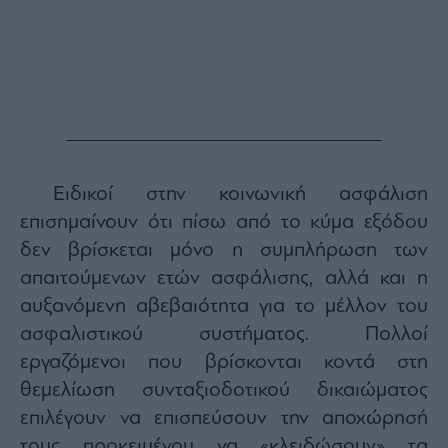
Monocle
Media
Lab
Mononews100
Ειδικοί στην κοινωνική ασφάλιση
Εγγραφείτε
επισημαίνουν ότι πίσω από το κύμα εξόδου
στο
δεν βρίσκεται μόνο η συμπλήρωση των
Newsletter
του
απαιτούμενων ετών ασφάλισης, αλλά και η
mononews.gr
αυξανόμενη αβεβαιότητα για το μέλλον του
ασφαλιστικού συστήματος. Πολλοί
εργαζόμενοι που βρίσκονται κοντά στη
θεμελίωση συνταξιοδοτικού δικαιώματος
By
submitting
επιλέγουν να επισπεύσουν την αποχώρησή
your
email,
τους προκειμένου να «κλειδώσουν» τα
you