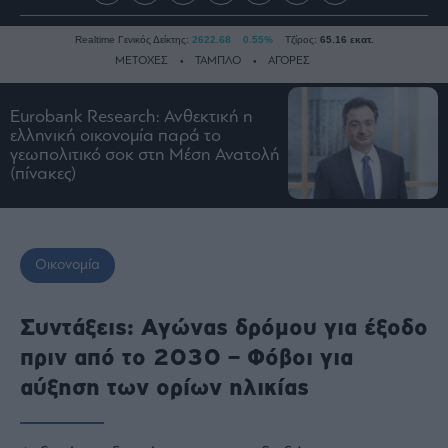
Realtime Γενικός Δείκτης:
2622.68
0.55%
Τζίρος:
65.16 εκατ.
ΜΕΤΟΧΕΣ
ΤΑΜΠΛΟ
ΑΓΟΡΕΣ
Eurobank Research: Ανθεκτική η
Ειδήσεις
ελληνική οικονομία παρά το
γεωπολιτικό σοκ στη Μέση Ανατολή
Οικονομία
(πίνακες)
Business
Τράπεζες
Ναυτιλία
Οικονομία
Real
Estate
Συντάξεις: Αγώνας δρόμου για έξοδο
Ενέργεια
πριν από το 2030 – Φόβοι για
Πολιτική
αύξηση των ορίων ηλικίας
Πολιτισμός
Κοινωνία
Law