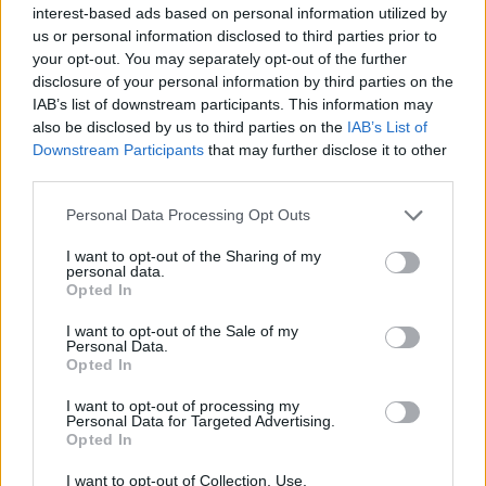
άτομα το 2018, ξεπέρασε τις 64.700 το 2022,
interest-based ads based on personal information utilized by
us or personal information disclosed to third parties prior to
επιβεβαιώνοντας τη διαρκή συρρίκνωση του
your opt-out. You may separately opt-out of the further
πληθυσμού. Η εξέλιξη αυτή σημαίνει ότι στο
disclosure of your personal information by third parties on the
μέλλον λιγότεροι εργαζόμενοι θα καλούνται να
IAB’s list of downstream participants. This information may
also be disclosed by us to third parties on the
IAB’s List of
χρηματοδοτήσουν περισσότερους
Downstream Participants
that may further disclose it to other
συνταξιούχους, δημιουργώντας πρόσθετες
third parties.
πιέσεις στο σύστημα κοινωνικής ασφάλισης.
Personal Data Processing Opt Outs
Οι προβλέψεις του ΟΟΣΑ
I want to opt-out of the Sharing of my
personal data.
Πρόσθετο προβληματισμό προκαλούν και οι
Opted In
προβλέψεις διεθνών οργανισμών για τις
I want to opt-out of the Sale of my
μελλοντικές ηλικίες συνταξιοδότησης.
Personal Data.
Opted In
Σύμφωνα με την έκθεση «Pensions at a
Glance 2025» του ΟΟΣΑ, η πραγματική ηλικία
I want to opt-out of processing my
Personal Data for Targeted Advertising.
συνταξιοδότησης για όσους σήμερα
Opted In
αποχωρούν στα 62 έτη με 40 χρόνια
I want to opt-out of Collection, Use,