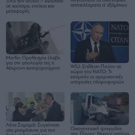
Αυγούστου τα οικονομικά
3,4% τον Ιούλιο – «Φωτιά»
αποτελέσματα α’ εξάμηνου
σε καύσιμα, ενοίκια και
μεταφορές
Marfin: Προθεσμία έλαβε
για την απολογία της η
WSJ: Eπίθεση Πούτιν σε
46χρονη κατηγορούμενη
χώρα του ΝΑΤΟ; Τι
εκτιμούν οι αμερικανικές
υπηρεσίες πληροφοριών
Λένα Σαμαρά: Συγκίνηση
Οικογενειακή τραγωδία
στο μνημόσυνο για τον
στις Σέρρες: Νεκροί μητέρα