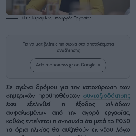
Rumors
ESG
Today
Νίκη Κεραμέως, υπουργός Εργασίας
Mononews2030
Άρθρα
Συνεντεύξεις
Για να μας βλέπεις πιο συχνά στα αποτελέσματα
αναζήτησης
Add mononews.gr on Google
Les
Σε αγώνα δρόμου για την κατοχύρωση των
Bons
σημερινών προϋποθέσεων
συνταξιοδότησης
Vivants
έχει εξελιχθεί η έξοδος χιλιάδων
Auto
ασφαλισμένων από την αγορά εργασίας,
Life
&
καθώς εντείνεται η ανησυχία ότι μετά το 2030
Style
τα όρια ηλικίας θα αυξηθούν εκ νέου λόγω
Υγεία