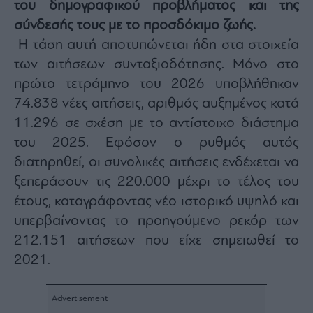
του δημογραφικού προβλήματος και της
Architecture
σύνδεσής τους με το προσδόκιμο ζωής.
&
Design
Η τάση αυτή αποτυπώνεται ήδη στα στοιχεία
Fashion
των αιτήσεων συνταξιοδότησης. Μόνο στο
&
πρώτο τετράμηνο του 2026 υποβλήθηκαν
Art
74.838 νέες αιτήσεις, αριθμός αυξημένος κατά
Watches
11.296 σε σχέση με το αντίστοιχο διάστημα
Yachts
του 2025. Εφόσον ο ρυθμός αυτός
Table
διατηρηθεί, οι συνολικές αιτήσεις ενδέχεται να
For
Two
ξεπεράσουν τις 220.000 μέχρι το τέλος του
έτους, καταγράφοντας νέο ιστορικό υψηλό και
υπερβαίνοντας το προηγούμενο ρεκόρ των
212.151 αιτήσεων που είχε σημειωθεί το
Μετοχές
2021.
Αγορές
Trader's
book