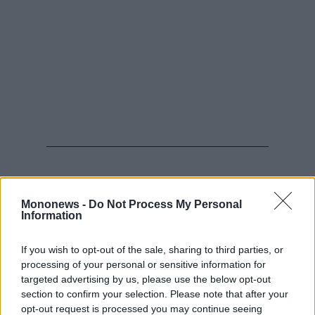
Παράλληλα, η Ελλάδα εξακολουθεί να
καταγράφει ένα από τα χαμηλότερα ποσοστά
Mononews -
Do Not Process My Personal
Information
γεννήσεων στην Ευρώπη. Το φυσικό ισοζύγιο
πληθυσμού παραμένει έντονα αρνητικό,
If you wish to opt-out of the sale, sharing to third parties, or
καθώς οι θάνατοι υπερβαίνουν σημαντικά τις
processing of your personal or sensitive information for
targeted advertising by us, please use the below opt-out
γεννήσεις. Η διαφορά γεννήσεων και
section to confirm your selection. Please note that after your
θανάτων, που ήταν αρνητική κατά 33.856
opt-out request is processed you may continue seeing