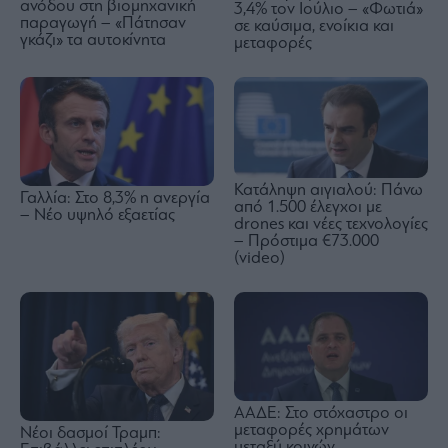
ανόδου στη βιομηχανική
3,4% τον Ιούλιο – «Φωτιά»
παραγωγή – «Πάτησαν
σε καύσιμα, ενοίκια και
γκάζι» τα αυτοκίνητα
μεταφορές
Κατάληψη αιγιαλού: Πάνω
Γαλλία: Στο 8,3% η ανεργία
από 1.500 έλεγχοι με
– Νέο υψηλό εξαετίας
drones και νέες τεχνολογίες
– Πρόστιμα €73.000
(video)
ΑΑΔΕ: Στο στόχαστρο οι
μεταφορές χρημάτων
Nέοι δασμοί Τραμπ:
μεταξύ κοινών