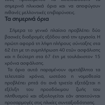
agree
σημερινά ηλικιακά όρια και να αποφύγουν
to
our
Terms
πιθανές μελλοντικές επιβαρύνσεις.
and
Privacy
Τα σημερινά όρια
Notice.
You
can
opt
Σήμερα το γενικό πλαίσιο προβλέπει δύο
out
at
βασικές διαδρομές εξόδου από την εργασία. Η
any
time.
This
πρώτη αφορά τη λήψη πλήρους σύνταξης στα
site
is
62 έτη με τη συμπλήρωση 40 ετών ασφάλισης
protected
by
και η δεύτερη στα 67 έτη με τουλάχιστον 15
reCAPTCHA
and
the
χρόνια ασφάλισης.
Google
Privacy
Τα όρια αυτά παραμένουν αμετάβλητα τα
Policy
and
τελευταία χρόνια, ωστόσο η νομοθεσία
Terms
of
Service
προβλέπει ρητά ότι ανά τριετία εξετάζεται η
apply.
εξέλιξη του προσδόκιμου ζωής του
πληθυσμού και αξιολογείται εάν απαιτούνται
ότητα
ι
προσαρμογές στις ηλικίες συνταξιοδότησης.
ίες