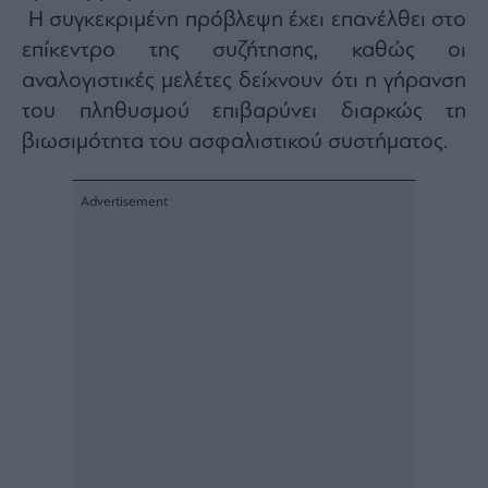
ας
Η συγκεκριμένη πρόβλεψη έχει επανέλθει στο
οι
επίκεντρο της συζήτησης, καθώς οι
ήσης
αναλογιστικές μελέτες δείχνουν ότι η γήρανση
του πληθυσμού επιβαρύνει διαρκώς τη
4
news.gr
βιωσιμότητα του ασφαλιστικού συστήματος.
ghts
rved