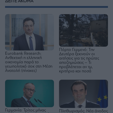
ΔΕΙΤΕ ΑΚΟΜΑ
Πόρτο Γερμενό: Την
Eurobank Research:
Δευτέρα ξεκινούν οι
Ανθεκτική η ελληνική
αιτήσεις για τις πρώτες
οικονομία παρά το
αποζημιώσεις – Τι
γεωπολιτικό σοκ στη Μέση
προβλέπεται αν τμ,
Ανατολή (πίνακες)
κριτήρια και ποσά
Γερμανία: Τρίτος μήνας
Πληθωρισμός: Νέα άνοδος