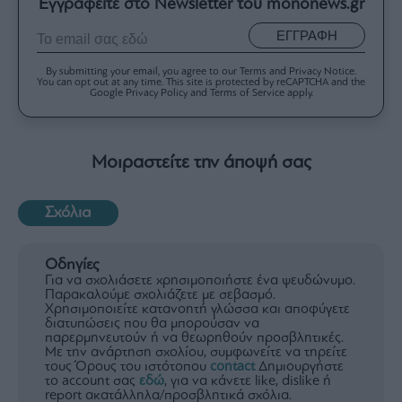
Εγγραφείτε στο Newsletter του mononews.gr
ΕΓΓΡΑΦΗ
By submitting your email, you agree to our Terms and Privacy Notice.
You can opt out at any time. This site is protected by reCAPTCHA and the
Google Privacy Policy and Terms of Service apply.
Μοιραστείτε την άποψή σας
Σχόλια
Οδηγίες
Για να σχολιάσετε χρησιμοποιήστε ένα ψευδώνυμο.
Παρακαλούμε σχολιάζετε με σεβασμό.
Χρησιμοποιείτε κατανοητή γλώσσα και αποφύγετε
διατυπώσεις που θα μπορούσαν να
παρερμηνευτούν ή να θεωρηθούν προσβλητικές.
Με την ανάρτηση σχολίου, συμφωνείτε να τηρείτε
τους Όρους του ιστότοπου
contact
Δημιουργήστε
το account σας
εδώ
, για να κάνετε like, dislike ή
report ακατάλληλα/προσβλητικά σχόλια.