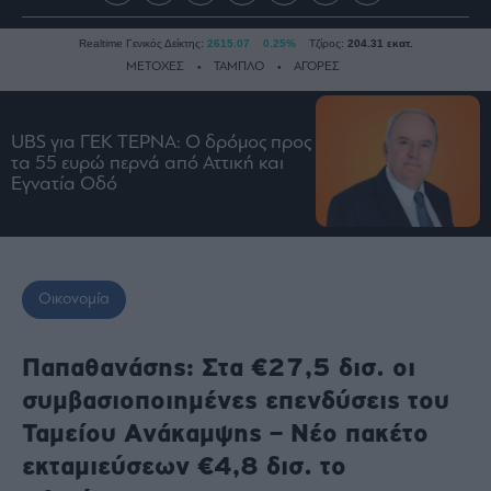
Realtime Γενικός Δείκτης:
2615.07
0.25%
Τζίρος:
204.31 εκατ.
ΜΕΤΟΧΕΣ
ΤΑΜΠΛΟ
ΑΓΟΡΕΣ
UBS για ΓΕΚ ΤΕΡΝΑ: Ο δρόμος προς
Ειδήσεις
τα 55 ευρώ περνά από Αττική και
Οικονομία
Εγνατία Οδό
Business
Τράπεζες
Ναυτιλία
Οικονομία
Real
Estate
Ενέργεια
Παπαθανάσης: Στα €27,5 δισ. οι
Πολιτική
συμβασιοποιημένες επενδύσεις του
Πολιτισμός
Ταμείου Ανάκαμψης – Νέο πακέτο
Κοινωνία
εκταμιεύσεων €4,8 δισ. το
Law