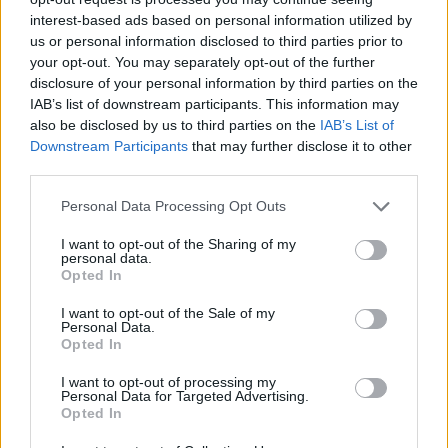
διατεθεί όλοι οι πόροι προς τις τράπεζες» και
interest-based ads based on personal information utilized by
πλέον απομένει μόνο «η ολοκλήρωση των
us or personal information disclosed to third parties prior to
συμβασιοποιήσεων μέχρι την τεθείσα
your opt-out. You may separately opt-out of the further
disclosure of your personal information by third parties on the
προθεσμία του τέλους Μαΐου».
IAB’s list of downstream participants. This information may
Ανέφερε ότι έχουν ήδη υπογραφεί 798
also be disclosed by us to third parties on the
IAB’s List of
συμβάσεις συνολικού ύψους 27,5 δισ. ευρώ,
Downstream Participants
that may further disclose it to other
third parties.
εκ των οποίων 12,5 δισ. ευρώ προέρχονται
από δάνεια του Ταμείου Ανάκαμψης, 8,8 δισ.
Personal Data Processing Opt Outs
ευρώ από τραπεζικά κεφάλαια και 6,2 δισ.
I want to opt-out of the Sharing of my
ευρώ από ίδια συμμετοχή επενδυτών.
personal data.
Opted In
I want to opt-out of the Sale of my
Personal Data.
Opted In
I want to opt-out of processing my
Personal Data for Targeted Advertising.
Opted In