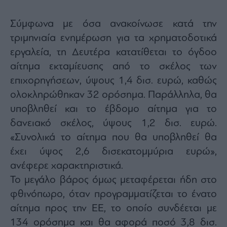
agree
to
our
Σύμφωνα με όσα ανακοίνωσε κατά την
Terms
and
Privacy
τριμηνιαία ενημέρωση για τα χρηματοδοτικά
Notice.
You
εργαλεία, τη Δευτέρα κατατίθεται το όγδοο
can
opt
αίτημα εκταμίευσης από το σκέλος των
out
at
any
επιχορηγήσεων, ύψους 1,4 δισ. ευρώ, καθώς
time.
This
ολοκληρώθηκαν 32 ορόσημα. Παράλληλα, θα
site
is
υποβληθεί και το έβδομο αίτημα για το
protected
by
reCAPTCHA
δανειακό σκέλος, ύψους 1,2 δισ. ευρώ.
and
the
«Συνολικά το αίτημα που θα υποβληθεί θα
Google
Privacy
έχει ύψος 2,6 δισεκατομμύρια ευρώ»,
Policy
and
Terms
ανέφερε χαρακτηριστικά.
of
Service
Το μεγάλο βάρος όμως μεταφέρεται ήδη στο
apply.
φθινόπωρο, όταν προγραμματίζεται το ένατο
αίτημα προς την ΕΕ, το οποίο συνδέεται με
ότητα
ι
134 ορόσημα και θα αφορά ποσό 3,8 δισ.
ίες