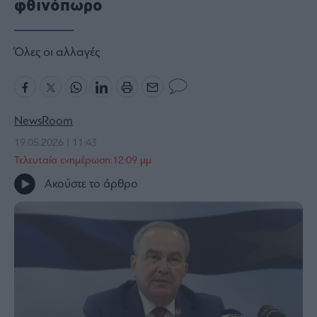
φθινόπωρο
Bloomberg
Financial
Όλες οι αλλαγές
Times
The
NewsRoom
Wiseman
19.05.2026 | 11:43
Room
Τελευταία ενημέρωση:12:09 μμ
301
Ακούστε το άρθρο
My
Story
Media
Winners
&
Losers
Επι-
θετικά