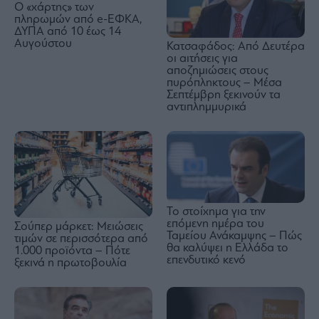
Ο «χάρτης» των
πληρωμών από e-ΕΦΚΑ,
ΔΥΠΑ από 10 έως 14
Αυγούστου
Κατσαφάδος: Από Δευτέρα
οι αιτήσεις για
αποζημιώσεις στους
πυρόπληκτους – Μέσα
Σεπτέμβρη ξεκινούν τα
αντιπλημμυρικά
Το στοίχημα για την
επόμενη ημέρα του
Σούπερ μάρκετ: Μειώσεις
Ταμείου Ανάκαμψης – Πώς
τιμών σε περισσότερα από
θα καλύψει η Ελλάδα το
1.000 προϊόντα – Πότε
επενδυτικό κενό
ξεκινά η πρωτοβουλία