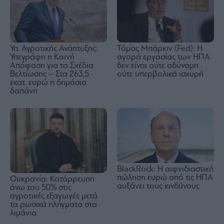
Υπ. Αγροτικής Ανάπτυξης:
Τόμας Μπάρκιν (Fed): Η
Υπεγράφη η Κοινή
αγορά εργασίας των ΗΠΑ
Απόφαση για τα Σχέδια
δεν είναι ούτε αδύναμη
Βελτίωσης – Στα 263,5
ούτε υπερβολικά ισχυρή
εκατ. ευρώ η δημόσια
δαπάνη
BlackRock: Η αιφνιδιαστική
πώληση ευρώ από τις ΗΠΑ
Ουκρανία: Κατάρρευση
αυξάνει τους κινδύνους
άνω του 50% στις
αγροτικές εξαγωγές μετά
τα ρωσικά πλήγματα στα
λιμάνια