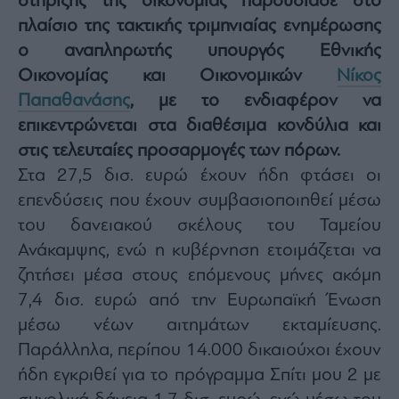
στήριξης της οικονομίας παρουσίασε στο
Architecture
πλαίσιο της τακτικής τριμηνιαίας ενημέρωσης
&
ο αναπληρωτής υπουργός Εθνικής
Design
Οικονομίας και Οικονομικών
Νίκος
Fashion
&
Παπαθανάσης
, με το ενδιαφέρον να
Art
επικεντρώνεται στα διαθέσιμα κονδύλια και
Watches
στις τελευταίες προσαρμογές των πόρων.
Yachts
Στα 27,5 δισ. ευρώ έχουν ήδη φτάσει οι
Table
επενδύσεις που έχουν συμβασιοποιηθεί μέσω
For
Two
του δανειακού σκέλους του Ταμείου
Ανάκαμψης, ενώ η κυβέρνηση ετοιμάζεται να
ζητήσει μέσα στους επόμενους μήνες ακόμη
7,4 δισ. ευρώ από την Ευρωπαϊκή Ένωση
Μετοχές
μέσω νέων αιτημάτων εκταμίευσης.
Αγορές
Παράλληλα, περίπου 14.000 δικαιούχοι έχουν
Trader's
ήδη εγκριθεί για το πρόγραμμα Σπίτι μου 2 με
book