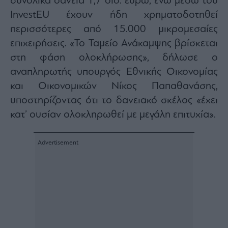
συνολικά δάνεια 1,7 δισ. ευρώ, ενώ μέσω του
Buy-
Hold-
InvestEU έχουν ήδη χρηματοδοτηθεί
Sell
περισσότερες από 15.000 μικρομεσαίες
The
επιχειρήσεις. «Το Ταμείο Ανάκαμψης βρίσκεται
Value
Investor
στη φάση ολοκλήρωσης», δήλωσε ο
αναπληρωτής υπουργός Εθνικής Οικονομίας
Crypto
και Οικονομικών Νίκος Παπαθανάσης,
Χρηματιστηριακές
Ανακοινώσεις
υποστηρίζοντας ότι το δανειακό σκέλος «έχει
κατ’ ουσίαν ολοκληρωθεί με μεγάλη επιτυχία».
Creative
Content
Branded
Content
Reports
&
Branded
Content
Calendar