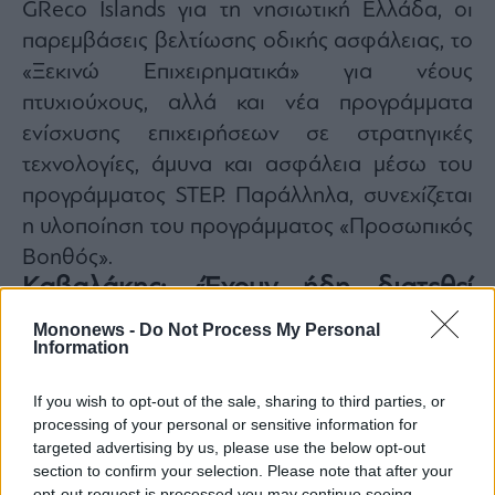
GReco Islands για τη νησιωτική Ελλάδα, οι
παρεμβάσεις βελτίωσης οδικής ασφάλειας, το
«Ξεκινώ Επιχειρηματικά» για νέους
πτυχιούχους, αλλά και νέα προγράμματα
ενίσχυσης επιχειρήσεων σε στρατηγικές
τεχνολογίες, άμυνα και ασφάλεια μέσω του
προγράμματος STEP. Παράλληλα, συνεχίζεται
η υλοποίηση του προγράμματος «Προσωπικός
Βοηθός».
Καβαλάκης: «Έχουν ήδη διατεθεί
όλοι οι πόροι προς τις τράπεζες»
Mononews -
Do Not Process My Personal
Information
Για το δανειακό σκέλος του Ταμείου
If you wish to opt-out of the sale, sharing to third parties, or
Ανάκαμψης, ο Διοικητής της Ειδικής Υπηρεσίας
processing of your personal or sensitive information for
Συντονισμού του Ταμείου Ανάκαμψης
targeted advertising by us, please use the below opt-out
Ορέστης Καβαλάκης σημείωσε ότι «έχουν ήδη
section to confirm your selection. Please note that after your
opt-out request is processed you may continue seeing