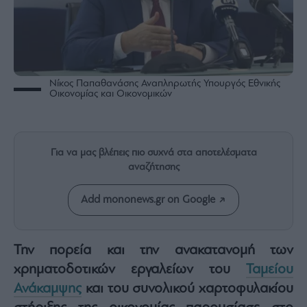
Rumors
ESG
Today
Mononews2030
Άρθρα
Νίκος Παπαθανάσης Αναπληρωτής Υπουργός Εθνικής
Οικονομίας και Οικονομικών
Συνεντεύξεις
Για να μας βλέπεις πιο συχνά στα αποτελέσματα
αναζήτησης
Les
Add mononews.gr on Google
Bons
Vivants
Auto
Την πορεία και την ανακατανομή των
Life
χρηματοδοτικών εργαλείων του
Ταμείου
&
Style
Ανάκαμψης
και του συνολικού χαρτοφυλακίου
Υγεία