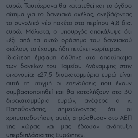
ας
ευρώ. Ταυτόχρονα θα κατατεθεί και το όγδοο
οι
αίτημα για το δανειακό σκέλος, ανεβάζοντας
ήσης
το συνολικό νέο πακέτο στα περίπου 4,8 δισ.
ευρώ. Μάλιστα, ο υπουργός αποκάλυψε ότι
4
news.gr
«έξι από τα οκτώ ορόσημα του δανειακού
ghts
rved
σκέλους τα έχουμε ήδη πετύχει νωρίτερα».
Ιδιαίτερη έμφαση δόθηκε στο αποτύπωμα
των δανείων του Ταμείου Ανάκαμψης στην
οικονομία: «27,5 δισεκατομμύρια ευρώ είναι
αυτή τη στιγμή οι επενδύσεις που έχουν
συμβασιοποιηθεί και θα καταλήξουν στα 30
δισεκατομμύρια ευρώ», ανέφερε ο κ.
Παπαθανάσης, σημειώνοντας ότι οι
χρηματοδοτήσεις αυτές «πρόσθεσαν στο ΑΕΠ
της χώρας και μας έδωσαν ανάπτυξη
υπερδιπλάσια της Ευρώπης».