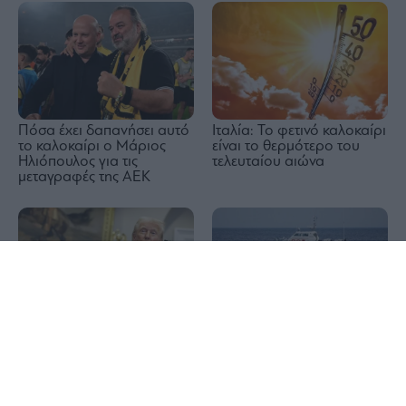
Πόσα έχει δαπανήσει αυτό
Ιταλία: Το φετινό καλοκαίρι
το καλοκαίρι ο Μάριος
είναι το θερμότερο του
Ηλιόπουλος για τις
τελευταίου αιώνα
μεταγραφές της ΑΕΚ
1x
Τραμπ: Ο πόλεμος στο
Δραπετσώνα: Συνελήφθη ο
Ιράν θα τελειώσει σύντομα
πλοίαρχος δεξαμενόπλοιου
για θαλάσσια ρύπανση
στον όρμο Κράκαρη