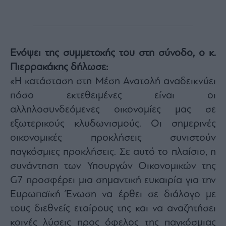
Monocle
Media
Lab
Ενόψει της συμμετοχής του στη σύνοδο, ο κ.
Mononews100
Πιερρακάκης δήλωσε:
«Η κατάσταση στη Μέση Ανατολή αναδεικνύει
πόσο εκτεθειμένες είναι οι
Εγγραφείτε
αλληλοσυνδεόμενες οικονομίες μας σε
στο
εξωτερικούς κλυδωνισμούς. Οι σημερινές
Newsletter
οικονομικές προκλήσεις συνιστούν
του
mononews.gr
παγκόσμιες προκλήσεις. Σε αυτό το πλαίσιο, η
συνάντηση των Υπουργών Οικονομικών της
G7 προσφέρει μια σημαντική ευκαιρία για την
Ευρωπαϊκή Ένωση να έρθει σε διάλογο με
By
τους διεθνείς εταίρους της και να αναζητήσει
submitting
your
email,
κοινές λύσεις προς όφελος της παγκόσμιας
you