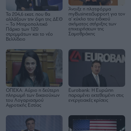
Άνοιξε η πλατφόρμα
myBusinessSupport για τον
Τα 204,6 εκατ. που θα
α’ κύκλο του ειδικού
αλλάξουν την όψη της ΔΕΘ
σχήματος στήριξης των
– Το Μητροπολιτικό
επιχειρήσεων της
Πάρκο των 120
Σαμοθράκης
στρεμμάτων και το νέο
Βελλίδειο
Eurobank: Η Ευρώπη
ΟΠΕΚΑ: Αύριο η δεύτερη
παραμένει εκτεθειμένη στις
πληρωμή των δικαιούχων
ενεργειακές κρίσεις
του Λογαριασμού
Αγροτικής Εστίας