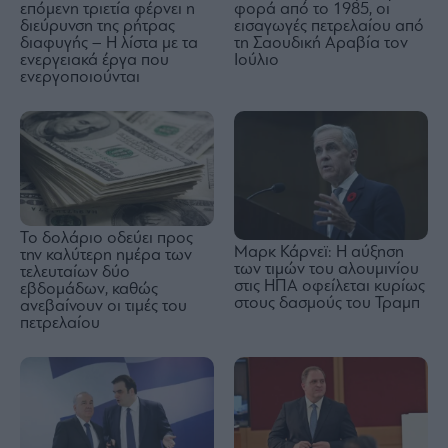
επόμενη τριετία φέρνει η
φορά από το 1985, οι
διεύρυνση της ρήτρας
εισαγωγές πετρελαίου από
διαφυγής – Η λίστα με τα
τη Σαουδική Αραβία τον
ενεργειακά έργα που
Ιούλιο
ενεργοποιούνται
Το δολάριο οδεύει προς
Μαρκ Κάρνεϊ: Η αύξηση
την καλύτερη ημέρα των
των τιμών του αλουμινίου
τελευταίων δύο
στις ΗΠΑ οφείλεται κυρίως
εβδομάδων, καθώς
στους δασμούς του Τραμπ
ανεβαίνουν οι τιμές του
πετρελαίου