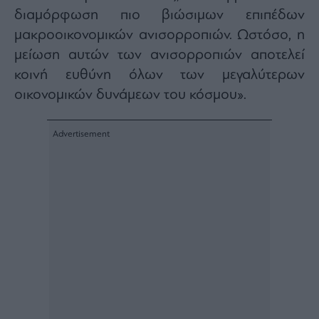
ας
διαμόρφωση πιο βιώσιμων επιπέδων
οι
μακροοικονομικών ανισορροπιών. Ωστόσο, η
ήσης
μείωση αυτών των ανισορροπιών αποτελεί
κοινή ευθύνη όλων των μεγαλύτερων
4
news.gr
οικονομικών δυνάμεων του κόσμου».
ghts
rved