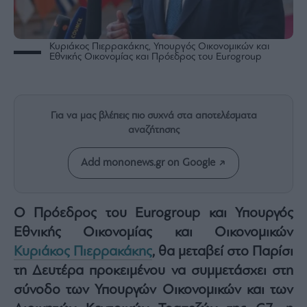
Rumors
ESG
Today
Κυριάκος Πιερρακάκης, Υπουργός Οικονομικών και
Εθνικής Οικονομίας και Πρόεδρος του Eurogroup
Mononews2030
Άρθρα
Συνεντεύξεις
Για να μας βλέπεις πιο συχνά στα αποτελέσματα
αναζήτησης
Add mononews.gr on Google
Les
Bons
Ο Πρόεδρος του Eurogroup και Υπουργός
Vivants
Εθνικής Οικονομίας και Οικονομικών
Auto
Κυριάκος Πιερρακάκης
, θα μεταβεί στο Παρίσι
Life
&
τη Δευτέρα προκειμένου να συμμετάσχει στη
Style
σύνοδο των Υπουργών Οικονομικών και των
Υγεία