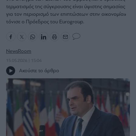
τερματισμός της σύγκρουσης είναι ύψιστης σημασίας
Bloomberg
για τον περιορισμό των επιπτώσεων στην οικονομία»
Financial
τόνισε ο Πρόεδρος του Eurogroup.
Times
NewsRoom
The
Wiseman
15.05.2026 | 15:04
Room
Ακούστε το άρθρο
301
My
Story
Media
Winners
&
Losers
Επι-
θετικά