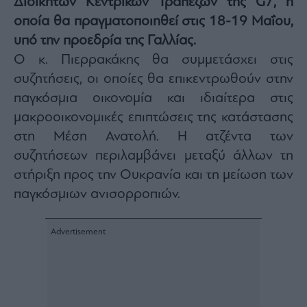
Διοικητών Κεντρικών Τραπεζών της G7, η
Architecture
οποία θα πραγματοποιηθεί στις 18-19 Μαΐου,
&
υπό την προεδρία της Γαλλίας.
Design
Ο κ. Πιερρακάκης θα συμμετάσχει στις
Fashion
&
συζητήσεις, οι οποίες θα επικεντρωθούν στην
Art
παγκόσμια οικονομία και ιδιαίτερα στις
Watches
μακροοικονομικές επιπτώσεις της κατάστασης
Yachts
στη Μέση Ανατολή. Η ατζέντα των
Table
συζητήσεων περιλαμβάνει μεταξύ άλλων τη
For
Two
στήριξη προς την Ουκρανία και τη μείωση των
παγκόσμιων ανισορροπιών.
Μετοχές
Αγορές
Trader's
book