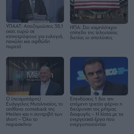
ΥΠΑΑΤ: Αποζημιώσεις 38,1
ΗΠΑ: Στο χαμηλότερο
εκατ. ευρώ σε
επίπεδο της τελευταίας
κτηνοτρόφους για ευλογιά,
διετίας οι απολύσεις
πανώλη και αφθώδη
πυρετό
Ο (πεισματάρης)
Επενδύσεις 1 δισ. την
Ευάγγελος Μυτιληναίος, το
επόμενη τριετία φέρνει η
απίθανο comeback της
διεύρυνση της ρήτρας
Μetlen και η συντριβή των
διαφυγής – Η λίστα με τα
short – Όλο το
ενεργειακά έργα που
παρασκήνιο
ενεργοποιούνται