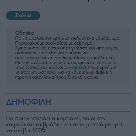
Σχόλια
Οδηγίες
Για να σχολιάσετε χρησιμοποιήστε ένα ψευδώνυμο.
Παρακαλούμε σχολιάζετε με σεβασμό.
Χρησιμοποιείτε κατανοητή γλώσσα και αποφύγετε
διατυπώσεις που θα μπορούσαν να
παρερμηνευτούν ή να θεωρηθούν προσβλητικές.
Με την ανάρτηση σχολίου, συμφωνείτε να τηρείτε
τους Όρους του ιστότοπου
contact
Δημιουργήστε
το account σας
εδώ
, για να κάνετε like, dislike ή
report ακατάλληλα/προσβλητικά σχόλια.
ΔΗΜΟΦΙΛΗ
Για ποιον χτυπάει η καμπάνα, ποιοι δεν
κοιμούνται τα βράδια και ποια μετοχή μπορεί
να ανέβει 100%