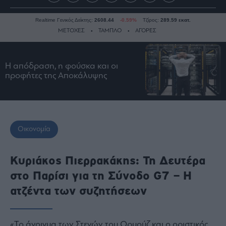
Realtime Γενικός Δείκτης:
2608.44
-0.59%
Τζίρος:
289.59 εκατ.
ΜΕΤΟΧΕΣ
ΤΑΜΠΛΟ
ΑΓΟΡΕΣ
Η απόδραση, η φούσκα και οι
Ειδήσεις
προφήτες της Αποκάλυψης
Οικονομία
Business
Τράπεζες
Ναυτιλία
Οικονομία
Real
Estate
Κυριάκος Πιερρακάκης: Τη Δευτέρα
Ενέργεια
στο Παρίσι για τη Σύνοδο G7 – Η
Πολιτική
ατζέντα των συζητήσεων
Πολιτισμός
Κοινωνία
«Το άνοιγμα των Στενών του Ορμούζ και ο οριστικός
Law