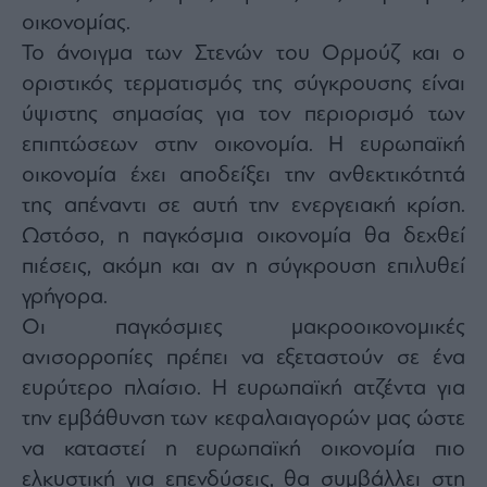
agree
οικονομίας.
to
our
Το άνοιγμα των Στενών του Ορμούζ και ο
Terms
and
Privacy
οριστικός τερματισμός της σύγκρουσης είναι
Notice.
You
ύψιστης σημασίας για τον περιορισμό των
can
opt
επιπτώσεων στην οικονομία. Η ευρωπαϊκή
out
at
any
οικονομία έχει αποδείξει την ανθεκτικότητά
time.
This
της απέναντι σε αυτή την ενεργειακή κρίση.
site
is
Ωστόσο, η παγκόσμια οικονομία θα δεχθεί
protected
by
reCAPTCHA
πιέσεις, ακόμη και αν η σύγκρουση επιλυθεί
and
the
γρήγορα.
Google
Privacy
Οι παγκόσμιες μακροοικονομικές
Policy
and
Terms
ανισορροπίες πρέπει να εξεταστούν σε ένα
of
Service
ευρύτερο πλαίσιο. Η ευρωπαϊκή ατζέντα για
apply.
την εμβάθυνση των κεφαλαιαγορών μας ώστε
να καταστεί η ευρωπαϊκή οικονομία πιο
ότητα
ι
ελκυστική για επενδύσεις, θα συμβάλλει στη
ίες