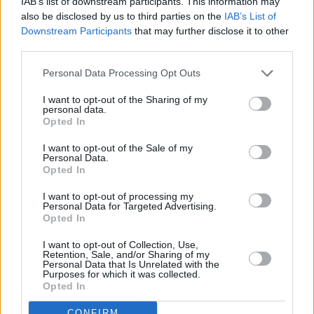
IAB’s list of downstream participants. This information may
μια πιο ώριμη φάση κερδοφορίας εισέρχεται
also be disclosed by us to third parties on the
IAB’s List of
ο ελληνικός τραπεζικός τομέας
Downstream Participants
that may further disclose it to other
third parties.
Alpha Bank: Κλυδωνισμοί στην παγκόσμια
οικονομία από τη σύγκρουση στη Μέση
Personal Data Processing Opt Outs
Ανατολή – «Φωτεινό σημείο» η Τεχνητή
I want to opt-out of the Sharing of my
Νοημοσύνη
personal data.
Opted In
Fraport: Αύξηση 3,2% στην επιβατική κίνηση
τον Απρίλιο
I want to opt-out of the Sale of my
Personal Data.
Opted In
I want to opt-out of processing my
Personal Data for Targeted Advertising.
Opted In
I want to opt-out of Collection, Use,
Retention, Sale, and/or Sharing of my
Personal Data that Is Unrelated with the
Purposes for which it was collected.
Opted In
CONFIRM