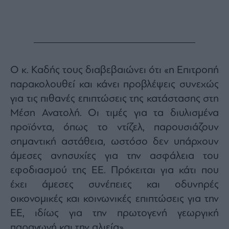
Monocle
Media
Lab
Mononews100
Ο κ. Καδής τους διαβεβαιώνει ότι «η Επιτροπή
παρακολουθεί και κάνει προβλέψεις συνεχώς
για τις πιθανές επιπτώσεις της κατάστασης στη
Εγγραφείτε
Μέση Ανατολή. Οι τιμές για τα διυλισμένα
στο
προϊόντα, όπως το ντίζελ, παρουσιάζουν
Newsletter
του
σημαντική αστάθεια, ωστόσο δεν υπάρχουν
mononews.gr
άμεσες ανησυχίες για την ασφάλεια του
εφοδιασμού της ΕΕ. Πρόκειται για κάτι που
έχει άμεσες συνέπειες και οδυνηρές
οικονομικές και κοινωνικές επιπτώσεις για την
By
submitting
ΕΕ, ιδίως για την πρωτογενή γεωργική
your
email,
παραγωγή και την αλιεία».
you