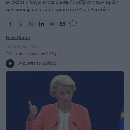
ενισχύσεις, λόγω της εκρηκτικής αύξησης των τιμών
Bloomberg
των καυσίμων από τη κρίση στη Μέση Ανατολή
Financial
Times
NewsRoom
12.05.2026 | 14:33
The
Τελευταία ενημέρωση:2:35 μμ
Wiseman
Ακούστε το άρθρο
Room
301
My
Story
Media
Winners
&
Losers
Επι-
θετικά