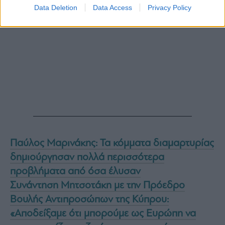
Data Deletion
Data Access
Privacy Policy
Παύλος Μαρινάκης: Τα κόμματα διαμαρτυρίας
δημιούργησαν πολλά περισσότερα
προβλήματα από όσα έλυσαν
Συνάντηση Μητσοτάκη με την Πρόεδρο
Βουλής Αντιπροσώπων της Κύπρου:
«Αποδείξαμε ότι μπορούμε ως Ευρώπη να