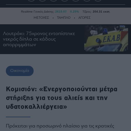
Realtime Γενικός Δείκτης:
2615.07
0.25%
Τζίρος:
204.31 εκατ.
ΜΕΤΟΧΕΣ
ΤΑΜΠΛΟ
ΑΓΟΡΕΣ
Λουτράκι: 75χρονος εντοπίστηκε
Ειδήσεις
νεκρός δίπλα σε κάδους
απορριμμάτων
Οικονομία
Business
Τράπεζες
Οικονομία
Ναυτιλία
Real
Κομισιόν: «Ενεργοποιούνται μέτρα
Estate
στήριξης για τους αλιείς και την
Ενέργεια
Πολιτική
υδατοκαλλιέργεια»
Πολιτισμός
Κοινωνία
Πρόκειται για προσωρινό πλαίσιο για τις κρατικές
Law