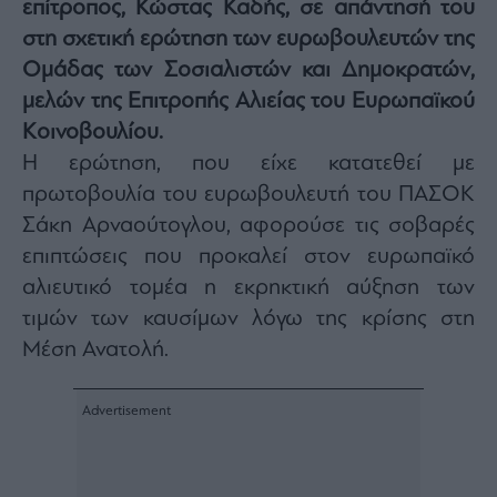
επίτροπος, Κώστας Καδής, σε απάντησή του
Architecture
στη σχετική ερώτηση των ευρωβουλευτών της
&
Design
Ομάδας των Σοσιαλιστών και Δημοκρατών,
Fashion
μελών της Επιτροπής Αλιείας του Ευρωπαϊκού
&
Κοινοβουλίου.
Art
Η ερώτηση, που είχε κατατεθεί με
Watches
πρωτοβουλία του ευρωβουλευτή του ΠΑΣΟΚ
Yachts
Σάκη Αρναούτογλου, αφορούσε τις σοβαρές
Table
επιπτώσεις που προκαλεί στον ευρωπαϊκό
For
Two
αλιευτικό τομέα η εκρηκτική αύξηση των
τιμών των καυσίμων λόγω της κρίσης στη
Μέση Ανατολή.
Μετοχές
Αγορές
Trader's
book