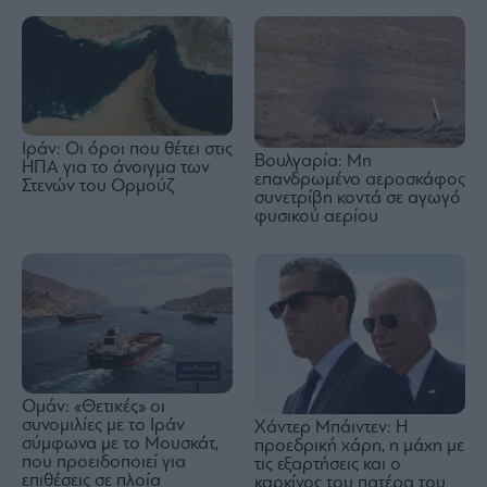
Ιράν: Οι όροι που θέτει στις
Βουλγαρία: Μη
ΗΠΑ για το άνοιγμα των
επανδρωμένο αεροσκάφος
Στενών του Ορμούζ
συνετρίβη κοντά σε αγωγό
φυσικού αερίου
Ομάν: «Θετικές» οι
συνομιλίες με το Ιράν
Χάντερ Μπάιντεν: Η
σύμφωνα με το Μουσκάτ,
προεδρική χάρη, η μάχη με
που προειδοποιεί για
τις εξαρτήσεις και ο
επιθέσεις σε πλοία
καρκίνος του πατέρα του