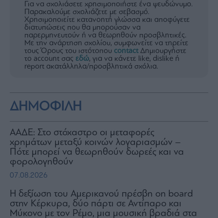
Για να σχολιάσετε χρησιμοποιήστε ένα ψευδώνυμο.
Παρακαλούμε σχολιάζετε με σεβασμό.
Χρησιμοποιείτε κατανοητή γλώσσα και αποφύγετε
διατυπώσεις που θα μπορούσαν να
παρερμηνευτούν ή να θεωρηθούν προσβλητικές.
Με την ανάρτηση σχολίου, συμφωνείτε να τηρείτε
τους Όρους του ιστότοπου
contact
Δημιουργήστε
το account σας
εδώ
, για να κάνετε like, dislike ή
report ακατάλληλα/προσβλητικά σχόλια.
ΔΗΜΟΦΙΛΗ
ΑΑΔΕ: Στο στόχαστρο οι μεταφορές
χρημάτων μεταξύ κοινών λογαριασμών –
Πότε μπορεί να θεωρηθούν δωρεές και να
φορολογηθούν
07.08.2026
H δεξίωση του Αμερικανού πρέσβη on board
στην Κέρκυρα, δύο πάρτι σε Αντίπαρο και
Μύκονο με τον Ρέμο, μια μουσική βραδιά στα