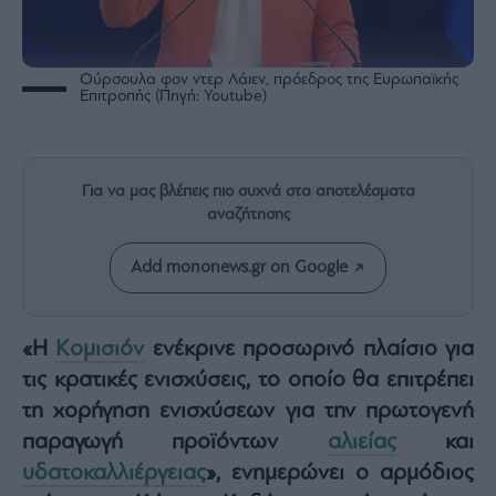
Rumors
ESG
Today
Ούρσουλα φον ντερ Λάιεν, πρόεδρος της Ευρωπαϊκής
Mononews2030
Επιτροπής (Πηγή: Youtube)
Άρθρα
Συνεντεύξεις
Για να μας βλέπεις πιο συχνά στα αποτελέσματα
αναζήτησης
Add mononews.gr on Google
Les
Bons
«Η
Κομισιόν
ενέκρινε προσωρινό πλαίσιο για
Vivants
τις κρατικές ενισχύσεις, το οποίο θα επιτρέπει
Auto
τη χορήγηση ενισχύσεων για την πρωτογενή
Life
&
παραγωγή προϊόντων
αλιείας
και
Style
υδατοκαλλιέργειας
», ενημερώνει ο αρμόδιος
Υγεία