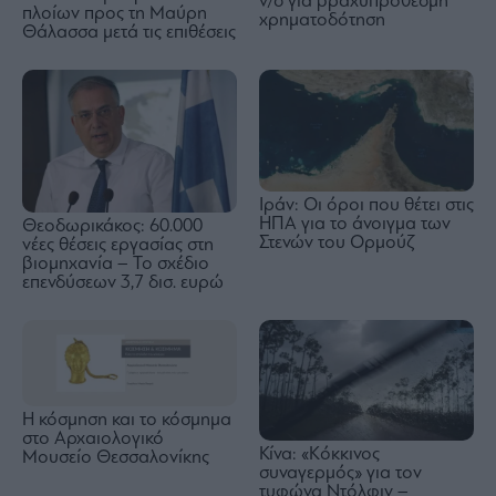
ν/σ για βραχυπρόθεσμη
πλοίων προς τη Μαύρη
χρηματοδότηση
Θάλασσα μετά τις επιθέσεις
Ιράν: Οι όροι που θέτει στις
ΗΠΑ για το άνοιγμα των
Θεοδωρικάκος: 60.000
Στενών του Ορμούζ
νέες θέσεις εργασίας στη
βιομηχανία – Το σχέδιο
επενδύσεων 3,7 δισ. ευρώ
Η κόσμηση και το κόσμημα
στο Αρχαιολογικό
Κίνα: «Κόκκινος
Μουσείο Θεσσαλονίκης
συναγερμός» για τον
τυφώνα Ντόλφιν –