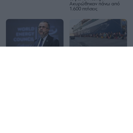
Ακυρώθηκαν πάνω από
1.600 πτήσεις
1x
Δεκαπενταύγουστος:
Saudi Aramco: Πυρκαγιά
Κορυφώνεται η μεγάλη
στο διυλιστήριο της Τζαζάν
έξοδος – Πάνω από
– Η δεύτερη μέσα σε έναν
129.000 επιβάτες στα
μήνα
λιμάνια
Πεντάγωνο: Πιέζει τις
αμυντικές εταιρείες να
Πινακίδες κυκλοφορίας:
επιταχύνουν την παραγωγή