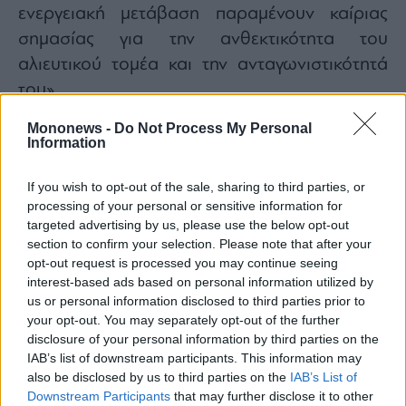
ενεργειακή μετάβαση παραμένουν καίριας
σημασίας για την ανθεκτικότητα του
αλιευτικού τομέα και την ανταγωνιστικότητά
του».
Με αφορμή την απάντηση της Κομισιόν ο κ.
Mononews -
Do Not Process My Personal
Αρναούτογλου δήλωσε: «Η Ευρωπαϊκή
Information
Επιτροπή αναγνωρίζει ότι η κατάσταση είναι
If you wish to opt-out of the sale, sharing to third parties, or
κρίσιμη και δίνει πλέον τη δυνατότητα στα
processing of your personal or sensitive information for
κράτη-μέλη να στηρίξουν ουσιαστικά τους
targeted advertising by us, please use the below opt-out
αλιείς τους. Το ερώτημα είναι απλό: Η ελληνική
section to confirm your selection. Please note that after your
opt-out request is processed you may continue seeing
κυβέρνηση τι κάνει; Οι Έλληνες αλιείς βλέπουν
interest-based ads based on personal information utilized by
το κόστος καυσίμων να εκτοξεύεται, τα καΐκια
us or personal information disclosed to third parties prior to
να μένουν δεμένα και την αγωνία να μεγαλώνει
your opt-out. You may separately opt-out of the further
disclosure of your personal information by third parties on the
καθημερινά. Και την ίδια στιγμή, η κυβέρνηση
IAB’s list of downstream participants. This information may
συνεχίζει να παρακολουθεί αμήχανα τις
also be disclosed by us to third parties on the
IAB’s List of
εξελίξεις χωρίς ουσιαστικές παρεμβάσεις».
Downstream Participants
that may further disclose it to other