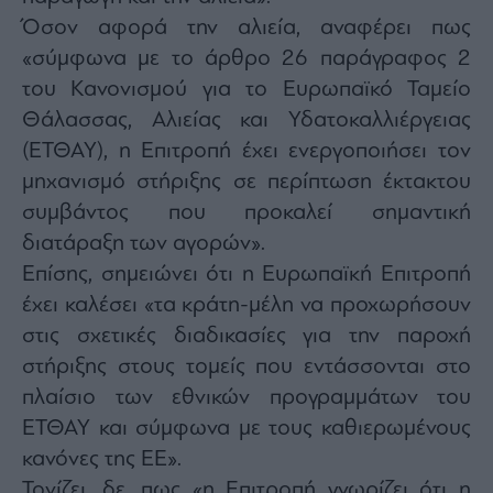
agree
Όσον αφορά την αλιεία, αναφέρει πως
to
our
Terms
«σύμφωνα με το άρθρο 26 παράγραφος 2
and
Privacy
του Κανονισμού για το Ευρωπαϊκό Ταμείο
Notice.
You
Θάλασσας, Αλιείας και Υδατοκαλλιέργειας
can
opt
out
(ΕΤΘΑΥ), η Επιτροπή έχει ενεργοποιήσει τον
at
any
μηχανισμό στήριξης σε περίπτωση έκτακτου
time.
This
συμβάντος που προκαλεί σημαντική
site
is
protected
διατάραξη των αγορών».
by
reCAPTCHA
Επίσης, σημειώνει ότι η Ευρωπαϊκή Επιτροπή
and
the
έχει καλέσει «τα κράτη-μέλη να προχωρήσουν
Google
Privacy
Policy
στις σχετικές διαδικασίες για την παροχή
and
Terms
στήριξης στους τομείς που εντάσσονται στο
of
Service
πλαίσιο των εθνικών προγραμμάτων του
apply.
ΕΤΘΑΥ και σύμφωνα με τους καθιερωμένους
κανόνες της ΕΕ».
ότητα
ι
Τονίζει, δε, πως «η Επιτροπή γνωρίζει ότι η
ίες