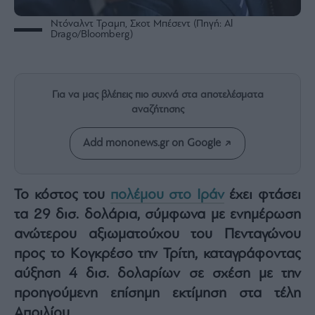
Rumors
Ντόναλντ Τραμπ, Σκοτ Μπέσεντ (Πηγή: Al
ESG
Drago/Bloomberg)
Today
Mononews2030
Άρθρα
Για να μας βλέπεις πιο συχνά στα αποτελέσματα
Συνεντεύξεις
αναζήτησης
Add mononews.gr on Google
Το κόστος του
πολέμου στο Ιράν
έχει φτάσει
Les
Bons
τα 29 δισ. δολάρια, σύμφωνα με ενημέρωση
Vivants
ανώτερου αξιωματούχου του Πενταγώνου
Auto
προς το Κογκρέσο την Τρίτη, καταγράφοντας
Life
αύξηση 4 δισ. δολαρίων σε σχέση με την
&
Style
προηγούμενη επίσημη εκτίμηση στα τέλη
Υγεία
Απριλίου.