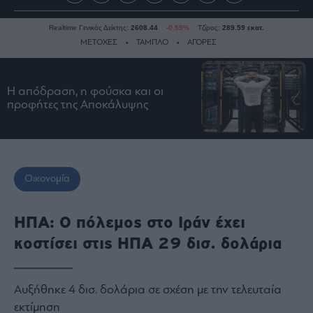
Realtime Γενικός Δείκτης:
2608.44
-0.59%
Τζίρος:
289.59 εκατ.
ΜΕΤΟΧΕΣ
ΤΑΜΠΛΟ
ΑΓΟΡΕΣ
Η απόδραση, η φούσκα και οι
Ειδήσεις
προφήτες της Αποκάλυψης
Οικονομία
Business
Τράπεζες
Ναυτιλία
Οικονομία
Real
Estate
ΗΠΑ: Ο πόλεμος στο Ιράν έχει
Ενέργεια
κοστίσει στις ΗΠΑ 29 δισ. δολάρια
Πολιτική
Πολιτισμός
Αυξήθηκε 4 δισ. δολάρια σε σχέση με την τελευταία
Κοινωνία
εκτίμηση
Law