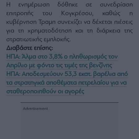
Monocle
Η ενημέρωση δόθηκε σε συνεδρίαση
Media
επιτροπής του Κογκρέσου, καθώς η
Lab
κυβέρνηση Τραμπ συνεχίζει να δέχεται πιέσεις
για τη χρηματοδότηση και τη διάρκεια της
στρατιωτικής εμπλοκής.
Mononews100
Διαβάστε επίσης:
ΗΠΑ: Άλμα στο 3,8% ο πληθωρισμός τον
Απρίλιο με φόντο τις τιμές της βενζίνης
Εγγραφείτε
στο
ΗΠΑ: Αποδεσμεύουν 53,3 εκατ. βαρέλια από
Newsletter
τα στρατηγικά αποθέματα πετρελαίου για να
του
mononews.gr
σταθεροποιηθούν οι αγορές
By
submitting
your
email,
you