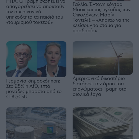
ΗΠΑ: Ο Τραμπ σκοπεύει να
Γαλλία: Έντονη κόντρα
απαγορεύσει να αποκτούν
Μασκ και της ηγέτιδας των
την αμερικανική
Οικολόγων, Μαρίν
υπηκοότητα τα παιδιά του
Τοντελιέ – «Απαιτώ να της
«τουρισμού τοκετού»
κλείσουν το στόμα για
προδοσία»
Αμερικανικό δικαστήριο
Γερμανία-δημοσκόπηση:
διατάσσει την άρση του
Στο 28% η AfD, επτά
«παγώματος» Τραμπ στα
μονάδες μπροστά από το
αιολικά έργα
CDU/CSU