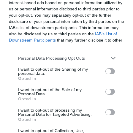
interest-based ads based on personal information utilized by
ας
us or personal information disclosed to third parties prior to
οι
ήσης
your opt-out. You may separately opt-out of the further
disclosure of your personal information by third parties on the
IAB’s list of downstream participants. This information may
4
also be disclosed by us to third parties on the
IAB’s List of
Πόλεμος στο Ιράν: «Θα εμπλουτίσουμε
news.gr
Downstream Participants
that may further disclose it to other
ghts
ουράνιο στο 90%» απειλεί η Τεχεράνη –
rved
third parties.
Αμερικανικό πυρηνικό υποβρύχιο στο
Personal Data Processing Opt Outs
Γιβραλτάρ
I want to opt-out of the Sharing of my
personal data.
ΗΠΑ
κόστος
Πόλεμος στο Ιράν
Opted In
I want to opt-out of the Sale of my
Personal Data.
Opted In
ΕΙΔΗΣΕΙΣ ΣΗΜΕΡΑ
I want to opt-out of processing my
Personal Data for Targeted Advertising.
Η απόδραση, η φούσκα και οι προφήτες
Opted In
της Αποκάλυψης
I want to opt-out of Collection, Use,