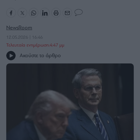
Bloomberg
Financial
Times
NewsRoom
12.05.2026 | 16:46
Τελευταία ενημέρωση:4:47 μμ
The
Ακούστε το άρθρο
Wiseman
Room
301
My
Story
Media
Winners
&
Losers
Επι-
θετικά