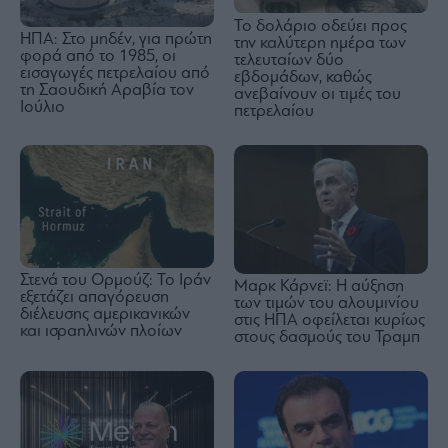
Το δολάριο οδεύει προς
ΗΠΑ: Στο μηδέν, για πρώτη
την καλύτερη ημέρα των
φορά από το 1985, οι
τελευταίων δύο
εισαγωγές πετρελαίου από
εβδομάδων, καθώς
τη Σαουδική Αραβία τον
ανεβαίνουν οι τιμές του
Ιούλιο
πετρελαίου
Στενά του Ορμούζ: Το Ιράν
Μαρκ Κάρνεϊ: Η αύξηση
εξετάζει απαγόρευση
των τιμών του αλουμινίου
διέλευσης αμερικανικών
στις ΗΠΑ οφείλεται κυρίως
και ισραηλινών πλοίων
στους δασμούς του Τραμπ