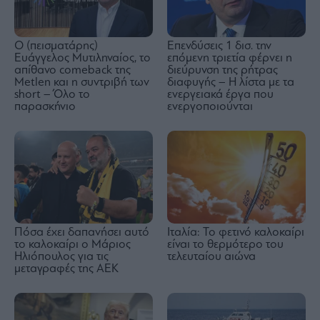
Ο (πεισματάρης)
Επενδύσεις 1 δισ. την
Ευάγγελος Μυτιληναίος, το
επόμενη τριετία φέρνει η
απίθανο comeback της
διεύρυνση της ρήτρας
Μetlen και η συντριβή των
διαφυγής – Η λίστα με τα
short – Όλο το
ενεργειακά έργα που
παρασκήνιο
ενεργοποιούνται
Πόσα έχει δαπανήσει αυτό
Ιταλία: Το φετινό καλοκαίρι
το καλοκαίρι ο Μάριος
είναι το θερμότερο του
Ηλιόπουλος για τις
τελευταίου αιώνα
μεταγραφές της ΑΕΚ