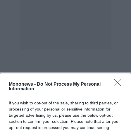
agree
to
our
Terms
and
Privacy
Notice.
You
can
opt
out
at
any
time.
This
site
is
protected
by
reCAPTCHA
and
the
Google
Mononews -
Do Not Process My Personal
Privacy
Policy
Information
and
Terms
of
Service
If you wish to opt-out of the sale, sharing to third parties, or
apply.
processing of your personal or sensitive information for
targeted advertising by us, please use the below opt-out
section to confirm your selection. Please note that after your
ότητα
ι
opt-out request is processed you may continue seeing
ίες