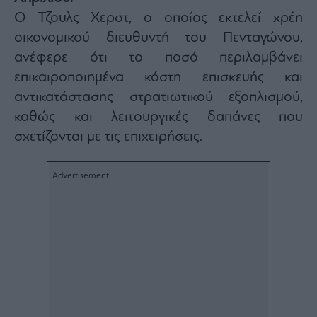
Architecture
Ο Τζουλς Χερστ, ο οποίος εκτελεί χρέη
&
οικονομικού διευθυντή του Πενταγώνου,
Design
ανέφερε ότι το ποσό περιλαμβάνει
Fashion
&
επικαιροποιημένα κόστη επισκευής και
Art
αντικατάστασης στρατιωτικού εξοπλισμού,
Watches
καθώς και λειτουργικές δαπάνες που
Yachts
σχετίζονται με τις επιχειρήσεις.
Table
For
Two
Μετοχές
Αγορές
Trader's
book