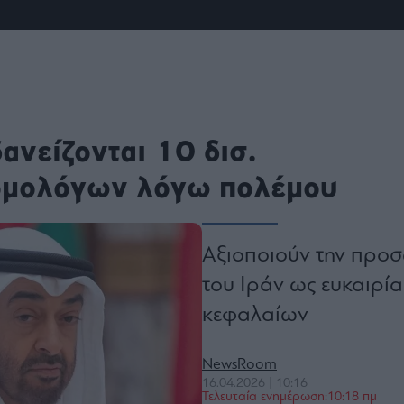
ου
r
ail,
s and
ανείζονται 10 δισ.
n opt
te is
CHA
acy
 ομολόγων λόγω πολέμου
rvice
Αξιοποιούν την προσ
του Ιράν ως ευκαιρία
κεφαλαίων
NewsRoom
16.04.2026 | 10:16
Τελευταία ενημέρωση:10:18 πμ