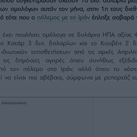
λπου συγκέντρωσαν σχεδόν 10 δισ. δολάρια μέ
εων ομολόγων αυτόν τον μήνα, στην 1η τους διεθ
ό τότε που ο
πόλεμος με το Ιράν
έπληξε σοβαρά τ
 έχει πουλήσει ομόλογα σε δολάρια ΗΠΑ αξίας 4
το Κατάρ 3 δισ. δολαρίων και το Κουβέιτ 2 δι
διωτικών τοποθετήσεων από τις αρχές Απριλίο
 τις δημόσιες αγορές όπου συνήθως εξέδιδ
πό τον πόλεμο στο Ιράν, αλλά όπου το κόστ
ί να είναι πιο αβέβαιο, σύμφωνα με ρεπορτάζ τ