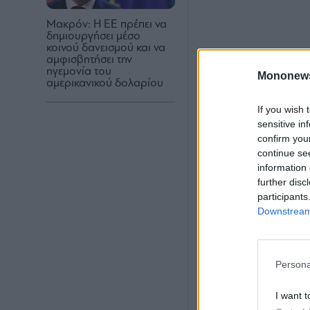
Μακρόν: Η ΕΕ πρέπει να
δημιουργήσει μέσο
κοινού δανεισμού και να
αμφισβητήσει την
ηγεμονία του
Mononew
αμερικανικού δολαρίου
If you wish 
sensitive in
confirm you
continue se
information 
further disc
participants
Downstream 
Persona
I want t