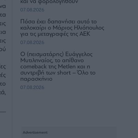
και να φορολογηθούν
 να
07.08.2026
τα
Πόσα έχει δαπανήσει αυτό το
τις
καλοκαίρι ο Μάριος Ηλιόπουλος
ια
για τις μεταγραφές της ΑΕΚ
ις
07.08.2026
ού
Ο (πεισματάρης) Ευάγγελος
Μυτιληναίος, το απίθανο
ες
comeback της Μetlen και η
συντριβή των short – Όλο το
ές
παρασκήνιο
το
07.08.2026
ά,