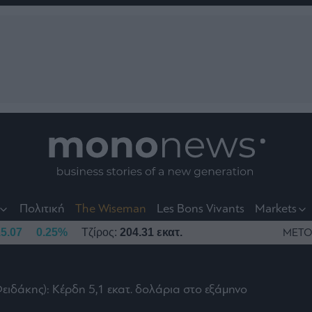
nt
t
t
Πολιτική
The Wiseman
Les Bons Vivants
Markets
5.07
0.25%
Τζίρος:
204.31 εκατ.
ΜΕΤΟ
ειδάκης): Κέρδη 5,1 εκατ. δολάρια στο εξάμηνο
το