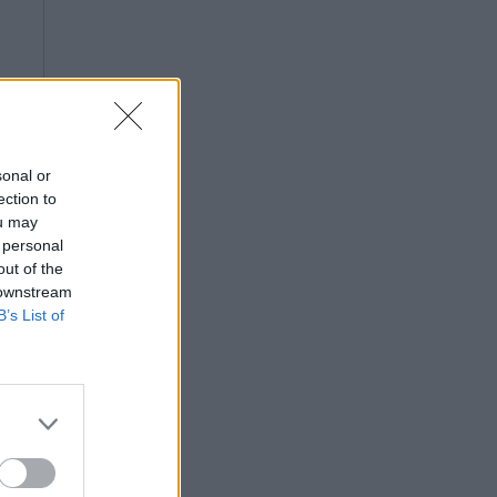
sonal or
ection to
ou may
 personal
out of the
 downstream
B’s List of