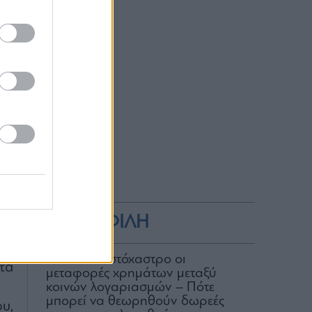
ου
ου
ώς
αι
ων
ν,
ως
ΔΗΜΟΦΙΛΗ
αι
ις
ΑΑΔΕ: Στο στόχαστρο οι
τα
μεταφορές χρημάτων μεταξύ
κοινών λογαριασμών – Πότε
μπορεί να θεωρηθούν δωρεές
υ,