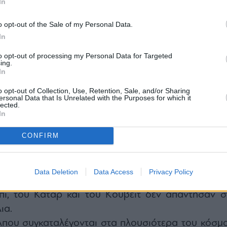
In
o opt-out of the Sale of my Personal Data.
In
γραμμίζουν τον τρόπο με τον οποίο τα κράτη τ
to opt-out of processing my Personal Data for Targeted
ing.
ν την προσωρινή εκεχειρία μεταξύ των ΗΠΑ και τ
In
α για την ταχεία συγκέντρωση κεφαλαίων, καθ
o opt-out of Collection, Use, Retention, Sale, and/or Sharing
 κόστος των χαμένων εσόδων από πετρέλαιο κ
ersonal Data that Is Unrelated with the Purposes for which it
lected.
γω του αποκλεισμού των Στενών του Ορμούζ και τ
In
ανικές επιθέσεις.
CONFIRM
, η πρωτεύουσα των Ηνωμένων Αραβικών Εμιράτω
ίγα επιπλέον μετρητά για κάθε ενδεχόμενο», όπ
FT επικαλούμενοι έναν τραπεζίτη που είν
Data Deletion
Data Access
Privacy Policy
 τις πωλήσεις ομολόγων της χώρας. Οι κυβερνήσε
ι, του Κατάρ και του Κουβέιτ δεν απάντησαν σ
ια.
λπου συγκαταλέγονται στα πλουσιότερα του κόσμο