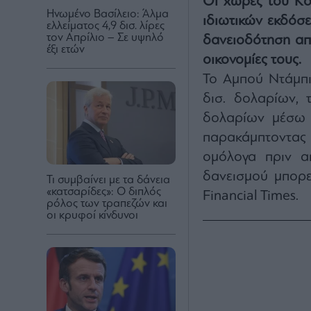
Οι χώρες του Κό
Ηνωμένο Βασίλειο: Άλμα
ιδιωτικών εκδόσ
ελλείματος 4,9 δισ. λίρες
τον Απρίλιο – Σε υψηλό
δανειοδότηση απ
έξι ετών
οικονομίες τους.
Το Αμπού Ντάμπι
δισ. δολαρίων, 
δολαρίων μέσω ι
παρακάμπτοντας
ομόλογα πριν α
δανεισμού μπορε
Τι συμβαίνει με τα δάνεια
«κατσαρίδες»: Ο διπλός
Financial Times.
ρόλος των τραπεζών και
οι κρυφοί κίνδυνοι