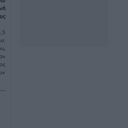
σω
νή
ις
,5
σ.
υ,
αν
ος
ων