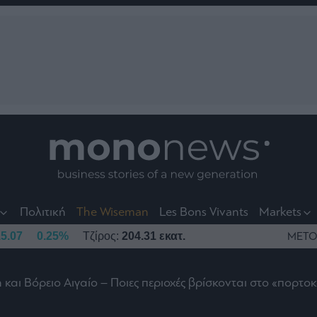
nt
t
t
Πολιτική
The Wiseman
Les Bons Vivants
Markets
5.07
0.25%
Τζίρος:
204.31 εκατ.
ΜΕΤΟ
και Βόρειο Αιγαίο – Ποιες περιοχές βρίσκονται στο «πορτοκ
το