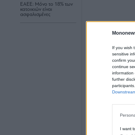
ΕΑΕΕ: Μόνο το 18% των
κατοικιών είναι
ασφαλισμένες
Mononew
If you wish 
sensitive in
confirm you
continue se
information 
further disc
participants
Downstream 
Persona
I want t