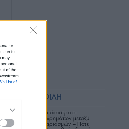
sonal or
ection to
ou may
 personal
out of the
 downstream
B’s List of
ΔΗΜΟΦΙΛΗ
ΑΑΔΕ: Στο στόχαστρο οι
μεταφορές χρημάτων μεταξύ
κοινών λογαριασμών – Πότε