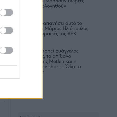
μπορεί να θεωρηθούν δωρεές
και να φορολογηθούν
ης
07.08.2026
να
Πόσα έχει δαπανήσει αυτό το
ης
καλοκαίρι ο Μάριος Ηλιόπουλος
για τις μεταγραφές της ΑΕΚ
ων
07.08.2026
το
Ο (πεισματάρης) Ευάγγελος
ου
Μυτιληναίος, το απίθανο
comeback της Μetlen και η
συντριβή των short – Όλο το
ας
παρασκήνιο
κά
07.08.2026