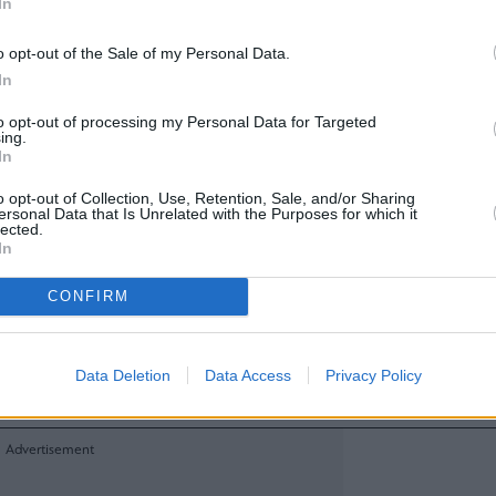
In
ροκύπτει ότι το ποσοστό ασφαλιστικής κάλυψ
o opt-out of the Sale of my Personal Data.
ρας ανέρχεται σε 18,2% (με συμμετοχή στην έρευ
In
ών επιχειρήσεων που καλύπτουν το 91,8% τ
to opt-out of processing my Personal Data for Targeted
ing.
σφαλίσεων Περιουσίας).
In
θεί ότι ενώ δεν αυξήθηκε ουσιαστικά το πλήθος τ
o opt-out of Collection, Use, Retention, Sale, and/or Sharing
ιρίων κατοικιών συνολικά, αυξήθηκε κατά 5,4% 
ersonal Data that Is Unrelated with the Purposes for which it
lected.
υ εμπίπτουν στις καλύψεις για την έκπτωση τ
In
επομένως ότι σταδιακά τα συμβόλαια περιουσί
CONFIRM
με το σύνολο των καλύψεων για τα καταστροφι
βλέπει ο νόμος.
Data Deletion
Data Access
Privacy Policy