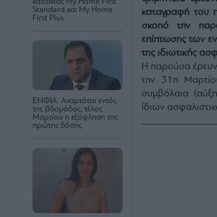
κατοικίας My Home First
Standard και My Home
καταγραφή του π
First Plus
σκοπό την παρ
επίπτωσης των εν
της ιδιωτικής ασφ
Η παρούσα έρευν
την 31η Μαρτίο
συμβόλαια (αύξ
ΕΝΦΙΑ: Αναρτάται εντός
ίδιων ασφαλιστικ
της βδομάδας, τέλος
Μαρτίου η εξόφληση της
πρώτης δόσης