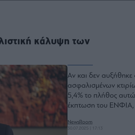
ου
r
λιστική κάλυψη των
ail,
s and
n opt
te is
CHA
acy
rvice
Αν και δεν αυξήθηκε
ασφαλισμένων κτιρίω
5,4% το πλήθος αυτών
έκπτωση του ΕΝΦΙΑ,
NewsRoom
30.07.2025 | 17:13