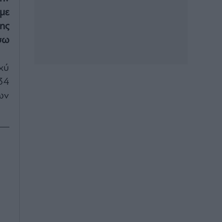
με
ης
σω
χύ
34
ων