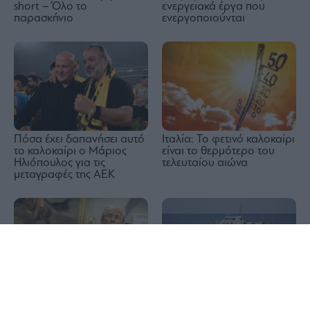
short – Όλο το
ενεργειακά έργα που
παρασκήνιο
ενεργοποιούνται
Πόσα έχει δαπανήσει αυτό
Ιταλία: Το φετινό καλοκαίρι
το καλοκαίρι ο Μάριος
είναι το θερμότερο του
Ηλιόπουλος για τις
τελευταίου αιώνα
μεταγραφές της ΑΕΚ
1x
Τραμπ: Ο πόλεμος στο
Δραπετσώνα: Συνελήφθη ο
Ιράν θα τελειώσει σύντομα
πλοίαρχος δεξαμενόπλοιου
για θαλάσσια ρύπανση