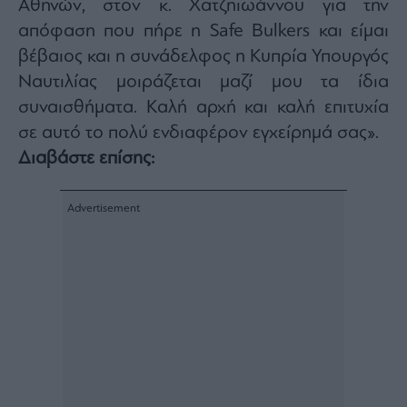
Αθηνών, στον κ. Χατζηιωάννου για την
ας
οι
απόφαση που πήρε η Safe Bulkers και είμαι
ήσης
βέβαιος και η συνάδελφος η Κυπρία Υπουργός
Ναυτιλίας μοιράζεται μαζί μου τα ίδια
4
συναισθήματα. Καλή αρχή και καλή επιτυχία
news.gr
ghts
σε αυτό το πολύ ενδιαφέρον εγχείρημά σας».
rved
Διαβάστε επίσης: