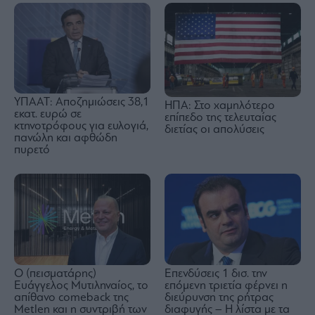
ΥΠΑΑΤ: Αποζημιώσεις 38,1
ΗΠΑ: Στο χαμηλότερο
εκατ. ευρώ σε
επίπεδο της τελευταίας
κτηνοτρόφους για ευλογιά,
διετίας οι απολύσεις
πανώλη και αφθώδη
πυρετό
Ο (πεισματάρης)
Επενδύσεις 1 δισ. την
Ευάγγελος Μυτιληναίος, το
επόμενη τριετία φέρνει η
απίθανο comeback της
διεύρυνση της ρήτρας
Μetlen και η συντριβή των
διαφυγής – Η λίστα με τα