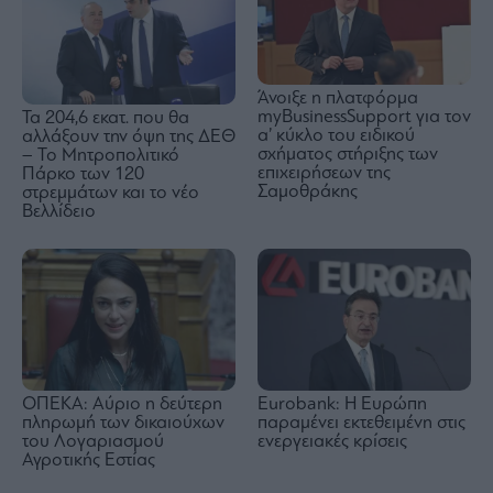
Άνοιξε η πλατφόρμα
myBusinessSupport για τον
Τα 204,6 εκατ. που θα
α’ κύκλο του ειδικού
αλλάξουν την όψη της ΔΕΘ
σχήματος στήριξης των
– Το Μητροπολιτικό
επιχειρήσεων της
Πάρκο των 120
Σαμοθράκης
στρεμμάτων και το νέο
Βελλίδειο
Eurobank: Η Ευρώπη
ΟΠΕΚΑ: Αύριο η δεύτερη
παραμένει εκτεθειμένη στις
πληρωμή των δικαιούχων
ενεργειακές κρίσεις
του Λογαριασμού
Αγροτικής Εστίας