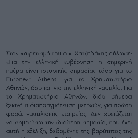
Monocle
Media
Lab
Mononews100
Στον χαιρετισμό του ο κ. Χατζηδάκης δήλωσε:
«Για την ελληνική κυβέρνηση η σημερινή
Εγγραφείτε
ημέρα είναι ιστορικής σημασίας τόσο για το
στο
Newsletter
Euronext Athens, για το Χρηματιστήριο
του
Αθηνών, όσο και για την ελληνική ναυτιλία. Για
mononews.gr
το Χρηματιστήριο Αθηνών, διότι σήμερα
ξεκινά η διαπραγμάτευση μετοχών, για πρώτη
φορά, ναυτιλιακής εταιρείας. Δεν χρειάζεται
να σημειώσω την ιδιαίτερη σημασία, που έχει
By
submitting
αυτή η εξέλιξη, δεδομένης της βαρύτητος της
your
email,
you