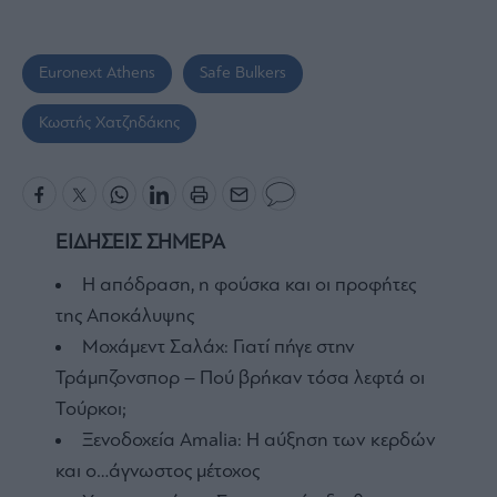
Euronext Athens
Safe Bulkers
Κωστής Χατζηδάκης
ΕΙΔΗΣΕΙΣ ΣΗΜΕΡΑ
Η απόδραση, η φούσκα και οι προφήτες
της Αποκάλυψης
Μοχάμεντ Σαλάχ: Γιατί πήγε στην
Τράμπζονσπορ – Πού βρήκαν τόσα λεφτά οι
Τούρκοι;
Ξενοδοχεία Amalia: H αύξηση των κερδών
και ο…άγνωστος μέτοχος