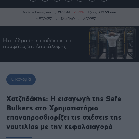
Realtime Γενικός Δείκτης:
2608.44
-0.59%
Τζίρος:
289.59 εκατ.
ΜΕΤΟΧΕΣ
ΤΑΜΠΛΟ
ΑΓΟΡΕΣ
Η απόδραση, η φούσκα και οι
Ειδήσεις
προφήτες της Αποκάλυψης
Οικονομία
Business
Τράπεζες
Ναυτιλία
Οικονομία
Real
Estate
Χατζηδάκης: Η εισαγωγή της Safe
Ενέργεια
Bulkers στο Χρηματιστήριο
Πολιτική
επαναπροσδιορίζει τις σχέσεις της
Πολιτισμός
ναυτιλίας με την κεφαλαιαγορά
Κοινωνία
Law