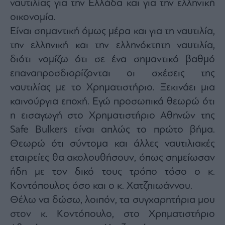
ναυτιλίας για την Ελλάδα και για την ελληνική
agree
to
οικονομία.
our
Terms
Είναι σημαντική όμως μέρα και για τη ναυτιλία,
and
Privacy
Notice.
την ελληνική και την ελληνόκτητη ναυτιλία,
You
can
διότι νομίζω ότι σε ένα σημαντικό βαθμό
opt
out
επαναπροσδιορίζονται οι σχέσεις της
at
any
time.
ναυτιλίας με το Χρηματιστήριο. Ξεκινάει μια
This
site
καινούργια εποχή. Εγώ προσωπικά θεωρώ ότι
is
protected
η εισαγωγή στο Χρηματιστήριο Αθηνών της
by
reCAPTCHA
and
Safe Bulkers είναι απλώς το πρώτο βήμα.
the
Google
Θεωρώ ότι σύντομα και άλλες ναυτιλιακές
Privacy
Policy
εταιρείες θα ακολουθήσουν, όπως σημείωσαν
and
Terms
of
ήδη με τον δικό τους τρόπο τόσο ο κ.
Service
apply.
Κοντόπουλος όσο και ο κ. Χατζηιωάννου.
Θέλω να δώσω, λοιπόν, τα συγχαρητήρια μου
ότητα
στον κ. Κοντόπουλο, στο Χρηματιστήριο
ι
ίες