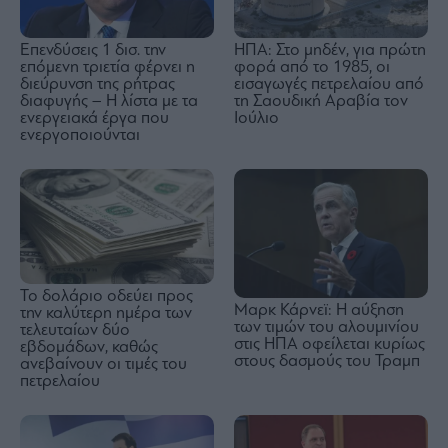
Επενδύσεις 1 δισ. την
ΗΠΑ: Στο μηδέν, για πρώτη
επόμενη τριετία φέρνει η
φορά από το 1985, οι
διεύρυνση της ρήτρας
εισαγωγές πετρελαίου από
διαφυγής – Η λίστα με τα
τη Σαουδική Αραβία τον
ενεργειακά έργα που
Ιούλιο
ενεργοποιούνται
Το δολάριο οδεύει προς
Μαρκ Κάρνεϊ: Η αύξηση
την καλύτερη ημέρα των
των τιμών του αλουμινίου
τελευταίων δύο
στις ΗΠΑ οφείλεται κυρίως
εβδομάδων, καθώς
στους δασμούς του Τραμπ
ανεβαίνουν οι τιμές του
πετρελαίου