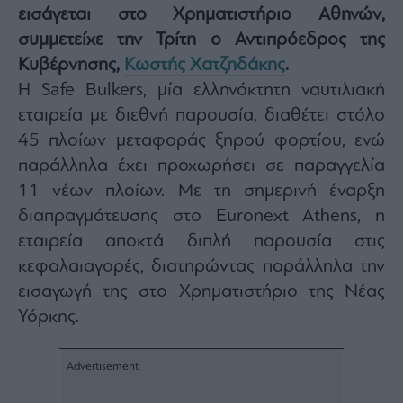
εισάγεται στο Χρηματιστήριο Αθηνών,
Architecture
&
συμμετείχε την Τρίτη ο Αντιπρόεδρος της
Design
Κυβέρνησης,
Κωστής Χατζηδάκης
.
Fashion
Η Safe Bulkers, μία ελληνόκτητη ναυτιλιακή
&
Art
εταιρεία με διεθνή παρουσία, διαθέτει στόλο
45 πλοίων μεταφοράς ξηρού φορτίου, ενώ
Watches
παράλληλα έχει προχωρήσει σε παραγγελία
Yachts
11 νέων πλοίων. Με τη σημερινή έναρξη
Table
For
διαπραγμάτευσης στο Euronext Athens, η
Two
εταιρεία αποκτά διπλή παρουσία στις
κεφαλαιαγορές, διατηρώντας παράλληλα την
εισαγωγή της στο Χρηματιστήριο της Νέας
Μετοχές
Υόρκης.
Αγορές
Trader's
book