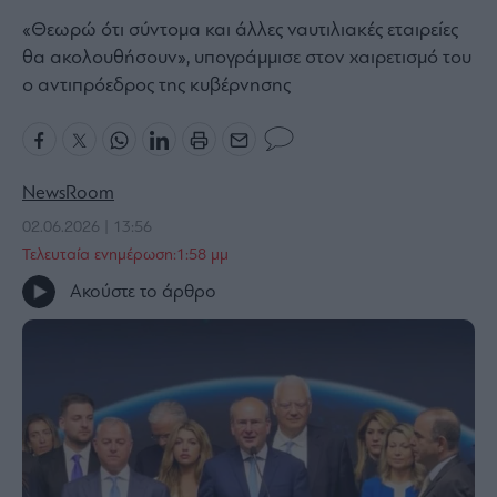
Bloomberg
«Θεωρώ ότι σύντομα και άλλες ναυτιλιακές εταιρείες
θα ακολουθήσουν», υπογράμμισε στον χαιρετισμό του
Financial
Times
ο αντιπρόεδρος της κυβέρνησης
The
NewsRoom
Wiseman
02.06.2026 | 13:56
Room
Τελευταία ενημέρωση:1:58 μμ
301
Ακούστε το άρθρο
My
Story
Media
Winners
&
Losers
Επι-
θετικά