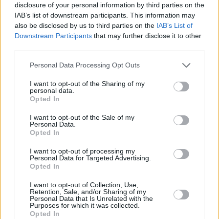
disclosure of your personal information by third parties on the
φορολόγηση εταιρικών οχημάτων – Τι αλλάζει
IAB’s list of downstream participants. This information may
για υβριδικά και ηλεκτρικά με το ν/σ του
also be disclosed by us to third parties on the
IAB’s List of
Downstream Participants
that may further disclose it to other
ΥΠΕΘΟ
third parties.
Τράπεζα της Ελλάδος: Αυξήθηκαν οι
Personal Data Processing Opt Outs
καταθέσεις μειώθηκαν τα δάνεια τον Απρίλιο
Μέχρι 30 Ιουνίου η ενίσχυση των 150 ευρώ
I want to opt-out of the Sharing of my
personal data.
για κάθε παιδί – Ποιοι, πώς και πόσα θα
Opted In
λάβουν φέτος
I want to opt-out of the Sale of my
Personal Data.
Opted In
I want to opt-out of processing my
Personal Data for Targeted Advertising.
Opted In
I want to opt-out of Collection, Use,
Retention, Sale, and/or Sharing of my
Personal Data that Is Unrelated with the
Purposes for which it was collected.
Opted In