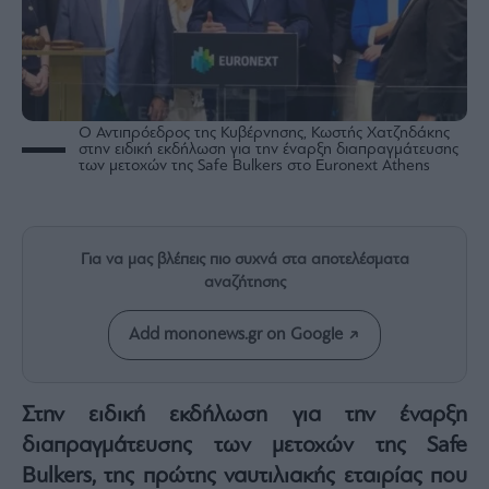
Rumors
ESG
Today
Mononews2030
Άρθρα
Ο Αντιπρόεδρος της Κυβέρνησης, Κωστής Χατζηδάκης
στην ειδική εκδήλωση για την έναρξη διαπραγμάτευσης
Συνεντεύξεις
των μετοχών της Safe Bulkers στο Euronext Athens
Για να μας βλέπεις πιο συχνά στα αποτελέσματα
αναζήτησης
Les
Bons
Add mononews.gr on Google
Vivants
Auto
Life
Στην ειδική εκδήλωση για την έναρξη
&
διαπραγμάτευσης των μετοχών της Safe
Style
Bulkers, της πρώτης ναυτιλιακής εταιρίας που
Υγεία