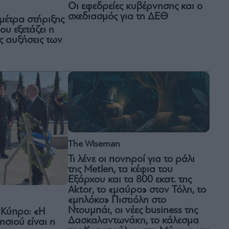
Οι εφεδρείες κυβέρνησης και ο
σχεδιασμός για τη ΔΕΘ
μέτρα στήριξης
ου εξετάζει η
ς αυξήσεις των
The Wiseman
Τι λένε οι πονηροί για το ράλι
της Metlen, τα κέφια του
Εξάρχου και τα 800 εκατ. της
Aktor, το «μαύρο» στον Τόλη, το
«μπλόκο» Πιστιόλη στο
Ντουμπάι, οι νέες business της
 Κύπρο: «Η
Δασκαλαντωνάκη, το κάλεσμα
σιού είναι η