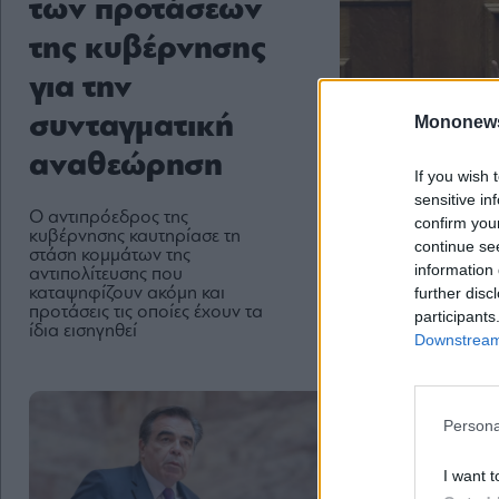
των προτάσεων
της κυβέρνησης
για την
συνταγματική
Mononew
αναθεώρηση
If you wish 
sensitive in
Ο αντιπρόεδρος της
confirm you
κυβέρνησης καυτηρίασε τη
continue se
στάση κομμάτων της
information 
αντιπολίτευσης που
further disc
καταψηφίζουν ακόμη και
προτάσεις τις οποίες έχουν τα
participants
ίδια εισηγηθεί
Downstream 
Persona
I want t