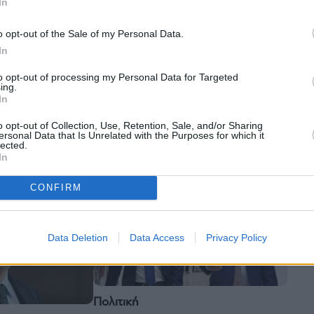
In
o opt-out of the Sale of my Personal Data.
In
to opt-out of processing my Personal Data for Targeted
Πολιτική
ing.
Χατζηδάκης: Η Δημοκρατία
 Τσίπρα: Δεν
In
κινδυνεύει κι από εκείνους που
 τη χώρα, αλλά
o opt-out of Collection, Use, Retention, Sale, and/or Sharing
την ευτελίζουν
ημα (βίντεο)
ersonal Data that Is Unrelated with the Purposes for which it
lected.
In
CONFIRM
Data Deletion
Data Access
Privacy Policy
Πολιτική