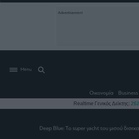
Ειδήσεις
Creative Conte
Οικονομία
The
Μετοχές
Branded Conten
Wiseman
Les
Business
Αγορές
Reports &
Bons
Room
Branded Conten
Vivants
301
Calendar
Τράπεζες
Trader's
book
Auto
My
Monocle Media
Menu
Ναυτιλία
Story
Lab
Buy-
Life
Hold-
Real
&
Media
Sell
Estate
Style
Οικονομία
Business
Winners
The
Ενέργεια
Realtime Γενικός Δείκτης:
262
Υγεία
Mononews100
&
Value
Losers
Investor
Πολιτική
Architecture
&
Επι-
Crypto
Design
Deep Blue: To super yacht του μισού δισε
Πολιτισμός
θετικά
Χρηματιστηριακές
Εγγραφείτε σ