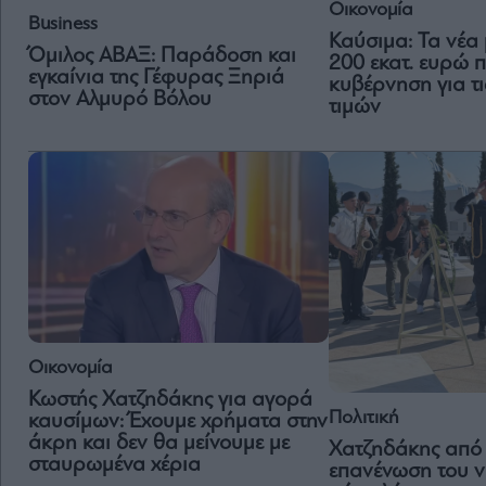
Οικονομία
Business
Καύσιμα: Τα νέα 
Όμιλος ΑΒΑΞ: Παράδοση και
200 εκατ. ευρώ π
εγκαίνια της Γέφυρας Ξηριά
κυβέρνηση για τι
στον Αλμυρό Βόλου
τιμών
Οικονομία
Κωστής Χατζηδάκης για αγορά
Πολιτική
καυσίμων: Έχουμε χρήματα στην
άκρη και δεν θα μείνουμε με
Χατζηδάκης από
σταυρωμένα χέρια
επανένωση του νη