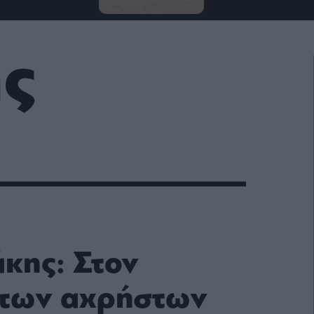
ς
κης: Στον
 των αχρήστων