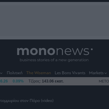
nt
t
t
Πολιτική
The Wiseman
Les Bons Vivants
Markets
6.26
0.09%
Τζίρος:
143.06 εκατ.
ΜΕΤΟ
κατομμυρίου στον Πόρο (video)
το