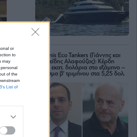
sonal or
ection to
Okeanis Eco Tankers (Γιάννης και
ou may
Αριστείδης Αλαφούζος): Κέρδη
318,6 εκατ. δολάρια στο εξάμηνο –
 personal
Μέρισμα β’ τριμήνου στα 5,25 δολ.
out of the
 downstream
B’s List of