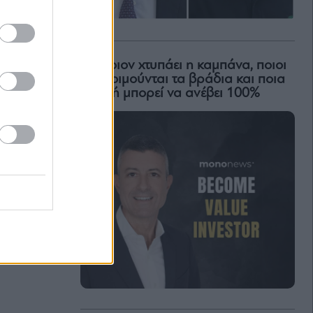
Για ποιον χτυπάει η καμπάνα, ποιοι
δεν κοιμούνται τα βράδια και ποια
μετοχή μπορεί να ανέβει 100%