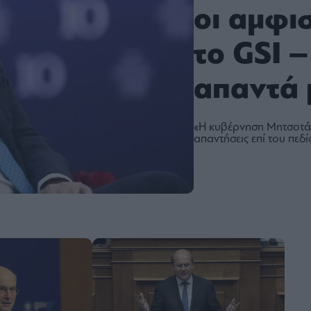
οι αμφι
το GSI 
απαντά 
«Η κυβέρνηση Μητσοτάκη
απαντήσεις επί του πεδί