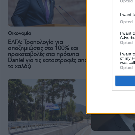
Opted 
I want t
Opted 
I want 
Οικονομία
Πολιτική
Advertis
ΕΛΓΑ: Τροπολογία για
Χατζηδάκης κατά
Opted 
αποζημιώσεις στο 100% και
είναι η λύση για
I want t
προκαταβολές στα πρότυπα
ένα ακόμα πρόβλ
of my P
Daniel για τις καταστροφές από
was col
το χαλάζι
Opted 