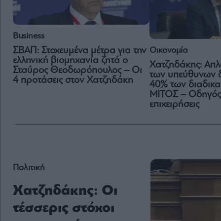
Business
ΣΒΑΠ: Στοχευμένα μέτρα για την
Οικονομία
ελληνική βιομηχανία ζητά ο
Χατζηδάκης: Aπ
Σταύρος Θεοδωρόπουλος – Οι
των υπεύθυνων 
4 προτάσεις στον Χατζηδάκη
40% των διαδικα
ΜΙΤΟΣ – Οδηγός γ
επιχειρήσεις
Πολιτική
Χατζηδάκης: Οι
τέσσερις στόχοι