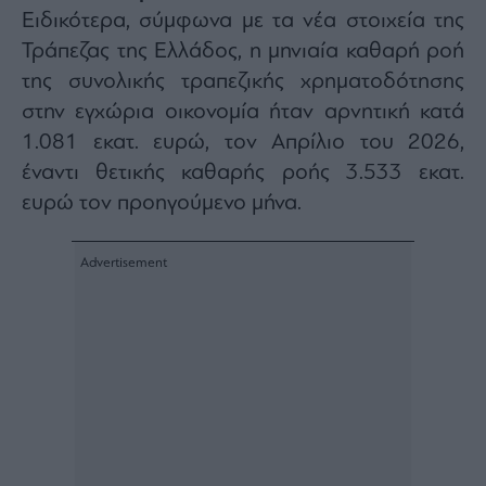
Ειδικότερα, σύμφωνα με τα νέα στοιχεία της
Architecture
&
Τράπεζας της Ελλάδος, η μηνιαία καθαρή ροή
Design
της συνολικής τραπεζικής χρηματοδότησης
Fashion
στην εγχώρια οικονομία ήταν αρνητική κατά
&
Art
1.081 εκατ. ευρώ, τον Απρίλιο του 2026,
Watches
έναντι θετικής καθαρής ροής 3.533 εκατ.
Yachts
ευρώ τον προηγούμενο μήνα.
Table
For
Two
Μετοχές
Αγορές
Trader's
book