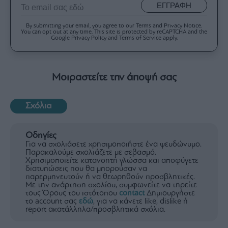
ΕΓΓΡΑΦΗ
By submitting your email, you agree to our Terms and Privacy Notice.
You can opt out at any time. This site is protected by reCAPTCHA and the
Google Privacy Policy and Terms of Service apply.
Μοιραστείτε την άποψή σας
Σχόλια
Οδηγίες
Για να σχολιάσετε χρησιμοποιήστε ένα ψευδώνυμο.
Παρακαλούμε σχολιάζετε με σεβασμό.
Χρησιμοποιείτε κατανοητή γλώσσα και αποφύγετε
διατυπώσεις που θα μπορούσαν να
παρερμηνευτούν ή να θεωρηθούν προσβλητικές.
Με την ανάρτηση σχολίου, συμφωνείτε να τηρείτε
τους Όρους του ιστότοπου
contact
Δημιουργήστε
το account σας
εδώ
, για να κάνετε like, dislike ή
report ακατάλληλα/προσβλητικά σχόλια.