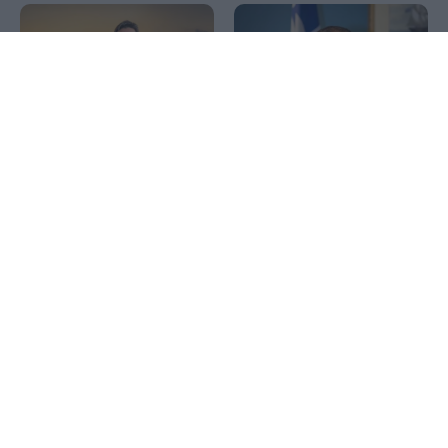
1x
Δημήτρης Κοκκίνης: Ο
καπετάνιος που πλοήγησε
Κατσαφάδος: Από Δευτέρα
το σκάφος του Οδυσσέα
οι αιτήσεις για
στην Ιθάκη
αποζημιώσεις στους
πυρόπληκτους – Μέσα
Σεπτέμβρη ξεκινούν τα
αντιπλημμυρικά
CNN: Ο κορυφαίος
στρατηγός του Τραμπ
Ρωσία: Πυρκαγιά σε
αναζητά «έξοδο» από τον
διυλιστήριο πετρελαίου στο