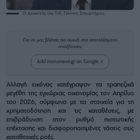
Rumors
ESG
Ο Διοικητής της ΤτΕ, Γιάννης Στουρνάρας
Today
Mononews2030
Άρθρα
Για να μας βλέπεις πιο συχνά στα αποτελέσματα
Συνεντεύξεις
αναζήτησης
Add mononews.gr on Google
Αλλαγή εικόνας κατέγραψαν τα τραπεζικά
Les
Bons
μεγέθη της εγχώριας οικονομίας τον Απρίλιο
Vivants
του 2026, σύμφωνα με τα στοιχεία για τη
Auto
χρηματοδότηση και τις καταθέσεις, με
Life
επιβράδυνση στον ρυθμό πιστωτικής
&
επέκτασης και διαφοροποιημένες τάσεις στις
Style
καταθετικές ροές.
Υγεία