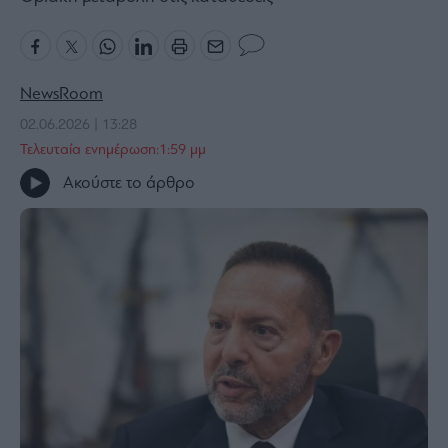
Bloomberg
Financial
Times
NewsRoom
02.06.2026 | 13:28
Τελευταία ενημέρωση:1:59 μμ
The
Ακούστε το άρθρο
Wiseman
Room
301
My
Story
Media
Winners
&
Losers
Επι-
θετικά