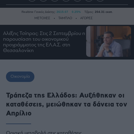
Realtime Γενικός Δείκτης:
2615.07
0.25%
Τζίρος:
204.31 εκατ.
ΜΕΤΟΧΕΣ
ΤΑΜΠΛΟ
ΑΓΟΡΕΣ
Αλέξης Τσίπρας: Στις 2 Σεπτεμβρίου η
παρουσίαση του οικονομικού
Ειδήσεις
προγράμματος της ΕΛ.Α.Σ. στη
Οικονομία
Θεσσαλονίκη
Business
Τράπεζες
Ναυτιλία
Οικονομία
Real
Estate
Τράπεζα της Ελλάδος: Αυξήθηκαν οι
Ενέργεια
καταθέσεις, μειώθηκαν τα δάνεια τον
Πολιτική
Απρίλιο
Πολιτισμός
Κοινωνία
Οριακή μεταβολή στις καταθέσεις
Law