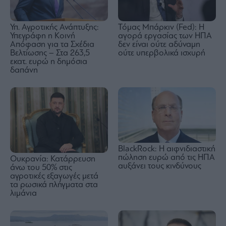
Υπ. Αγροτικής Ανάπτυξης:
Τόμας Μπάρκιν (Fed): Η
Υπεγράφη η Κοινή
αγορά εργασίας των ΗΠΑ
Απόφαση για τα Σχέδια
δεν είναι ούτε αδύναμη
Βελτίωσης – Στα 263,5
ούτε υπερβολικά ισχυρή
εκατ. ευρώ η δημόσια
δαπάνη
BlackRock: Η αιφνιδιαστική
πώληση ευρώ από τις ΗΠΑ
Ουκρανία: Κατάρρευση
αυξάνει τους κινδύνους
άνω του 50% στις
αγροτικές εξαγωγές μετά
τα ρωσικά πλήγματα στα
λιμάνια