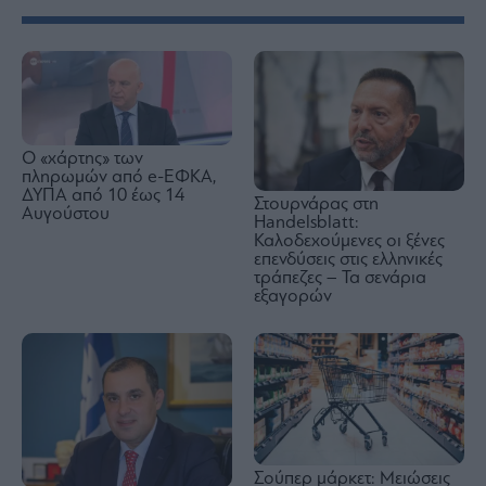
Ο «χάρτης» των
πληρωμών από e-ΕΦΚΑ,
ΔΥΠΑ από 10 έως 14
Στουρνάρας στη
Αυγούστου
Handelsblatt:
Καλοδεχούμενες οι ξένες
επενδύσεις στις ελληνικές
τράπεζες – Τα σενάρια
εξαγορών
Σούπερ μάρκετ: Μειώσεις