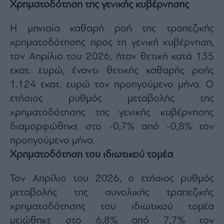
Monocle
Χρηματοδότηση της γενικής κυβέρνησης
Media
Lab
Η μηνιαία καθαρή ροή της τραπεζικής
χρηματοδότησης προς τη γενική κυβέρνηση,
τον Απρίλιο του 2026, ήταν θετική κατά 135
Mononews100
εκατ. ευρώ, έναντι θετικής καθαρής ροής
1.124 εκατ. ευρώ τον προηγούμενο μήνα. Ο
ετήσιος ρυθμός μεταβολής της
Εγγραφείτε
χρηματοδότησης της γενικής κυβέρνησης
στο
διαμορφώθηκε στο -0,7% από -0,8% τον
Newsletter
του
προηγούμενο μήνα.
mononews.gr
Χρηματοδότηση του ιδιωτικού τομέα
Τον Απρίλιο του 2026, o ετήσιος ρυθμός
μεταβολής της συνολικής τραπεζικής
By
χρηματοδότησης του ιδιωτικού τομέα
submitting
your
email,
μειώθηκε στο 6,8% από 7,7% τον
you