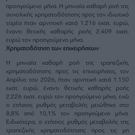
agree
προηγούμενο μήνα. Η μηνιαία καθαρή ροή της
to
our
συνολικής χρηματοδότησης προς τον ιδιωτικό
Terms
and
Privacy
τομέα ήταν αρνητική κατά 1.216 εκατ. ευρώ,
Notice.
You
έναντι θετικής καθαρής ροής 2.409 εκατ.
can
opt
ευρώ τον προηγούμενο μήνα.
out
at
any
Χρηματοδότηση των επιχειρήσεων
time.
This
site
is
Η μηνιαία καθαρή ροή της τραπεζικής
protected
by
χρηματοδότησης προς τις επιχειρήσεις, τον
reCAPTCHA
and
Απρίλιο του 2026, ήταν αρνητική κατά 1.150
the
Google
Privacy
εκατ. ευρώ, έναντι θετικής καθαρής ροής
Policy
and
2.226 εκατ. ευρώ τον προηγούμενο μήνα, ενώ
Terms
of
ο ετήσιος ρυθμός μεταβολής μειώθηκε στο
Service
apply.
8,8% από 10,1% τον προηγούμενο μήνα.
Ειδικότερα, ο ετήσιος ρυθμός μεταβολής της
ότητα
τραπεζικής χρηματοδότησης προς τις μη
ι
ίες