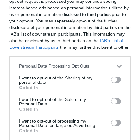
opt-out request is processed you may continue seeing
interest-based ads based on personal information utilized by
us or personal information disclosed to third parties prior to
your opt-out. You may separately opt-out of the further
disclosure of your personal information by third parties on the
IAB’s list of downstream participants. This information may
also be disclosed by us to third parties on the
IAB’s List of
Downstream Participants
that may further disclose it to other
third parties.
Personal Data Processing Opt Outs
Καταθέσεις από τον ιδιωτικό τομέα
I want to opt-out of the Sharing of my
personal data.
Opted In
Οι καταθέσεις του ιδιωτικού τομέα μειώθηκαν
κατά 66 εκατ. ευρώ, τον Απρίλιο του 2026,
I want to opt-out of the Sale of my
Personal Data.
έναντι αύξησης κατά 2.080 εκατ. ευρώ τον
Opted In
προηγούμενο μήνα, ενώ ο ετήσιος ρυθμός
I want to opt-out of processing my
μεταβολής αυξήθηκε στο 5,8% από 5,4% τον
Personal Data for Targeted Advertising.
Opted In
προηγούμενο μήνα.