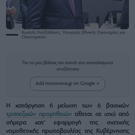
Rumors
ESG
Today
Mononews2030
Κωστής Χατζηδάκης, Υπουργός Εθνικής Οικονομίας και
Άρθρα
Οικονομικών
Συνεντεύξεις
Για να μας βλέπεις πιο συχνά στα αποτελέσματα
αναζήτησης
Les
Add mononews.gr on Google
Bons
Vivants
Auto
Η κατάργηση ή μείωση των 6 βασικών
Life
τραπεζικών προμηθειών
τίθεται σε ισχύ από
&
σήμερα κατ’ εφαρμογή της σχετικής
Style
νομοθετικής πρωτοβουλίας της Κυβέρνησης
Υγεία