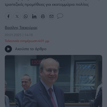
τραπεζικές προμήθειες για εκατομμύρια πολίτες
Bloomberg
Financial
Times
Βασίλης Τσεκούρας
20.01.2025 | 14:18
The
Τελευταία ενημέρωση:4:01 μμ
Wiseman
Ακούστε το άρθρο
Room
301
My
Story
Media
Winners
&
Losers
Επι-
θετικά