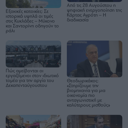
Από τις 28 Αυγούστου η
ψηφιακή ενεργοποίηση της
Εξοχικές κατοικίες: Σε
Κάρτας Αγρότη – Η
ιστορικά υψηλά οι τιμές
διαδικασία
στις Κυκλάδες – Μύκονο
και Σαντορίνη οδηγούν το
ράλι
Πώς αμείβονται οι
εργαζόμενοι στον ιδιωτικό
τομέα για την αργία του
Θεοδωρικάκος:
Δεκαπενταύγουστου
«Στηρίζουμε την
βιομηχανία για μια
οικονομία πιο
ανταγωνιστική με
καλύτερους μισθούς»