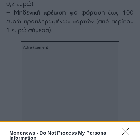
0,2 ευρώ).
– Μηδενική χρέωση για φόρτιση
έως 100
ευρώ προπληρωμένων καρτών (από περίπου
1 ευρώ σήμερα).
Mononews -
Do Not Process My Personal
Information