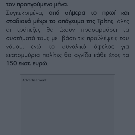
τον προηγούμενο μήνα.
Architecture
&
Συγκεκριμένα,
από σήμερα το πρωί και
Design
σταδιακά μέχρι το απόγευμα της Τρίτης
, όλες
Fashion
οι τράπεζες θα έχουν προσαρμόσει τα
&
συστήματά τους με βάση τις προβλέψεις του
Art
νόμου, ενώ το συνολικό όφελος για
Watches
εκατομμύρια πολίτες θα αγγίζει κάθε έτος τα
Yachts
150 εκατ. ευρώ
.
Table
For
Two
Μετοχές
Αγορές
Trader's
book