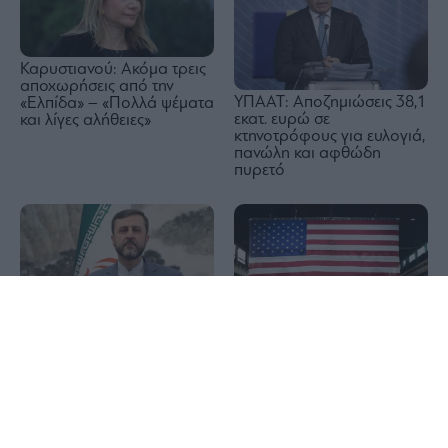
Καρυστιανού: Ακόμα τρεις
αποχωρήσεις από την
ΥΠΑΑΤ: Αποζημιώσεις 38,1
«Ελπίδα» – «Πολλά ψέματα
εκατ. ευρώ σε
και λίγες αλήθειες»
κτηνοτρόφους για ευλογιά,
πανώλη και αφθώδη
πυρετό
1x
Al Arabiya: Ιράν και Ομάν
κατέληξαν σε συμφωνία 60
ΗΠΑ: Στο χαμηλότερο
ημερών για τα Στενά του
επίπεδο της τελευταίας
Ορμούζ
διετίας οι απολύσεις