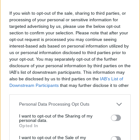
If you wish to opt-out of the sale, sharing to third parties, or
processing of your personal or sensitive information for
targeted advertising by us, please use the below opt-out
section to confirm your selection. Please note that after your
opt-out request is processed you may continue seeing
interest-based ads based on personal information utilized by
us or personal information disclosed to third parties prior to
your opt-out. You may separately opt-out of the further
disclosure of your personal information by third parties on the
IAB’s list of downstream participants. This information may
also be disclosed by us to third parties on the
IAB’s List of
Downstream Participants
that may further disclose it to other
third parties.
Personal Data Processing Opt Outs
– Επέκταση της μείωσης κατά 50%
των
I want to opt-out of the Sharing of my
personal data.
προμηθειών για αγορές από 10 ευρώ μέσω
Opted In
POS στην λεγόμενη «Μικρή Λιανική» στα 20
I want to opt-out of the Sale of my