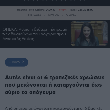
Realtime Γενικός Δείκτης:
2609.43
-0.55%
Τζίρος:
226.26 εκατ.
ΜΕΤΟΧΕΣ
ΤΑΜΠΛΟ
ΑΓΟΡΕΣ
ΟΠΕΚΑ: Αύριο η δεύτερη πληρωμή
Ειδήσεις
των δικαιούχων του Λογαριασμού
Αγροτικής Εστίας
Οικονομία
Business
Τράπεζες
Ναυτιλία
Οικονομία
Real
Estate
Αυτές είναι οι 6 τραπεζικές χρεώσεις
Ενέργεια
που μειώνονται ή καταργούνται έως
Πολιτική
αύριο το απόγευμα
Πολιτισμός
Κοινωνία
Από σήμερα μειώνονται ή καταργούνται οι 6 βασικές
Law