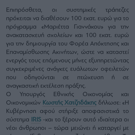
Monocle
Media
Επιπρόσθετα, οι συστημικές τράπεζες
Lab
πρόκειται να διαθέσουν 100 εκατ. ευρώ για το
πρόγραμμα «Μαριέττα Γιαννάκου» για την
ανακατασκευή σχολείων και 100 εκατ. ευρώ
Mononews100
για την δημιουργία του Φορέα Απόκτησης και
Επαναμίσθωσης Ακινήτων, ώστε να καταστεί
ενεργός τους επόμενους μήνες εξυπηρετώντας
Εγγραφείτε
συγκεκριμένες ανάγκες ευάλωτων οφειλετών
στο
Newsletter
που οδηγούνται σε πτώχευση ή σε
του
αναγκαστική εκτέλεση πράξης.
mononews.gr
O Υπουργός Εθνικής Οικονομίας και
Οικονομικών
Κωστής Χατζηδάκης
δήλωσε: «Η
Κυβέρνηση αφού στήριξε αποφασιστικά το
σύστημα
IRIS
-και το ξέρουν αυτό ιδιαίτερα οι
By
submitting
νέοι άνθρωποι – τώρα μειώνει ή καταργεί με
your
email,
you