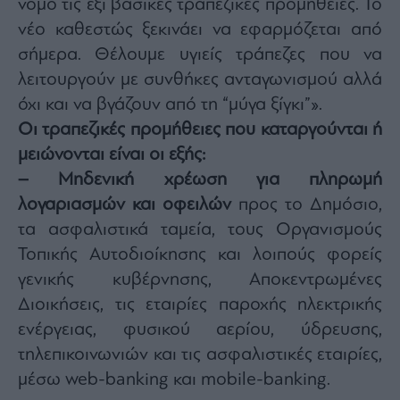
νόμο τις έξι βασικές τραπεζικές προμήθειες. Το
agree
to
νέο καθεστώς ξεκινάει να εφαρμόζεται από
our
Terms
σήμερα. Θέλουμε υγιείς τράπεζες που να
and
Privacy
Notice.
λειτουργούν με συνθήκες ανταγωνισμού αλλά
You
can
όχι και να βγάζουν από τη “μύγα ξίγκι”».
opt
out
Οι τραπεζικές προμήθειες που καταργούνται ή
at
any
time.
μειώνονται είναι οι εξής:
This
site
– Μηδενική χρέωση για πληρωμή
is
protected
λογαριασμών και οφειλών
προς το Δημόσιο,
by
reCAPTCHA
and
τα ασφαλιστικά ταμεία, τους Οργανισμούς
the
Google
Τοπικής Αυτοδιοίκησης και λοιπούς φορείς
Privacy
Policy
γενικής κυβέρνησης, Αποκεντρωμένες
and
Terms
of
Διοικήσεις, τις εταιρίες παροχής ηλεκτρικής
Service
apply.
ενέργειας, φυσικού αερίου, ύδρευσης,
τηλεπικοινωνιών και τις ασφαλιστικές εταιρίες,
ότητα
μέσω web-banking και mobile-banking.
ι
ίες