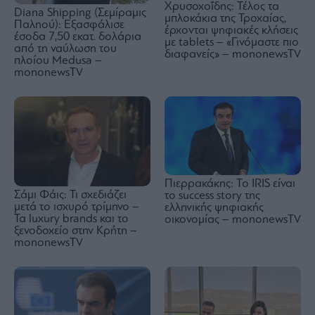
Χρυσοχοΐδης: Τέλος τα
Diana Shipping (Σεμίραμις
μπλοκάκια της Τροχαίας,
Παληού): Εξασφάλισε
έρχονται ψηφιακές κλήσεις
έσοδα 7,50 εκατ. δολάρια
με tablets – «Γινόμαστε πιο
από τη ναύλωση του
διαφανείς» – mononewsTV
πλοίου Medusa –
mononewsTV
Πιερρακάκης: Το IRIS είναι
Σάμι Φάις: Τι σχεδιάζει
το success story της
μετά το ισχυρό τρίμηνο –
ελληνικής ψηφιακής
Τα luxury brands και το
οικονομίας – mononewsTV
ξενοδοχείο στην Κρήτη –
mononewsTV