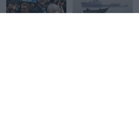
1x
Wall Street: Η αδύναμη
Reuters: Σύντομα μια
αγορά εργασίας έστειλε σε
συμφωνία του Ομάν και
νέο ρεκόρ τον S&P 500 –
του Ιράν για τα Στενά του
Άλμα 15,8% για την SpaceX
Ορμούζ, λέει Αμερικανός
αξιωματούχος
Τραμπ: Έφεση κατά της
απόφασης του Ανωτάτου
Αμπάς Αραγτσί: Οι
Δικαστηρίου να
μουσουλμανικές χώρες να
απαγορεύσει την
βασιστούν στις δυνάμεις
κατασκευή αίθουσας
τους απέναντι στους
χορού στον Λευκό Οίκο
«εχθρικούς ξένους»