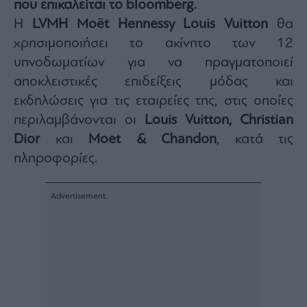
που επικαλείται το bloomberg.
Architecture
Η
LVMH Moët Hennessy Louis Vuitton
θα
&
Design
χρησιμοποιήσει το ακίνητο των 12
Fashion
υπνοδωματίων για να πραγματοποιεί
&
αποκλειστικές επιδείξεις μόδας και
Art
εκδηλώσεις για τις εταιρείες της, στις οποίες
Watches
περιλαμβάνονται οι
Louis Vuitton, Christian
Yachts
Dior
και
Moet & Chandon
, κατά τις
Table
πληροφορίες.
For
Two
Μετοχές
Αγορές
Trader's
book