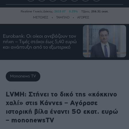
Realtime Γενικός Δείκτης:
2615.07
0.25%
Τζίρος:
204.31 εκατ.
ΜΕΤΟΧΕΣ
ΤΑΜΠΛΟ
ΑΓΟΡΕΣ
Eurobank: Οι οίκοι ανεβάζουν τον
Ειδήσεις
πήχη – Τιμές στόχοι έως 5,40 ευρώ
και ανάπτυξη από το εξωτερικό
Οικονομία
Business
Τράπεζες
Ναυτιλία
Mononews TV
Real
Estate
LVMH: Στήνει το δικό της «κόκκινο
Ενέργεια
χαλί» στις Κάννες – Αγόρασε
Πολιτική
ιστορική βίλα έναντι 50 εκατ. ευρώ
Πολιτισμός
– mononewsTV
Κοινωνία
Law