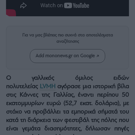
Rumors
ESG
Today
Mononews2030
Άρθρα
Για να μας βλέπεις πιο συχνά στα αποτελέσματα
αναζήτησης
Συνεντεύξεις
Add mononews.gr on Google
Ο γαλλικός όμιλος ειδών
Les
πολυτελείας
LVMH
αγόρασε μια ιστορική βίλα
Bons
στις Κάννες της Γαλλίας, έναντι περίπου 50
Vivants
εκατομμυρίων ευρώ (52,7 εκατ. δολάρια), με
Auto
στόχο να προβάλλει τα εμπορικά σήματά του
Life
&
κατά τη διάρκεια των φεστιβάλ της πόλης που
Style
είναι γεμάτα διασημότητες, δήλωσαν πηγές
Υγεία