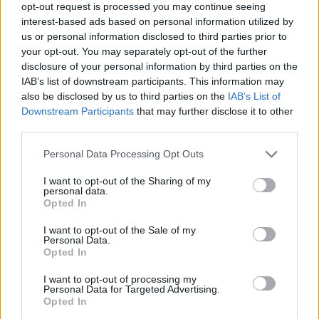
το εξωτερικό
opt-out request is processed you may continue seeing
agree
to
interest-based ads based on personal information utilized by
Εθνική Τράπεζα: Το «κρυφό χαρτί» των 1,8
our
Terms
us or personal information disclosed to third parties prior to
and
δισ. ευρώ και τιμές στόχοι έως 18,75 ευρώ
your opt-out. You may separately opt-out of the further
Privacy
Notice.
Ο Βαγγέλης Μαρινάκης έχει ξοδέψει ως
disclosure of your personal information by third parties on the
You
can
IAB’s list of downstream participants. This information may
τώρα 24,5 εκατ. ευρώ για τις φετινές
opt
out
also be disclosed by us to third parties on the
IAB’s List of
at
μεταγραφές του Ολυμπιακού
Downstream Participants
that may further disclose it to other
any
time.
To deal των 408 εκατ. ευρώ! Άρσεναλ και
third parties.
This
site
Emirates μαζί έως το 2033
is
Personal Data Processing Opt Outs
protected
by
reCAPTCHA
and
I want to opt-out of the Sharing of my
Ακολουθήστε το mononews.gr στο
the
personal data.
Google News
και ενημερωθείτε
Google
Opted In
Privacy
πρώτοι.
Policy
and
I want to opt-out of the Sale of my
Terms
of
Personal Data.
Service
Opted In
apply.
I want to opt-out of processing my
Θέλετε να ενημερώνεστε για όλα τα
Personal Data for Targeted Advertising.
ότητα
Opted In
οικονομικά και επιχειρηματικά νέα;
ι
ίες