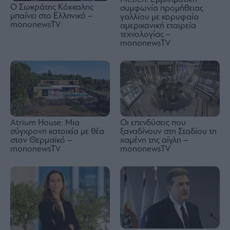
Ο Σωκράτης Κόκκαλης
συμφωνία προμήθειας
μπαίνει στο Ελληνικό –
γαλλίου με κορυφαία
mononewsTV
αμερικανική εταιρεία
τεχνολογίας –
mononewsTV
Atrium House: Μια
Οι επενδύσεις που
σύγχρονη κατοικία με θέα
ξαναδίνουν στη Σταδίου τη
στον Θερμαϊκό –
χαμένη της αίγλη –
mononewsTV
mononewsTV