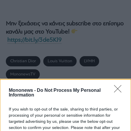
Monocle
Media
Lab
Μην ξεχάσεις να κάνεις subscribe στο επίσημο
κανάλι μας στο YouTube!
Mononews100
https://bit.ly/3de5Kl9
Christian Dior
Louis Vuitton
LVMH
Εγγραφείτε
στο
Newsletter
MononewsTV
του
mononews.gr
Mononews -
Do Not Process My Personal
Information
ΕΙΔΗΣΕΙΣ ΣΗΜΕΡΑ
If you wish to opt-out of the sale, sharing to third parties, or
processing of your personal or sensitive information for
Eurobank: Οι οίκοι ανεβάζουν τον πήχη –
By
submitting
targeted advertising by us, please use the below opt-out
your
Τιμές στόχοι έως 5,40 ευρώ και ανάπτυξη από
section to confirm your selection. Please note that after your
email,
you