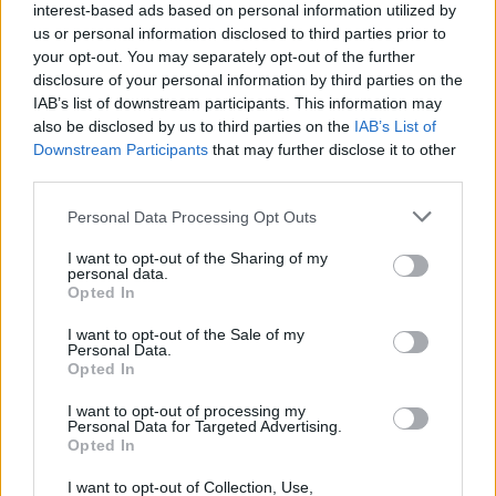
interest-based ads based on personal information utilized by
Σε ορισμένες περιπτώσεις, η επέμβαση μπορεί
us or personal information disclosed to third parties prior to
να αντικαταστήσει και τη χρήση ορμονικών
your opt-out. You may separately opt-out of the further
σκευασμάτων που χορηγούνται για την
disclosure of your personal information by third parties on the
IAB’s list of downstream participants. This information may
ατροφία του κόλπου.
also be disclosed by us to third parties on the
IAB’s List of
Αιδιοπλαστική
Downstream Participants
that may further disclose it to other
Ορισμένες γυναίκες παρουσιάζουν
third parties.
υπερτροφία των εξωτερικών (μεγάλων)
Personal Data Processing Opt Outs
χειλέων του αιδοίου, εμποδίζοντας την καλή
I want to opt-out of the Sharing of my
υγιεινή στην περιοχή και οδηγώντας συχνά σε
personal data.
Opted In
τοπικές φλεγμονές, ξηρότητα, δερματοπάθειες
ή δυσφορία καθώς και σε προβλήματα στη
I want to opt-out of the Sale of my
Personal Data.
σεξουαλική ζωή.
Opted In
Στις περισσότερες περιπτώσεις το πρόβλημα
I want to opt-out of processing my
υπάρχει εκ γενετής, εντούτοις, μπορεί να
Personal Data for Targeted Advertising.
Opted In
παρουσιαστεί και αργότερα, λόγω ορμονικών
μεταβολών (συνήθως μετά την εμμηνόπαυση)
I want to opt-out of Collection, Use,