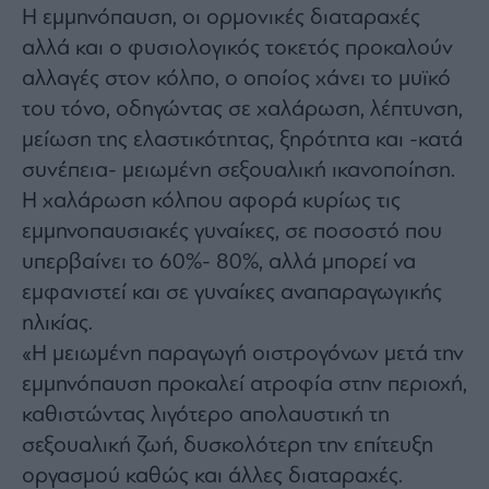
Buy-
Η εμμηνόπαυση, οι ορμονικές διαταραχές
Hold-
αλλά και ο φυσιολογικός τοκετός προκαλούν
Sell
αλλαγές στον κόλπο, ο οποίος χάνει το μυϊκό
The
Value
του τόνο, οδηγώντας σε χαλάρωση, λέπτυνση,
Investor
μείωση της ελαστικότητας, ξηρότητα και -κατά
Crypto
συνέπεια- μειωμένη σεξουαλική ικανοποίηση.
Χρηματιστηριακές
Η χαλάρωση κόλπου αφορά κυρίως τις
Ανακοινώσεις
εμμηνοπαυσιακές γυναίκες, σε ποσοστό που
υπερβαίνει το 60%- 80%, αλλά μπορεί να
Creative
εμφανιστεί και σε γυναίκες αναπαραγωγικής
Content
ηλικίας.
Branded
Content
«Η μειωμένη παραγωγή οιστρογόνων μετά την
Reports
εμμηνόπαυση προκαλεί ατροφία στην περιοχή,
&
καθιστώντας λιγότερο απολαυστική τη
Branded
σεξουαλική ζωή, δυσκολότερη την επίτευξη
Content
Calendar
οργασμού καθώς και άλλες διαταραχές.