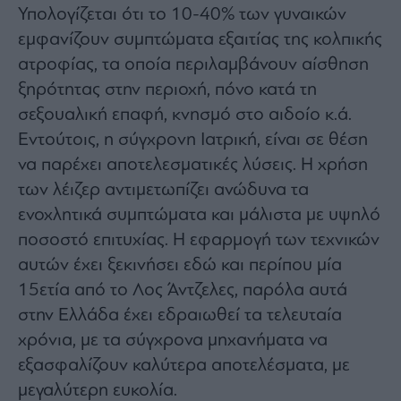
agree
Υπολογίζεται ότι το 10-40% των γυναικών
to
our
εμφανίζουν συμπτώματα εξαιτίας της κολπικής
Terms
and
ατροφίας, τα οποία περιλαμβάνουν αίσθηση
Privacy
Notice.
You
ξηρότητας στην περιοχή, πόνο κατά τη
can
opt
σεξουαλική επαφή, κνησμό στο αιδοίο κ.ά.
out
at
Εντούτοις, η σύγχρονη Ιατρική, είναι σε θέση
any
time.
This
να παρέχει αποτελεσματικές λύσεις. Η χρήση
site
is
των λέιζερ αντιμετωπίζει ανώδυνα τα
protected
by
ενοχλητικά συμπτώματα και μάλιστα με υψηλό
reCAPTCHA
and
the
ποσοστό επιτυχίας. Η εφαρμογή των τεχνικών
Google
Privacy
αυτών έχει ξεκινήσει εδώ και περίπου μία
Policy
and
15ετία από το Λος Άντζελες, παρόλα αυτά
Terms
of
Service
στην Ελλάδα έχει εδραιωθεί τα τελευταία
apply.
χρόνια, με τα σύγχρονα μηχανήματα να
εξασφαλίζουν καλύτερα αποτελέσματα, με
ότητα
ι
μεγαλύτερη ευκολία.
ίες