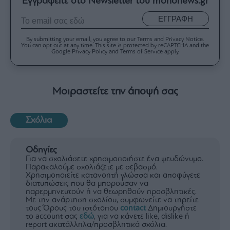
Εγγραφείτε στο Newsletter του mononews.gr
ΕΓΓΡΑΦΗ
By submitting your email, you agree to our Terms and Privacy Notice.
You can opt out at any time. This site is protected by reCAPTCHA and the
Google Privacy Policy and Terms of Service apply.
Μοιραστείτε την άποψή σας
Σχόλια
Οδηγίες
Για να σχολιάσετε χρησιμοποιήστε ένα ψευδώνυμο.
Παρακαλούμε σχολιάζετε με σεβασμό.
Χρησιμοποιείτε κατανοητή γλώσσα και αποφύγετε
διατυπώσεις που θα μπορούσαν να
παρερμηνευτούν ή να θεωρηθούν προσβλητικές.
Με την ανάρτηση σχολίου, συμφωνείτε να τηρείτε
τους Όρους του ιστότοπου
contact
Δημιουργήστε
το account σας
εδώ
, για να κάνετε like, dislike ή
report ακατάλληλα/προσβλητικά σχόλια.