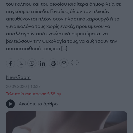
του κόλπου και του αιδοίου ιδιαίτερα δημοφιλείς, σε
Bloomberg
παγκόσμιο επίπεδο. Γυναίκες όλων τον ηλικιών
Financial
απευθύνονται πλέον στον πλαστικό χειρουργό ή το
Times
γυναικολόγο τους χωρίς ενοχές, προκειμένου να
απαλλαγούν από ενοχλητικά συμπτώματα, να
βελτιώσουν την ψυχολογία τους, να αυξήσουν την
αυτοπεποίθησή τους και […]
The
Wiseman
Room
301
NewsRoom
My
Story
20.09.2020 | 10:27
Media
Τελευταία ενημέρωση:5:38 πμ
Winners
Ακούστε το άρθρο
&
Losers
Επι-
θετικά