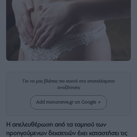
Rumors
ESG
Today
Mononews2030
Άρθρα
Συνεντεύξεις
Για να μας βλέπεις πιο συχνά στα αποτελέσματα
Les
αναζήτησης
Bons
Vivants
Add mononews.gr on Google
Auto
Life
&
Η απελευθέρωση από τα ταμπού των
Style
προηγούμενων δεκαετιών έχει καταστήσει τις
Υγεία