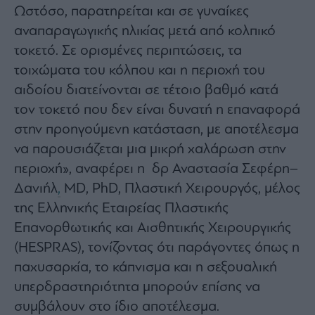
Monocle
Ωστόσο, παρατηρείται και σε γυναίκες
Media
αναπαραγωγικής ηλικίας μετά από κολπικό
Lab
τοκετό. Σε ορισμένες περιπτώσεις, τα
τοιχώματα του κόλπου και η περιοχή του
αιδοίου διατείνονται σε τέτοιο βαθμό κατά
Mononews100
τον τοκετό που δεν είναι δυνατή η επαναφορά
στην προηγούμενη κατάσταση, με αποτέλεσμα
να παρουσιάζεται μια μικρή χαλάρωση στην
Εγγραφείτε
στο
περιοχή», αναφέρει η δρ Αναστασία Σεφέρη–
Newsletter
Δανιήλ
,
MD, PhD, Πλαστική Χειρουργός, μέλος
του
mononews.gr
της Ελληνικής Εταιρείας Πλαστικής
Επανορθωτικής και Αισθητικής Χειρουργικής
(HESPRAS), τονίζοντας ότι παράγοντες όπως η
παχυσαρκία, το κάπνισμα και η σεξουαλική
By
υπερδραστηριότητα μπορούν επίσης να
submitting
your
συμβάλουν στο ίδιο αποτέλεσμα.
email,
you