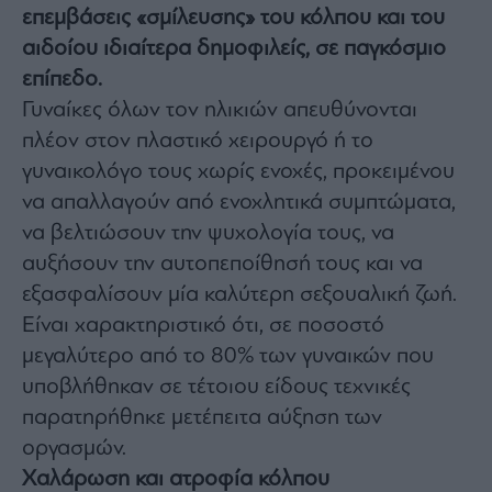
επεμβάσεις «σμίλευσης» του κόλπου και του
Architecture
&
αιδοίου ιδιαίτερα δημοφιλείς, σε παγκόσμιο
Design
επίπεδο.
Fashion
Γυναίκες όλων τον ηλικιών απευθύνονται
&
Art
πλέον στον πλαστικό χειρουργό ή το
γυναικολόγο τους χωρίς ενοχές, προκειμένου
Watches
να απαλλαγούν από ενοχλητικά συμπτώματα,
Yachts
να βελτιώσουν την ψυχολογία τους, να
Table
For
αυξήσουν την αυτοπεποίθησή τους και να
Two
εξασφαλίσουν μία καλύτερη σεξουαλική ζωή.
Είναι χαρακτηριστικό ότι, σε ποσοστό
μεγαλύτερο από το 80% των γυναικών που
Μετοχές
υποβλήθηκαν σε τέτοιου είδους τεχνικές
Αγορές
παρατηρήθηκε μετέπειτα αύξηση των
Trader's
οργασμών.
book
Χαλάρωση και ατροφία κόλπου