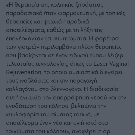
«Η θεραπεία της κολπικής ξηρότητας
ας
οι
παραδοσιακά ήταν φαρμακευτική, με τοπικές
ήσης
θεραπείες και φτωχά παροδικά
αποτελέσματα, καθώς με τη λήξη της
4
news.gr
επανέρχονταν τα συμπτώματα. Η φαρέτρα
ghts
rved
των γιατρών περιλαμβάνει πλέον θεραπείες
που βασίζονται σε έναν ειδικού τύπου λέιζερ
τελευταίας τεχνολογίας, όπως το Laser Vaginal
Rejuvenation, το οποίο ουσιαστικά διεγείρει
τους ινοβλάστες και την παραγωγή
κολλαγόνου στο βλεννογόνο. Η διαδικασία
αυτή ενισχύει την απορρόφηση νερού και την
ενυδάτωση του κόλπου, βελτιώνει την
κυκλοφορία του αίματος τοπικά, με
αποτέλεσμα έναν νέο και υγιή ιστό στα
τοιχώματα του κόλπου», αναφέρει η δρ