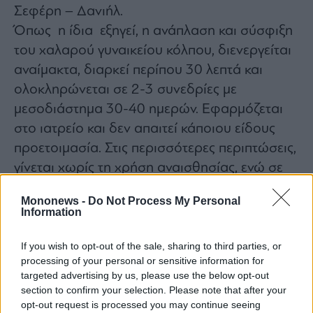
Σεφέρη – Δανιήλ.
Όπως η ίδια εξηγεί, η ανάπλαση και σύσφιξη
του χαλαρού γυναικείου κόλπου, διενεργείται
αναίμακτα, διαρκεί περίπου 30 λεπτά και
ολοκληρώνεται σε 2-3 συνεδρίες με
μεσοδιάστημα 30-40 ημερών. Εφαρμόζεται
στο ιατρείο και δεν απαιτεί κάποιου είδους
προετοιμασία. Στις περισσότερες περιπτώσεις,
γίνεται χωρίς τη χρήση αναισθησίας, ενώ σε
ορισμένες γυναίκες μπορεί να χρησιμοποιηθεί
Mononews -
Do Not Process My Personal
τοπικά αναισθητικό σπρέι. Μετά τη θεραπεία
Information
δεν απαιτείται αποχή από τις καθημερινές
δραστηριότητες. Σε γυναίκες μεγάλης ηλικίας
If you wish to opt-out of the sale, sharing to third parties, or
processing of your personal or sensitive information for
που παρουσιάζουν σοβαρή αφυδάτωση, η
targeted advertising by us, please use the below opt-out
θεραπεία ενδέχεται να χρειάζεται επανάληψη
section to confirm your selection. Please note that after your
κάθε 12-15 μήνες.
opt-out request is processed you may continue seeing