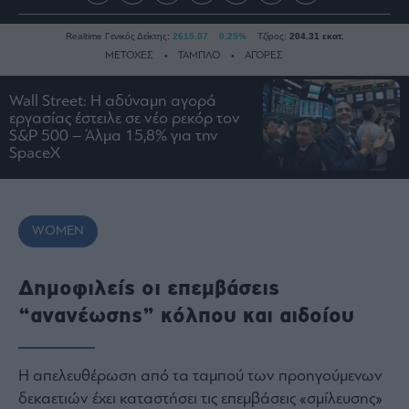
Realtime Γενικός Δείκτης:
2615.07
0.25%
Τζίρος:
204.31 εκατ.
ΜΕΤΟΧΕΣ
ΤΑΜΠΛΟ
ΑΓΟΡΕΣ
Wall Street: Η αδύναμη αγορά
εργασίας έστειλε σε νέο ρεκόρ τον
Ειδήσεις
S&P 500 – Άλμα 15,8% για την
Οικονομία
SpaceX
Business
Τράπεζες
Ναυτιλία
WOMEN
Real
Estate
Δημοφιλείς οι επεμβάσεις
Ενέργεια
“ανανέωσης” κόλπου και αιδοίου
Πολιτική
Πολιτισμός
Η απελευθέρωση από τα ταμπού των προηγούμενων
Κοινωνία
δεκαετιών έχει καταστήσει τις επεμβάσεις «σμίλευσης»
Law