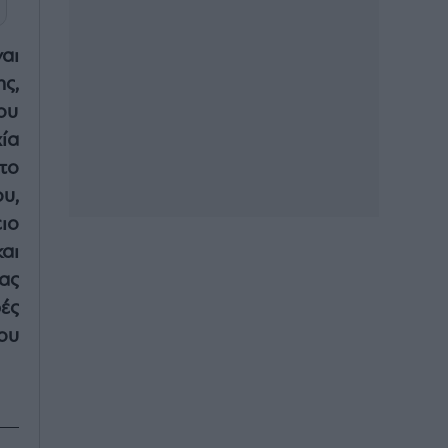
αι
ς,
ου
ία
 το
υ,
ιο
και
ας
ρές
ου