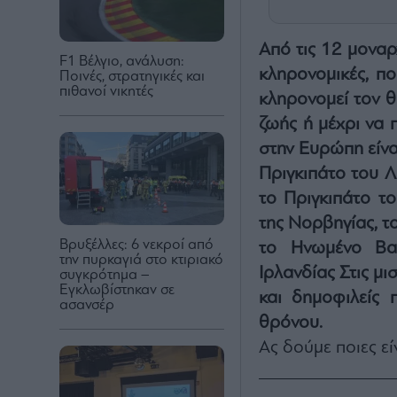
Από τις 12 μοναρ
F1 Βέλγιο, ανάλυση:
κληρονομικές, πο
Ποινές, στρατηγικές και
πιθανοί νικητές
κληρονομεί τον θ
ζωής ή μέχρι να 
στην Ευρώπη είναι
Πριγκιπάτο του Λ
το Πριγκιπάτο το
της Νορβηγίας, το
Βρυξέλλες: 6 νεκροί από
το Ηνωμένο Βασ
την πυρκαγιά στο κτιριακό
Ιρλανδίας Στις μι
συγκρότημα –
Eγκλωβίστηκαν σε
και δημοφιλείς 
ασανσέρ
θρόνου.
Ας δούμε ποιες εί