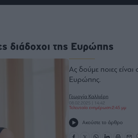
ου
r
ail,
ες διάδοχοι της Ευρώπης
s and
n opt
te is
CHA
acy
rvice
Ας δούμε ποιες είναι 
Ευρώπης.
Γεωργία Καλλιέρη
08.02.2025 | 14:42
Τελευταία ενημέρωση:2:45 μμ
Ακούστε το άρθρο