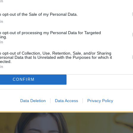
In
o opt-out of the Sale of my Personal Data.
In
to opt-out of processing my Personal Data for Targeted
ing.
In
o opt-out of Collection, Use, Retention, Sale, and/or Sharing
ersonal Data that Is Unrelated with the Purposes for which it
lected.
λισάβετ του Βελγίου
In
CONFIRM
Data Deletion
Data Access
Privacy Policy