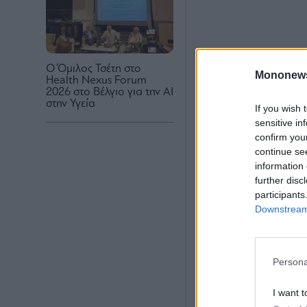
Ο Όμιλος Τσέτη στο
Mononew
Health Nexus Forum
2026 στο Βέλγιο για την ΑΙ
στην Υγεία
If you wish 
sensitive in
confirm you
continue se
information 
further disc
participants
Downstream 
Persona
I want t