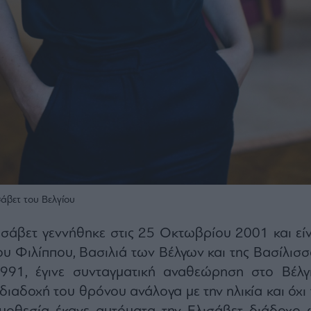
σάβετ του Βελγίου
ισάβετ γεννήθηκε στις 25 Οκτωβρίου 2001 και είν
ου Φιλίππου, Βασιλιά των Βέλγων και της Βασίλισσ
991, έγινε συνταγματική αναθεώρηση στο Βέλγι
διαδοχή του θρόνου ανάλογα με την ηλικία και όχι