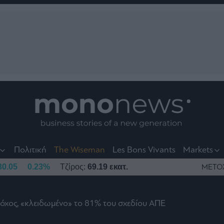
nt
t
t
Πολιτική
The Wiseman
Les Bons Vivants
Markets
30.05
0.23%
Τζίρος:
69.19 εκατ.
ΜΕΤΟ
στόχος, «κλειδωμένο» το 81% του σχεδίου ΑΠΕ
το