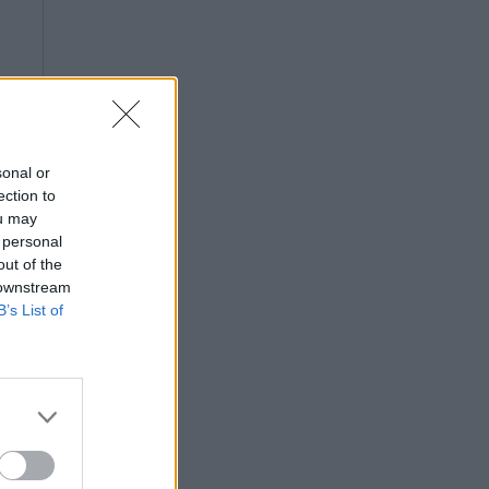
sonal or
ection to
ou may
 personal
out of the
 downstream
B’s List of