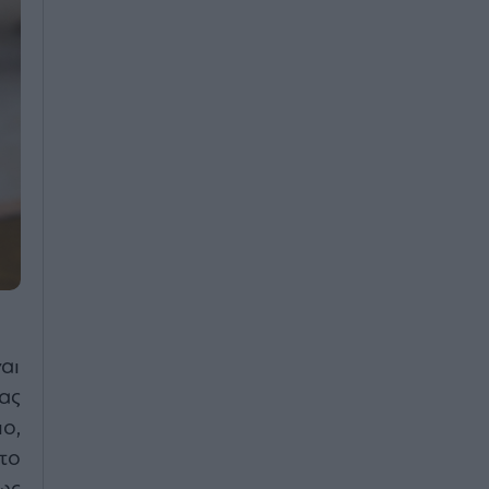
αι
ας
ο,
 το