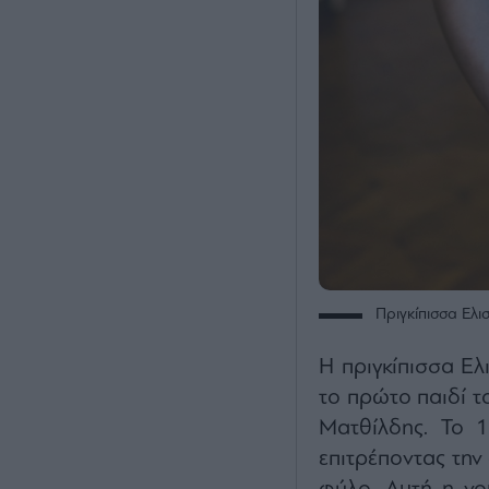
Πριγκίπισσα Ελι
Η πριγκίπισσα Ελ
το πρώτο παιδί τ
Ματθίλδης. Το 1
επιτρέποντας την 