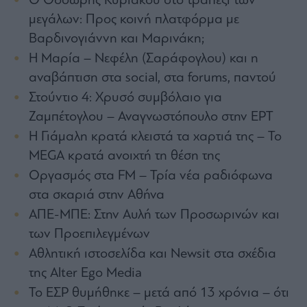
Ο Θοδωρής Κυριακού στο τραπέζι των
Architecture
μεγάλων: Προς κοινή πλατφόρμα με
&
Βαρδινογιάννη και Μαρινάκη;
Design
Η Μαρία – Νεφέλη (Σαράφογλου) και η
Fashion
&
αναβάπτιση στα social, στα forums, παντού
Art
Στούντιο 4: Χρυσό συμβόλαιο για
Watches
Ζαμπέτογλου – Αναγνωστόπουλο στην ΕΡΤ
Yachts
Η Γιάμαλη κρατά κλειστά τα χαρτιά της – Το
Table
MEGA κρατά ανοιχτή τη θέση της
For
Two
Οργασμός στα FM – Τρία νέα ραδιόφωνα
στα σκαριά στην Αθήνα
ΑΠΕ-ΜΠΕ: Στην Aυλή των Προσωρινών και
των Προεπιλεγμένων
Μετοχές
Αθλητική ιστοσελίδα και Newsit στα σχέδια
Αγορές
της Alter Ego Media
Trader's
book
Το ΕΣΡ θυμήθηκε – μετά από 13 χρόνια – ότι