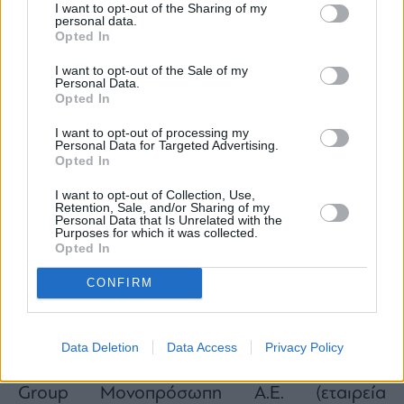
λιγότερο από έναν μήνα, η
PROUST 25
τέθηκε
I want to opt-out of the Sharing of my
personal data.
σε λύση και εκκαθάριση
, με τον ίδιο τον Ράπτη
Opted In
ως εκκαθαριστή. Οι λόγοι της αστραπιαίας
I want to opt-out of the Sale of my
αυτής κίνησης δεν έχουν γίνει γνωστοί.
Personal Data.
Opted In
Πιθανολογείται ότι σχετίζονται με αλλαγές
στρατηγικής.
I want to opt-out of processing my
Personal Data for Targeted Advertising.
Opted In
Η DPG Digital Media του
Δ.Γιαννακόπουλου εγγυάται για
I want to opt-out of Collection, Use,
Retention, Sale, and/or Sharing of my
δάνειο 4 εκατ. ευρώ υπέρ της
Personal Data that Is Unrelated with the
Purposes for which it was collected.
Semper 7000 – Το ακίνητο στην
Opted In
Καρυάτιδων στο επίκεντρο
CONFIRM
Σύμφωνα με απόφαση της Έκτακτης Γενικής
Συνέλευσης που καταχωρήθηκε στο ΓΕΜΗ
Data Deletion
Data Access
Privacy Policy
στις 14 Απριλίου 2025, η DPG Digital Media
Group Μονοπρόσωπη Α.Ε. (εταιρεία