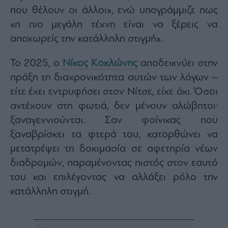
ας
που θέλουν οι άλλοι», ενώ υπογράμμιζε πως
οι
«η πιο μεγάλη τέχνη είναι να ξέρεις να
ήσης
αποχωρείς την κατάλληλη στιγμή».
4
news.gr
Το 2025, ο
Νίκος Κοκλώνης
αποδεικνύει στην
ghts
πράξη τη διαχρονικότητα αυτών των λόγων –
rved
είτε έχει εντρυφήσει στον Νίτσε, είχε όχι. Όσοι
αντέχουν στη φωτιά, δεν μένουν αλώβητοι·
ξαναγεννιούνται. Σαν φοίνικας που
ξαναβρίσκει τα φτερά του, κατορθώνει να
μετατρέψει τη δοκιμασία σε αφετηρία νέων
διαδρομών, παραμένοντας πιστός στον εαυτό
του και επιλέγοντας να αλλάξει ρόλο την
κατάλληλη στιγμή.