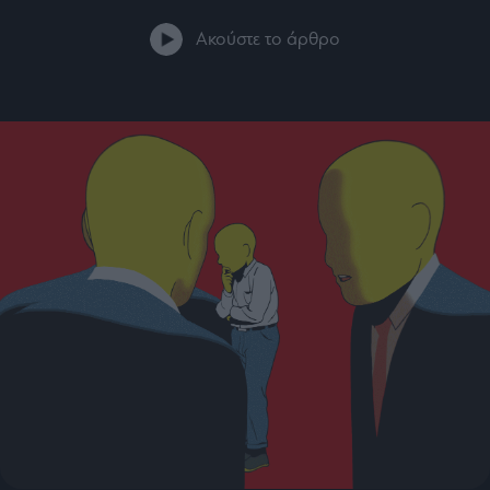
Bloomberg
Ακούστε το άρθρο
Financial
Times
The
Wiseman
Room
301
My
Story
Media
Winners
&
Losers
Επι-
θετικά