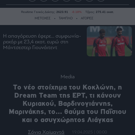
Realtime Γενικός Δείκτης:
2623.91
-0.18%
Τζίρος:
275.41 εκατ.
ΜΕΤΟΧΕΣ
ΤΑΜΠΛΟ
ΑΓΟΡΕΣ
Η απαγόρευση έφερε… συμφωνία-
Ειδήσεις
ρεκόρ με 23,4 εκατ. ευρώ στη
Μάντσεστερ Γιουνάιτεντ
Οικονομία
Business
Τράπεζες
Ναυτιλία
Media
Real
To νέο στοίχημα του Κοκλώνη, η
Estate
Dream Team της ΕΡΤ, τι κάνουν
Ενέργεια
Κυριακού, Βαρδινογιάννης,
Πολιτική
Μαρινάκης, το… θαύμα του Παΐσιου
Πολιτισμός
και ο ασυγχώρητος Λιάγκας
Κοινωνία
Σόνια Χαϊμαντά
19.04.2025 | 00:00
Law