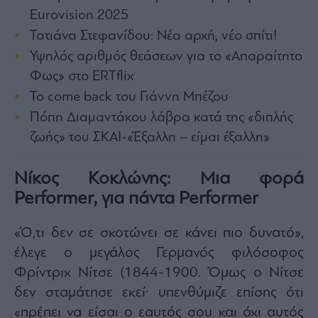
agree
Eurovision 2025
to
our
Terms
Τατιάνα Στεφανίδου: Νέα αρχή, νέο σπίτι!
and
Privacy
Υψηλός αριθμός θεάσεων για το «Απαραίτητο
Notice.
You
Φως» στο ERTflix
can
opt
out
Το come back του Γιάννη Μπέζου
at
any
Πόπη Διαμαντάκου λάβρα κατά της «διπλής
time.
This
ζωής» του ΣΚΑΙ-«Έξαλλη – είμαι έξαλλη»
site
is
protected
by
reCAPTCHA
Νίκος Κοκλώνης: Μια φορά
and
the
Performer, για πάντα Performer
Google
Privacy
Policy
and
Terms
«Ό,τι δεν σε σκοτώνει σε κάνει πιο δυνατό»,
of
Service
έλεγε ο μεγάλος Γερμανός φιλόσοφος
apply.
Φρίντριχ Νίτσε (1844-1900. Όμως ο Νίτσε
δεν σταμάτησε εκεί· υπενθύμιζε επίσης ότι
ότητα
ι
«πρέπει να είσαι ο εαυτός σου και όχι αυτός
ίες