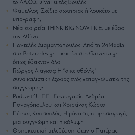
Buy-
το ΛΑ.Ο.Σ. είναι εκτός Βουλής
Hold-
Φάμελλος: Σχέδιο σωτηρίας ή λουκέτο με
Sell
υπογραφή;
The
Value
Νέα εταιρεία THINK BIG NOW Ι.Κ.Ε. με έδρα
Investor
την Αθήνα
Crypto
Παντελής Διαμαντόπουλος: Από τη 24Media
Χρηματιστηριακές
στο Betarades.gr – και όχι στο Gazzetta.gr
Ανακοινώσεις
όπως έδειχναν όλα
Γιώργος Λιάγκας: Η “οικειοθελής”
Creative
συνδικαλιστική έξοδος ενός «επαγγελματία της
Content
συγγνώμης»
Branded
Podcast4U Ε.Ε.: Συνεργασία Ανδρέα
Content
Παναγόπουλου και Χριστίνας Κώστα
Reports
&
Πέτρος Κουσουλός: Η μήνυση, η προσαγωγή,
Branded
μια συγγνώμη και η κάλυψη
Content
Calendar
Θρησκευτική τηλεθέαση: όταν ο Πατέρας