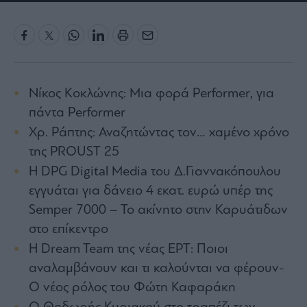
Rumors
ESG
Today
Mononews2030
Άρθρα
Νίκος Κοκλώνης: Μια φορά Performer, για
Συνεντεύξεις
πάντα Performer
Χρ. Ράπτης: Αναζητώντας τον… χαμένο χρόνο
της PROUST 25
Η DPG Digital Media του Δ.Γιαννακόπουλου
Les
εγγυάται για δάνειο 4 εκατ. ευρώ υπέρ της
Bons
Semper 7000 – Το ακίνητο στην Καρυάτιδων
Vivants
στο επίκεντρο
Auto
Η Dream Team της νέας ΕΡΤ: Ποιοι
Life
αναλαμβάνουν και τι καλούνται να φέρουν-
&
Style
Ο νέος ρόλος του Φώτη Καφαράκη
Υγεία