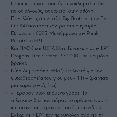
Monocle
Παΐσιος πουλάει όσο ένα ολόκληρο Netflix-
Media
ποιος άλλος Άγιος έρχεται στην οθόνη;
Lab
Πανελλήνιες στην τάξη, Big Brother στην TV:
Ο ΣΚΑΪ ποντάρει κόντρα στη συγκυρία
Eurovision 2025: Με σύμμαχο την Panik
Mononews100
Records η ΕΡΤ
Και ΠΑΟΚ και UEFA Euro Γυναικών στην ΕΡΤ
Dragons’ Den Greece: 370.000€ σε μια μόνο
Εγγραφείτε
στο
βραδιά
Newsletter
Νίκη Λυμπεράκη: «Μαζεύω λεφτά για την
του
mononews.gr
ψυχοθεραπεία του γιου μου» (!!!) – (μα γιατί;
μια χαρά γονείς έχει)
«Πέρασαν στον επόμενο γύρο»: Τα
τηλεπαιχνίδια που πήραν το πράσινο φως –
By
και εκείνα που έμειναν… εκτός παιχνιδιού
submitting
your
email,
Ενέκρινε η ΕΡΤ τον προϋπολογισμό για τη
you