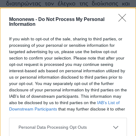
διατηρώντας τον έλεγχο της διοίκησης και
συνοδευόμενος από σταδιακή οικονομική
Mononews -
Do Not Process My Personal
ενίσχυση. Η Synapsis παρουσίασε το 2023
Information
αύξηση κύκλου εργασιών κατά 12,72%
,
φτάνοντας τα
4.379.697,66 ευρώ
, ενώ τα
If you wish to opt-out of the sale, sharing to third parties, or
processing of your personal or sensitive information for
κέρδη προ φόρων
αυξήθηκαν κατά
18,12%
targeted advertising by us, please use the below opt-out
σε
1.283.625 ευρώ
. Τα ταμειακά διαθέσιμα
section to confirm your selection. Please note that after your
εμφάνισαν άνοδο άνω του
57%
.
opt-out request is processed you may continue seeing
interest-based ads based on personal information utilized by
us or personal information disclosed to third parties prior to
Το Μάρτιο του 2025, ο Χρ. Ράπτης
your opt-out. You may separately opt-out of the further
προχώρησε στην ίδρυση νέας εταιρείας: της
disclosure of your personal information by third parties on the
PROUST 25 ΙΚΕ
, με κεφάλαιο
500.000 ευρώ
IAB’s list of downstream participants. This information may
also be disclosed by us to third parties on the
IAB’s List of
και έδρα τα γραφεία της Synapsis. Η σύνθεση:
Downstream Participants
that may further disclose it to other
60% ο ίδιος, 40% η Synapsis. Η νέα εταιρεία
third parties.
στόχευε στη δημιουργία ψηφιακού
Personal Data Processing Opt Outs
περιεχομένου και διαφήμισης. Ωστόσο, σε