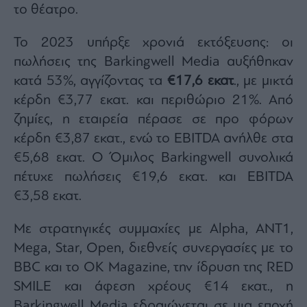
το θέατρο.
Το 2023 υπήρξε χρονιά εκτόξευσης: οι
πωλήσεις της Barkingwell Media αυξήθηκαν
κατά 53%, αγγίζοντας τα
€17,6 εκατ
., με μικτά
κέρδη €3,77 εκατ. και περιθώριο 21%. Από
ζημίες, η εταιρεία πέρασε σε προ φόρων
κέρδη €3,87 εκατ., ενώ το EBITDA ανήλθε στα
€5,68 εκατ. Ο Όμιλος Barkingwell συνολικά
πέτυχε πωλήσεις €19,6 εκατ. και EBITDA
€3,58 εκατ.
Με στρατηγικές συμμαχίες με Alpha, ANT1,
Mega, Star, Open, διεθνείς συνεργασίες με το
BBC και το OK Magazine, την ίδρυση της RED
SMILE και άφεση χρέους €14 εκατ., η
Barkingwell Media εδραιώνεται σε μια εποχή