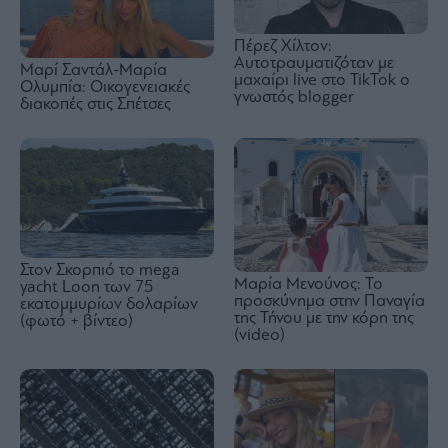
Πέρεζ Χίλτον:
Αυτοτραυματιζόταν με
Μαρί Σαντάλ-Μαρία
μαχαίρι live στο TikTok ο
Ολυμπία: Οικογενειακές
γνωστός blogger
διακοπές στις Σπέτσες
Στον Σκορπιό το mega
Μαρία Μενούνος: Το
yacht Loon των 75
προσκύνημα στην Παναγία
εκατομμυρίων δολαρίων
της Τήνου με την κόρη της
(φωτό + βίντεο)
(video)