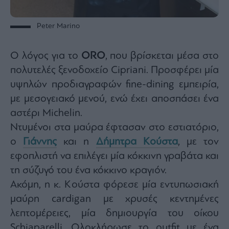
agree
to
our
Terms
Peter Marino
and
Privacy
Notice.
You
Ο λόγος για το
ORO
, που βρίσκεται μέσα στο
can
opt
out
πολυτελές ξενοδοχείο Cipriani. Προσφέρει μία
at
any
υψηλών προδιαγραφών fine-dining εμπειρία,
time.
This
με μεσογειακό μενού, ενώ έχει αποσπάσει ένα
site
is
protected
αστέρι Michelin.
by
reCAPTCHA
Ντυμένοι στα μαύρα έφτασαν στο εστιατόριο,
and
the
ο
Γιάννης
και η
Δήμητρα Κούστα
, με τον
Google
Privacy
Policy
εφοπλιστή να επιλέγει μία κόκκινη γραβάτα και
and
Terms
τη σύζυγό του ένα κόκκινο κραγιόν.
of
Service
Ακόμη, η κ. Κούστα φόρεσε μία εντυπωσιακή
apply.
μαύρη cardigan με χρυσές κεντημένες
λεπτομέρειες, μία δημιουργία του οίκου
ότητα
ι
Schiaparelli. Ολοκλήρωσε το outfit με ένα
ίες