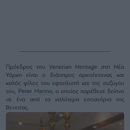
Buy-
Hold-
Sell
The
Value
Investor
Crypto
Χρηματιστηριακές
Ανακοινώσεις
Πρόεδρος του Venetian Heritage στη Νέα
Creative
Υόρκη είναι ο διάσημος αρχιτέκτονας και
Content
καλός φίλος του εφοπλιστή και της συζύγου
Branded
του,
Peter Marino
, ο οποίος παρέθεσε δείπνο
Content
σε ένα από τα καλύτερα εστιατόρια της
Reports
&
Βενετίας.
Branded
Content
Calendar