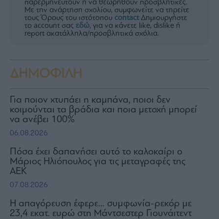
παρερμηνευτούν ή να θεωρηθούν προσβλητικές.
Με την ανάρτηση σχολίου, συμφωνείτε να τηρείτε
τους Όρους του ιστότοπου
contact
Δημιουργήστε
το account σας
εδώ
, για να κάνετε like, dislike ή
report ακατάλληλα/προσβλητικά σχόλια.
ΔΗΜΟΦΙΛΗ
Για ποιον χτυπάει η καμπάνα, ποιοι δεν
κοιμούνται τα βράδια και ποια μετοχή μπορεί
να ανέβει 100%
06.08.2026
Πόσα έχει δαπανήσει αυτό το καλοκαίρι ο
Μάριος Ηλιόπουλος για τις μεταγραφές της
ΑΕΚ
07.08.2026
Η απαγόρευση έφερε… συμφωνία-ρεκόρ με
23,4 εκατ. ευρώ στη Μάντσεστερ Γιουνάιτεντ