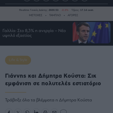
Realtime Γενικός Δείκτης:
2600.53
-0.3%
Τζίρος:
17.14 εκατ.
ΜΕΤΟΧΕΣ
ΤΑΜΠΛΟ
ΑΓΟΡΕΣ
Γαλλία: Στο 8,3% η ανεργία – Νέο
Ειδήσεις
υψηλό εξαετίας
Οικονομία
Business
Τράπεζες
Life & Style
Ναυτιλία
Real
Γιάννης και Δήμητρα Κούστα: Σικ
Estate
εμφάνιση σε πολυτελές εστιατόριο
Ενέργεια
Πολιτική
Πολιτισμός
Τράβηξε όλα τα βλέμματα η Δήμητρα Κούστα
Κοινωνία
Law