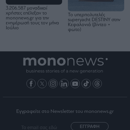
3.206.587 μοναδικοί
χρήστες επέλεξαν το
Το υπερπολυτελές
mononews.gr για την
superyacht DESTINY στην
ενημέρωσή τους τον μήνα
Κεφαλονιά (βίντεο +
Ιούλιο
φωτο)
Εγγραφείτε στο Newsletter του mononews.gr
ΕΓΓΡΑΦΗ