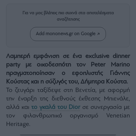
Rumors
ESG
Για να μας βλέπεις πιο συχνά στα αποτελέσματα
Today
αναζήτησης
Mononews2030
Add mononews.gr on Google
Άρθρα
Συνεντεύξεις
Λαμπερή εμφάνιση σε ένα exclusive dinner
party με οικοδεσπότη τον Peter Marino
πραγματοποίησαν ο εφοπλιστής Γιάννης
Κούστας και η σύζυγός του, Δήμητρα Κούστα.
Les
Το ζευγάρι ταξίδεψε στη Βενετία, με αφορμή
Bons
Vivants
την έναρξη της διεθνούς έκθεσης Μπιενάλε,
Auto
αλλά και
το γκαλά του Dior
σε συνεργασία με
Life
τον φιλανθρωπικό οργανισμό Venetian
&
Heritage.
Style
Υγεία