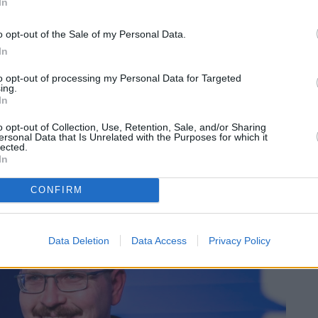
In
o opt-out of the Sale of my Personal Data.
In
to opt-out of processing my Personal Data for Targeted
ιρετικά λεπτομερή και υπολογιστικά μοντέλα
ing.
 «ελαφρύτερα» που διατηρούν την απαιτούμενη
In
βλέπει από μόνο του την απόδοση, αλλά
o opt-out of Collection, Use, Retention, Sale, and/or Sharing
ersonal Data that Is Unrelated with the Purposes for which it
στότητα τα αποτελέσματα λεπτομερών
lected.
In
CONFIRM
Data Deletion
Data Access
Privacy Policy