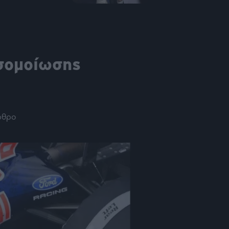
οσομοίωσης
ρθρο