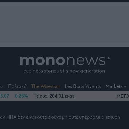
nt
t
t
Πολιτική
The Wiseman
Les Bons Vivants
Markets
5.07
0.25%
Τζίρος:
204.31 εκατ.
ΜΕΤΟ
ων ΗΠΑ δεν είναι ούτε αδύναμη ούτε υπερβολικά ισχυρή
το