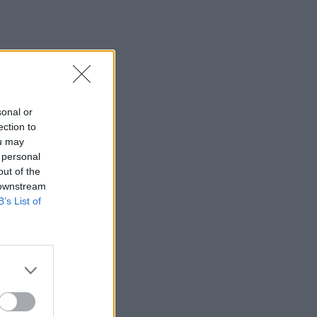
sonal or
ection to
ou may
 personal
out of the
 downstream
B’s List of