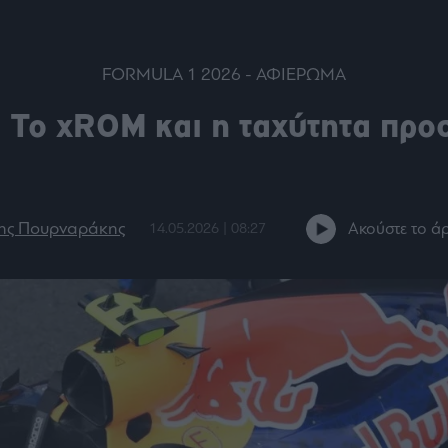
ου
r
FORMULA 1 2026 - ΑΦΙΕΡΩΜΑ
: Το xROM και η ταχύτητα πρ
ail,
s and
n opt
te is
CHA
acy
rvice
ης Πουρναράκης
Ακούστε το ά
14.05.2026 | 08:27