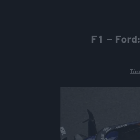
Fashion
Κοινωνία
Rumors
Ανακοινώσεις
Newsletter τ
&
mononews.g
Art
Law
ESG
Today
Watches
ΕΓΓΡΑΦΗ
Bloomberg
Mononews2030
F1 – Ford
Yachts
By submitting your em
Financial
you agree to our Term
Times
Άρθρα
Privacy Notice. You ca
Table
out at any time. This si
For
protected by reCAPT
and the Google Priv
Συνεντεύξεις
Two
Policy and Terms of Se
apply.
Τάκ
Ταυτότητα
Οι
2024
Αξίες
mononews.gr
μας
All rights
Όροι
reserved
Χρήσης