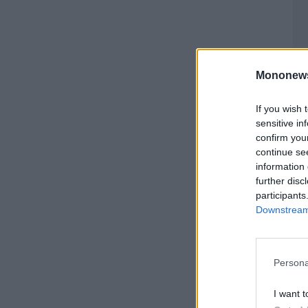
Mononew
If you wish 
sensitive in
confirm you
continue se
information 
further disc
participants
Downstream 
Persona
I want t