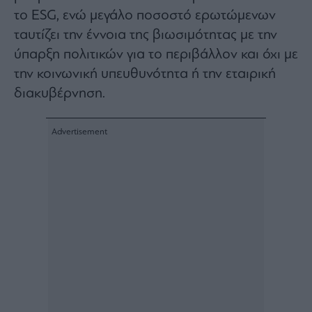
το ESG, ενώ μεγάλο ποσοστό ερωτώμενων
Architecture
&
ταυτίζει την έννοια της βιωσιμότητας με την
Design
ύπαρξη πολιτικών για το περιβάλλον και όχι με
Fashion
την κοινωνική υπευθυνότητα ή την εταιρική
&
Art
διακυβέρνηση.
Watches
Yachts
Table
For
Two
Μετοχές
Αγορές
Trader's
book