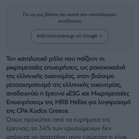
Rumors
ESG
Για να μας βλέπεις πιο συχνά στα αποτελέσματα
Today
αναζήτησης
Mononews2030
Άρθρα
Add mononews.gr on Google
Συνεντεύξεις
Τον καταλυτικό ρόλο που παίζουν οι
μικρομεσαίες επιχειρήσεις, ως ραχοκοκαλιά
της ελληνικής οικονομίας, στον βιώσιμο
μετασχηματισμό της ελληνικής οικονομίας,
Les
Bons
αναδεικνύει η έρευνα «ESG και Μικρομεσαίες
Vivants
Επιχειρήσεις» της MRB Hellas για λογαριασμό
Auto
της CPA Kudos Greece.
Life
Όπως προκύπτει από τα ευρήματα της
&
Style
έρευνας, το 34% των ερωτώμενων δεν
Υγεία
μπόρεσε να απαντήσει στην ερώτηση τι είναι