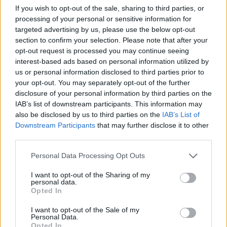
If you wish to opt-out of the sale, sharing to third parties, or
processing of your personal or sensitive information for
targeted advertising by us, please use the below opt-out
section to confirm your selection. Please note that after your
opt-out request is processed you may continue seeing
interest-based ads based on personal information utilized by
us or personal information disclosed to third parties prior to
your opt-out. You may separately opt-out of the further
disclosure of your personal information by third parties on the
IAB’s list of downstream participants. This information may
also be disclosed by us to third parties on the
IAB’s List of
Σε σχετική ερώτηση για τα κίνητρα που θα
Downstream Participants
that may further disclose it to other
μπορούσαν να ενισχύσουν τη συμμόρφωση
third parties.
με τα κριτήρια ESG, το 47,6% ανέφερε την
Personal Data Processing Opt Outs
οικονομική στήριξη/ενίσχυση πόρων/
χρηματοδότηση και το 18,8% τα φορολογικά
I want to opt-out of the Sharing of my
personal data.
κίνητρα.
Opted In
Τα ευρήματα αυτά δείχνουν ότι η οριζόντια
I want to opt-out of the Sale of my
Personal Data.
προσέγγιση των μέτρων αναφορικά με το ESG
Opted In