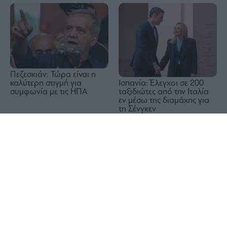
Πεζεσκιάν: Τώρα είναι η
Ισπανία: Έλεγχοι σε 200
καλύτερη στιγμή για
ταξιδιώτες από την Ιταλία
συμφωνία με τις ΗΠΑ
εν μέσω της διαμάχης για
τη Σένγκεν
1x
Λουτράκι: 75χρονος
ΟΗΕ: Το φαινόμενο El
εντοπίστηκε νεκρός δίπλα
Nino θα μπορούσε να
σε κάδους απορριμμάτων
ωθήσει εκατομμύρια
ανθρώπους σε οξεία πείνα