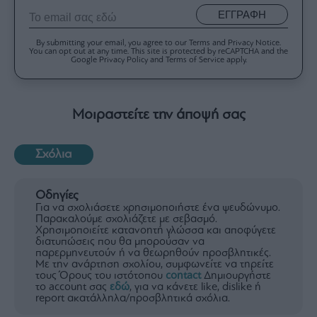
ΕΓΓΡΑΦΗ
By submitting your email, you agree to our Terms and Privacy Notice.
You can opt out at any time. This site is protected by reCAPTCHA and the
Google Privacy Policy and Terms of Service apply.
Μοιραστείτε την άποψή σας
Σχόλια
Οδηγίες
Για να σχολιάσετε χρησιμοποιήστε ένα ψευδώνυμο.
Παρακαλούμε σχολιάζετε με σεβασμό.
Χρησιμοποιείτε κατανοητή γλώσσα και αποφύγετε
διατυπώσεις που θα μπορούσαν να
παρερμηνευτούν ή να θεωρηθούν προσβλητικές.
Με την ανάρτηση σχολίου, συμφωνείτε να τηρείτε
τους Όρους του ιστότοπου
contact
Δημιουργήστε
το account σας
εδώ
, για να κάνετε like, dislike ή
report ακατάλληλα/προσβλητικά σχόλια.