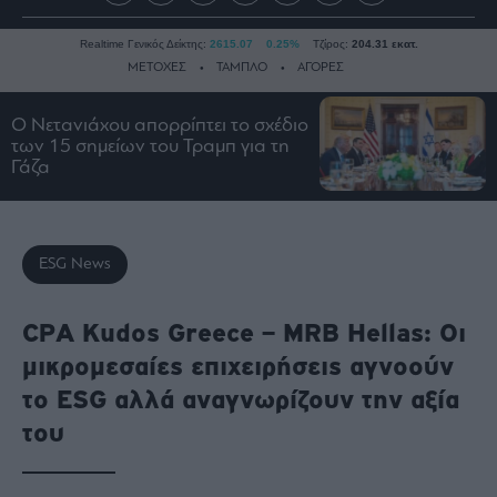
Realtime Γενικός Δείκτης:
2615.07
0.25%
Τζίρος:
204.31 εκατ.
ΜΕΤΟΧΕΣ
ΤΑΜΠΛΟ
ΑΓΟΡΕΣ
Ο Νετανιάχου απορρίπτει το σχέδιο
των 15 σημείων του Τραμπ για τη
Ειδήσεις
Γάζα
Οικονομία
Business
Τράπεζες
ESG News
Ναυτιλία
Real
CPA Kudos Greece – MRB Hellas: Οι
Estate
μικρομεσαίες επιχειρήσεις αγνοούν
Ενέργεια
το ESG αλλά αναγνωρίζουν την αξία
Πολιτική
του
Πολιτισμός
Κοινωνία
Law