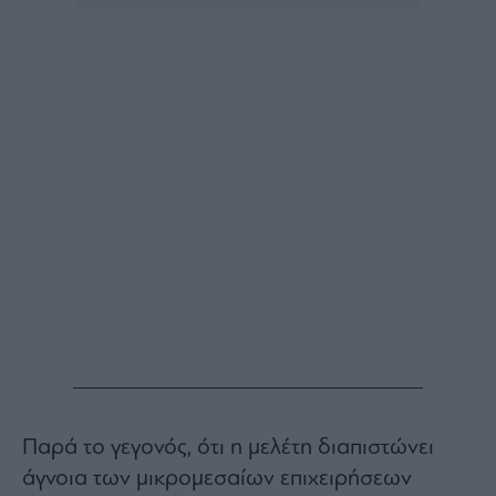
Buy-
Hold-
Sell
The
Value
Investor
Crypto
Χρηματιστηριακές
Ανακοινώσεις
Creative
Content
Branded
Content
Reports
&
Branded
Παρά το γεγονός, ότι η μελέτη διαπιστώνει
Content
Calendar
άγνοια των μικρομεσαίων επιχειρήσεων