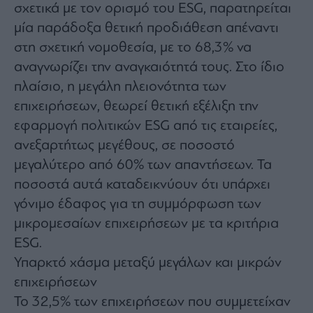
Monocle
σχετικά με τον ορισμό του ESG, παρατηρείται
Media
μία παράδοξα θετική προδιάθεση απέναντι
Lab
στη σχετική νομοθεσία, με το 68,3% να
αναγνωρίζει την αναγκαιότητά τους. Στο ίδιο
πλαίσιο, η μεγάλη πλειονότητα των
Mononews100
επιχειρήσεων, θεωρεί θετική εξέλιξη την
εφαρμογή πολιτικών ESG από τις εταιρείες,
ανεξαρτήτως μεγέθους, σε ποσοστό
Εγγραφείτε
στο
μεγαλύτερο από 60% των απαντήσεων. Τα
Newsletter
ποσοστά αυτά καταδεικνύουν ότι υπάρχει
του
γόνιμο έδαφος για τη συμμόρφωση των
mononews.gr
μικρομεσαίων επιχειρήσεων με τα κριτήρια
ESG.
Υπαρκτό χάσμα μεταξύ μεγάλων και μικρών
By
επιχειρήσεων
submitting
your
Το 32,5% των επιχειρήσεων που συμμετείχαν
email,
you