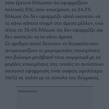
στην έρευνα δήλωσαν ότι εφαρμόζουν
agree
to
our
πολιτικές ESG στην επιχείρηση, το 24,3%
Terms
and
δήλωσε ότι δεν εφαρμόζει αλλά σκοπεύει να
Privacy
Notice.
το κάνει κάποια στιγμή στο άμεσο μέλλον, ενώ
You
can
opt
τέλος το 38,4% δήλωσε ότι δεν εφαρμόζει και
out
at
δεν σκοπεύει να το κάνει άμεσα.
any
time.
Οι αριθμοί αυτοί δείχνουν τη δυσκολία που
This
site
is
αντιμετωπίζουν οι μικρομεσαίες επιχειρήσεις
protected
by
στη βιώσιμη μετάβασή τους συγκριτικά με τις
reCAPTCHA
and
μεγάλες επιχειρήσεις στις οποίες το αντίστοιχο
the
Google
Privacy
ποσοστό εφαρμογής είναι σαφώς υψηλότερο
Policy
and
(46%) σε σχέση με το σύνολο του δείγματος.
Terms
of
Service
apply.
ότητα
ι
ίες