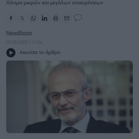
Χάσμα μικρών και μεγάλων επιχειρήσεων
Bloomberg
Financial
Times
NewsRoom
07.03.2025 | 17:54
Ακούστε το άρθρο
The
Wiseman
Room
301
My
Story
Media
Winners
&
Losers
Επι-
θετικά