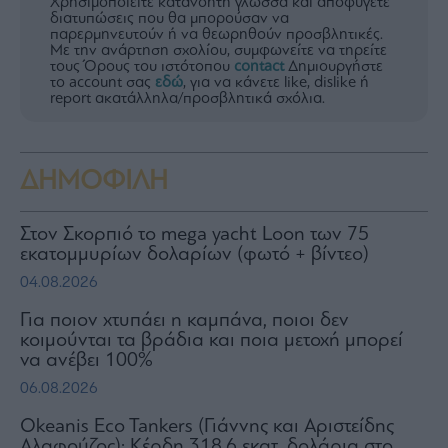
Χρησιμοποιείτε κατανοητή γλώσσα και αποφύγετε
διατυπώσεις που θα μπορούσαν να
παρερμηνευτούν ή να θεωρηθούν προσβλητικές.
Με την ανάρτηση σχολίου, συμφωνείτε να τηρείτε
τους Όρους του ιστότοπου
contact
Δημιουργήστε
το account σας
εδώ
, για να κάνετε like, dislike ή
report ακατάλληλα/προσβλητικά σχόλια.
ΔΗΜΟΦΙΛΗ
Στον Σκορπιό το mega yacht Loon των 75
εκατομμυρίων δολαρίων (φωτό + βίντεο)
04.08.2026
Για ποιον χτυπάει η καμπάνα, ποιοι δεν
κοιμούνται τα βράδια και ποια μετοχή μπορεί
να ανέβει 100%
06.08.2026
Okeanis Eco Tankers (Γιάννης και Αριστείδης
Αλαφούζος): Κέρδη 318,6 εκατ. δολάρια στο