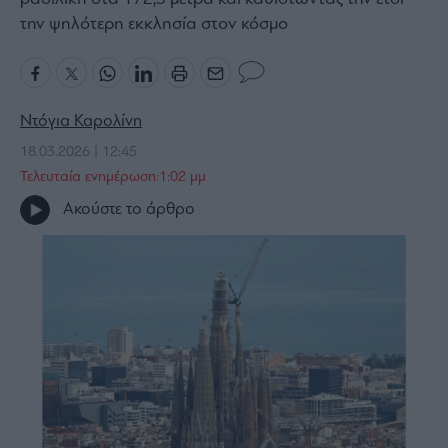
την ψηλότερη εκκλησία στον κόσμο
Bloomberg
Financial
Times
Ντόγια Καρολίνη
18.03.2026 | 12:45
The
Τελευταία ενημέρωση:1:02 μμ
Wiseman
Ακούστε το άρθρο
Room
301
My
Story
Media
Winners
&
Losers
Επι-
θετικά