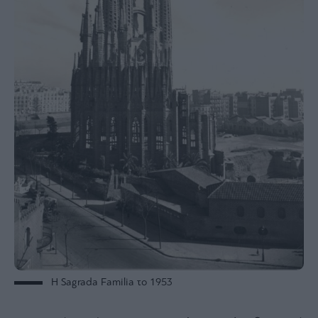
ας
οι
ήσης
4
news.gr
ghts
rved
Η Sagrada Familia το 1953