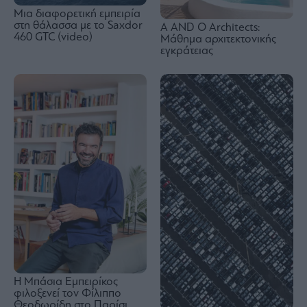
Μια διαφορετική εμπειρία
στη θάλασσα με το Saxdor
A AND O Architects:
460 GTC (video)
Μάθημα αρχιτεκτονικής
εγκράτειας
Η Μπάσια Εμπειρίκος
φιλοξενεί τον Φίλιππο
Θεοδωρίδη στο Παρίσι