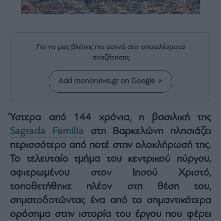
Rumors
ESG
Today
Mononews2030
Για να μας βλέπεις πιο συχνά στα αποτελέσματα
Άρθρα
αναζήτησης
Συνεντεύξεις
Add mononews.gr on Google
Ύστερα από 144 χρόνια, η βασιλική της
Sagrada Familia
στη Βαρκελώνη πλησιάζει
Les
περισσότερο από ποτέ στην ολοκλήρωσή της.
Bons
Vivants
Το τελευταίο τμήμα του κεντρικού πύργου,
Auto
αφιερωμένου στον Ιησού Χριστό,
Life
τοποθετήθηκε πλέον στη θέση του,
&
σηματοδοτώντας ένα από τα σημαντικότερα
Style
ορόσημα στην ιστορία του έργου που φέρει
Υγεία