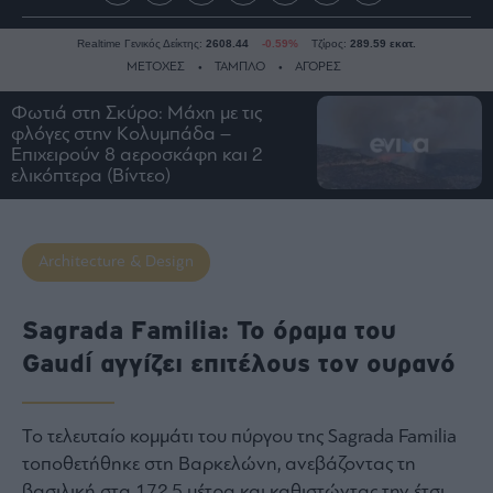
Realtime Γενικός Δείκτης:
2608.44
-0.59%
Τζίρος:
289.59 εκατ.
ΜΕΤΟΧΕΣ
ΤΑΜΠΛΟ
ΑΓΟΡΕΣ
Φωτιά στη Σκύρο: Μάχη με τις
φλόγες στην Κολυμπάδα –
Ειδήσεις
Επιχειρούν 8 αεροσκάφη και 2
ελικόπτερα (Βίντεο)
Οικονομία
Business
Τράπεζες
Architecture & Design
Ναυτιλία
Real
Sagrada Familia: Το όραμα του
Estate
Gaudí αγγίζει επιτέλους τον ουρανό
Ενέργεια
Πολιτική
Πολιτισμός
Το τελευταίο κομμάτι του πύργου της Sagrada Familia
Κοινωνία
τοποθετήθηκε στη Βαρκελώνη, ανεβάζοντας τη
Law
βασιλική στα 172,5 μέτρα και καθιστώντας την έτσι