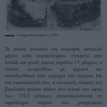
Buy-
Hold-
Sell
The
Value
Investor
Crypto
Η Sagrada Familia το 1925
Χρηματιστηριακές
Ανακοινώσεις
Το τελικό στοιχείο της κορυφής αποτελεί
μέρος ενός τετραπλεύρου σταυρού από
Creative
ατσάλι και γυαλί, ύψους περίπου 17 μέτρων, ο
Content
οποίος ανυψώθηκε με γερανό και
Branded
τοποθετήθηκε στην κορυφή του πύργου. Με
Content
την εγκατάστασή του, ο κεντρικός πύργος της
Reports
&
βασιλικής φτάνει πλέον στο τελικό του ύψος
Branded
των 172,5 μέτρων, ολοκληρώνοντας το
Content
Calendar
υψηλότερο σημείο του μνημειακού