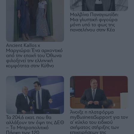
Μαλβίνα Παναγιωτίδη:
Μια γλυπτική φιγούρα
μόνη υπό το φως της
πανσελήνου στην Κέα
Ancient Kallos x
Μαργιώρα: Ένα αρχοντικό
από την εποχή του Όθωνα
φιλοξενεί την ελληνική
κομψότητα στην Κύθνο
Άνοιξε η πλατφόρμα
myBusinessSupport για τον
Τα 204,6 εκατ. που θα
α’ κύκλο του ειδικού
αλλάξουν την όψη της ΔΕΘ
σχήματος στήριξης των
– Το Μητροπολιτικό
επιχειρήσεων της
Πάρκο των 120