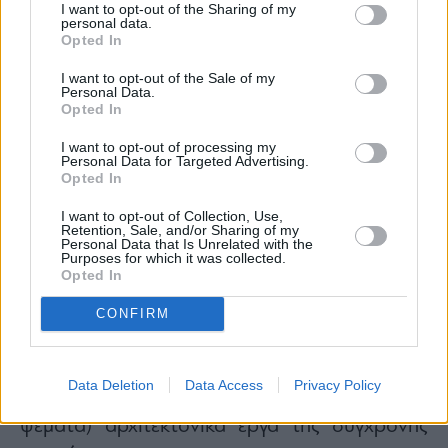
I want to opt-out of the Sharing of my
personal data.
Opted In
I want to opt-out of the Sale of my
Personal Data.
Opted In
I want to opt-out of processing my
Personal Data for Targeted Advertising.
Opted In
Η Sagrada Familia το 2009
I want to opt-out of Collection, Use,
Retention, Sale, and/or Sharing of my
Personal Data that Is Unrelated with the
Για να σηματοδοτηθεί η ολοκλήρωση του
Purposes for which it was collected.
Opted In
κεντρικού πύργου, έχει προγραμματιστεί
επίσημη τελετή στις 10 Ιουνίου στη
CONFIRM
Βαρκελώνη, σε μια στιγμή που σηματοδοτεί
την αρχή του τέλους για ένα από τα πιο
Data Deletion
Data Access
Privacy Policy
διάσημα (και πιο υπομονετικά, κακά τα
ψέματα) αρχιτεκτονικά έργα της σύγχρονης