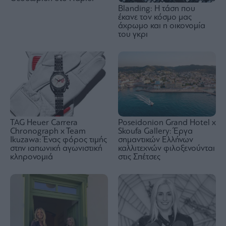
Blanding: Η τάση που
έκανε τον κόσμο μας
άχρωμο και η οικονομία
του γκρι
Poseidonion Grand Hotel x
TAG Heuer Carrera
Skoufa Gallery: Έργα
Chronograph x Team
σημαντικών Ελλήνων
Ikuzawa: Ένας φόρος τιμής
καλλιτεχνών φιλοξενούνται
στην ιαπωνική αγωνιστική
στις Σπέτσες
κληρονομιά