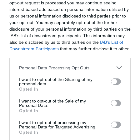
opt-out request is processed you may continue seeing
interest-based ads based on personal information utilized by
us or personal information disclosed to third parties prior to
your opt-out. You may separately opt-out of the further
disclosure of your personal information by third parties on the
IAB’s list of downstream participants. This information may
also be disclosed by us to third parties on the
IAB’s List of
Downstream Participants
that may further disclose it to other
third parties.
Η αύξηση αυτή δεν προέρχεται μόνο από τα
τηλεοπτικά δικαιώματα. Σημαντικό ρόλο
Personal Data Processing Opt Outs
παίζουν οι χορηγίες, η διεθνής ανάπτυξη, οι
I want to opt-out of the Sharing of my
ψηφιακές πλατφόρμες, οι πωλήσεις
personal data.
Opted In
προϊόντων και οι εμπορικές συνεργασίες σε
αγορές όπως η Ευρώπη, η Ασία και η Μέση
I want to opt-out of the Sale of my
Personal Data.
Ανατολή.
Opted In
Το NBA Europe και ο στόχος των 20
I want to opt-out of processing my
δισ.
Personal Data for Targeted Advertising.
Opted In