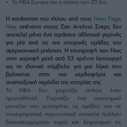
Το NBA Europe και ο στόχος των 20 δισ.
Architecture
&
Design
Η κατάκτηση του τίτλου από τους
Νιου Γιορκ
Fashion
Νικς
απέναντι στους Σαν Αντόνιο Σπερς δεν
&
αποτελεί μόνο ένα τεράστιο αθλητικό γεγονός
Art
για μία από τις πιο ιστορικές ομάδες του
Watches
αμερικανικού μπάσκετ. Η επιστροφή των Νικς
Yachts
στην κορυφή μετά από 53 χρόνια λειτουργεί
Table
For
ως το ιδανικό σύμβολο για μια λίγκα που
Two
βρίσκεται στην πιο κερδοφόρα και
αναπτυξιακή περίοδο της ιστορίας της.
Το NBA δεν γιορτάζει απλώς έναν
πρωταθλητή. Γιορτάζει ένα οικονομικό
Μετοχές
μοντέλο που μετατρέπει τις ομάδες του σε
Αγορές
επιχειρηματικά περιουσιακά στοιχεία πολλών
Trader's
book
δισεκατομμυρίων ευρώ και δημιουργεί τις