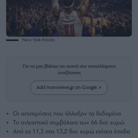
Rumors
ESG
Today
Mononews2030
Άρθρα
New York Knicks
Συνεντεύξεις
Για να μας βλέπεις πιο συχνά στα αποτελέσματα
αναζήτησης
Les
Add mononews.gr on Google
Bons
Vivants
Auto
Οι αποτιμήσεις που άλλαξαν τα δεδομένα
Life
&
Το τηλεοπτικό συμβόλαιο των 66 δισ. ευρώ
Style
Από τα 11,3 στα 13,2 δισ. ευρώ ετήσια έσοδα
Υγεία