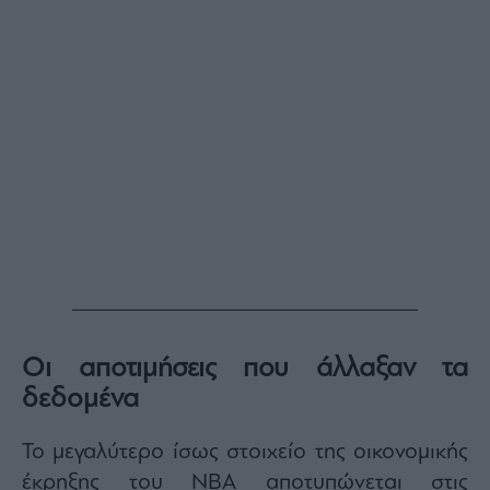
Monocle
Media
Lab
Mononews100
Εγγραφείτε
στο
Newsletter
του
mononews.gr
Οι αποτιμήσεις που άλλαξαν τα
δεδομένα
By
Το μεγαλύτερο ίσως στοιχείο της οικονομικής
submitting
your
email,
έκρηξης του NBA αποτυπώνεται στις
you