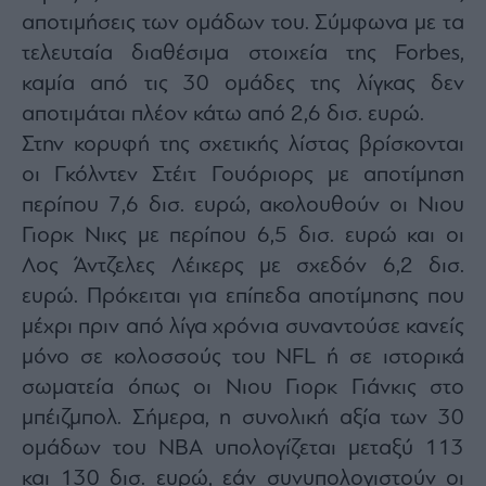
agree
αποτιμήσεις των ομάδων του. Σύμφωνα με τα
to
our
τελευταία διαθέσιμα στοιχεία της Forbes,
Terms
and
Privacy
καμία από τις 30 ομάδες της λίγκας δεν
Notice.
You
αποτιμάται πλέον κάτω από 2,6 δισ. ευρώ.
can
opt
Στην κορυφή της σχετικής λίστας βρίσκονται
out
at
any
οι Γκόλντεν Στέιτ Γουόριορς με αποτίμηση
time.
This
περίπου 7,6 δισ. ευρώ, ακολουθούν οι Νιου
site
is
Γιορκ Νικς με περίπου 6,5 δισ. ευρώ και οι
protected
by
reCAPTCHA
Λος Άντζελες Λέικερς με σχεδόν 6,2 δισ.
and
the
ευρώ. Πρόκειται για επίπεδα αποτίμησης που
Google
Privacy
μέχρι πριν από λίγα χρόνια συναντούσε κανείς
Policy
and
Terms
μόνο σε κολοσσούς του NFL ή σε ιστορικά
of
Service
σωματεία όπως οι Νιου Γιορκ Γιάνκις στο
apply.
μπέιζμπολ. Σήμερα, η συνολική αξία των 30
ομάδων του NBA υπολογίζεται μεταξύ 113
ότητα
ι
και 130 δισ. ευρώ, εάν συνυπολογιστούν οι
ίες