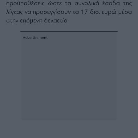
Buy-
προϋποθέσεις ώστε τα συνολικά έσοδα της
Hold-
λίγκας να προσεγγίσουν τα 17 δισ. ευρώ μέσα
Sell
στην επόμενη δεκαετία.
The
Value
Investor
Crypto
Χρηματιστηριακές
Ανακοινώσεις
Creative
Content
Branded
Content
Reports
&
Branded
Content
Calendar