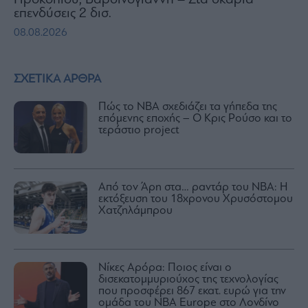
Προκοπίου, Βαρδινογιάννη – Στα σκαριά
επενδύσεις 2 δισ.
08.08.2026
ΣΧΕΤΙΚΑ ΑΡΘΡΑ
Πώς το NBA σχεδιάζει τα γήπεδα της
επόμενης εποχής – Ο Κρις Ρούσο και το
τεράστιο project
Από τον Άρη στα… ραντάρ του NBA: Η
εκτόξευση του 18χρονου Χρυσόστομου
Χατζηλάμπρου
Νίκες Αρόρα: Ποιος είναι ο
δισεκατομμυριούχος της τεχνολογίας
που προσφέρει 867 εκατ. ευρώ για την
ομάδα του NBA Europe στο Λονδίνο