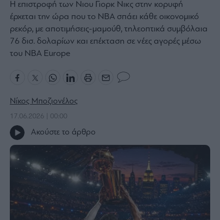
Η επιστροφή των Νιου Γιορκ Νικς στην κορυφή
Bloomberg
έρχεται την ώρα που το NBA σπάει κάθε οικονομικό
Financial
ρεκόρ, με αποτιμήσεις-μαμούθ, τηλεοπτικά συμβόλαια
Times
76 δισ. δολαρίων και επέκταση σε νέες αγορές μέσω
του NBA Europe
The
Wiseman
Νίκος Μποζιονέλος
Room
301
17.06.2026 | 00:00
My
Ακούστε το άρθρο
Story
Media
Winners
&
Losers
Επι-
θετικά