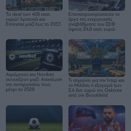
To deal των 408 εκατ.
Επαναπροκηρύσσεται το
ευρώ! Άρσεναλ και
έργο της ενεργειακής
Emirates μαζί έως το 2033
αναβάθμισης του ΣΕΦ
ύψους 24,8 εκατ. ευρώ
Ατρόμητος και Novibet
συνεχίζουν μαζί: Ανανέωση
Τι σημαίνει για την Ίντερ και
της συνεργασίας τους
το Μιλάνο η εξαγορά των
μέχρι το 2028
2,6 δισ. ευρώ της Oaktree
από την Brookfield