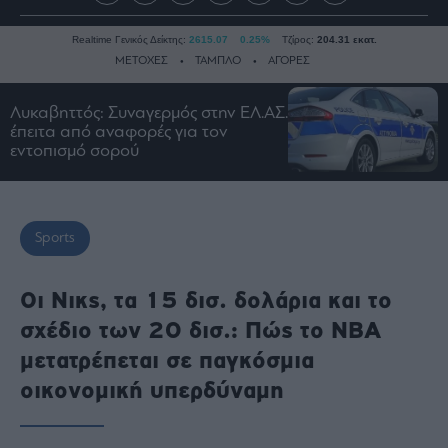
Realtime Γενικός Δείκτης:
2615.07
0.25%
Τζίρος:
204.31 εκατ.
ΜΕΤΟΧΕΣ
ΤΑΜΠΛΟ
ΑΓΟΡΕΣ
Λυκαβηττός: Συναγερμός στην ΕΛ.ΑΣ.
έπειτα από αναφορές για τον
Ειδήσεις
εντοπισμό σορού
Οικονομία
Business
Τράπεζες
Sports
Ναυτιλία
Real
Οι Νικς, τα 15 δισ. δολάρια και το
Estate
σχέδιο των 20 δισ.: Πώς το NBA
Ενέργεια
μετατρέπεται σε παγκόσμια
Πολιτική
οικονομική υπερδύναμη
Πολιτισμός
Κοινωνία
Law