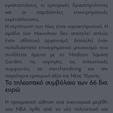
ας
εγκαταστάσεις, οι εμπορικές δραστηριότητες
οι
και οι παράλληλες επιχειρηματικές
ήσης
εκμεταλλεύσεις.
Η περίπτωση των Νικς είναι χαρακτηριστική. Η
4
news.gr
ομάδα του Μανχάταν δεν αποτελεί απλώς
ghts
rved
έναν αθλητικό οργανισμό. Αποτελεί έναν
πολυδιάστατο επιχειρηματικό μηχανισμό που
συνδέεται άμεσα με το Madison Square
Garden, τις χορηγίες, τις τηλεοπτικές
συμφωνίες, το merchandising και την
παγκόσμια εμπορική αξία της Νέας Υόρκης.
Το τηλεοπτικό συμβόλαιο των 66 δισ.
ευρώ
Η πραγματική ώθηση στα οικονομικά μεγέθη
του NBA ήρθε από το νέο τηλεοπτικό και